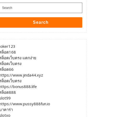
Search
for:
Search
joker123
สล็อต168
สล็อตเว็บตรง แตกง่าย
สล็อตเว็บตรง
สล็อต66
https://www.jinda44.xyz
สล็อตเว็บตรง
https://bonus888.life
สล็อต888
slot99
https://www.pussy888fun.io
บาคาร่า
slotxo