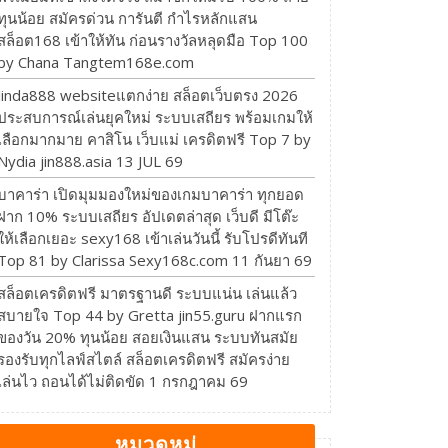
ทุนน้อย สมัครด่วน การันตี กำไรหลักแสน
สล็อต168 เข้าให้ทัน ก่อนรางวัลหลุดมือ Top 100
by Chana Tangtem168e.com
Jinda888 websiteแตกง่าย สล็อตเว็บตรง 2026
ประสบการณ์เล่นยุคใหม่ ระบบเสถียร พร้อมเกมให้
เลือกมากมาย คาสิโน เว็บแม่ เครดิตฟรี Top 7 by
Nydia jin888.asia 13 JUL 69
บาคาร่า เปิดมุมมองใหม่ของเกมบาคาร่า ทุกยอด
ฝาก 10% ระบบเสถียร อัปเดตล่าสุด เว็บดี มีโต๊ะ
ให้เลือกเยอะ sexy168 เข้าเล่นวันนี้ รับโปรดีทันที
Top 81 by Clarissa Sexy168c.com 11 กันยา 69
สล็อตเครดิตฟรี มาตรฐานดี ระบบแน่น เล่นแล้ว
สบายใจ Top 44 by Gretta jin55.guru ฝากแรก
ของวัน 20% ทุนน้อย สอยเงินแสน ระบบทันสมัย
รองรับทุกไลฟ์สไตล์ สล็อตเครดิตฟรี สมัครง่าย
เล่นไว ถอนได้ไม่ติดขัด 1 กรกฎาคม 69
หมวดหมู่