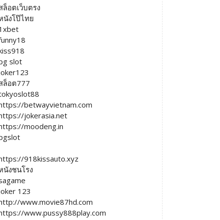
สล็อตเว็บตรง
หนังโป๊ไทย
1xbet
funny18
kiss918
pg slot
joker123
สล็อต777
tokyoslot88
https://betwayvietnam.com
https://jokerasia.net
https://moodeng.in
pgslot
https://918kissauto.xyz
หนังชนโรง
sagame
joker 123
http://www.movie87hd.com
https://www.pussy888play.com