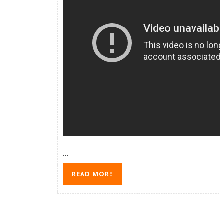
…
READ MORE