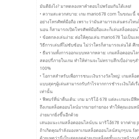
มันดียังไง? มาทดลองหาคำตอบไปพร้อมกันได้เลย!
• ความสะดวกสบาย: เกม mario678 com ในขณะนี้ จะเป
อย่างโทรศัพท์มือถือ เพราะว่ามันสามารถเล่นตรงไหนก็
นอน ก็สามารถเปิดโทรศัพท์มือถือและก็เล่นสล็อตออ
• ข้อตกลงเล่นง่าย: ต่อให้คุณเล่น mario678 ไม่เป็นเ
วิธีการเล่นที่ไม่ซับซ้อน ไม่ว่าใครก็สามารถเล่นได้ ศ
• ธีมรวมทั้งการออกแบบหลากหลาย: เกมสล็อตออนไลน
สตอปรี่ภายในเกม ทำให้ท่านจะไม่ทราบสึกเบื่อง่ายๆ
100%
• โอกาสสำหรับเพื่อการชนะเงินรางวัลใหญ่: เกมสล็อตไ
แบบสุดๆผู้เล่นสามารถรับกำไรจากการชำระเงินได้เรื่อย
เท่านั้น
• ฟีพบร์ที่น่าตื่นเต้น: เกม มาริโอ้ 678 แต่ละเกมจะมี
ถึงเกมสล็อตออนไลน์มากมายก่ายกอง ทำให้คุณเอนหน้าจ
ง่ายมากยิ่งขึ้นอีกด้วย
เสนอแนะเกมสล็อตออนไลน์บน มาริโอ้678 จากค่าย p
ถ้าเกิดคุณกำลังมองหาเกมสล็อตออนไลน์สนุกๆบน far
ด้วยเหตุว่านี่เป็นสุดยอดค่ายเกมสล็อตชั้นแนวหน้าระดับ