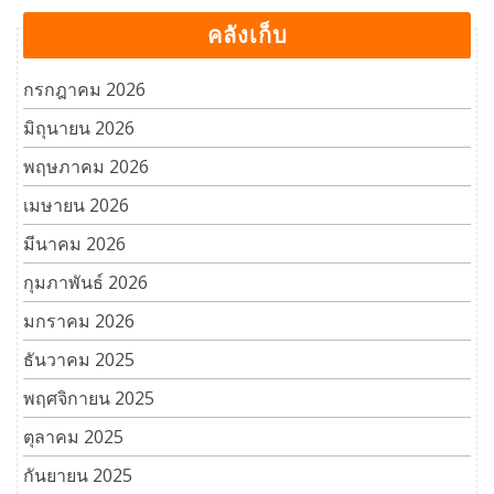
คลังเก็บ
กรกฎาคม 2026
มิถุนายน 2026
พฤษภาคม 2026
เมษายน 2026
มีนาคม 2026
กุมภาพันธ์ 2026
มกราคม 2026
ธันวาคม 2025
พฤศจิกายน 2025
ตุลาคม 2025
กันยายน 2025