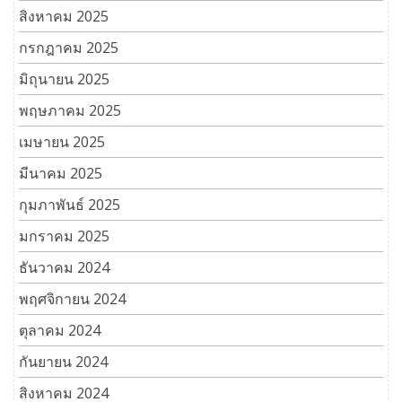
สิงหาคม 2025
กรกฎาคม 2025
มิถุนายน 2025
พฤษภาคม 2025
เมษายน 2025
มีนาคม 2025
กุมภาพันธ์ 2025
มกราคม 2025
ธันวาคม 2024
พฤศจิกายน 2024
ตุลาคม 2024
กันยายน 2024
สิงหาคม 2024