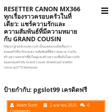
Skip
RESETTER CANON MX366
to
O
M
content
ทุกเรื่องราวครอบครัวในที่
เดียว: แชร์ความรักและ
ความสัมพันธ์ที่มีความหมาย
กับ GRAND COUSIN
https://grandcousin.com เป็นแหล่งแบ่งปันเรื่องราว
ครอบครัวที่น่ารักและความสัมพันธ์ที่มีความหมาย ร่วมกัน
สร้างความทรงจำที่ยิ่งใหญ่และสร้างความเชื่อมั่นในความรัก
ของครอบครัวกับ Grand Cousin download resetter
canon ip2770 ekohasan
ป้ายกำกับ:
pgslot99 เครดิตฟรี
Adam Scott
2 เมษายน 2025
0
Comments