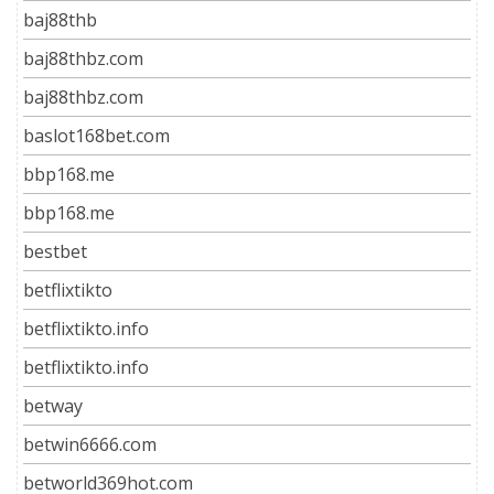
baj88thb
baj88thbz.com
baj88thbz.com
baslot168bet.com
bbp168.me
bbp168.me
bestbet
betflixtikto
betflixtikto.info
betflixtikto.info
betway
betwin6666.com
betworld369hot.com