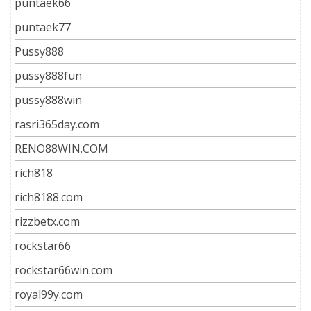
puntaek66
puntaek77
Pussy888
pussy888fun
pussy888win
rasri365day.com
RENO88WIN.COM
rich818
rich8188.com
rizzbetx.com
rockstar66
rockstar66win.com
royal99y.com