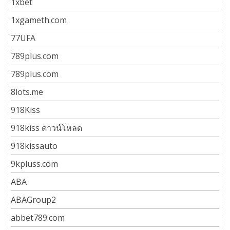
1xbet
1xgameth.com
77UFA
789plus.com
789plus.com
8lots.me
918Kiss
918kiss ดาวน์โหลด
918kissauto
9kpluss.com
ABA
ABAGroup2
abbet789.com