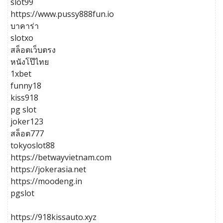
slot99
https://www.pussy888fun.io
บาคาร่า
slotxo
สล็อตเว็บตรง
หนังโป๊ไทย
1xbet
funny18
kiss918
pg slot
joker123
สล็อต777
tokyoslot88
https://betwayvietnam.com
https://jokerasia.net
https://moodeng.in
pgslot
https://918kissauto.xyz