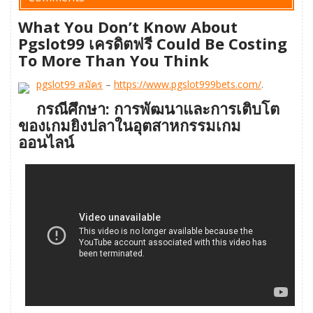
What You Don’t Know About
Pgslot99 เครดิตฟรี Could Be Costing
To More Than You Think
pgslot99 สมัคร
–
https://www.pgslot999bets.com/
.
กรณีศึกษา: การพัฒนาและการเติบโต
ของเกมยิงปลาในอุตสาหกรรมเกม
ออนไลน์