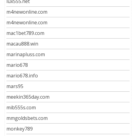
lux555.net
m4newonline.com
m4newonline.com
mac1bet789.com
macau888.win
marinapluss.com
mario678
mario678.info
mars95
meekin365day.com
mib555s.com
mmgoldsbets.com
monkey789