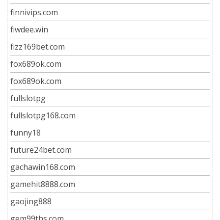
finnivips.com
fiwdee.win
fizz169bet.com
fox689ok.com
fox689ok.com
fullslotpg
fullslotpg168.com
funny18
future24bet.com
gachawin168.com
gamehit8888.com
gaojing888
gem99ths.com