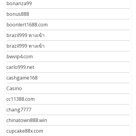
bonanza99
bonus888
boonlert1688.com
brazil999 ทางเข้า
brazil999 ทางเข้า
bwvip4.com
carlo999.net
cashgame168
Casino
cc11388.com
chang7777
chinatown888.win
cupcake88x.com