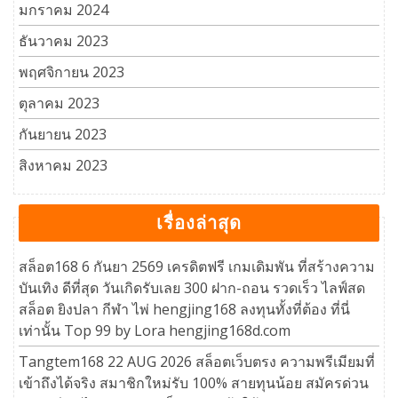
มกราคม 2024
ธันวาคม 2023
พฤศจิกายน 2023
ตุลาคม 2023
กันยายน 2023
สิงหาคม 2023
เรื่องล่าสุด
สล็อต168 6 กันยา 2569 เครดิตฟรี เกมเดิมพัน ที่สร้างความ
บันเทิง ดีที่สุด วันเกิดรับเลย 300 ฝาก-ถอน รวดเร็ว ไลฟ์สด
สล็อต ยิงปลา กีฬา ไพ่ hengjing168 ลงทุนทั้งที่ต้อง ที่นี่
เท่านั้น Top 99 by Lora hengjing168d.com
Tangtem168 22 AUG 2026 สล็อตเว็บตรง ความพรีเมียมที่
เข้าถึงได้จริง สมาชิกใหม่รับ 100% สายทุนน้อย สมัครด่วน