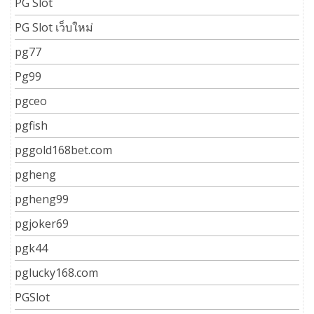
PG Slot
PG Slot เว็บใหม่
pg77
Pg99
pgceo
pgfish
pggold168bet.com
pgheng
pgheng99
pgjoker69
pgk44
pglucky168.com
PGSlot