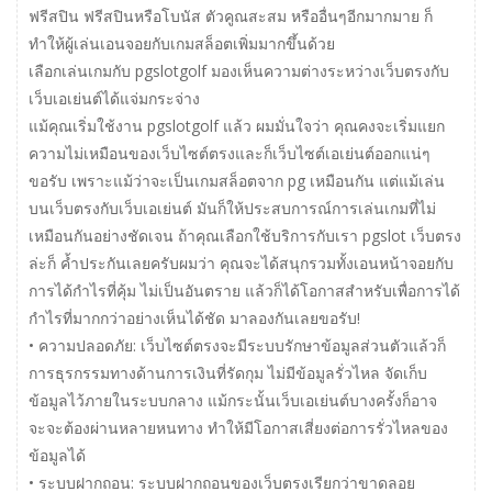
ฟรีสปิน ฟรีสปินหรือโบนัส ตัวคูณสะสม หรืออื่นๆอีกมากมาย ก็
ทำให้ผู้เล่นเอนจอยกับเกมสล็อตเพิ่มมากขึ้นด้วย
เลือกเล่นเกมกับ pgslotgolf มองเห็นความต่างระหว่างเว็บตรงกับ
เว็บเอเย่นต์ได้แจ่มกระจ่าง
แม้คุณเริ่มใช้งาน pgslotgolf แล้ว ผมมั่นใจว่า คุณคงจะเริ่มแยก
ความไม่เหมือนของเว็บไซต์ตรงและก็เว็บไซต์เอเย่นต์ออกแน่ๆ
ขอรับ เพราะแม้ว่าจะเป็นเกมสล็อตจาก pg เหมือนกัน แต่แม้เล่น
บนเว็บตรงกับเว็บเอเย่นต์ มันก็ให้ประสบการณ์การเล่นเกมที่ไม่
เหมือนกันอย่างชัดเจน ถ้าคุณเลือกใช้บริการกับเรา pgslot เว็บตรง
ล่ะก็ ค้ำประกันเลยครับผมว่า คุณจะได้สนุกรวมทั้งเอนหน้าจอยกับ
การได้กำไรที่คุ้ม ไม่เป็นอันตราย แล้วก็ได้โอกาสสำหรับเพื่อการได้
กำไรที่มากกว่าอย่างเห็นได้ชัด มาลองกันเลยขอรับ!
• ความปลอดภัย: เว็บไซต์ตรงจะมีระบบรักษาข้อมูลส่วนตัวแล้วก็
การธุรกรรมทางด้านการเงินที่รัดกุม ไม่มีข้อมูลรั่วไหล จัดเก็บ
ข้อมูลไว้ภายในระบบกลาง แม้กระนั้นเว็บเอเย่นต์บางครั้งก็อาจ
จะจะต้องผ่านหลายหนทาง ทำให้มีโอกาสเสี่ยงต่อการรั่วไหลของ
ข้อมูลได้
• ระบบฝากถอน: ระบบฝากถอนของเว็บตรงเรียกว่าขาดลอย