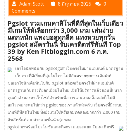
Adam Scott
8 มิถุนายน 2025
0
Comments
Pgslot รวมเกมคาสิโนที่ดีที่สุดในเว็บเดียว
มีเกมให้ห้เลือกกว่า 3,000 เกม เล่นง่าย
แตกหนัก แทงบอลทุกลีค แทงหวยทุกวัน
pgslot สมัครวันนี้ รับเครดิตฟรีทันที Top
39 by Ken Fitbloggin.com 6 ก.ค.
2568
เอาใจนักพนันกับ pgslotgolf เว็บตรงไม่ผ่านเอเย่นต์ มาตรฐาน
เว็บตรงที่ดีเยี่ยมที่สุดในไทย ไม่มีอันตรายทุกการเดิมพัน!
ขอเอาใจนักเดิมพันไปกับ pgslot สล็อตเว็บตรงไม่ผ่านเอเย่นต์
มาตรฐานเว็บตรงที่ยอดเยี่ยมในไทย เปิดให้บริการแล้วตอนนี้! หาก
คุณกำลังมองหาเว็บไซต์สำหรับเพื่อการเล่นเกมสล็อตล่ะก็ ไม่มี
อะไรเหมาะสมไปกว่า pgslot ของเราแล้วล่ะครับ เว็บตรงที่มีระบบ
เกมที่ดีที่สุดในไทย ทั้งยังเกมใช่หรือเกมทดลองมากกว่า 2,000 เกม
ลิขสิทธิ์แท้จากค่ายเกมชั้นนำสุดยอด
pgslot มาพร้อมโปรโมชั่นและกิจกรรมเยอะแยะ รับเครดิตฟรี