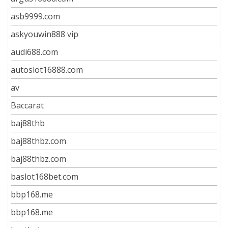
asb9999.com
askyouwin888 vip
audi688.com
autoslot16888.com
av
Baccarat
baj88thb
baj88thbz.com
baj88thbz.com
baslot168bet.com
bbp168.me
bbp168.me