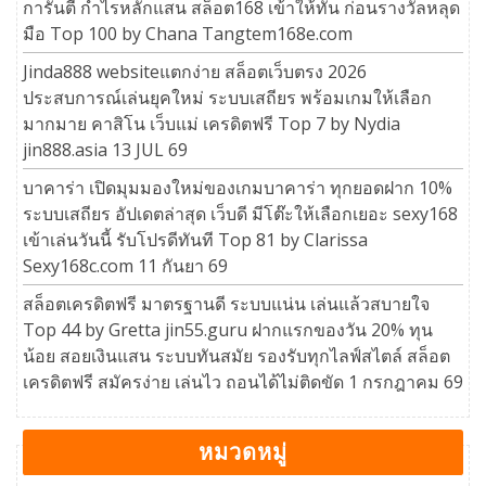
การันตี กำไรหลักแสน สล็อต168 เข้าให้ทัน ก่อนรางวัลหลุด
มือ Top 100 by Chana Tangtem168e.com
Jinda888 websiteแตกง่าย สล็อตเว็บตรง 2026
ประสบการณ์เล่นยุคใหม่ ระบบเสถียร พร้อมเกมให้เลือก
มากมาย คาสิโน เว็บแม่ เครดิตฟรี Top 7 by Nydia
jin888.asia 13 JUL 69
บาคาร่า เปิดมุมมองใหม่ของเกมบาคาร่า ทุกยอดฝาก 10%
ระบบเสถียร อัปเดตล่าสุด เว็บดี มีโต๊ะให้เลือกเยอะ sexy168
เข้าเล่นวันนี้ รับโปรดีทันที Top 81 by Clarissa
Sexy168c.com 11 กันยา 69
สล็อตเครดิตฟรี มาตรฐานดี ระบบแน่น เล่นแล้วสบายใจ
Top 44 by Gretta jin55.guru ฝากแรกของวัน 20% ทุน
น้อย สอยเงินแสน ระบบทันสมัย รองรับทุกไลฟ์สไตล์ สล็อต
เครดิตฟรี สมัครง่าย เล่นไว ถอนได้ไม่ติดขัด 1 กรกฎาคม 69
หมวดหมู่