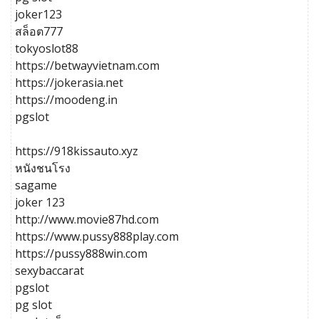
joker123
สล็อต777
tokyoslot88
https://betwayvietnam.com
https://jokerasia.net
https://moodeng.in
pgslot
https://918kissauto.xyz
หนังชนโรง
sagame
joker 123
http://www.movie87hd.com
https://www.pussy888play.com
https://pussy888win.com
sexybaccarat
pgslot
pg slot