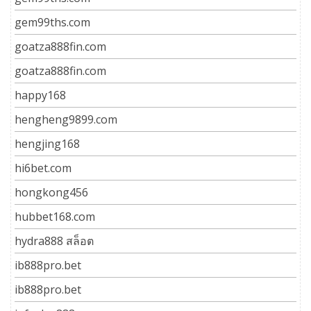
gem99ths.com
goatza888fin.com
goatza888fin.com
happy168
hengheng9899.com
hengjing168
hi6bet.com
hongkong456
hubbet168.com
hydra888 สล็อต
ib888pro.bet
ib888pro.bet