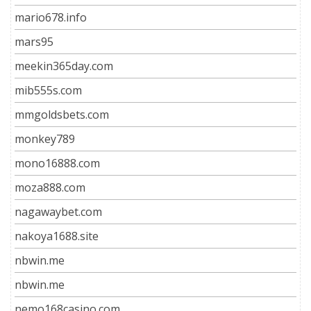
mario678.info
mars95
meekin365day.com
mib555s.com
mmgoldsbets.com
monkey789
mono16888.com
moza888.com
nagawaybet.com
nakoya1688.site
nbwin.me
nbwin.me
nemo168casino.com