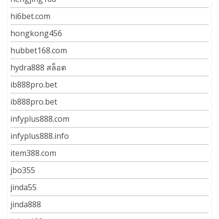
hi6bet.com
hongkong456
hubbet168.com
hydra888 สล็อต
ib888pro.bet
ib888pro.bet
infyplus888.com
infyplus888.info
item388.com
jbo355
jinda55
jinda888