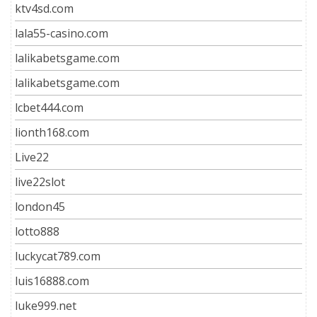
ktv4sd.com
lala55-casino.com
lalikabetsgame.com
lalikabetsgame.com
lcbet444.com
lionth168.com
Live22
live22slot
london45
lotto888
luckycat789.com
luis16888.com
luke999.net