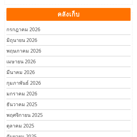
คลังเก็บ
กรกฎาคม 2026
มิถุนายน 2026
พฤษภาคม 2026
เมษายน 2026
มีนาคม 2026
กุมภาพันธ์ 2026
มกราคม 2026
ธันวาคม 2025
พฤศจิกายน 2025
ตุลาคม 2025
กันยายน 2025