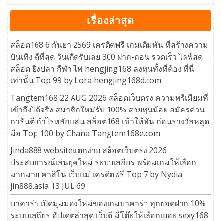
เรื่องล่าสุด
สล็อต168 6 กันยา 2569 เครดิตฟรี เกมเดิมพัน ที่สร้างความ
บันเทิง ดีที่สุด วันเกิดรับเลย 300 ฝาก-ถอน รวดเร็ว ไลฟ์สด
สล็อต ยิงปลา กีฬา ไพ่ hengjing168 ลงทุนทั้งที่ต้อง ที่นี่
เท่านั้น Top 99 by Lora hengjing168d.com
Tangtem168 22 AUG 2026 สล็อตเว็บตรง ความพรีเมียมที่
เข้าถึงได้จริง สมาชิกใหม่รับ 100% สายทุนน้อย สมัครด่วน
การันตี กำไรหลักแสน สล็อต168 เข้าให้ทัน ก่อนรางวัลหลุด
มือ Top 100 by Chana Tangtem168e.com
Jinda888 websiteแตกง่าย สล็อตเว็บตรง 2026
ประสบการณ์เล่นยุคใหม่ ระบบเสถียร พร้อมเกมให้เลือก
มากมาย คาสิโน เว็บแม่ เครดิตฟรี Top 7 by Nydia
jin888.asia 13 JUL 69
บาคาร่า เปิดมุมมองใหม่ของเกมบาคาร่า ทุกยอดฝาก 10%
ระบบเสถียร อัปเดตล่าสุด เว็บดี มีโต๊ะให้เลือกเยอะ sexy168