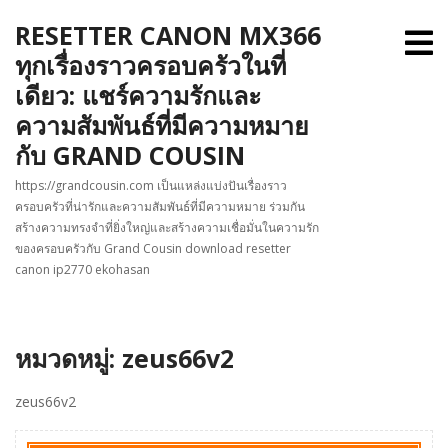
Skip
RESETTER CANON MX366
to
O
M
content
ทุกเรื่องราวครอบครัวในที่
เดียว: แชร์ความรักและ
ความสัมพันธ์ที่มีความหมาย
กับ GRAND COUSIN
https://grandcousin.com เป็นแหล่งแบ่งปันเรื่องราว
ครอบครัวที่น่ารักและความสัมพันธ์ที่มีความหมาย ร่วมกัน
สร้างความทรงจำที่ยิ่งใหญ่และสร้างความเชื่อมั่นในความรัก
ของครอบครัวกับ Grand Cousin download resetter
canon ip2770 ekohasan
หมวดหมู่:
zeus66v2
zeus66v2