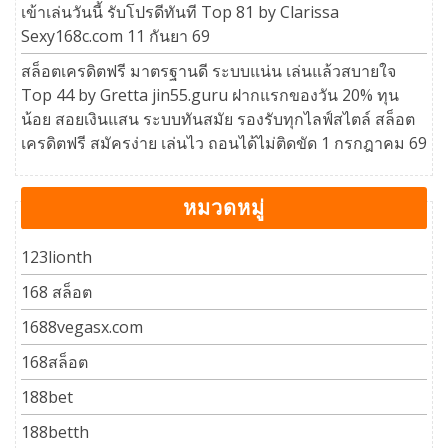
เข้าเล่นวันนี้ รับโปรดีทันที Top 81 by Clarissa
Sexy168c.com 11 กันยา 69
สล็อตเครดิตฟรี มาตรฐานดี ระบบแน่น เล่นแล้วสบายใจ
Top 44 by Gretta jin55.guru ฝากแรกของวัน 20% ทุน
น้อย สอยเงินแสน ระบบทันสมัย รองรับทุกไลฟ์สไตล์ สล็อต
เครดิตฟรี สมัครง่าย เล่นไว ถอนได้ไม่ติดขัด 1 กรกฎาคม 69
หมวดหมู่
123lionth
168 สล็อต
1688vegasx.com
168สล็อต
188bet
188betth