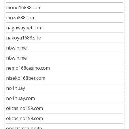
mono16888.com
moza888.com
nagawaybet.com
nakoya1688.site
nbwin.me
nbwin.me
nemo168casino.com
niseko168bet.com
no1huay
no1huay.com
okcasino159.com
okcasino159.com
onesiamclub.site