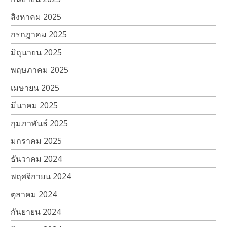
สิงหาคม 2025
กรกฎาคม 2025
มิถุนายน 2025
พฤษภาคม 2025
เมษายน 2025
มีนาคม 2025
กุมภาพันธ์ 2025
มกราคม 2025
ธันวาคม 2024
พฤศจิกายน 2024
ตุลาคม 2024
กันยายน 2024