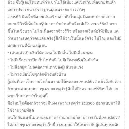
ด้วย ซึ่งรู้เลยโดยทันทีว่าเขาไม่ได้เพียงแค่เปิดเว็บเพื่อขายสินค้า
แต่ว่าปรารถนาสร้างฐานผู้เล่นระยะยาวจริงๆ
zeus66 คือเว็บที่สายเล่นจริงกล่าวถึงในกลุ่มปิดแบบปากต่อปาก
หลายรีวิวที่เห็นในกรุ๊ปบาคาร่าส่วนตัวเริ่มเอ๋ยถึง zeus66v2 มาก
ขึ้นในเชิงบวก ไม่ใช่เนื่องจากจ้างรีวิว หรือแจกเงินล่อให้เขียน แต่
ว่าเพราะเหตุว่าคนเล่นจริงรู้สึกได้ว่าเว็บนี้แฟร์จริง ไม่โกง และไม่มี
พฤติกรรมที่ฉ้อฉลผู้เล่น
• เล่นแล้วเบิกเงินได้ตลอด ไม่มีกลั้น ไม่มีเลื่อนยอด
• ไม่มีเรื่องราวปิดเว็บไซต์หนี ไม่มีเรื่องทุจริตในหัวข้อ
• ไม่ล็อกยูส ไม่ลดอัตราแตกของผู้เล่นรุนแรง
• ไม่วางเงื่อนไขจุกจิกข้างหลังบ้าน
ผู้เล่นที่เคยเจ็บจากเว็บอื่นมา พอได้ทดลอง zeus66v2 แล้วถึงกับต้อง
ย้ายมาเล่นแบบยาวๆเพราะเหตุว่ารู้สึกได้ถึงความแฟร์ที่หาได้ยาก
จากเว็บบาคาร่าในยุคนี้
มือใหม่ไม่ต้องกลัวว่าจะมึนงง เพราะเหตุว่า zeus66 ออกแบบมาให้
ใช้งานง่ายที่สุด
คนใดกันแน่ที่ไม่เคยเล่นบาคาร่ามาก่อนก็สามารถเริ่มที่ zeus66v2
ได้สบายๆเพราะเหตุว่าเว็บนี้วางแบบมาให้เหมาะกับผู้เล่นทุกระดับ