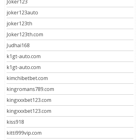
Joker123
joker123auto
joker123th
Joker123th.com
Judhai168
k1gt-auto.com
k1gt-auto.com
kimchibetbet.com
kingromans789.com
kingxxxbet123.com
kingxxxbet123.com
kiss918
kitti999vip.com