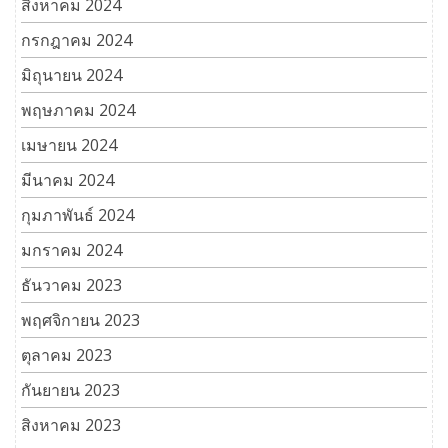
สิงหาคม 2024
กรกฎาคม 2024
มิถุนายน 2024
พฤษภาคม 2024
เมษายน 2024
มีนาคม 2024
กุมภาพันธ์ 2024
มกราคม 2024
ธันวาคม 2023
พฤศจิกายน 2023
ตุลาคม 2023
กันยายน 2023
สิงหาคม 2023