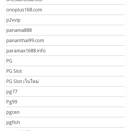
onoplus168.com
p2vvip
panama888
pananthai99.com
paramax1688.info
PG
PG Slot
PG Slot เว็บใหม่
pg77
Pg99
pgceo
pgfish