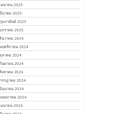
เมษายน 2025
มีนาคม 2025
กุมภาพันธ์ 2025
มกราคม 2025
ธันวาคม 2024
พฤศจิกายน 2024
ตุลาคม 2024
กันยายน 2024
สิงหาคม 2024
กรกฎาคม 2024
มิถุนายน 2024
พฤษภาคม 2024
เมษายน 2024
มีนาคม 2024