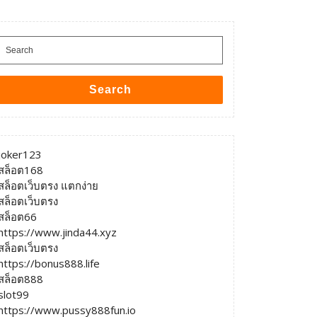
Search
for:
Search
joker123
สล็อต168
สล็อตเว็บตรง แตกง่าย
สล็อตเว็บตรง
สล็อต66
https://www.jinda44.xyz
สล็อตเว็บตรง
https://bonus888.life
สล็อต888
slot99
https://www.pussy888fun.io