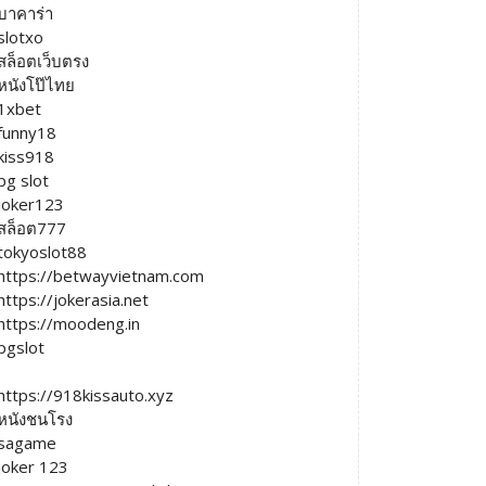
บาคาร่า
slotxo
สล็อตเว็บตรง
หนังโป๊ไทย
1xbet
funny18
kiss918
pg slot
joker123
สล็อต777
tokyoslot88
https://betwayvietnam.com
https://jokerasia.net
https://moodeng.in
pgslot
https://918kissauto.xyz
หนังชนโรง
sagame
joker 123