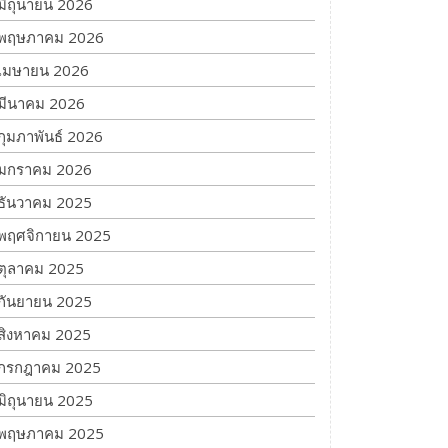
มิถุนายน 2026
พฤษภาคม 2026
เมษายน 2026
มีนาคม 2026
กุมภาพันธ์ 2026
มกราคม 2026
ธันวาคม 2025
พฤศจิกายน 2025
ตุลาคม 2025
กันยายน 2025
สิงหาคม 2025
กรกฎาคม 2025
มิถุนายน 2025
พฤษภาคม 2025