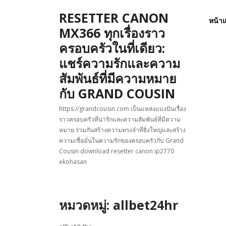
Skip
RESETTER CANON
to
หน้า
content
MX366 ทุกเรื่องราว
ครอบครัวในที่เดียว:
แชร์ความรักและความ
สัมพันธ์ที่มีความหมาย
กับ GRAND COUSIN
https://grandcousin.com เป็นแหล่งแบ่งปันเรื่อง
ราวครอบครัวที่น่ารักและความสัมพันธ์ที่มีความ
หมาย ร่วมกันสร้างความทรงจำที่ยิ่งใหญ่และสร้าง
ความเชื่อมั่นในความรักของครอบครัวกับ Grand
Cousin download resetter canon ip2770
ekohasan
หมวดหมู่:
allbet24hr