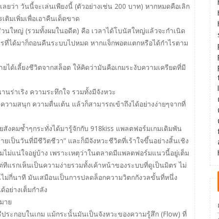
เลยว่า วันนี้จะเล่นเพียงนี้ (ตัวอย่างเช่น 200 บาท) หากหมดคือเลิก
เติมเพิ่มเพื่อเอาคืนเด็ดขาด
นใหญ่ (รวมทั้งผมในอดีต) คือ เวลาได้โบนัสใหญ่แล้วจะกำเนิด
กำไรที่ได้มาก็ถอนคืนระบบไปหมด หากแจ็กพอตแตกหรือได้กำไรตาม
ได้เลี้ยงชีวิตจากสล็อต ให้คิดว่ามันคือเกมระงับความเครียดที่มี
ร่าเริง ความระทึกใจ รวมทั้งมีจังหวะ
มสนุก ความตื่นเต้น แล้วก็สามารถเข้าถึงได้อย่างง่ายๆจากที่
ังคมซ้ำๆกระทั่งได้มารู้จักกับ 918kiss แพลตฟอร์มเกมเดิมพัน
ป็นวันที่มีชีวิตชีวา” และก็มีจังหวะชีวิตที่เร้าใจขึ้นอย่างสิ้นเชิง
ไม่แน่ใจอยู่บ้าง เพราะเหตุว่าในตลาดมีแพลตฟอร์มแนวนี้อยู่เต็ม
แต่ทีแรกเห็นเป็นความง่ายรวมทั้งเค้าหน้าของระบบที่ดูเป็นมิตร ไม่
ม่กี่นาที มันเสมือนเป็นการปลดล็อกความวิตกกังวลขั้นที่หนึ่ง
ด้อย่างเต็มกำลัง
หมาย
รีประกอบในเกม แม้กระนั้นมันเป็นจังหวะของความรู้สึก (Flow) ที่