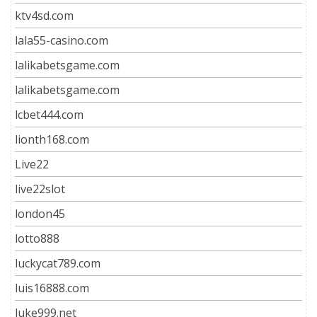
ktv4sd.com
lala55-casino.com
lalikabetsgame.com
lalikabetsgame.com
lcbet444.com
lionth168.com
Live22
live22slot
london45
lotto888
luckycat789.com
luis16888.com
luke999.net