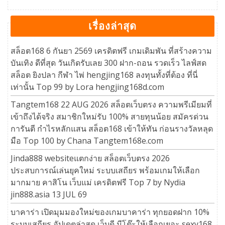
เรื่องล่าสุด
สล็อต168 6 กันยา 2569 เครดิตฟรี เกมเดิมพัน ที่สร้างความ
บันเทิง ดีที่สุด วันเกิดรับเลย 300 ฝาก-ถอน รวดเร็ว ไลฟ์สด
สล็อต ยิงปลา กีฬา ไพ่ hengjing168 ลงทุนทั้งที่ต้อง ที่นี่
เท่านั้น Top 99 by Lora hengjing168d.com
Tangtem168 22 AUG 2026 สล็อตเว็บตรง ความพรีเมียมที่
เข้าถึงได้จริง สมาชิกใหม่รับ 100% สายทุนน้อย สมัครด่วน
การันตี กำไรหลักแสน สล็อต168 เข้าให้ทัน ก่อนรางวัลหลุด
มือ Top 100 by Chana Tangtem168e.com
Jinda888 websiteแตกง่าย สล็อตเว็บตรง 2026
ประสบการณ์เล่นยุคใหม่ ระบบเสถียร พร้อมเกมให้เลือก
มากมาย คาสิโน เว็บแม่ เครดิตฟรี Top 7 by Nydia
jin888.asia 13 JUL 69
บาคาร่า เปิดมุมมองใหม่ของเกมบาคาร่า ทุกยอดฝาก 10%
ระบบเสถียร อัปเดตล่าสุด เว็บดี มีโต๊ะให้เลือกเยอะ sexy168