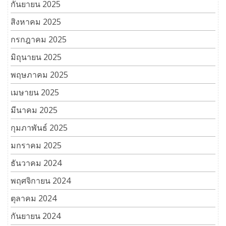
กันยายน 2025
สิงหาคม 2025
กรกฎาคม 2025
มิถุนายน 2025
พฤษภาคม 2025
เมษายน 2025
มีนาคม 2025
กุมภาพันธ์ 2025
มกราคม 2025
ธันวาคม 2024
พฤศจิกายน 2024
ตุลาคม 2024
กันยายน 2024