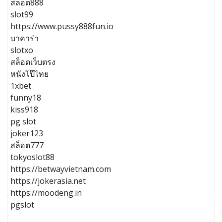
สล็อต888
slot99
https://www.pussy888fun.io
บาคาร่า
slotxo
สล็อตเว็บตรง
หนังโป๊ไทย
1xbet
funny18
kiss918
pg slot
joker123
สล็อต777
tokyoslot88
https://betwayvietnam.com
https://jokerasia.net
https://moodeng.in
pgslot