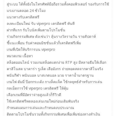
สู่ระบบ ได้ทั้งยังในโทรศัพท์มือถือรวมทั้งคอมพิวเตอร์ รองรับการใช้
แรงงานตลอด 24 ชั่วโมง
แนวทางรับเครดิตฟรี
ลงทะเบียนใหม่ รับ viperpro เครดิตฟรี ทันที
ฝากทีแรก รับโบนัสเพิ่มตามโปรโมชั่น
ร่วมกิจกรรมพิเศษ ดังเช่นว่า ลุ้นรางวัลรายวัน รายสัปดาห์
ชี้แนะเพื่อน รับค่าคอมมิชชั่นแล้วก็เครดิตฟรีเพิ่ม
เกมที่เปิดให้บริการบน viperpro
หมวดเกม เนื้อหา
สล็อตออนไลน์ รวมเกมสล็อตแตกง่าย RTP สูง มีหลายธีมให้เลือก
คาสิโนสด บาคาร่า รูเล็ต เสือมังกร ถ่ายทอดสดจากคาสิโนจริง
พนันกีฬา พนันบอล บาสเกตบอล มวย ราคาน้ำมาตรฐาน
เกมไพ่ ดัมมี่ ป๊อกกระเด้ง กางล็คแจ็ค ใช้กลยุทธ์สำหรับการเล่น
กลเม็ดการใช้ viperpro เครดิตฟรี ให้คุ้ม
เลือกเกมที่มีอัตราจ่ายสูงแล้วก็รีวิวดี
ใช้เครดิตฟรีทดลองเล่นเกมใหม่ก่อนเดิมพันจริง
กำหนดแผนการเล่นและกำหนดงบประมาณ
ติดตามโปรโมชั่นรวมทั้งกิจกรรมพิเศษเพื่อเพิ่มช่องทางทำเงิน