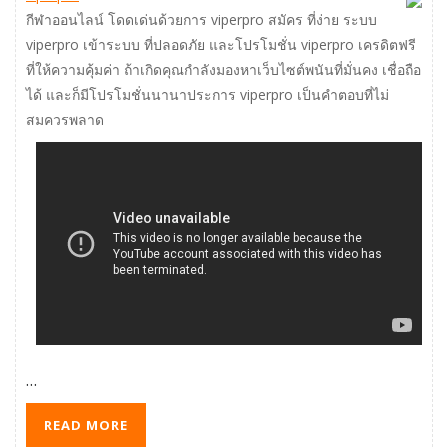
กีฬาออนไลน์ โดดเด่นด้วยการ viperpro สมัคร ที่ง่าย ระบบ
viperpro เข้าระบบ ที่ปลอดภัย และโปรโมชั่น viperpro เครดิตฟรี
ที่ให้ความคุ้มค่า ถ้าเกิดคุณกำลังมองหาเว็บไซต์พนันที่มั่นคง เชื่อถือ
ได้ และก็มีโปรโมชั่นนานาประการ viperpro เป็นคำตอบที่ไม่
สมควรพลาด
…
READ MORE