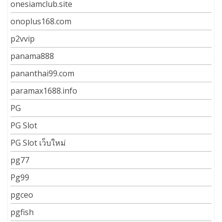
onesiamclub.site
onoplus168.com
p2vvip
panama888
pananthai99.com
paramax1688.info
PG
PG Slot
PG Slot เว็บใหม่
pg77
Pg99
pgceo
pgfish