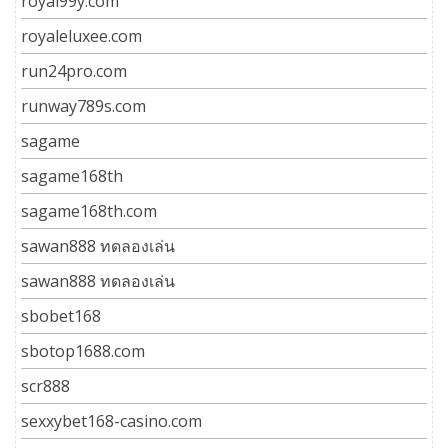
royal99y.com
royaleluxee.com
run24pro.com
runway789s.com
sagame
sagame168th
sagame168th.com
sawan888 ทดลองเล่น
sawan888 ทดลองเล่น
sbobet168
sbotop1688.com
scr888
sexxybet168-casino.com