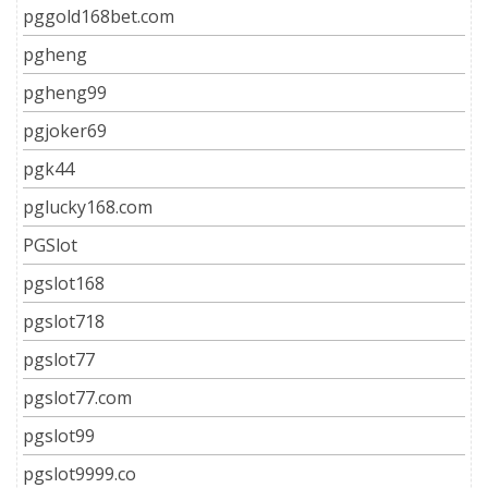
pggold168bet.com
pgheng
pgheng99
pgjoker69
pgk44
pglucky168.com
PGSlot
pgslot168
pgslot718
pgslot77
pgslot77.com
pgslot99
pgslot9999.co