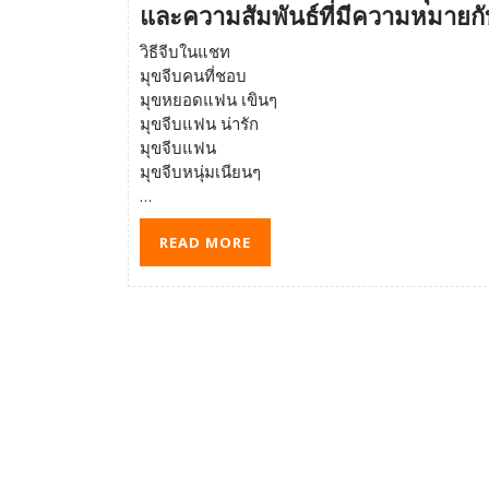
และความสัมพันธ์ที่มีความหมาย
วิธีจีบในแชท
มุขจีบคนที่ชอบ
มุขหยอดแฟน เขินๆ
มุขจีบแฟน น่ารัก
มุขจีบแฟน
มุขจีบหนุ่มเนียนๆ
…
READ MORE