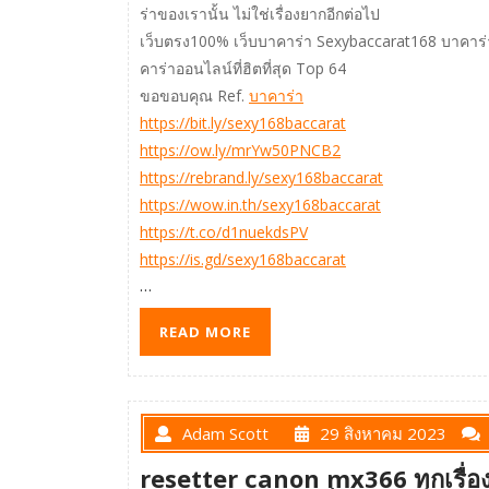
ร่าของเรานั้น ไม่ใช่เรื่องยากอีกต่อไป
เว็บตรง100% เว็บบาคาร่า Sexybaccarat168 บาคาร่าอ
คาร่าออนไลน์ที่ฮิตที่สุด Top 64
ขอขอบคุณ Ref.
บาคาร่า
https://bit.ly/sexy168baccarat
https://ow.ly/mrYw50PNCB2
https://rebrand.ly/sexy168baccarat
https://wow.in.th/sexy168baccarat
https://t.co/d1nuekdsPV
https://is.gd/sexy168baccarat
…
READ MORE
Adam Scott
29 สิงหาคม 2023
resetter canon mx366 ทุกเรื่อง