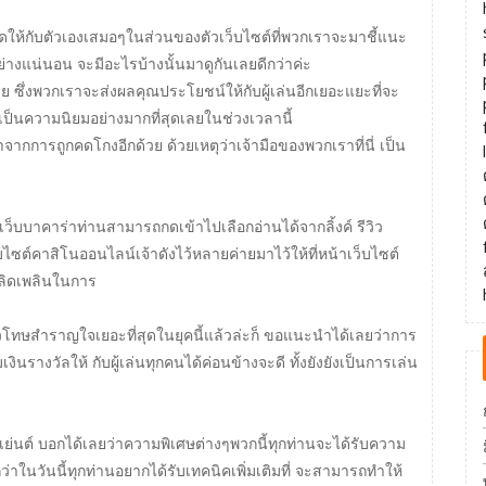
่สุดให้กับตัวเองเสมอๆในส่วนของตัวเว็บไซต์ที่พวกเราจะมาชี้แนะ
อย่างแน่นอน จะมีอะไรบ้างนั้นมาดูกันเลยดีกว่าค่ะ
ลย ซึ่งพวกเราจะส่งผลคุณประโยชน์ให้กับผู้เล่นอีกเยอะแยะที่จะ
เป็นความนิยมอย่างมากที่สุดเลยในช่วงเวลานี้
จากการถูกคดโกงอีกด้วย ด้วยเหตุว่าเจ้ามือของพวกเราที่นี่ เป็น
 เว็บบาคาร่าท่านสามารถกดเข้าไปเลือกอ่านได้จากลิ้งค์ รีวิว
ซต์คาสิโนออนไลน์เจ้าดังไว้หลายค่ายมาไว้ให้ที่หน้าเว็บไซต์
พลิดเพลินในการ
วโทษสำราญใจเยอะที่สุดในยุคนี้แล้วล่ะก็ ขอแนะนำได้เลยว่าการ
นรางวัลให้ กับผู้เล่นทุกคนได้ค่อนข้างจะดี ทั้งยังยังเป็นการเล่น
เย่นต์ บอกได้เลยว่าความพิเศษต่างๆพวกนี้ทุกท่านจะได้รับความ
่าในวันนี้ทุกท่านอยากได้รับเทคนิคเพิ่มเติมที่ จะสามารถทำให้