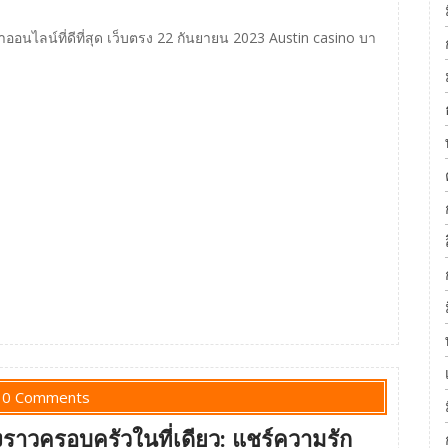
อนไลน์ที่ดีที่สุด เว็บตรง 22 กันยายน 2023 Austin casino บา
0 Comments
ราวครอบครัวในที่เดียว: แชร์ความรัก