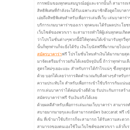
การพนันของทุกคนสมบูรณ์อยู่และจากนั้นก็ สามารถเข้
สิทธิพิเศษที่กำลังจะได้รับเฉพาะสมาชิกดึงดูดใจบาคาร
เอ่ยถึงสิทธิพิเศษสำหรับเพื่อการเล่นที่เว็บ เล่นบาคา
บริการเกมบาคาร่าของเรา ทุกคนจะได้รับผลประโยชน์ท
เว็บไซต์ของพวกเรา จะสามารถทำให้ผู้เล่นทุกคนเกิดคว
ว่าโปรโมชั่นต่างๆพวกนี้มีให้ทุกคนได้เข้ามารับทุกว
นั้นก็ทุกท่านก็จะยิ่งได้รับ เงินโบนัสฟรีที่มากมายไปแบ
สมัครบาคาร่า
ฟรี โปรโมชั่นไหนทำเงินได้มากมายสุด
มาจัดเตรียมร่ำรวยกันได้เลยปัจจุบันนี้ ถ้าว่าทุกท่าน
สูตรใหม่ๆเยอะแยะ สำหรับการได้กำไรแน่ๆ ซึ่งทุกสูตร
ด้วย บอกได้เลยว่าการคิดคำนวณกับสิ่งต่างๆสำหรับการ
ความประทับใจ สำหรับเพื่อการเข้าใช้บริการกันแน่นอน
การเล่นบาคาร่าได้ค่อนข้างดีด้วย รับประกันการสร้างร
สมัครบาคาร่าฟรี รับเงินจริงได้เลย
ด้วยผลดีสำหรับเพื่อการเล่นเกมเว็บบาคาร่า สามารถทำใ
สบายมากมายๆและยังสามารถสมัคร baccarat ฟรี เข้ามากัน
ต้น ที่เข้ามาใช้บริการก็จะสามารถ ได้รับความสะดวก เป
สามารถของตนเองใช้ในเว็บไซต์ของพวกเรา แล้วก็เ