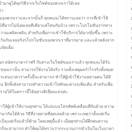
ามาดูได้ทุกวิธีจากเว็บไซต์ของพวกเราได้เลย
่า
ร่าของพวกเราและจากนั้นก็ ทุกคนจะได้ทราบเลยว่า การที่เข้าใช้
ี่มากไม่น้อยเลยทีเดียวแค่ไหนกันบ้าง เพราะโปรโมชั่นจากทาง
ามเพลิดเพลิน สำหรับเพื่อการเข้าใช้บริการได้มากยิ่งขึ้น เพราะ
ี่ทุกวันกันเลยจริงๆโปรโมชั่นของพวกเราที่มากมาย และแล้วหลังจาก
บจัดเต็ม
เลือก สมัครบาคาร่าฟรี กับทางเว็บไซต์ของเราแล้ว ทุกคนจะได้รับ
ของเรานั้น สามารถใช้งานได้จริง รวมทั้งเหตุผลกำไรจริงทั้งหมด
เล่นบาคาร่าครั้งนี้จะสามารถ ทำให้ผู้เข้าใช้งานหลายคน ได้มี
 อีกทั้งยังสามารถทำความเข้าใจทักษะต่างๆเพิ่มเติม สำหรับเพื่อ
ายได้ในคราวนี้ได้อย่างดีเยี่ยมแน่ๆค่ะ
ห้ผู้เข้าใช้งานทุกท่าน ได้เล่นบนโทรศัพท์เคลื่อนที่กันด้วย ความ
ได้ด้วย วิธีที่ง่ายดายที่สุดเลยด้วย เพราะเหตุว่าตั้งแต่เริ่ม
็นแต่เริ่มแล้วก็ด้วย โดยเหตุนี้แล้ว เมื่อทุกท่านได้ฝึกฝนความ
ราก็จะสามารถ ทำให้ผมได้ทราบว่ากระบวนการทำเงินในเว็บบาคา