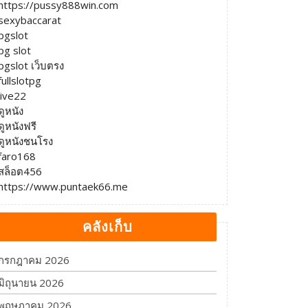
https://pussy888win.com
sexybaccarat
pgslot
pg slot
pgslot เว็บตรง
fullslotpg
live22
ดูหนัง
ดูหนังฟรี
ดูหนังชนโรง
faro168
สล็อต456
https://www.puntaek66.me
คลังเก็บ
กรกฎาคม 2026
มิถุนายน 2026
พฤษภาคม 2026