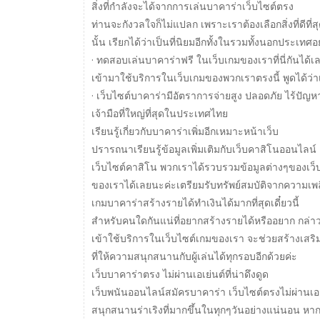
สิ่งที่กำลังจะได้จากการเล่นบาคาร่าเว็บไซต์ตรง
ท่านจะกังวลใจก็ไม่แปลก เพราะเราต้องเลือกสิ่งที่ดีที
นั้น เรียกได้ว่าเป็นที่นิยมอีกทั้งในรวมทั้งนอกประเทศ
· ทดสอบเล่นบาคาร่าฟรี ในเว็บเกมของเราที่นี่กันได้เ
เข้ามาใช้บริการในเว็บเกมของพวกเราตรงนี้ พูดได้ว่า
· เว็บไซต์บาคาร่ามีอัตราการจ่ายสูง ปลอดภัย ไร้ปัญหา
เจ้ามือที่ใหญ่ที่สุดในประเทศไทย
เรียนรู้เกี่ยวกับบาคาร่าเพิ่มอีกเหมาะหน้าเว็บ
ปรารถนาเรียนรู้ข้อมูลเพิ่มเติมกับเว็บคาสิโนออนไลน์
เว็บไซต์คาสิโน พวกเราได้รวบรวมข้อมูลต่างๆของเว็บไ
ของเราได้เลยนะค่ะเตรียมรับทรัพย์สมบัติจากความเ
เกมบาคาร่าสร้างรายได้ทำเงินได้มากที่สุดเดี๋ยวนี้
สำหรับคนใดกันแน่ที่อยากสร้างรายได้หรืออยาก กล่า
เข้าใช้บริการในเว็บไซต์เกมของเรา จะช่วยสร้างเสริมเงิ
ที่ให้ความสนุกสนานกับผู้เล่นได้ทุกรอบอีกด้วยค่ะ
เว็บบาคาร่าตรง ไม่ผ่านเอเย่นต์ที่น่าดึงดูด
เว็บพนันออนไลน์สมัครบาคาร่า เว็บไซต์ตรงไม่ผ่านเอ
สนุกสนานร่าเริงที่มากขึ้นในทุกๆวันอย่างแน่นอน หากว