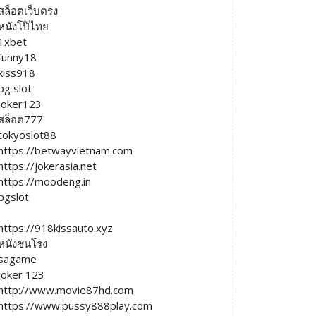
สล็อตเว็บตรง
หนังโป๊ไทย
1xbet
funny18
kiss918
pg slot
joker123
สล็อต777
tokyoslot88
https://betwayvietnam.com
https://jokerasia.net
https://moodeng.in
pgslot
https://918kissauto.xyz
หนังชนโรง
sagame
joker 123
http://www.movie87hd.com
https://www.pussy888play.com