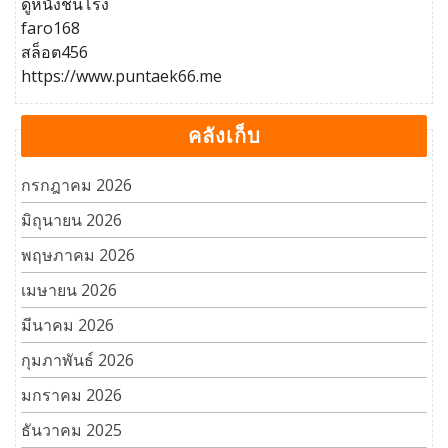
ดูหนังชนโรง
faro168
สล็อต456
https://www.puntaek66.me
คลังเก็บ
กรกฎาคม 2026
มิถุนายน 2026
พฤษภาคม 2026
เมษายน 2026
มีนาคม 2026
กุมภาพันธ์ 2026
มกราคม 2026
ธันวาคม 2025