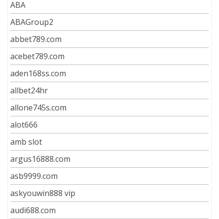
ABA
ABAGroup2
abbet789.com
acebet789.com
aden168ss.com
allbet24hr
allone745s.com
alot666
amb slot
argus16888.com
asb9999.com
askyouwin888 vip
audi688.com