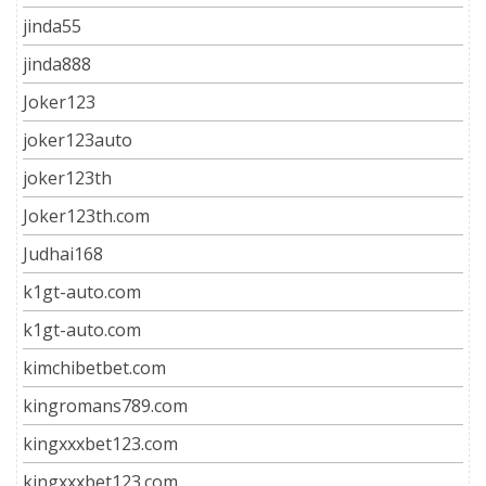
jinda55
jinda888
Joker123
joker123auto
joker123th
Joker123th.com
Judhai168
k1gt-auto.com
k1gt-auto.com
kimchibetbet.com
kingromans789.com
kingxxxbet123.com
kingxxxbet123.com