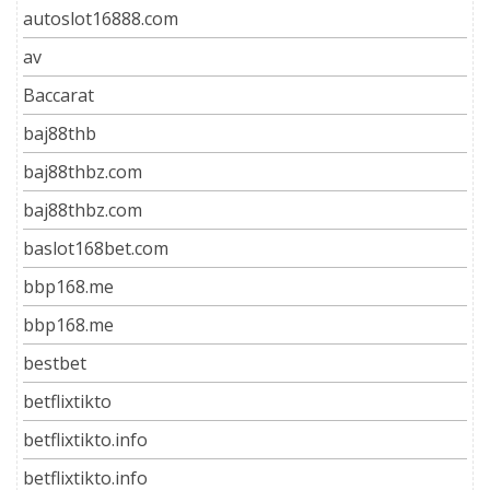
autoslot16888.com
av
Baccarat
baj88thb
baj88thbz.com
baj88thbz.com
baslot168bet.com
bbp168.me
bbp168.me
bestbet
betflixtikto
betflixtikto.info
betflixtikto.info