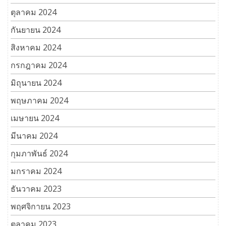
ตุลาคม 2024
กันยายน 2024
สิงหาคม 2024
กรกฎาคม 2024
มิถุนายน 2024
พฤษภาคม 2024
เมษายน 2024
มีนาคม 2024
กุมภาพันธ์ 2024
มกราคม 2024
ธันวาคม 2023
พฤศจิกายน 2023
ตุลาคม 2023