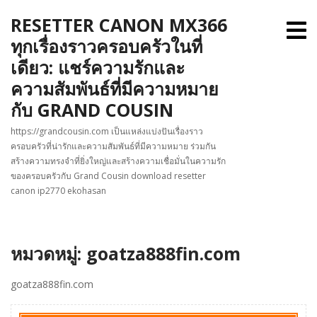
Skip
RESETTER CANON MX366
to
O
M
content
ทุกเรื่องราวครอบครัวในที่
เดียว: แชร์ความรักและ
ความสัมพันธ์ที่มีความหมาย
กับ GRAND COUSIN
https://grandcousin.com เป็นแหล่งแบ่งปันเรื่องราว
ครอบครัวที่น่ารักและความสัมพันธ์ที่มีความหมาย ร่วมกัน
สร้างความทรงจำที่ยิ่งใหญ่และสร้างความเชื่อมั่นในความรัก
ของครอบครัวกับ Grand Cousin download resetter
canon ip2770 ekohasan
หมวดหมู่:
goatza888fin.com
goatza888fin.com