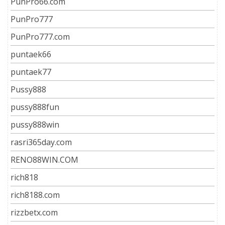
PunPro66.com
PunPro777
PunPro777.com
puntaek66
puntaek77
Pussy888
pussy888fun
pussy888win
rasri365day.com
RENO88WIN.COM
rich818
rich8188.com
rizzbetx.com