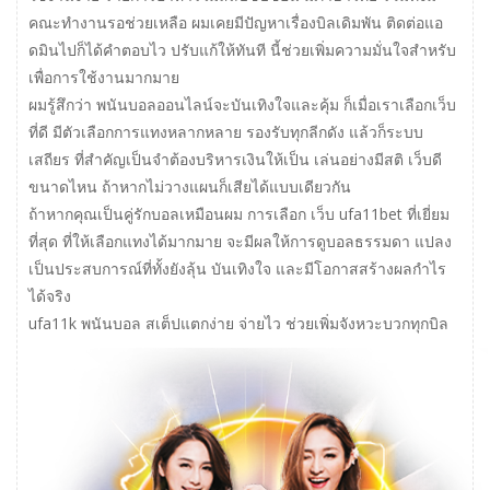
คณะทำงานรอช่วยเหลือ ผมเคยมีปัญหาเรื่องบิลเดิมพัน ติดต่อแอ
ดมินไปก็ได้คำตอบไว ปรับแก้ให้ทันที นี้ช่วยเพิ่มความมั่นใจสำหรับ
เพื่อการใช้งานมากมาย
ผมรู้สึกว่า พนันบอลออนไลน์จะบันเทิงใจและคุ้ม ก็เมื่อเราเลือกเว็บ
ที่ดี มีตัวเลือกการแทงหลากหลาย รองรับทุกลีกดัง แล้วก็ระบบ
เสถียร ที่สำคัญเป็นจำต้องบริหารเงินให้เป็น เล่นอย่างมีสติ เว็บดี
ขนาดไหน ถ้าหากไม่วางแผนก็เสียได้แบบเดียวกัน
ถ้าหากคุณเป็นคู่รักบอลเหมือนผม การเลือก เว็บ ufa11bet ที่เยี่ยม
ที่สุด ที่ให้เลือกแทงได้มากมาย จะมีผลให้การดูบอลธรรมดา แปลง
เป็นประสบการณ์ที่ทั้งยังลุ้น บันเทิงใจ และมีโอกาสสร้างผลกำไร
ได้จริง
ufa11k พนันบอล สเต็ปแตกง่าย จ่ายไว ช่วยเพิ่มจังหวะบวกทุกบิล