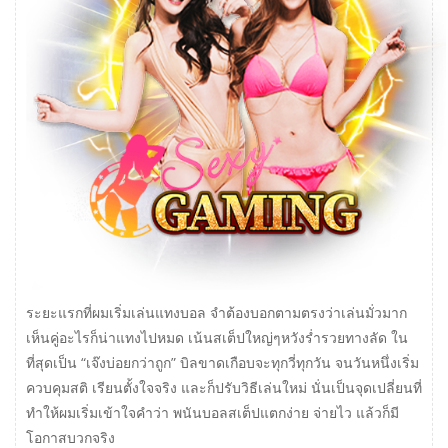
ระยะแรกที่ผมเริ่มเล่นแทงบอล จำต้องบอกตามตรงว่าเล่นมั่วมาก
เห็นคู่อะไรก็น่าแทงไปหมด เน้นสเต็ปใหญ่ๆหวังร่ำรวยทางลัด ใน
ที่สุดเป็น “เจ๊งบ่อยกว่าถูก” บิลขาดเกือบจะทุกวี่ทุกวัน จนวันหนึ่งเริ่ม
ควบคุมสติ เรียนตั้งใจจริง และก็ปรับวิธีเล่นใหม่ นั่นเป็นจุดเปลี่ยนที่
ทำให้ผมเริ่มเข้าใจคำว่า พนันบอลสเต็ปแตกง่าย จ่ายไว แล้วก็มี
โอกาสบวกจริง