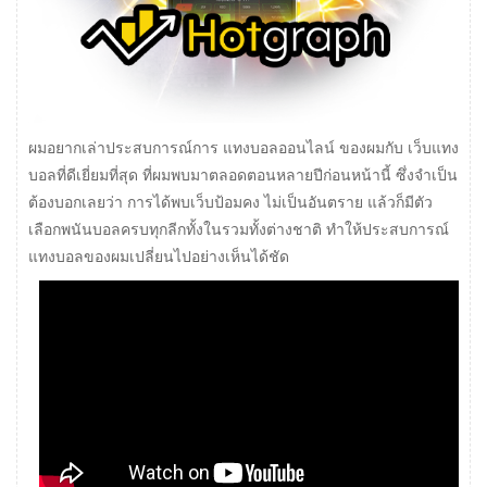
ผมอยากเล่าประสบการณ์การ แทงบอลออนไลน์ ของผมกับ เว็บแทง
บอลที่ดีเยี่ยมที่สุด ที่ผมพบมาตลอดตอนหลายปีก่อนหน้านี้ ซึ่งจำเป็น
ต้องบอกเลยว่า การได้พบเว็บป้อมคง ไม่เป็นอันตราย แล้วก็มีตัว
เลือกพนันบอลครบทุกลีกทั้งในรวมทั้งต่างชาติ ทำให้ประสบการณ์
แทงบอลของผมเปลี่ยนไปอย่างเห็นได้ชัด