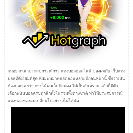
ผมอยากเล่าประสบการณ์การ แทงบอลออนไลน์ ของผมกับ เว็บแทง
บอลที่ดีเยี่ยมที่สุด ที่ผมพบมาตลอดตอนหลายปีก่อนหน้านี้ ซึ่งจำเป็น
ต้องบอกเลยว่า การได้พบเว็บป้อมคง ไม่เป็นอันตราย แล้วก็มีตัว
เลือกพนันบอลครบทุกลีกทั้งในรวมทั้งต่างชาติ ทำให้ประสบการณ์
แทงบอลของผมเปลี่ยนไปอย่างเห็นได้ชัด