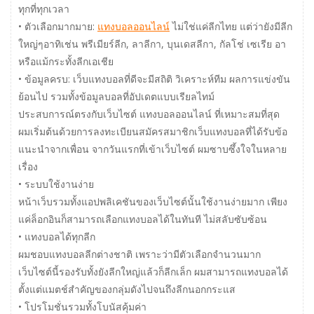
ทุกที่ทุกเวลา
• ตัวเลือกมากมาย:
แทงบอลออนไลน์
ไม่ใช่แค่ลีกไทย แต่ว่ายังมีลีก
ใหญ่ๆอาทิเช่น พรีเมียร์ลีก, ลาลีกา, บุนเดสลีกา, กัลโช่ เซเรีย อา
หรือแม้กระทั้งลีกเอเชีย
• ข้อมูลครบ: เว็บแทงบอลที่ดีจะมีสถิติ วิเคราะห์ทีม ผลการแข่งขัน
ย้อนไป รวมทั้งข้อมูลบอลที่อัปเดตแบบเรียลไทม์
ประสบการณ์ตรงกับเว็บไซต์ แทงบอลออนไลน์ ที่เหมาะสมที่สุด
ผมเริ่มต้นด้วยการลงทะเบียนสมัครสมาชิกเว็บแทงบอลที่ได้รับข้อ
แนะนำจากเพื่อน จากวันแรกที่เข้าเว็บไซต์ ผมซาบซึ้งใจในหลาย
เรื่อง
• ระบบใช้งานง่าย
หน้าเว็บรวมทั้งแอปพลิเคชันของเว็บไซต์นั้นใช้งานง่ายมาก เพียง
แค่ล็อกอินก็สามารถเลือกแทงบอลได้ในทันที ไม่สลับซับซ้อน
• แทงบอลได้ทุกลีก
ผมชอบแทงบอลลีกต่างชาติ เพราะว่ามีตัวเลือกจำนวนมาก
เว็บไซต์นี้รองรับทั้งยังลีกใหญ่แล้วก็ลีกเล็ก ผมสามารถแทงบอลได้
ตั้งแต่แมตช์สำคัญของกลุ่มดังไปจนถึงลีกนอกกระแส
• โปรโมชั่นรวมทั้งโบนัสคุ้มค่า