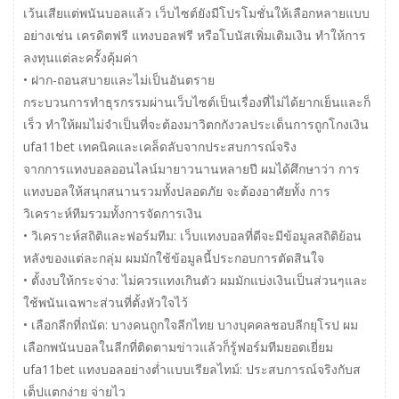
เว้นเสียแต่พนันบอลแล้ว เว็บไซต์ยังมีโปรโมชั่นให้เลือกหลายแบบ
อย่างเช่น เครดิตฟรี แทงบอลฟรี หรือโบนัสเพิ่มเติมเงิน ทำให้การ
ลงทุนแต่ละครั้งคุ้มค่า
• ฝาก-ถอนสบายและไม่เป็นอันตราย
กระบวนการทำธุรกรรมผ่านเว็บไซต์เป็นเรื่องที่ไม่ได้ยากเย็นและก็
เร็ว ทำให้ผมไม่จำเป็นที่จะต้องมาวิตกกังวลประเด็นการถูกโกงเงิน
ufa11bet เทคนิคและเคล็ดลับจากประสบการณ์จริง
จากการแทงบอลออนไลน์มายาวนานหลายปี ผมได้ศึกษาว่า การ
แทงบอลให้สนุกสนานรวมทั้งปลอดภัย จะต้องอาศัยทั้ง การ
วิเคราะห์ทีมรวมทั้งการจัดการเงิน
• วิเคราะห์สถิติและฟอร์มทีม: เว็บแทงบอลที่ดีจะมีข้อมูลสถิติย้อน
หลังของแต่ละกลุ่ม ผมมักใช้ข้อมูลนี้ประกอบการตัดสินใจ
• ตั้งงบให้กระจ่าง: ไม่ควรแทงเกินตัว ผมมักแบ่งเงินเป็นส่วนๆและ
ใช้พนันเฉพาะส่วนที่ตั้งหัวใจไว้
• เลือกลีกที่ถนัด: บางคนถูกใจลีกไทย บางบุคคลชอบลีกยุโรป ผม
เลือกพนันบอลในลีกที่ติดตามข่าวแล้วก็รู้ฟอร์มทีมยอดเยี่ยม
ufa11bet แทงบอลอย่างต่ำแบบเรียลไทม์: ประสบการณ์จริงกับส
เต็ปแตกง่าย จ่ายไว