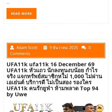
…
READ MORE
Adam Scott
9 ธันวาคม 2025
0
Comments
UFA11k ufa11k 16 December 69
UFA11k หัวแถว นักลงทุนงบน้อย กำไร
จริง แจกทรัพย์สมาชิกหใม่ 1,000 ไม่ผ่าน
เอเย่นต์ บริการดี ไม่เป็นสอง รองใคร
UFA11k คนรักยูฟ่า ห้ามพลาด Top 94
by Uwe