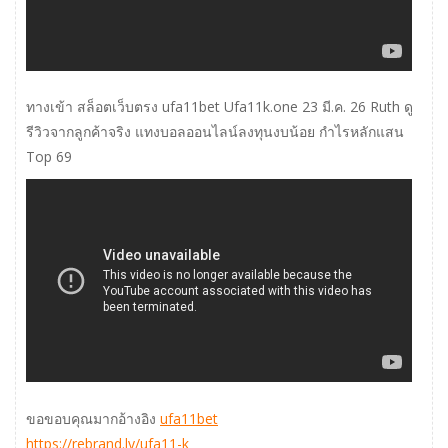
ทางเข้า สล็อตเว็บตรง ufa11bet Ufa11k.one 23 มี.ค. 26 Ruth ดู
รีวิวจากลูกค้าจริง แทงบอลออนไลน์ลงทุนงบน้อย กำไรหลักแสน
Top 69
ขอขอบคุณมากอ้างอิง
ufa11bet
https://rebrand.ly/ufa11-k