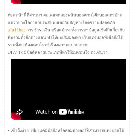
ก่อนหน้านี้ที่ผ่านมา ผมเคยทดลองพนันบอลตามโต๊ะบอลแถวบ้าน
แต่ว่าบางโอกาสก็ประสบพบเจอกับปัญหาเรื่องความปลอดภัย
ufa11bet
การชำระเงิน หรือแม้กระทั้งการหาข้อมูลเชิงลึกเกี่ยวกับ
ทีมรวมทั้งลีกต่างแดน ทำให้ผมเริ่มมองหา เว็บแทงบอลที่เชื่อถือได้
รวมทั้งจะต้องตอบโจทย์เรื่องความสบายสบาย
UFA11k มีข้อดีหลายประเภทที่ทำให้ผมชอบใจ ดังเช่นว่า
• เข้าถึงง่าย: เพียงแค่มีมือถือหรือคอมพิวเตอร์ก็สามารถแทงบอลได้