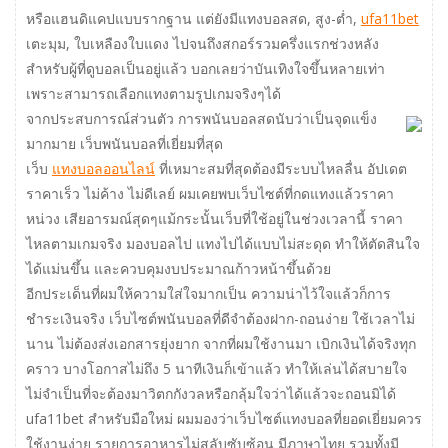
หรือแฮนดิแคปแบบรากฐาน แต่ยังมีแทงบอลสด, สูง-ต่ำ,
ufa11bet
เตะมุม, ใบเหลืองใบแดง ไปจนถึงสกอร์รวมครึ่งแรกช่วงหลัง
สำหรับผู้ที่ดูบอลเป็นอยู่แล้ว บอกเลยว่าบันเทิงใจขึ้นหลายเท่า
เพราะสามารถเลือกแทงตามรูปเกมจริงๆได้
จากประสบการณ์ส่วนตัว การพนันบอลสดนับว่าเป็นจุดแข็ง
มากมาย เว็บพนันบอลที่เยี่ยมที่สุด
เว็บ
แทงบอลออนไลน์
ที่เหมาะสมที่สุดต้องมีระบบไหลลื่น อัปเดต
ราคาเร็ว ไม่ค้าง ไม่ดีเลย์ ผมเคยพบเว็บไซต์ที่กดแทงแล้วราคา
หน่วง เสียอารมณ์สุดๆแม้กระนั้นเว็บที่ใช้อยู่ในช่วงเวลานี้ ราคา
ไหลตามเกมจริง มองบอลไป แทงไปได้แบบไม่สะดุด ทำให้ตัดสินใจ
ได้แม่นขึ้น และควบคุมงบประมาณก้าวหน้าขึ้นด้วย
อีกประเด็นที่ผมให้ความใส่ใจมากเป็น ความน่าไว้ใจแล้วก็การ
ชำระเงินจริง เว็บไซต์พนันบอลที่ดีจำต้องฝาก-ถอนง่าย ใช้เวลาไม่
นาน ไม่ต้องส่งเอกสารยุ่งยาก จากที่ผมใช้งานมา เบิกเงินได้จริงทุก
คราว บางโอกาสไม่ถึง 5 นาทีเงินก็เข้าแล้ว ทำให้เล่นได้สบายใจ
ไม่จำเป็นที่จะต้องมาวิตกกังวลหรือกลุ้มใจว่าได้แล้วจะถอนมิได้
ufa11bet สำหรับมือใหม่ ผมมองว่าเว็บไซต์แทงบอลที่ยอดเยี่ยมควร
ใช้งานง่าย รายการอาหารไม่สลับซับซ้อน มีภาษาไทย รวมทั้งมี