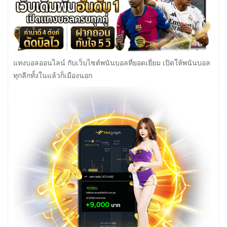
แทงบอลออนไลน์ กับเว็บไซต์พนันบอลที่ยอดเยี่ยม เปิดให้พนันบอล
ทุกลีกทั้งในแล้วก็เมืองนอก