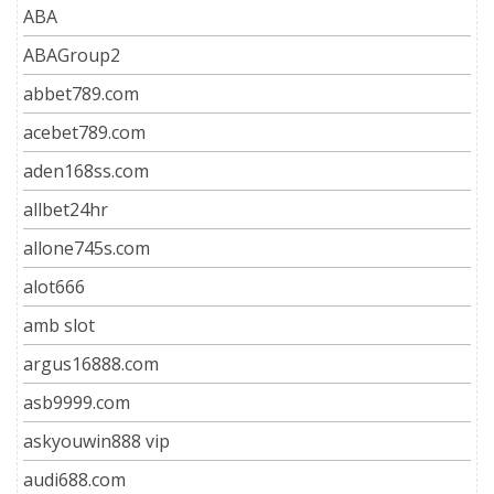
ABA
ABAGroup2
abbet789.com
acebet789.com
aden168ss.com
allbet24hr
allone745s.com
alot666
amb slot
argus16888.com
asb9999.com
askyouwin888 vip
audi688.com