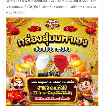
จุดที่เราว้าวคือ การที่เกมJoker123thใส่ ท่ามวยไทย มาเป็นกราฟิก
ประกอบเกม ทำให้รู้สึกว่าเล่นแล้วสนุกสนาน เพลิน และแตกง่าย
แบบมีจังหวะ