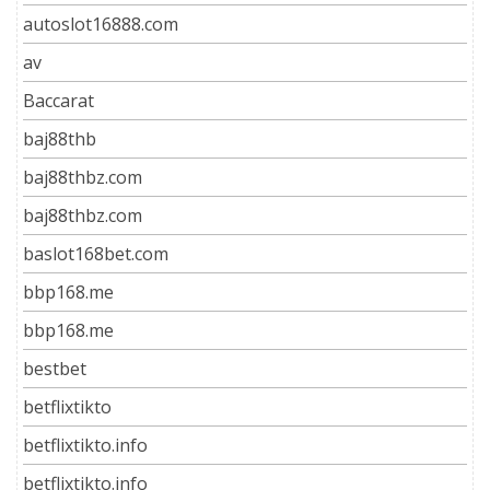
autoslot16888.com
av
Baccarat
baj88thb
baj88thbz.com
baj88thbz.com
baslot168bet.com
bbp168.me
bbp168.me
bestbet
betflixtikto
betflixtikto.info
betflixtikto.info