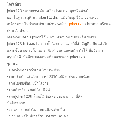
ใจทีเดียว
Joker123 ระบบการเล่น เสถียรไหม กระตุกหรือค้าง?
บอกในฐานะผู้ที่เล่นJoker123thผ่านมือถือทุกวี่วัน บอกเลยว่า
เสถียรมาก ไม่ว่าจะเข้าเว็บผ่าน Safari,
Joker123
Chrome หรือแอ
ปบน Android
เคยลองเปิดเกม Joker ไว้ 2 เกม พร้อมกันกับค่ายอื่น พบว่า
Joker123th โหลดไวกว่า บั๊กน้อยกว่า และก็ที่สำคัญคือ ปั่นแล้วไม่
แลค ซึ่งบางค่ายถึงแม้กราฟิกสวยแต่แลคหนัก ทำให้เสียจังหวะ
สรุปข้อดี–ข้อด้อยของเกมสล็อตจากค่าย Joker123
จุดเด่น
• แตกง่ายดายกว่าเกมใหม่บางค่าย
• เบทเริ่มต่ำ เล่นโจ๊กเกอร์123ได้แม้มีงบประมาณน้อย
• เกมไม่ซับซ้อน เข้าใจง่าย
• เกมดังๆยังแจกอยู่ ไม่เนิร์ฟ
• เกมJoker123thใหม่ก็มี อัปเดตบ่อยมากกว่าที่คิด
ข้อผิดพลาด
• ภาพบางเกมยังไม่สวยเหมือนค่ายอื่น
• บางเกมยังไม่มีเวอร์ชั่น ทดสอบเล่นฟรี