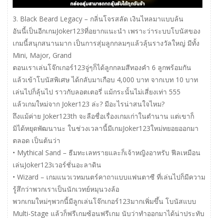
3. Black Beard Legacy – กลิ่นโจรสลัด เงินไหลมาแบบล้น
อันนี้เป็นอีกเกมJoker123ที่อยากแนะนำ เพราะว่าระบบโบนัสของ
เกมนี้สนุกสนานมาก เป็นการสุ่มลูกกลมๆแล้วลุ้นรางวัลใหญ่ มีทั้ง
Mini, Major, Grand
ตอนเราเล่นโจ๊กเกอร์123จู่ๆก็ได้ลูกกลมสีทองคำ 6 ลูกพร้อมกัน
แล้วเข้าโบนัสพิเศษ ได้กลับมาเกือบ 4,000 บาท จากเบท 10 บาท
เล่นไปก็ลุ้นไป ราวกับลอตเตอรี่ แม้กระนั้นไม่เสี่ยงเท่า 555
แล้วเกมใหม่จาก Joker123 ล่ะ? มีอะไรน่าสนใจไหม?
ถึงแม้ค่าย Joker123th จะลือชื่อเรื่องเกมเก่าในตำนาน แต่เขาก็
มิได้หยุดพัฒนานะ ในช่วงเวลานี้มีเกมJoker123ใหม่ทยอยออกมา
ตลอด เป็นต้นว่า
• Mythical Sand – ธีมทะเลทรายและก็เจ้าหญิงอาหรับ ฟีลเหมือน
เล่นJoker123เวอร์ชั่นอะลาดิน
• Wizard – เกมแนวเวทมนตร์คาถาแบบแฟนตาซี ที่เล่นไปก็มีความ
รู้สึกว่าพวกเราเป็นนักเวทย์หมุนวงล้อ
พวกเกมใหม่ๆพวกนี้มีลูกเล่นโจ๊กเกอร์123มากเพิ่มขึ้น โบนัสแบบ
Multi-Stage แล้วก็ฟรีเกมซ้อนฟรีเกม นับว่าทำออกมาได้น่าประทับ