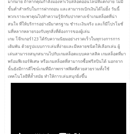
มากมาย ถ้าหากคุณกำลังมองหาเว็บสล็อตออนไลน์ที่แตกง่าย ไม่มี
ขั้นต่ำสำหรับในการฝากถอน และสามารถเบิกเงินได้ไม่ยั้ง วันนี้
พวกเราจะพาคุณไปทำความรู้จักกับปากทางเข้าเกมสล็อตที่น่า
สนใจ ที่ให้บริการอย่างมีมาตรฐาน ชำระเงินจริง และก็มีโปรโมชั่
นที่หลากหลายรองรับทุกสิ่งที่ต้องการของผู้เล่น
เกม โจ๊กเกอร์123 ได้รับความนิยมอย่างรวดเร็วในทุกวงการการ
เดิมพัน ด้วยรูปแบบการเล่นที่ง่ายและมีหลายชนิดให้เลือกเล่น ผู้
เล่นสามารถสนุกสนานไปกับเกมสล็อตแบบคลาสสิค เกมสล็อตที่มา
พร้อมฟีเจอร์พิเศษ หรือเกมสล็อตที่สามารถซื้อฟรีสปินได้ นอกจาก
นั้นยังมีการดีไซน์เกมที่มีภาพกราฟฟิคที่สวยสวยรวมทั้งใช้
เทคโนโลยีที่ล้ำสมัย ทำให้การเล่นสนุกยิ่งขึ้น