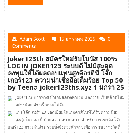
Adam Scott
15 มกราคม 2025
0
Comments
Joker123th สมัครใหม่รับโบนัส 100%
LOGIN JOKER123 ระบบดี ไม่มีสะดุด
ลงทุนให้ได้ผลตอบแทนสูงต้องที่นี่ โจ๊ก
เกอร์123 ความน่าเชื่อถือเต็มร้อย Top 50
by Teena joker123ths.xyz 1 มกรา 25
Joker123 ปากทางเข้าเกมสล็อตหาเงิน แตกง่าย เว็บสล็อตไม่มี
อย่างน้อย จ่ายเร็วถอนไม่อั้น
เกม โจ๊กเกอร์123 ยอดเยี่ยมในเกมคาสิโนที่ได้รับความนิยม
สูงสุดในขณะนี้ ด้วยความสบายสบายสำหรับการเข้าถึง โจ๊ก
เกอร์123 การเล่นง่าย รวมทั้งจังหวะสำหรับเพื่อการชนะรางวัลที่