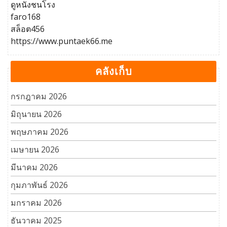
ดูหนังชนโรง
faro168
สล็อต456
https://www.puntaek66.me
คลังเก็บ
กรกฎาคม 2026
มิถุนายน 2026
พฤษภาคม 2026
เมษายน 2026
มีนาคม 2026
กุมภาพันธ์ 2026
มกราคม 2026
ธันวาคม 2025