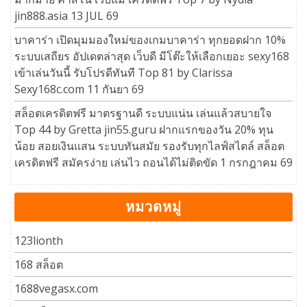
jin888.asia 13 JUL 69
บาคาร่า เปิดมุมมองใหม่ของเกมบาคาร่า ทุกยอดฝาก 10%
ระบบเสถียร อัปเดตล่าสุด เว็บดี มีโต๊ะให้เลือกเยอะ sexy168
เข้าเล่นวันนี้ รับโปรดีทันที Top 81 by Clarissa
Sexy168c.com 11 กันยา 69
สล็อตเครดิตฟรี มาตรฐานดี ระบบแน่น เล่นแล้วสบายใจ
Top 44 by Gretta jin55.guru ฝากแรกของวัน 20% ทุน
น้อย สอยเงินแสน ระบบทันสมัย รองรับทุกไลฟ์สไตล์ สล็อต
เครดิตฟรี สมัครง่าย เล่นไว ถอนได้ไม่ติดขัด 1 กรกฎาคม 69
หมวดหมู่
123lionth
168 สล็อต
1688vegasx.com