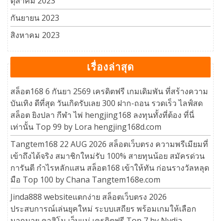
ตุลาคม 2023
กันยายน 2023
สิงหาคม 2023
เรื่องล่าสุด
สล็อต168 6 กันยา 2569 เครดิตฟรี เกมเดิมพัน ที่สร้างความ
บันเทิง ดีที่สุด วันเกิดรับเลย 300 ฝาก-ถอน รวดเร็ว ไลฟ์สด
สล็อต ยิงปลา กีฬา ไพ่ hengjing168 ลงทุนทั้งที่ต้อง ที่นี่
เท่านั้น Top 99 by Lora hengjing168d.com
Tangtem168 22 AUG 2026 สล็อตเว็บตรง ความพรีเมียมที่
เข้าถึงได้จริง สมาชิกใหม่รับ 100% สายทุนน้อย สมัครด่วน
การันตี กำไรหลักแสน สล็อต168 เข้าให้ทัน ก่อนรางวัลหลุด
มือ Top 100 by Chana Tangtem168e.com
Jinda888 websiteแตกง่าย สล็อตเว็บตรง 2026
ประสบการณ์เล่นยุคใหม่ ระบบเสถียร พร้อมเกมให้เลือก
มากมาย คาสิโน เว็บแม่ เครดิตฟรี Top 7 by Nydia