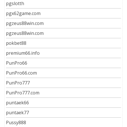
pgslotth
pgx62game.com
pgzeus88win.com
pgzeus88win.com
pokbet88
premium66.info
PunPro66
PunPro66.com
PunPro777
PunPro777.com
puntaek66
puntaek77
Pussy888