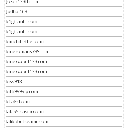
Joker123th.com
Judhai168
k1gt-auto.com
k1gt-auto.com
kimchibetbet.com
kingromans789.com
kingxxxbet123.com
kingxxxbet123.com
kiss918
kitti999vip.com
ktv4sd.com
lala55-casino.com
lalikabetsgame.com