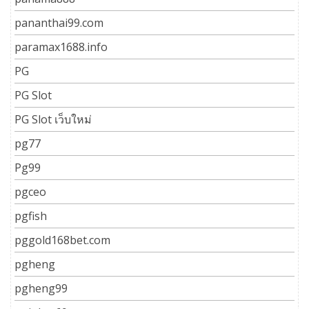
pananthai99.com
paramax1688.info
PG
PG Slot
PG Slot เว็บใหม่
pg77
Pg99
pgceo
pgfish
pggold168bet.com
pgheng
pgheng99