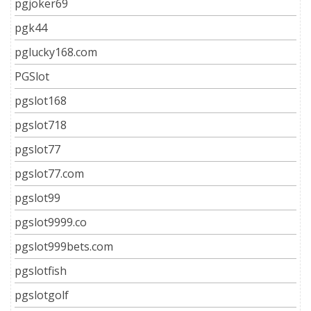
pgjoker69
pgk44
pglucky168.com
PGSlot
pgslot168
pgslot718
pgslot77
pgslot77.com
pgslot99
pgslot9999.co
pgslot999bets.com
pgslotfish
pgslotgolf