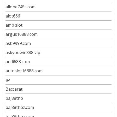
allone745s.com
alot666
amb slot
argus16888.com
asb9999.com
askyouwin888 vip
audi688.com
autoslot16888.com
av
Baccarat
baj88thb
baj88thbz.com
baj88thbz.com