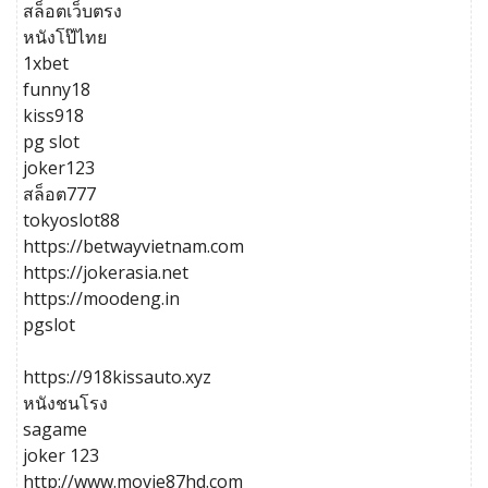
สล็อตเว็บตรง
หนังโป๊ไทย
1xbet
funny18
kiss918
pg slot
joker123
สล็อต777
tokyoslot88
https://betwayvietnam.com
https://jokerasia.net
https://moodeng.in
pgslot
https://918kissauto.xyz
หนังชนโรง
sagame
joker 123
http://www.movie87hd.com