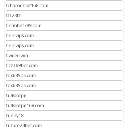
fcharoenkit168.com
ff123th
finfinbet789.com
finnivips.com
finnivips.com
fiwdee.win
fizz169bet.com
fox689ok.com
fox689ok.com
fullslotpg
fullslotpg168.com
funny18
future24bet.com