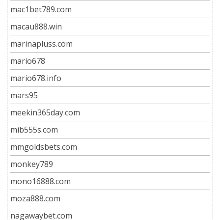
mac1bet789.com
macau888.win
marinapluss.com
mario678
mario678.info
mars95
meekin365day.com
mib555s.com
mmgoldsbets.com
monkey789
mono16888.com
moza888.com
nagawaybet.com