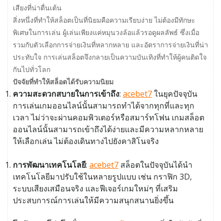
เสียงที่น่าตื่นเต้น
สิ่งหนึ่งที่ทำให้สล็อตเป็นที่นิยมคือความเรียบง่าย ไม่ต้องมีทักษะ
พิเศษในการเล่น ผู้เล่นเพียงแค่หมุนวงล้อแล้วรอดูผลลัพธ์ ซึ่งเมื่อ
รวมกับตัวเลือกการจ่ายเงินที่หลากหลาย และอัตราการจ่ายเงินที่น่า
ประทับใจ การเล่นสล็อตจึงกลายเป็นความบันเทิงที่ทำให้ผู้คนติดใจ
กันไปทั่วโลก
ปัจจัยที่ทำให้สล็อตได้รับความนิยม
ความสะดวกสบายในการเข้าถึง
:
acebet7
ในยุคปัจจุบัน
การเล่นเกมออนไลน์นั้นสามารถทำได้จากทุกที่และทุก
เวลา ไม่ว่าจะผ่านคอมพิวเตอร์หรือสมาร์ทโฟน เกมสล็อต
ออนไลน์นั้นสามารถเข้าถึงได้ง่ายและมีความหลากหลาย
ให้เลือกเล่น ไม่ต้องเดินทางไปยังคาสิโนจริง
การพัฒนาเทคโนโลยี
:
acebet7
สล็อตในปัจจุบันได้นำ
เทคโนโลยีมาปรับใช้ในหลายรูปแบบ เช่น กราฟิก 3D,
ระบบเสียงเสมือนจริง และฟีเจอร์เกมใหม่ๆ ที่เสริม
ประสบการณ์การเล่นให้มีความสนุกสนานยิ่งขึ้น