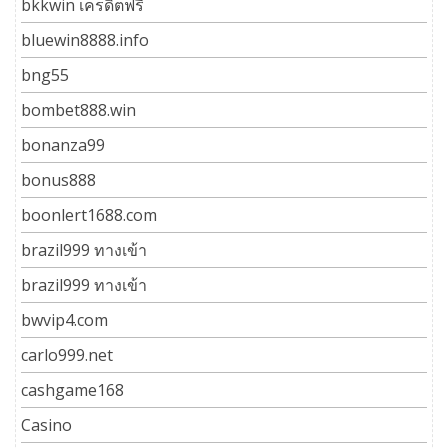
bkkwin เครดิตฟรี
bluewin8888.info
bng55
bombet888.win
bonanza99
bonus888
boonlert1688.com
brazil999 ทางเข้า
brazil999 ทางเข้า
bwvip4.com
carlo999.net
cashgame168
Casino