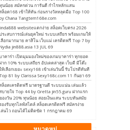
ทุนน้อย สมัครด่วน การันตี กำไรหลักแสน
สล็อต168 เข้าให้ทัน ก่อนรางวัลหลุดมือ Top 100
by Chana Tangtem168e.com
Jinda888 websiteแตกง่าย สล็อตเว็บตรง 2026
ประสบการณ์เล่นยุคใหม่ ระบบเสถียร พร้อมเกมให้
เลือกมากมาย คาสิโน เว็บแม่ เครดิตฟรี Top 7 by
Nydia jin888.asia 13 JUL 69
บาคาร่า เปิดมุมมองใหม่ของเกมบาคาร่า ทุกยอด
ฝาก 10% ระบบเสถียร อัปเดตล่าสุด เว็บดี มีโต๊ะ
ให้เลือกเยอะ sexy168 เข้าเล่นวันนี้ รับโปรดีทันที
Top 81 by Clarissa Sexy168c.com 11 กันยา 69
สล็อตเครดิตฟรี มาตรฐานดี ระบบแน่น เล่นแล้ว
สบายใจ Top 44 by Gretta jin55.guru ฝากแรก
ของวัน 20% ทุนน้อย สอยเงินแสน ระบบทันสมัย
รองรับทุกไลฟ์สไตล์ สล็อตเครดิตฟรี สมัครง่าย
เล่นไว ถอนได้ไม่ติดขัด 1 กรกฎาคม 69
หมวดหมู่