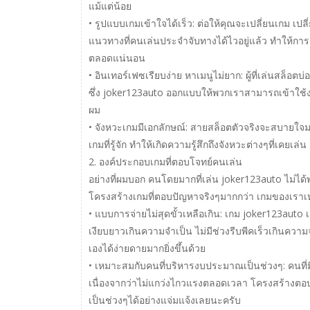
แม้แต่น้อย
• รูปแบบเกมเข้าใจได้เร็ว: ต่อให้คุณจะเปลี่ยนเกม เ
แนวทางที่คนเล่นประจำจับทางได้ไวอยู่แล้ว ทำให้การย้
ตลอดแน่นอน
• อินเทอร์เฟซเรียบง่าย หาเมนูไม่ยาก: ผู้ที่เล่นสล็อ
ซึ่ง joker123auto ออกแบบให้พวกเราสามารถเข้าใช้งาน
ผม
• จังหวะเกมมีเอกลักษณ์: สายสล็อตตัวจริงจะสบาย
เกมที่รู้จัก ทำให้เกิดความรู้สึกถึงจังหวะต่างๆที่เคยเ
2. องค์ประกอบเกมที่ตอบโจทย์คนเล่น
อย่างที่ผมบอก คนโดยมากที่เล่น joker123auto ไม่ได
โครงสร้างเกมที่ตอบปัญหาจริงๆมากกว่า เกมของเราเ
• แบบการจ่ายไม่สุดขั้วเหลือเกิน: เกม joker123auto 
เงียบยาวเกินความจำเป็น ไม่มีช่วงรีบพีคเร็วเกินควา
เองได้ง่ายดายมากยิ่งขึ้นด้วย
• เหมาะสมกับคนที่บริหารงบประมาณเป็นช่วงๆ: คนท
เนื่องจากว่าไม่แกว่งไกวแรงตลอดเวลา โครงสร้างตอบ
เป็นช่วงๆได้อย่างแจ่มแจ้งเลยนะครับ