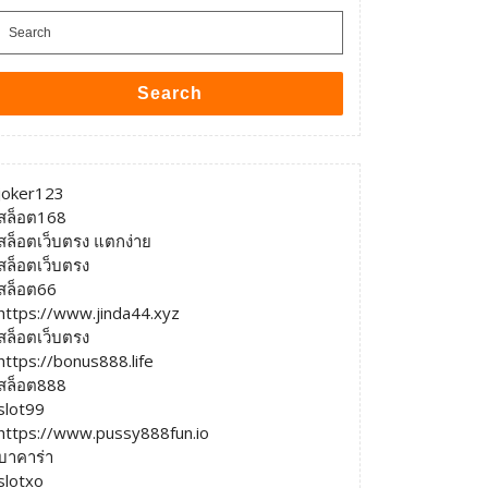
Search
for:
Search
joker123
สล็อต168
สล็อตเว็บตรง แตกง่าย
สล็อตเว็บตรง
สล็อต66
https://www.jinda44.xyz
สล็อตเว็บตรง
https://bonus888.life
สล็อต888
slot99
https://www.pussy888fun.io
บาคาร่า
slotxo