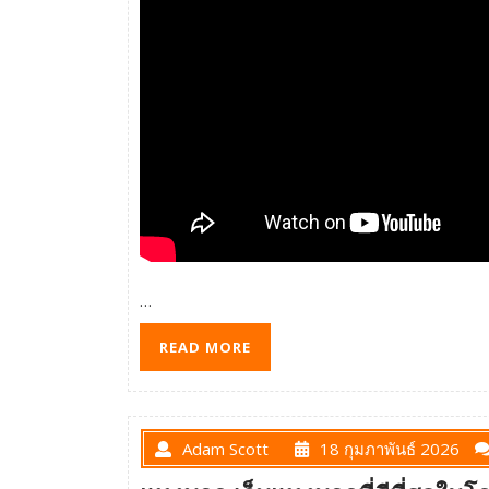
…
READ MORE
Adam Scott
18 กุมภาพันธ์ 2026