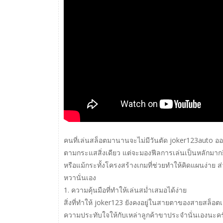
คนที่เล่นสล็อตมานานจะไม่มีวันตัด joker123auto ออ
ตามกระแสสิ่งเดียว แต่จะมองฟีลการเล่นเป็นหลักมาก
หรือแม้กระทั้งโครงสร้างเกมที่ช่วยทำให้คิดแผนง่าย
หวานั่นเอง
1. ความคุ้นมือที่ทำให้เล่นสม่ำเสมอได้ง่าย
สิ่งที่ทำให้ joker123 ยังคงอยู่ในสายตาของสายสล็อตเ
ความประทับใจให้กับเหล่าลูกค้าขาประจำนั่นเองนะครั