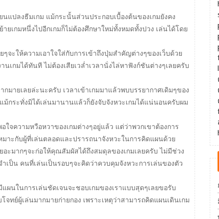
ปลี่ยนแปลงธีมเกม แม้กระนั้นส่วนประกอบเบื้องต้นของเกมยังคง
ายเกมหนึ่งไปอีกเกมก็ไม่ต้องศึกษาใหม่ทั้งหมดทั้งปวง เล่นได้โดย
ตบ่อยๆจะให้ความเอาใจใส่กับการเข้าถึงปุ่มสำคัญต่างๆของเว็บด้วย
เกมได้ทันที ไม่ต้องเสียเวล่ำเวลานั่งไล่หาฟังก์ชันต่างๆเลยครับ
ใจมากมายเลยล่ะนะครับ เวลาเข้าเกมมาแล้วพบบรรยากาศเดิมๆของ
ล่น แม้กระทั่งมิได้เล่นมานานแล้วก็ยังจับจังหวะเกมได้แน่นอนครับผม
้พอใจความหวือหวาของเกมต่างๆอยู่แล้ว แต่ว่าพวกเขาต้องการ
หมาะกับผู้ที่เล่นตลอดและปรารถนาจังหวะในการคิดแผนด้วย
เยอะมากๆจะก่อให้คุณสัมผัสได้ถึงสมดุลของเกมเลยครับ ไม่มีช่วง
มจำเป็น คนที่เล่นเป็นรอบๆจะคิดว่าควบคุมจังหวะการเล่นของตัว
ี่มีแผนในการเล่นชัดเจนจะชอบเกมของเราแบบสุดๆเลยขอรับ
โจทย์ผู้เล่นมากมายก่ายกอง เพราะเหตุว่าสามารถคิดแผนเดินเกม