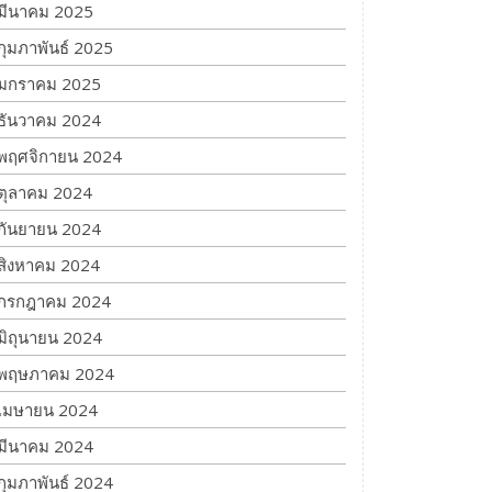
มีนาคม 2025
กุมภาพันธ์ 2025
มกราคม 2025
ธันวาคม 2024
พฤศจิกายน 2024
ตุลาคม 2024
กันยายน 2024
สิงหาคม 2024
กรกฎาคม 2024
มิถุนายน 2024
พฤษภาคม 2024
เมษายน 2024
มีนาคม 2024
กุมภาพันธ์ 2024