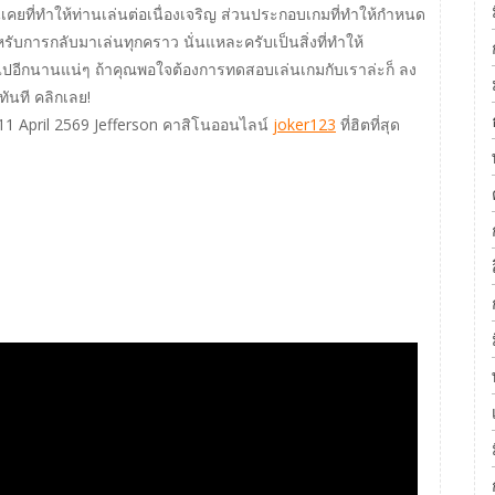
เคยที่ทำให้ท่านเล่นต่อเนื่องเจริญ ส่วนประกอบเกมที่ทำให้กำหนด
รับการกลับมาเล่นทุกคราว นั่นแหละครับเป็นสิ่งที่ทำให้
มไปอีกนานแน่ๆ ถ้าคุณพอใจต้องการทดสอบเล่นเกมกับเราล่ะก็ ลง
ันที คลิกเลย!
 11 April 2569 Jefferson คาสิโนออนไลน์
joker123
ที่ฮิตที่สุด