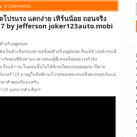
0 Comments
โปรแรง แตกง่าย เทิร์นน้อย ถอนจริง
p 17 by Jefferson joker123auto.mobi
ัวจริงอยู่ตลอด
ังเป็นตัวเลือกของสายสล็อตตัวจริงอยู่ตลอด ถึงแม้ช่วงหลังๆจะมี
าเกิดคุณพินิจตามแวดวงของผู้ที่เล่นสล็อตอย่างจริงจัง
เสมอ ถึงแม้ว่าจะในตอนนั้นไม่ได้มีเกมใหม่ๆปล่อยออกมาก็ตาม
โจ๊กเกอร์123 มาอยู่ในลิสต์เกมโปรดของคนเล่นสล็อตเสมอๆกันแน่
 มาหาคำตอบกันนะครับ
อร์123 ออกจากตัวเลือก?