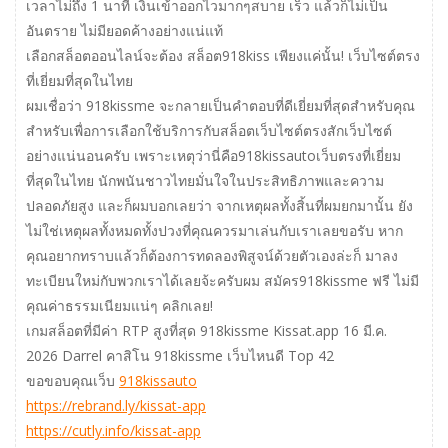
เวลาไม่ถึง 1 นาที เงินเข้าออกไวมากๆสบาย เร็ว แล้วก็ไม่เป็น
อันตราย ไม่มียอดค้างอย่างแน่แท้
เลือกสล็อตออนไลน์จะต้อง สล็อต918kiss เพียงแค่นั้น! เว็บไซต์ตรง
ที่เยี่ยมที่สุดในไทย
ผมเชื่อว่า 918kissme จะกลายเป็นคำตอบที่ดีเยี่ยมที่สุดสำหรับคุณ
สำหรับเพื่อการเลือกใช้บริการกับสล็อตเว็บไซต์ตรงสักเว็บไซต์
อย่างแน่นอนครับ เพราะเหตุว่านี่คือ918kissautoเว็บตรงที่เยี่ยม
ที่สุดในไทย นักพนันชาวไทยมั่นใจในประสิทธิภาพและความ
ปลอดภัยสูง และก็ผมบอกเลยว่า จากเหตุผลทั้งสิ้นที่ผมยกมานั้น ยัง
ไม่ใช่เหตุผลทั้งหมดทั้งปวงที่คุณควรมาเล่นกับเราเลยขอรับ หาก
คุณอยากทราบแล้วก็ต้องการทดลองพิสูจน์ด้วยตัวเองล่ะก็ มาลง
ทะเบียนใหม่กับพวกเราได้เลยจ้ะครับผม สมัคร918kissme ฟรี ไม่มี
คุณค่าธรรมเนียมแน่ๆ คลิกเลย!
เกมสล็อตที่มีค่า RTP สูงที่สุด 918kissme Kissat.app 16 มี.ค.
2026 Darrel คาสิโน 918kissme เว็บไหนดี Top 42
ขอขอบคุณเว็บ
918kissauto
https://rebrand.ly/kissat-app
https://cutly.info/kissat-app