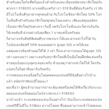
สำหรับคนใดกันที่พร้อมแล้วสำหรับลงทะเบียนสมัครสมาชิกใหม่กับ
พวกเรา 918KISS มาเลยสินะครับ! เรา 918 ยินดีต้อนรับครับ เรายัง
มีโปรโมชั่นดีๆมาฝากทุกคนด้วย กับโปรโมชั่สมาชิกใหม่ 50% โปร
โมชั่นดีๆสำหรับสมาชิกใหม่ทุกคนโดยเฉพาะ เพียงแต่คุณสมัคร
เป็นสมาชิกใหม่กับพวกเราวันนี้ กดรับโปรโมชั่นและก็ฝากเงินกัน
ได้เลยทันที ฝากอย่างน้อยเพียง 1 บาทแค่นั้นครับผม
ก็สามารถรับสิทธิพิเศษดีๆจากพวกเราได้เลย ฝากเท่าไรก็ได้ รับ
โบนัสเครดิตฟรี 50% ของยอดฝาก สูงสุด 500 บาทได้เลย
แต่คุณควรต้องทำยอดให้ได้ 3 เท่า ถึงจะสามารถถอนได้สูงสุด 100
เท่า บอกเลยว่า เหมาะสมกับสมาชิกใหม่ที่เป็นมือใหม่ฝึกหัดเล่นหรือ
สายทุนน้อยแบบสุดๆเลยล่ะครับ ด้วยเหตุว่าฝากเท่าใดก็ได้ ใครกัน
แน่สนใจก็อย่าลืมมารับกันครับ
การทดลองเล่นสล็อตในโหมดทดลองเล่นฟรีมีข้อดีอย่างไรบ้าง
แล้ว สมัคร918kissมีไหมนะ?
ผมเชื่อว่า ผู้คนจำนวนมากน่าจะคุ้นเคยหรือเคยได้ฟังเกี่ยวกับระบบ
ทดลองเล่นสล็อตออนไลน์จากพวกเรา 918KISS
มาบ้างแล้ว ระบบทดลองเล่นเป็นอย่างไร? มันเป็นระบบทดลองเล่น
เกมฟรีที่ไม่มีใน 918kiss ดาวน์โหลด ซึ่งคุณสามารถเข้าไปทดลอง