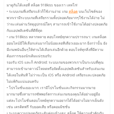
มาดูกันได้เลยที่ สล็อต 918kiss ของเรา เลทโก!
• ระบบเกมที่เสถียรแล้วก็ใช้งานง่าย: เกม
สล็อต
บนเว็บไซต์ของ
พวกเรามีระบบเกมที่เสถียรรวมทั้งปลอดภัยมากๆใช้งานได้ง่าย ไม่
ว่าจะเล่นผ่านวัสดุอุปกรณ์ใดๆ สามารถเข้าใช้งานได้อย่างปลอดภัย
กับแอปพลิเคชันที่ดีที่สุด
• เกม 918kiss หลากหลาย ตอบโจทย์ทุกความปรารถนา: เกมสล็อต
ออนไลน์มีให้เลือกเล่นมากไม่น้อยเลยทีเดียวเยอะมาก ยิ่งกว่านั้น ยัง
มีเกมพนันอื่นๆให้ท่านได้เลือกเล่นอีกด้วย ตอบโจท์ทุกสิ่งที่มีความ
ต้องการของนักเดิมแน่ๆขอรับ
รองรับ iOS และก็ Android: ระบบเกมของพวกเราเป็นระบบที่คุณ
สามารถเข้ามาดาวน์โหลดหรือจัดตั้งแอปพลิเคชันสำหรับเล่นเกม
ได้เลยในทันที ไม่ว่าจะเป็น iOS หรือ Android เสถียรและปลอดภัย
ไม่แพ้กันแน่นอนครับ
• โปรโมชั่นเยอะมาก: เรามีโปรโมชั่นและกิจกรรมมากมาย
มากมายซึ่งสามารถซัพพอร์ตการเล่นเกมของคุณได้อย่างอยู่มือ
แต่ละโปรโมชั่นตอบโจทย์ทุกความอยากได้ได้อย่างไม่ยากเย็นดัง
เช่น เครดิตฟรี รับยอดเสีย หรือคอมมิชชั่น
• ระบบความปลอดภัยระดับค่อนข้างสูง: สล็อต ให้ความสำคัญกับ