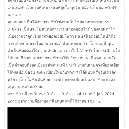
ลงทะเบียนสมัครสมาชิกใหม่กับพวกเรา 918kissauto ได้แล้ววันนี้
เล่นเกมกับเว็บตรงที่เหมาะสมที่สุดได้ทุกวัน สมัครเป็นสมาชิกฟรี!
ลองเลย!
คุณจะมองเห็นได้ว่า การเข้าใช้งานเว็บไซต์ตรงของพวกเรา
918kiss เป็นประโยชน์ต่อการเล่นสล็อตออนไลน์ของคุณเท่าไร
เนื่องจากว่าจุดเริ่มแรกที่ยอดเยี่ยมในการเล่นสล็อตออนไลน์ก็คือ
การเลือกเว็บตรงไม่ผ่านเอเย่นต์ นั่นแหละขอรับ โดยเหตุนี้ คุณ
จำเป็นที่จะต้องให้ความสำคัญและเอาใจใส่สำหรับในการเลือกเว็บ
ให้มาก ซึ่งบอกเลยว่า การเข้ามาใช้บริการกับเรานี่แหละนะครับ
เป็นคำตอบที่ยอดเยี่ยมอย่างแน่แท้ มาเล่นเกมกับเว็บตรงที่ยอดเยี่ยม
ได้ทุกเมื่อเชื่อวัน ลงทะเบียนใหม่กับพวกเราได้แบบฟรีๆรับเครดิต
ฟรีจากโปรโมชั่นทันที อย่ารอช้า ลงทะเบียนเป็นสมาชิกแล้วมา
สนุกสนานกันครับผม!
ทางเข้า สล็อตเว็บตรง 918kiss 918kissauto.one 9 JAN 2024
Zane อยากรวยต้องลอง สล็อตปลดหนี้ได้ง่ายๆ Top 12