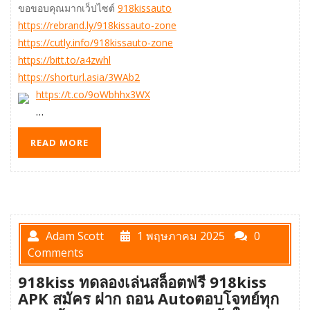
ขอขอบคุณมากเว็ปไซต์
918kissauto
https://rebrand.ly/918kissauto-zone
https://cutly.info/918kissauto-zone
https://bitt.to/a4zwhl
https://shorturl.asia/3WAb2
https://t.co/9oWbhhx3WX
…
READ MORE
Adam Scott
1 พฤษภาคม 2025
0
Comments
918kiss ทดลองเล่นสล็อตฟรี 918kiss
APK สมัคร ฝาก ถอน Autoตอบโจทย์ทุก