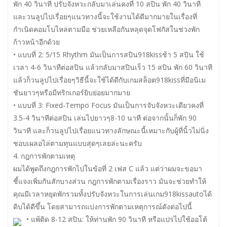
พัก 40 วินาที ปรับจังหวะกลับมาเล่นคงที่ 10 สปิน พัก 40 วินาที
และวนลูปไปเรื่อยๆแนวทางนี้จะใช้งานได้ดีมากมายในเรื่องที่
กำเนิดคอมโบไหลตามมือ ช่วยเหลือกันหลุดจุดโฟกัสในช่วงพัก
ก้าวหน้าอีกด้วย
• แบบที่ 2: 5/15 Rhythm มันเป็นการสปิน918kissช้า 5 สปิน ใช้
เวลา 4-6 วินาทีต่อสปิน แล้วกลับมาสปินเร็ว 15 สปิน พัก 60 วินาที
แล้วก็วนลูปไปเรื่อยๆวิธีนี้จะใช้ได้ดีกับเกมสล็อต918kissที่มีอนิเม
ชันยาวๆหรือมีทริกเกอร์ยิบย่อยมากมาย
• แบบที่ 3: Fixed-Tempo Focus มันเป็นการจับจังหวะเดียวคงที่
3.5-4 วินาทีต่อสปิน เล่นไปยาวๆ8-10 นาที ต่อจากนั้นก็พัก 90
วินาที และก็วนลูปไปเรื่อยแนวทางลักษณะนี้เหมาะกับผู้ที่นิ้วไม่นิ่ง
ชอบเผลอไล่ตามทุนแบบสุดๆเลยล่ะนะครับ
4. กฎการพักตามเหตุ
ผมได้พูดถึงกฎการพักไปในข้อที่ 2 เฟส C แล้ว แต่ว่าผมจะขอมา
ชี้แจงเพิ่มกันสักบางส่วน กฎการพักตามเรื่องราว มันจะช่วยทำให้
คุณมีเวลาหยุดพักรวมทั้งปรับจังหวะในการเล่นเกม918kissautoได้
ดิบได้ดีขึ้น โดยสามารถแบ่งการพักตามเหตุการณ์ดังต่อไปนี้
• แพ้ติด 8-12 สปิน: ให้ท่านพัก 90 วินาที หรือแปรไปใช้ออโต้