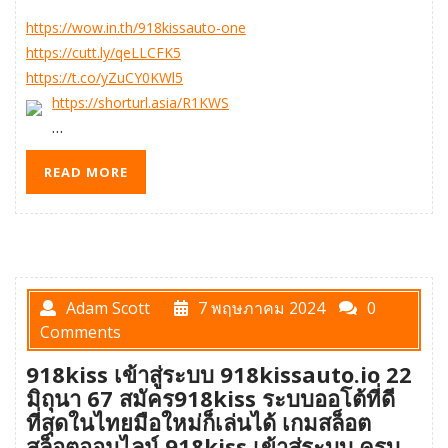
https://wow.in.th/918kissauto-one
https://cutt.ly/qeLLCFK5
https://t.co/yZuCY0KWl5
https://shorturl.asia/R1KWS
…
READ MORE
Adam Scott
7 พฤษภาคม 2024
0
Comments
918kiss เข้าสู่ระบบ 918kissauto.io 22
มิถุนา 67 สมัคร918kiss ระบบออโต้ที่ดี
ที่สุดในไทยมือใหม่ก็เล่นได้ เกมสล็อต
สล็อตออนไลน์ 918kiss เข้าสู่ระบบ ครบ