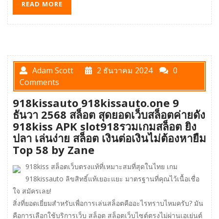
READ MORE
Adam Scott
2 ธันวาคม 2024
0
Comments
918kissauto 918kissauto.one 9
ธันวา 2568 สล็อต สุดยอดเว็บสล็อตค่ายดัง
918kiss APK slot918รวมเกมสล็อต ยิง
ปลา เล่นง่าย สล็อต เงินต่อเงินไม่ต้องหายืม
Top 58 by Zane
918kiss สล็อตเว็บตรงแท้ที่เหมาะสมที่สุดในไทย เกม
918kissauto ลิขสิทธิ์แท้เยอะแยะ มาตรฐานที่คุณไว้เนื้อเชื่อ
ใจ สมัครเลย!
สิ่งที่ยอดเยี่ยมสำหรับเพื่อการเล่นสล็อตคืออะไรทราบไหมครับ? มัน
คือการเลือกใช้บริการเว็บ สล็อต สล็อตเว็บไซต์ตรงไม่ผ่านเอเย่นต์