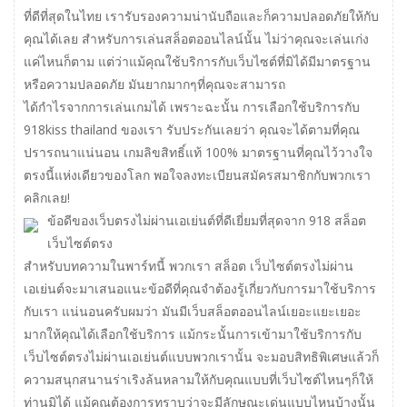
ที่ดีที่สุดในไทย เรารับรองความน่านับถือและก็ความปลอดภัยให้กับ
คุณได้เลย สำหรับการเล่นสล็อตออนไลน์นั้น ไม่ว่าคุณจะเล่นเก่ง
แค่ไหนก็ตาม แต่ว่าแม้คุณใช้บริการกับเว็บไซต์ที่มิได้มีมาตรฐาน
หรือความปลอดภัย มันยากมากๆที่คุณจะสามารถ
ได้กำไรจากการเล่นเกมได้ เพราะฉะนั้น การเลือกใช้บริการกับ
918kiss thailand ของเรา รับประกันเลยว่า คุณจะได้ตามที่คุณ
ปรารถนาแน่นอน เกมลิขสิทธิ์แท้ 100% มาตรฐานที่คุณไว้วางใจ
ตรงนี้แห่งเดียวของโลก พอใจลงทะเบียนสมัครสมาชิกกับพวกเรา
คลิกเลย!
ข้อดีของเว็บตรงไม่ผ่านเอเย่นต์ที่ดีเยี่ยมที่สุดจาก 918 สล็อต
เว็บไซต์ตรง
สำหรับบทความในพาร์ทนี้ พวกเรา สล็อต เว็บไซต์ตรงไม่ผ่าน
เอเย่นต์จะมาเสนอแนะข้อดีที่คุณจำต้องรู้เกี่ยวกับการมาใช้บริการ
กับเรา แน่นอนครับผมว่า มันมีเว็บสล็อตออนไลน์เยอะแยะเยอะ
มากให้คุณได้เลือกใช้บริการ แม้กระนั้นการเข้ามาใช้บริการกับ
เว็บไซต์ตรงไม่ผ่านเอเย่นต์แบบพวกเรานั้น จะมอบสิทธิพิเศษแล้วก็
ความสนุกสนานร่าเริงล้นหลามให้กับคุณแบบที่เว็บไซต์ไหนๆก็ให้
ท่านมิได้ แม้คุณต้องการทราบว่าจะมีลักษณะเด่นแบบไหนบ้างนั้น