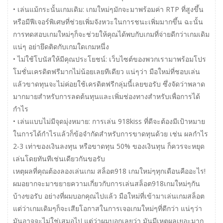
• เล่นแม้กระนั้นเกมเดิม: เกมใหม่ๆมักจะมาพร้อมค่า RTP ที่สูงขึ้น
หรือมีฟีเจอร์พิเศษที่ช่วยเพิ่มจังหวะในการชนะเพิ่มมากขึ้น ฉะนั้น
การทดสอบเกมใหม่ๆก็จะช่วยให้คุณได้พบกับเกมที่จ่ายดีกว่าเกมเดิม
แน่ๆ อย่ายึดติดกับเกมใดเกมหนึ่ง
• ไม่ใช้โบนัสให้มีคุณประโยชน์: เว็บไซต์ของพวกเรามาพร้อมโปร
โมชั่นเครดิตฟรีมากไม่น้อยเลยทีเดียว แน่ๆว่า มือใหม่ที่ชอบเล่น
แล้วขาดทุนจะไม่ค่อยใช้เครดิตฟรีกลุ่มนี้เลยขอรับ ซึ่งจัดว่าพลาด
มากมายสำหรับการลดต้นทุนและเพิ่มช่องทางสำหรับเพื่อการได้
กำไร
• เล่นแบบไม่มีจุดมุ่งหมาย: การเล่น 918kiss ที่ดีจะต้องมีเป้าหมาย
ในการได้กำไรแล้วก็ข้อจำกัดสำหรับการขาดทุนด้วย เช่น ผลกำไร
2-3 เท่าของเงินลงทุน หรือขาดทุน 50% ของเงินทุน ก็ควรจะหยุด
เล่นโดยทันทีเช่นเดียวกันขอรับ
เหตุผลที่คุณต้องลองเล่นเกม สล็อต918 เกมใหม่ๆทุกเดือนคืออะไร!
ผมอยากจะมาขยายความเกี่ยวกับการเล่นสล็อต918เกมใหม่ๆกัน
บ้างขอรับ อย่างที่ผมบอกคุณไปแล้ว มือใหม่ที่เข้ามาเล่นเกมสล็อต
แต่ว่าเกมเดิมๆก็จะเสียโอกาสในการเจอเกมใหม่ๆที่ดีกว่า แน่ๆว่า
มันอาจจะไม่ใช่เสมอไป แต่ว่าผมบอกเลยว่า มันมีเหตุผลเยอะมาก