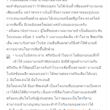
ผมจำต้องบอกเลยว่า 918kissauto ไม่ได้เน้นย้ำเพียงแค่จำนวนเกม
เพียงแค่นั้น แต่ว่าพวกเราเน้นย้ำถึงความหลากหลายของรูปแบบ
การเล่นเกมสล็อตด้วย คุณจะได้เล่นเกมสล็อตที่ถูกใสจ ตรงสไตล์
มากเพิ่มขึ้น มีเกมอัปเดตใหม่อย่างสม่ำเสมอแน่ๆนะครับ
• สล็อตนานัปการแนว: ผู้ใดที่ชอบความมากมายจำเป็นต้องประทับ
ใจแน่นอน สล็อต 3 วงหรือ 5 วงมาแบบจัดเต็ม เข้าใจง่าย ฟีพบร์จัด
เต็ม เหมาะกับสายล่าโบนัส เกมธีมที่แตกต่างก็ยิ่งทำให้ตัวเกมมี
ความน่าสนใจมากเพิ่มขึ้นอีกด้วย
• ระบบโบนัสกระจ่าง: ฟรีสปินเข้าไม่ยาก ไม่ต้องรอรอบลึกก็
เข้าได้ แถมบางเกม918kissauto ยังมีตัวคูณทำงานร่วมกับ
ฟรีสปิน ทำให้คุณมีโอกาสรับกำไรมากเพิ่มขึ้นหลายเท่า บางเกมมี
โบนัสซ้อนมอีก ผมบอกเลยว่า ได้หลายต่อจากสปินเดียวได้แน่ๆ
2. มือใหม่เล่นได้ มือโปรเล่นดี
มือใหม่เล่นได้ มืออาชีพเล่นดี เป็นสโลแกนที่บ่งบอกความเป็นพวก
เราได้ดิบได้ดีมากๆครับ เนื่องจากนี่คือเว็บตรงไม่ผ่านเอเย่นต์ที่
พร้อมจะเติบโตไปกับผู้เล่นทุกคน ไม่ว่าคุณจะเป็นใครก็ตาม
สามารถเข้ามาสนุกสนานและทำกำไรกับเกมของพวกเราได้