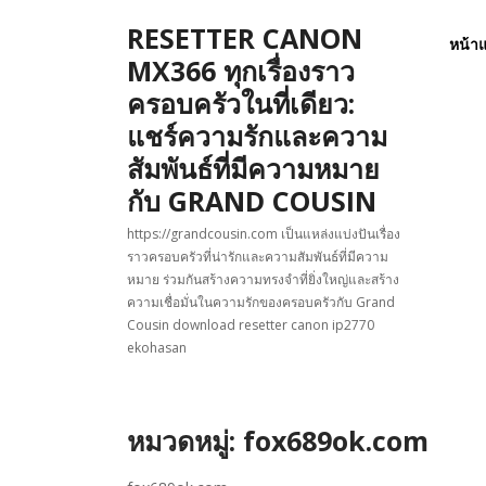
Skip
RESETTER CANON
to
หน้า
content
MX366 ทุกเรื่องราว
ครอบครัวในที่เดียว:
แชร์ความรักและความ
สัมพันธ์ที่มีความหมาย
กับ GRAND COUSIN
https://grandcousin.com เป็นแหล่งแบ่งปันเรื่อง
ราวครอบครัวที่น่ารักและความสัมพันธ์ที่มีความ
หมาย ร่วมกันสร้างความทรงจำที่ยิ่งใหญ่และสร้าง
ความเชื่อมั่นในความรักของครอบครัวกับ Grand
Cousin download resetter canon ip2770
ekohasan
หมวดหมู่:
fox689ok.com