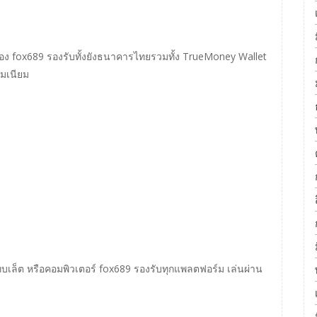
อง fox689 รองรับทั้งยังธนาคารไทยรวมทั้ง TrueMoney Wallet
รมเนียม
แท็บเล็ต หรือคอมพิวเตอร์ fox689 รองรับทุกแพลตฟอร์ม เล่นผ่าน