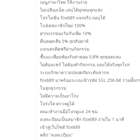
เมนูภาษาไทย ใช้งานง่าย
ไม่เปลืองเน็ต เล่นได้ทุกหนทุกแห่ง
โปรโมชั่น fox689 แจกจริง ถอนได้
โบนัสสมาชิกใหม่ 100%
ฝากแรกของวันรับเพิ่ม 10%
คืนยอดเสีย 5% ทุกสัปดาห์
แจกเครดิตฟรีผ่านกิจกรรม
ชี้แนะเพื่อนพ้องรับค่าคอม 0.8% ทุกยอดแทง
ไม่ต้องแชร์ ไม่ต้องทำกิจกรรม ถอนได้จริงทุกโปร
ระบบรักษาความปลอดภัยระดับสากล
fox689 มาพร้อมระบบเข้ารหัส SSL 256-bit รวมทั้งกา
ในทุกธุรกรรม
ไม่มีความเป็นมาโกง
โปร่งใส ตรวจดูได้
คณะทำงานมือโปรดูแล 24 ชม.
ลงทะเบียนเป็นสมาชิก fox689 ง่ายใน 1 นาที
เข้าสู่เว็บไซต์ fox689
คลิก “ลงทะเบียน”