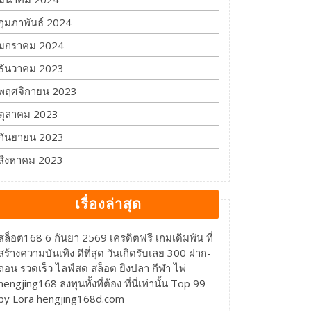
กุมภาพันธ์ 2024
มกราคม 2024
ธันวาคม 2023
พฤศจิกายน 2023
ตุลาคม 2023
กันยายน 2023
สิงหาคม 2023
เรื่องล่าสุด
สล็อต168 6 กันยา 2569 เครดิตฟรี เกมเดิมพัน ที่
สร้างความบันเทิง ดีที่สุด วันเกิดรับเลย 300 ฝาก-
ถอน รวดเร็ว ไลฟ์สด สล็อต ยิงปลา กีฬา ไพ่
hengjing168 ลงทุนทั้งที่ต้อง ที่นี่เท่านั้น Top 99
by Lora hengjing168d.com