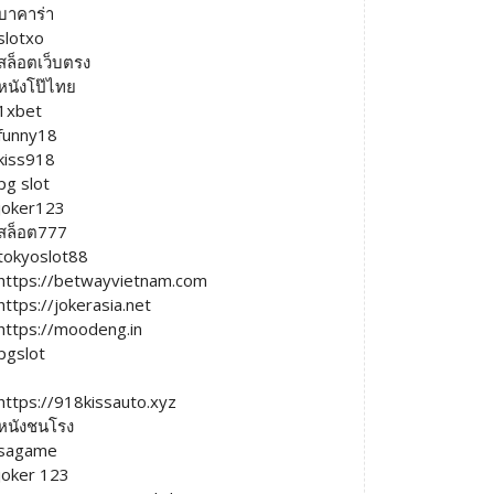
บาคาร่า
slotxo
สล็อตเว็บตรง
หนังโป๊ไทย
1xbet
funny18
kiss918
pg slot
joker123
สล็อต777
tokyoslot88
https://betwayvietnam.com
https://jokerasia.net
https://moodeng.in
pgslot
https://918kissauto.xyz
หนังชนโรง
sagame
joker 123