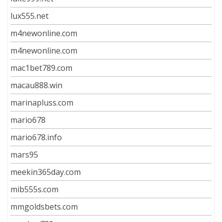
lux555.net
m4newonline.com
m4newonline.com
mac1bet789.com
macau888.win
marinapluss.com
mario678
mario678.info
mars95
meekin365day.com
mib555s.com
mmgoldsbets.com