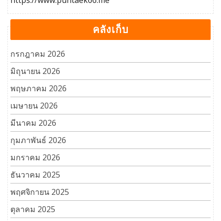
คลังเก็บ
กรกฎาคม 2026
มิถุนายน 2026
พฤษภาคม 2026
เมษายน 2026
มีนาคม 2026
กุมภาพันธ์ 2026
มกราคม 2026
ธันวาคม 2025
พฤศจิกายน 2025
ตุลาคม 2025