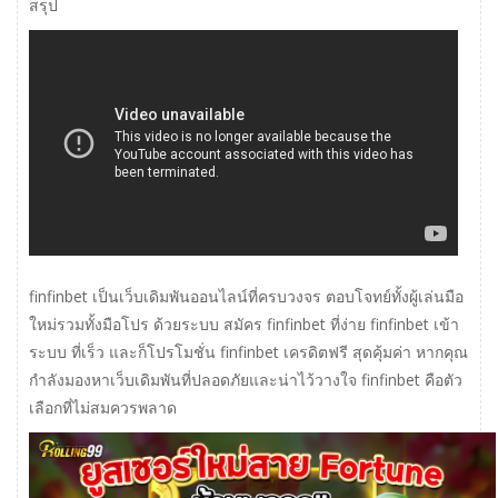
สรุป
finfinbet เป็นเว็บเดิมพันออนไลน์ที่ครบวงจร ตอบโจทย์ทั้งผู้เล่นมือ
ใหม่รวมทั้งมือโปร ด้วยระบบ สมัคร finfinbet ที่ง่าย finfinbet เข้า
ระบบ ที่เร็ว และก็โปรโมชั่น finfinbet เครดิตฟรี สุดคุ้มค่า หากคุณ
กำลังมองหาเว็บเดิมพันที่ปลอดภัยและน่าไว้วางใจ finfinbet คือตัว
เลือกที่ไม่สมควรพลาด