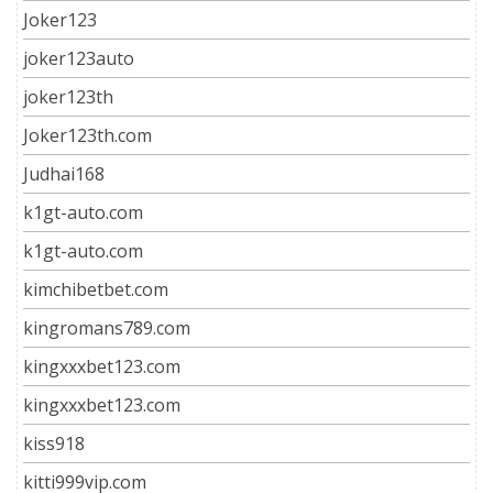
Joker123
joker123auto
joker123th
Joker123th.com
Judhai168
k1gt-auto.com
k1gt-auto.com
kimchibetbet.com
kingromans789.com
kingxxxbet123.com
kingxxxbet123.com
kiss918
kitti999vip.com