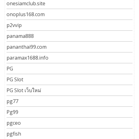
onesiamclub.site
onoplus168.com
p2vvip
panama888
pananthai99.com
paramax1688.info
PG
PG Slot
PG Slot เว็บใหม่
pg77
Pg99
pgceo
pgfish