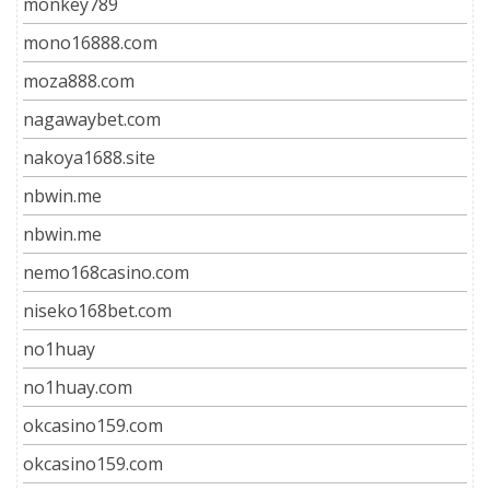
monkey789
mono16888.com
moza888.com
nagawaybet.com
nakoya1688.site
nbwin.me
nbwin.me
nemo168casino.com
niseko168bet.com
no1huay
no1huay.com
okcasino159.com
okcasino159.com