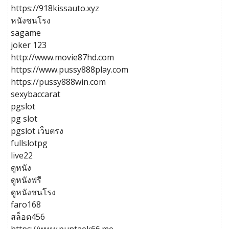
https://918kissauto.xyz
หนังชนโรง
sagame
joker 123
http://www.movie87hd.com
https://www.pussy888play.com
https://pussy888win.com
sexybaccarat
pgslot
pg slot
pgslot เว็บตรง
fullslotpg
live22
ดูหนัง
ดูหนังฟรี
ดูหนังชนโรง
faro168
สล็อต456
https://www.puntaek66.me