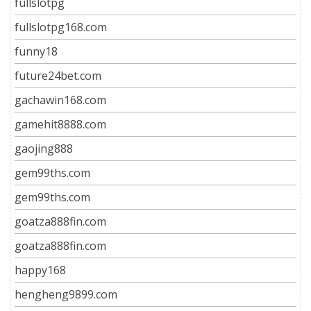
fullslotpg
fullslotpg168.com
funny18
future24bet.com
gachawin168.com
gamehit8888.com
gaojing888
gem99ths.com
gem99ths.com
goatza888fin.com
goatza888fin.com
happy168
hengheng9899.com