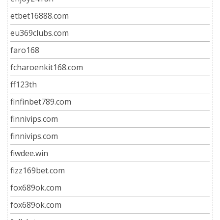
etbet16888.com
eu369clubs.com
faro168
fcharoenkit168.com
ff123th
finfinbet789.com
finnivips.com
finnivips.com
fiwdee.win
fizz169bet.com
fox689ok.com
fox689ok.com