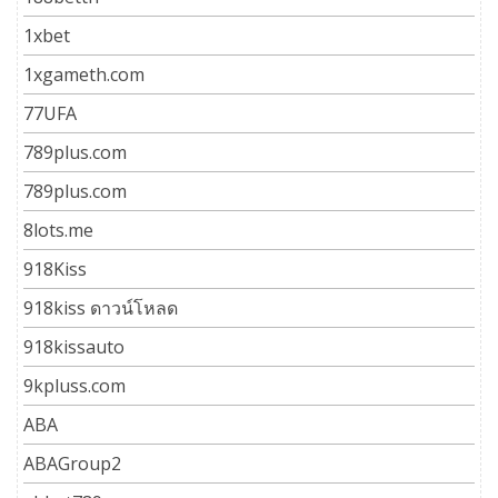
1xbet
1xgameth.com
77UFA
789plus.com
789plus.com
8lots.me
918Kiss
918kiss ดาวน์โหลด
918kissauto
9kpluss.com
ABA
ABAGroup2