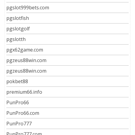
pgslot999bets.com
pgslotfish
pgslotgolf
pgslotth
pgx62game.com
pgzeus88win.com
pgzeus88win.com
pokbet88
premium66.info
PunPro66
PunPro66.com
PunPro777
PunPro777.com