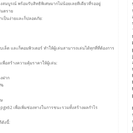
สมบูรณ์ พร้อมรับสิทธิพิเศษมากไม่น้อยเลยทีเดียวที่รออยู่
อันตราย
ำเป็นง่ายและก็ปลอดภัย:
เล็ต และก็คอมพิวเตอร์ ทำให้ผู้เล่นสามารถเล่นได้ทุกที่ที่ต้องการ
พื่อสร้างความคุ้มราคาให้ผู้เล่น:
องฝาก
0%
ศษ
์ pgx62 เพื่อเพิ่มช่องทางในการชนะรวมทั้งสร้างผลกำไร
ังนี้: