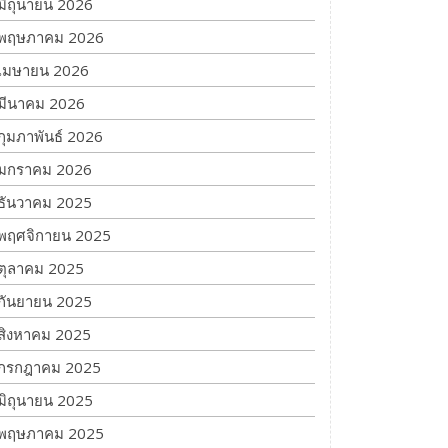
มิถุนายน 2026
พฤษภาคม 2026
เมษายน 2026
มีนาคม 2026
กุมภาพันธ์ 2026
มกราคม 2026
ธันวาคม 2025
พฤศจิกายน 2025
ตุลาคม 2025
กันยายน 2025
สิงหาคม 2025
กรกฎาคม 2025
มิถุนายน 2025
พฤษภาคม 2025