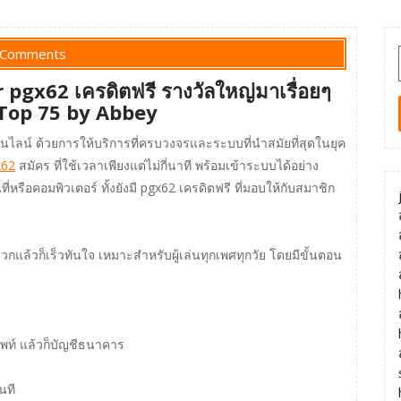
 Comments
pgx62 เครดิตฟรี รางวัลใหญ่มาเรื่อยๆ
ง Top 75 by Abbey
อนไลน์ ด้วยการให้บริการที่ครบวงจรและระบบที่นำสมัยที่สุดในยุค
x62
สมัคร ที่ใช้เวลาเพียงแต่ไม่กี่นาที พร้อมเข้าระบบได้อย่าง
รือคอมพิวเตอร์ ทั้งยังมี pgx62 เครดิตฟรี ที่มอบให้กับสมาชิก
แล้วก็เร็วทันใจ เหมาะสำหรับผู้เล่นทุกเพศทุกวัย โดยมีขั้นตอน
ัพท์ แล้วก็บัญชีธนาคาร
นที