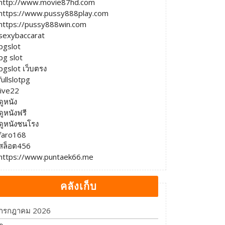
http://www.movie87hd.com
https://www.pussy888play.com
https://pussy888win.com
sexybaccarat
pgslot
pg slot
pgslot เว็บตรง
fullslotpg
live22
ดูหนัง
ดูหนังฟรี
ดูหนังชนโรง
faro168
สล็อต456
https://www.puntaek66.me
คลังเก็บ
กรกฎาคม 2026