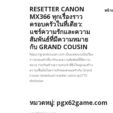
Skip
RESETTER CANON
to
หน้า
content
MX366 ทุกเรื่องราว
ครอบครัวในที่เดียว:
แชร์ความรักและความ
สัมพันธ์ที่มีความหมาย
กับ GRAND COUSIN
https://grandcousin.com เป็นแหล่งแบ่งปันเรื่อง
ราวครอบครัวที่น่ารักและความสัมพันธ์ที่มีความ
หมาย ร่วมกันสร้างความทรงจำที่ยิ่งใหญ่และสร้าง
ความเชื่อมั่นในความรักของครอบครัวกับ Grand
Cousin download resetter canon ip2770
ekohasan
หมวดหมู่:
pgx62game.com