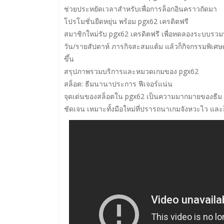
ช่วยประหยัดเวลาสำหรับเพื่อการล็อกอินคราวถัดมา
โปรโมชั่นยืดหยุ่น พร้อม pgx62 เครดิตฟรี
สมาชิกใหม่รับ pgx62 เครดิตฟรี เพื่อทดลองระบบรวมท
วัน/รายสัปดาห์ ภารกิจสะสมแต้ม แล้วก็กิจกรรมพิเ
ขึ้น
สรุปภาพรวมบริการและหมวดเกมของ pgx62
สล็อต: ธีมนานาประการ ฟีเจอร์แน่น
จุดเด่นของสล็อตใน pgx62 เป็นความมากมายของธีม ฟีพบ
ชัดเจน เหมาะทั้งมือใหม่ที่ปรารถนาเกมจังหวะไว และก็ผ