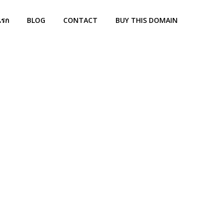
แรก
BLOG
CONTACT
BUY THIS DOMAIN