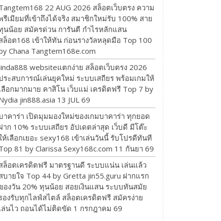
Tangtem168 22 AUG 2026 สล็อตเว็บตรง ความ
พรีเมียมที่เข้าถึงได้จริง สมาชิกใหม่รับ 100% สาย
ทุนน้อย สมัครด่วน การันตี กำไรหลักแสน
สล็อต168 เข้าให้ทัน ก่อนรางวัลหลุดมือ Top 100
by Chana Tangtem168e.com
Jinda888 websiteแตกง่าย สล็อตเว็บตรง 2026
ประสบการณ์เล่นยุคใหม่ ระบบเสถียร พร้อมเกมให้
เลือกมากมาย คาสิโน เว็บแม่ เครดิตฟรี Top 7 by
Nydia jin888.asia 13 JUL 69
บาคาร่า เปิดมุมมองใหม่ของเกมบาคาร่า ทุกยอด
ฝาก 10% ระบบเสถียร อัปเดตล่าสุด เว็บดี มีโต๊ะ
ให้เลือกเยอะ sexy168 เข้าเล่นวันนี้ รับโปรดีทันที
Top 81 by Clarissa Sexy168c.com 11 กันยา 69
สล็อตเครดิตฟรี มาตรฐานดี ระบบแน่น เล่นแล้ว
สบายใจ Top 44 by Gretta jin55.guru ฝากแรก
ของวัน 20% ทุนน้อย สอยเงินแสน ระบบทันสมัย
รองรับทุกไลฟ์สไตล์ สล็อตเครดิตฟรี สมัครง่าย
เล่นไว ถอนได้ไม่ติดขัด 1 กรกฎาคม 69