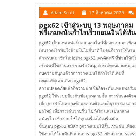
Adam Scott
17 สิงหาคม 2025
pgx62 เข้าสู่ระบบ 13 พฤษภาคม 
ฟรีเกมพนันกำไรเร็วถอนเงินได้ทั
pgx62 เป็นแพลตฟอร์มเกมออนไลน์ที่ออกแบบมาเพื่อควา
เป็นรวดเร็วทันใจด้านในไม่กี่นาที ไปจนถึงการใช้งาน 
สำหรับสมาชิกใหม่อย่าง pgx62 เครดิตฟรี ที่ช่วยให้เริ
อร์เฟซที่ใช้งานง่าย รองรับวัสดุอุปกรณ์ทุกหมวดหมู่ 
กับความสนุกแล้วก็การวางแผนได้กำไรได้เต็มที่
เหตุผลที่ผู้เล่นเลือก pgx62
ความปลอดภัยแล้วก็ความน่าเชื่อถือระดับแพลตฟอร์ม
pgx62 ใช้ระบบป้องกันข้อมูลหลายชั้น การรับรองตัว
เสี่ยงการรั่วไหลของข้อมูลส่วนตัวและก็ธุรกรรม นอ
ยลไทม์ เพื่อการเล่นราบรื่น โปร่งใส และเป็นกลาง
สมัครไว เข้าง่าย ใช้ได้ทุกเครื่องไม้เครื่องมือ
ขั้นตอน pgx62 สมัคร ถูกวางแบบให้สั้น กระชับ เพียงแ
ใช้งานได้โดยทันที ส่วนการ pgx62 เข้าสู่ระบบ รองรับอ