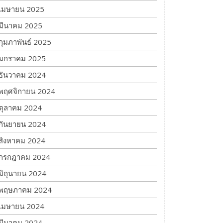
เมษายน 2025
มีนาคม 2025
กุมภาพันธ์ 2025
มกราคม 2025
ธันวาคม 2024
พฤศจิกายน 2024
ตุลาคม 2024
กันยายน 2024
สิงหาคม 2024
กรกฎาคม 2024
มิถุนายน 2024
พฤษภาคม 2024
เมษายน 2024
มีนาคม 2024