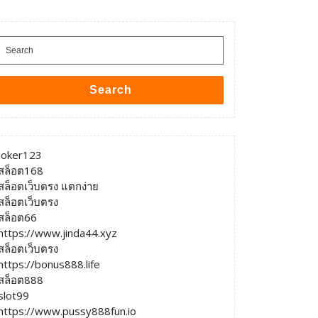
Search
for:
Search
joker123
สล็อต168
สล็อตเว็บตรง แตกง่าย
สล็อตเว็บตรง
สล็อต66
https://www.jinda44.xyz
สล็อตเว็บตรง
https://bonus888.life
สล็อต888
slot99
https://www.pussy888fun.io