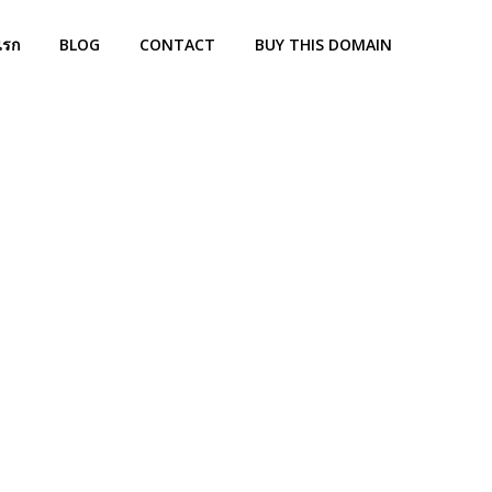
แรก
BLOG
CONTACT
BUY THIS DOMAIN