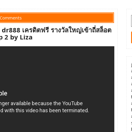
 Comments
r888 เครดิตฟรี รางวัลใหญ่เข้าถี่สล็อต
op 2 by Liza