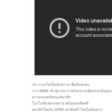
เข้าระบบไม่เป็นอันตราย เชื่อมั่นทุกหน
การ dr888 เข้าสู่ระบบ มาพร้อมระบบคุ้มครองข้อมูลแบ
ความปลอดภัยของสมาชิก
โปรโมชั่นหลากหลาย พร้อมเครดิตฟรี
สมาชิกใหม่รับ dr888 เครดิตฟรี โดยไม่ต้องฝาก