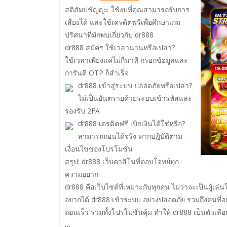
สติสัมปชัญญะ ใช้งบที่คุณสามารถรับการ
เสี่ยงได้ และใช้เครดิตฟรีเพื่อศึกษาเกม
ปริศนาที่มักพบเกี่ยวกับ dr888
dr888 สมัคร ใช้เวลานานหรือเปล่า?
ใช้เวลาเพียงแค่ไม่กี่นาที กรอกข้อมูลและ
การันตี OTP ก็สำเร็จ
dr888 เข้าสู่ระบบ ปลอดภัยหรือเปล่า?
ไม่เป็นอันตรายด้วยระบบเข้ารหัสและ
รองรับ 2FA
dr888 เครดิตฟรี เบิกเงินได้ใช่หรือ?
สามารถถอนได้จริง หากปฏิบัติตาม
เงื่อนไขของโปรโมชั่น
สรุป: dr888 เว็บคาสิโนที่ตอบโจทย์ทุก
ความอยาก
dr888 คือเว็บไซต์ที่เหมาะกับทุกคน ไม่ว่าจะเป็นผู้เล่น
อยากได้ dr888 เข้าระบบ อย่างปลอดภัย รวมถึงคนที่อย
ถอนเร็ว รวมทั้งโปรโมชั่นคุ้ม ทำให้ dr888 เป็นตัวเลื
…