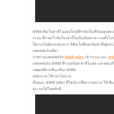
dr888 คือเว็บคาสิโนออนไลน์ที่กำลังเป็นที่นิยมสูงสุด 
ระบบ ที่รวดเร็วทันใจแล้วก็ไม่เป็นอันตราย รวมทั้งโปรโ
ได้แบบไม่ต้องลงทุนมาก นี่คือเว็บที่ตอบปัญหาทั้งผู้เ
แพลตฟอร์มเดียว
ภาพรวมแพลตฟอร์ม
dr888 สมัคร
เข้าระบบ และ
dr8
แพลตฟอร์ม dr888 ที่รวมสล็อต คาสิโนสด และพนันก
เหตุผลที่ควรที่จะเลือก dr888
สมัครง่าย ใช้เวลาไม่นาน
ขั้นตอน dr888 สมัคร ดีไซน์มาเพื่อความสบาย ใช้เพี
สู่ระบบได้โดยทันที