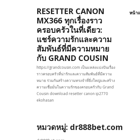
Skip
RESETTER CANON
to
หน้า
content
MX366 ทุกเรื่องราว
ครอบครัวในที่เดียว:
แชร์ความรักและความ
สัมพันธ์ที่มีความหมาย
กับ GRAND COUSIN
https://grandcousin.com เป็นแหล่งแบ่งปันเรื่อง
ราวครอบครัวที่น่ารักและความสัมพันธ์ที่มีความ
หมาย ร่วมกันสร้างความทรงจำที่ยิ่งใหญ่และสร้าง
ความเชื่อมั่นในความรักของครอบครัวกับ Grand
Cousin download resetter canon ip2770
ekohasan
หมวดหมู่:
dr888bet.com