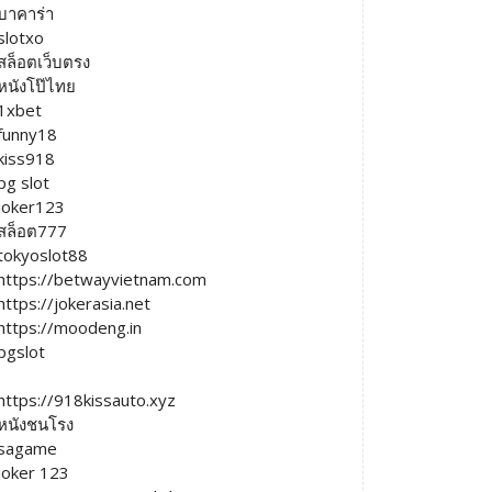
บาคาร่า
slotxo
สล็อตเว็บตรง
หนังโป๊ไทย
1xbet
funny18
kiss918
pg slot
joker123
สล็อต777
tokyoslot88
https://betwayvietnam.com
https://jokerasia.net
https://moodeng.in
pgslot
https://918kissauto.xyz
หนังชนโรง
sagame
joker 123