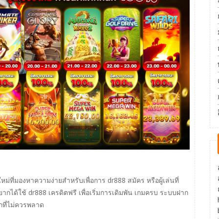
ใหม่ที่มองหาความง่ายสำหรับเพื่อการ dr888 สมัคร หรือผู้เล่นที่
ากได้ใช้ dr888 เครดิตฟรี เพื่อเริ่มการเดิมพัน เกมครบ ระบบฝาก
อกที่ไม่ควรพลาด