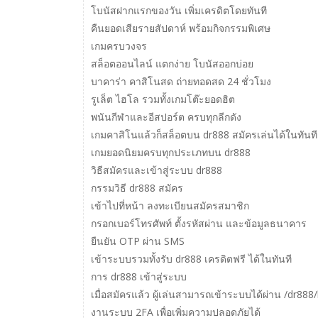
โบนัสฝากแรกของวัน เพิ่มเครดิตโดยทันที
คืนยอดเสียรายสัปดาห์ พร้อมกิจกรรมพิเศษ
เกมครบวงจร
สล็อตออนไลน์ แตกง่าย โบนัสออกบ่อย
บาคาร่า คาสิโนสด ถ่ายทอดสด 24 ชั่วโมง
รูเล็ต ไฮโล รวมทั้งเกมโต๊ะยอดฮิต
พนันกีฬาและอีสปอร์ต ครบทุกลีกดัง
เกมคาสิโนแล้วก็สล็อตบน dr888 สมัครเล่นได้ในทันที
เกมยอดนิยมครบทุกประเภทบน dr888
วิธีสมัครและเข้าสู่ระบบ dr888
กรรมวิธี dr888 สมัคร
เข้าไปที่หน้า ลงทะเบียนสมัครสมาชิก
กรอกเบอร์โทรศัพท์ ตั้งรหัสผ่าน และข้อมูลธนาคาร
ยืนยัน OTP ผ่าน SMS
เข้าระบบรวมทั้งรับ dr888 เครดิตฟรี ได้ในทันที
การ dr888 เข้าสู่ระบบ
เมื่อสมัครแล้ว ผู้เล่นสามารถเข้าระบบได้ผ่าน /dr888
งานระบบ 2FA เพื่อเพิ่มความปลอดภัยได้