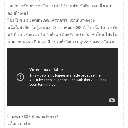
รอนาน พร้อมกับรองรับการเข้าใช้งานผ่านมือถือ แท็บเล็ต และ
คอมพิวเตอร์
โปรโมชั่น bluewin8888 เครดิตฟรี แจกหนักทุกๆวัน
หนึ่งในสิ่งที่ทำให้ผู้เล่นหลงรัก bluewin8888 คือโปรโมชั่น เครดิต
ฟรี ที่แจกจริงแต่ละวัน อีกทั้งเครดิตฟรีสำหรับสมาชิกใหม่ โปรโม
ชั่นฝากหนแรก คืนยอดเสีย รวมทั้งกิจกรรมลุ้นรับของรางวัลมาก
bluewin8888 มีเกมอะไรบ้าง?
สล็อตแตกง่าย