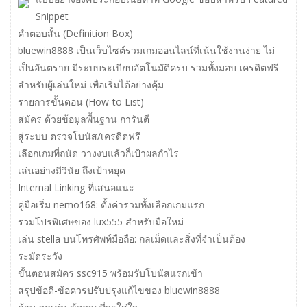
Snippet
คำตอบสั้น (Definition Box)
bluewin8888 เป็นเว็บไซต์รวมเกมออนไลน์ที่เน้นใช้งานง่าย ไม่
เป็นอันตราย มีระบบระเบียบอัตโนมัติครบ รวมทั้งมอบ เครดิตฟรี
สำหรับผู้เล่นใหม่ เพื่อเริ่มได้อย่างคุ้ม
รายการขั้นตอน (How-to List)
สมัคร ด้วยข้อมูลพื้นฐาน การันตี
สู่ระบบ ตรวจโบนัส/เครดิตฟรี
เลือกเกมที่ถนัด วางงบแล้วก็เป้าผลกำไร
เล่นอย่างมีวินัย ถึงเป้าหยุด
Internal Linking ที่เสนอแนะ
คู่มือเริ่ม nemo168: ตั้งค่ารวมทั้งเลือกเกมแรก
รวมโปรพิเศษของ lux555 สำหรับมือใหม่
เล่น stella บนโทรศัพท์มือถือ: กลเม็ดและสิ่งที่จำเป็นต้อง
ระมัดระวัง
ขั้นตอนสมัคร ssc915 พร้อมรับโบนัสแรกเข้า
สรุปข้อดี-ข้อควรปรับปรุงแก้ไขของ bluewin8888