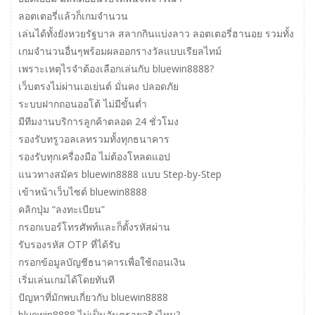
ลอตเตอรี่แล้วก็เกมจำนวน
เล่นได้ทั้งยังหวยรัฐบาล สลากกินแบ่งลาว ลอตเตอรี่ฮานอย รวมทั้ง
เกมจำนวนอื่นๆพร้อมผลออกรางวัลแบบเรียลไทม์
เพราะเหตุไรจำต้องเลือกเล่นกับ bluewin8888?
เว็บตรงไม่ผ่านเอเย่นต์ มั่นคง ปลอดภัย
ระบบฝากถอนออโต้ ไม่มีขั้นต่ำ
มีทีมงานบริการลูกค้าตลอด 24 ชั่วโมง
รองรับทรูวอลเลทรวมทั้งทุกธนาคาร
รองรับทุกเครื่องมือ ไม่ต้องโหลดแอป
แนวทางสมัคร bluewin8888 แบบ Step-by-Step
เข้าหน้าเว็บไซต์ bluewin8888
คลิกปุ่ม “ลงทะเบียน”
กรอกเบอร์โทรศัพท์และก็ตั้งรหัสผ่าน
รับรองรหัส OTP ที่ได้รับ
กรอกข้อมูลบัญชีธนาคารเพื่อใช้ถอนเงิน
เริ่มเล่นเกมได้โดยทันที
ปัญหาที่มักพบเกี่ยวกับ bluewin8888
bluewin8888 ไม่เป็นอันตรายจริงไหม?