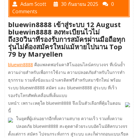
Adam Scott
30 กันยายน 2025
0
Comments
bluewin8888 เข้าสู่ระบบ 12 August
bluewin8888 ลงทะเบียนไวไม่
ถึง30วินาทีรองรับการสมัครผ่านมือถือทุก
รุ่นไม่ต้องสมัครใหม่แม้หายไปนาน Top
79 by Maryellen
bluewin8888
คือแพลตฟอร์มคาสิโนออนไลน์ครบวงจร ที่เน้นย้ำ
ความง่ายสำหรับเพื่อการใช้งาน ความปลอดภัยสำหรับในการทำ
ธุรกรรม รวมทั้งข้อแนะนำเครดิตฟรีสำหรับสมาชิกใหม่ พร้อม
ระบบ bluewin8888 สมัคร และ bluewin8888 สู่ระบบ ที่เร็ว
รองรับโทรศัพท์เคลื่อนที่เต็มแบบ
บทนำ: เพราะเหตุใด bluewin8888 จึงเป็นตัวเลือกที่คุ้มในตอน
นี้
ในยุคที่ผู้เล่นอยากอีกทั้งความสบาย ความเร็ว รวมทั้งความ
ปลอดภัย bluewin8888 สะดุดตาด้วยระบบอัตโนมัติครบวงจร
ตั้งแต่การ สมัคร ไปจนกระทั่งการ สู่ระบบ และก็ฝากถอนแบบเรียล