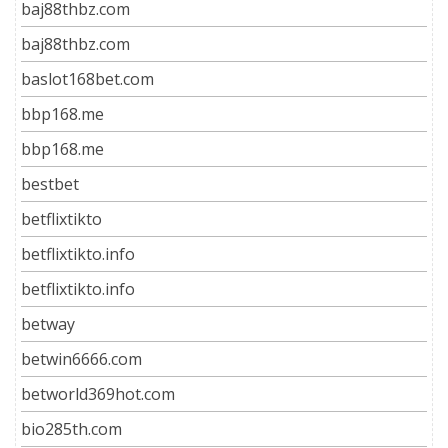
baj88thbz.com
baj88thbz.com
baslot168bet.com
bbp168.me
bbp168.me
bestbet
betflixtikto
betflixtikto.info
betflixtikto.info
betway
betwin6666.com
betworld369hot.com
bio285th.com