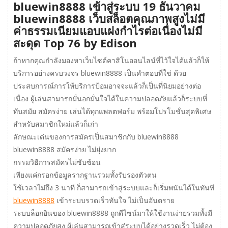
bluewin8888 เข้าสู่ระบบ 19 ธันวาคม
bluewin8888 เว็บสล็อตคุณภาพสูงไม่มี
ค่าธรรมเนียมแอบแฝงกำไรต่อเนื่องไม่มี
สะดุด Top 76 by Edison
ถ้าหากคุณกำลังมองหาเว็บไซต์คาสิโนออนไลน์ที่ไว้ใจได้แล้วก็ให้
บริการอย่างครบวงจร bluewin8888 เป็นคำตอบที่ใช่ ด้วย
ประสบการณ์การให้บริการป้อมอาจจะแล้วก็เป็นที่นิยมอย่างต่อ
เนื่อง ผู้เล่นสามารถมั่นอกมั่นใจได้ในความปลอดภัยแล้วก็ระบบที่
ทันสมัย สมัครง่าย เล่นได้ทุกแพลตฟอร์ม พร้อมโปรโมชั่นสุดพิเศษ
สำหรับสมาชิกใหม่แล้วก็เก่า
ลักษณะเด่นของการสมัครเป็นสมาชิกกับ bluewin8888
bluewin8888 สมัครง่าย ไม่ยุ่งยาก
กรรมวิธีการสมัครไม่ซับซ้อน
เพียงแค่กรอกข้อมูลรากฐานรวมทั้งรับรองตัวตน
ใช้เวลาไม่ถึง 3 นาที ก็สามารถเข้าสู่ระบบและก็เริ่มพนันได้ในทันที
bluewin8888
เข้าระบบรวดเร็วทันใจ ไม่เป็นอันตราย
ระบบล็อกอินของ bluewin8888 ถูกดีไซน์มาให้ใช้งานง่ายรวมทั้งมี
ความปลอดภัยสูง ผู้เล่นสามารถเข้าสู่ระบบได้อย่างรวดเร็ว ไม่ต้อง