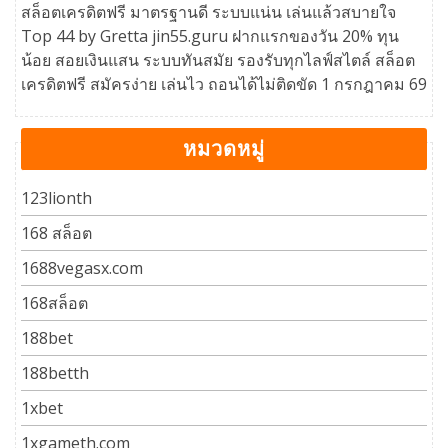
สล็อตเครดิตฟรี มาตรฐานดี ระบบแน่น เล่นแล้วสบายใจ
Top 44 by Gretta jin55.guru ฝากแรกของวัน 20% ทุน
น้อย สอยเงินแสน ระบบทันสมัย รองรับทุกไลฟ์สไตล์ สล็อต
เครดิตฟรี สมัครง่าย เล่นไว ถอนได้ไม่ติดขัด 1 กรกฎาคม 69
หมวดหมู่
123lionth
168 สล็อต
1688vegasx.com
168สล็อต
188bet
188betth
1xbet
1xgameth.com