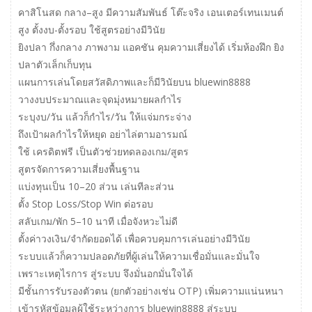
คาสิโนสด กลาง–สูง มีความสัมพันธ์ โต๊ะจริง เอนเตอร์เทนเมนต์
สูง ตั้งงบ-ตั้งรอบ ใช้สูตรอย่างมีวินัย
ยิงปลา กึ่งกลาง ภาพงาม แอคชัน คุมความเสี่ยงได้ เริ่มห้องฝึก ยิง
ปลาตัวเล็กเก็บทุน
แผนการเล่นโดยสวัสดิภาพและก็มีวินัยบน bluewin8888
วางงบประมาณและจุดมุ่งหมายผลกำไร
ระบุงบ/วัน แล้วก็กำไร/วัน ให้แจ่มกระจ่าง
ถึงเป้าผลกำไรให้หยุด อย่าไล่ตามอารมณ์
ใช้ เครดิตฟรี เป็นตัวช่วยทดลองเกม/สูตร
สูตรจัดการความเสี่ยงพื้นฐาน
แบ่งทุนเป็น 10–20 ส่วน เล่นทีละส่วน
ตั้ง Stop Loss/Stop Win ต่อรอบ
สลับเกม/พัก 5–10 นาที เมื่อจังหวะไม่ดี
ตั้งค่าวงเงิน/จำกัดยอดได้ เพื่อควบคุมการเล่นอย่างมีวินัย
ระบบแล้วก็ความปลอดภัยที่ผู้เล่นให้ความเชื่อมั่นและมั่นใจ
เพราะเหตุไรการ สู่ระบบ จึงมั่นอกมั่นใจได้
มีชั้นการรับรองตัวตน (ยกตัวอย่างเช่น OTP) เพิ่มความแน่นหนา
เข้ารหัสข้อมูลผู้ใช้ระหว่างการ bluewin8888 สู่ระบบ