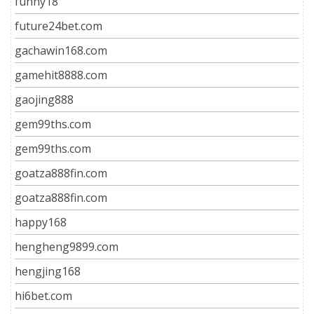
funny18
future24bet.com
gachawin168.com
gamehit8888.com
gaojing888
gem99ths.com
gem99ths.com
goatza888fin.com
goatza888fin.com
happy168
hengheng9899.com
hengjing168
hi6bet.com