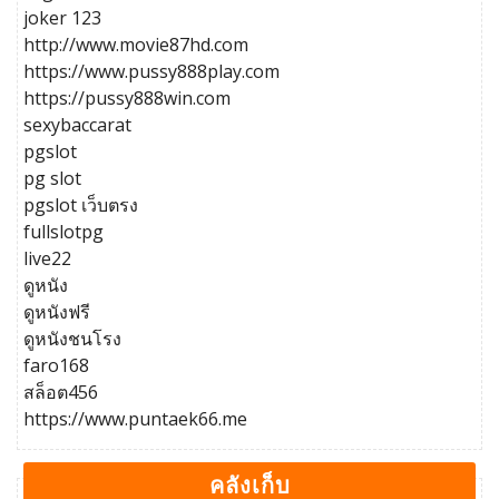
joker 123
http://www.movie87hd.com
https://www.pussy888play.com
https://pussy888win.com
sexybaccarat
pgslot
pg slot
pgslot เว็บตรง
fullslotpg
live22
ดูหนัง
ดูหนังฟรี
ดูหนังชนโรง
faro168
สล็อต456
https://www.puntaek66.me
คลังเก็บ