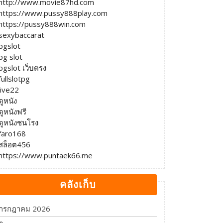
http://www.movie87hd.com
https://www.pussy888play.com
https://pussy888win.com
sexybaccarat
pgslot
pg slot
pgslot เว็บตรง
fullslotpg
live22
ดูหนัง
ดูหนังฟรี
ดูหนังชนโรง
faro168
สล็อต456
https://www.puntaek66.me
คลังเก็บ
กรกฎาคม 2026