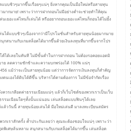
บบชิวๆมากขึ้นเรื่อยๆแน่ๆ ยิ่งหากคุณเป็นมือใหม่หรือสายทุน
ิวมากมาย! เพราะว่าการฝากถอนไม่มีอย่างต่ำจะช่วยทำให้คุณ
กเล่นเยอะแค่ไหนก็เล่นได้ หรืออยากถอนเยอะแค่ไหนก็ถอนได้ไม่ยั้ง
็เล่นได้แบบชิวๆเนื่องจากว่ามีโปรโมชั่นสำหรับสายทุนน้อยมากมาย
นุกสนานกับเกมสล็อตได้มากขึ้นด้วยเงินลงทุนที่มากขึ้นจากโปร
ต้ได้เลยในทันที ไม่มีขั้นต่ำในการฝากถอน ไม่ต้องรอคอยแอดมิ
บาย ลดความชักช้าและความบกพร่องได้ 100% แน่ๆ
6 แม้ว่าจะเป็นสายทุนน้อย แต่ว่าการจัดการเงินลงทุนก็สำคัญ
นเองได้ดิบได้ดีขึ้น บริหารได้ตามต้องการ ไม่มีข้อจำกัดเรื่อง
จึงควรเกลียดค่าธรรมเนียมแน่ๆ แล้วก็เว็บไซต์ของพวกเราเป็นเว็บ
ค่าธรรมเนียมใดๆทั้งนั้นแน่นอน เล่นสล็อตแบบฟินๆได้เลย
้แล้ววันนี้ สายทุนน้อยเล่นได้ มือใหม่เล่นดี มาลงทะเบียนสมัคร
วกเราสักครั้ง ค้ำประกันเลยว่า คุณจะต้องชอบใจแน่ๆ เพราะว่า
่นสุดพิเศษล้นหลาม สนุกสนานกับเกมสล็อตได้มากขึ้น เล่นสล็อต