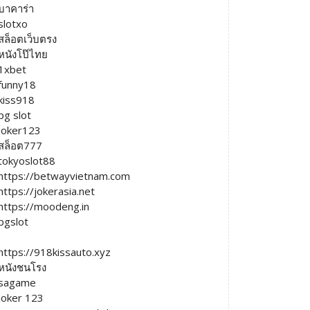
บาคาร่า
slotxo
สล็อตเว็บตรง
หนังโป๊ไทย
1xbet
funny18
kiss918
pg slot
joker123
สล็อต777
tokyoslot88
https://betwayvietnam.com
https://jokerasia.net
https://moodeng.in
pgslot
https://918kissauto.xyz
หนังชนโรง
sagame
joker 123