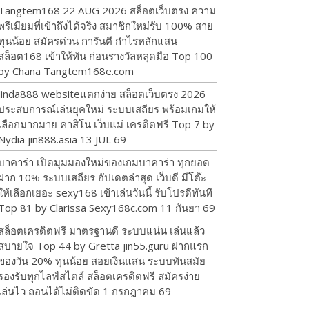
Tangtem168 22 AUG 2026 สล็อตเว็บตรง ความ
พรีเมียมที่เข้าถึงได้จริง สมาชิกใหม่รับ 100% สาย
ทุนน้อย สมัครด่วน การันตี กำไรหลักแสน
สล็อต168 เข้าให้ทัน ก่อนรางวัลหลุดมือ Top 100
by Chana Tangtem168e.com
Jinda888 websiteแตกง่าย สล็อตเว็บตรง 2026
ประสบการณ์เล่นยุคใหม่ ระบบเสถียร พร้อมเกมให้
เลือกมากมาย คาสิโน เว็บแม่ เครดิตฟรี Top 7 by
Nydia jin888.asia 13 JUL 69
บาคาร่า เปิดมุมมองใหม่ของเกมบาคาร่า ทุกยอด
ฝาก 10% ระบบเสถียร อัปเดตล่าสุด เว็บดี มีโต๊ะ
ให้เลือกเยอะ sexy168 เข้าเล่นวันนี้ รับโปรดีทันที
Top 81 by Clarissa Sexy168c.com 11 กันยา 69
สล็อตเครดิตฟรี มาตรฐานดี ระบบแน่น เล่นแล้ว
สบายใจ Top 44 by Gretta jin55.guru ฝากแรก
ของวัน 20% ทุนน้อย สอยเงินแสน ระบบทันสมัย
รองรับทุกไลฟ์สไตล์ สล็อตเครดิตฟรี สมัครง่าย
เล่นไว ถอนได้ไม่ติดขัด 1 กรกฎาคม 69