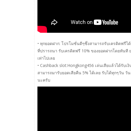
• ทุกยอดฝาก: โปรโมชั่นดีๆซึ่งสามารถรับเครดิตฟรี
ที่ปรารถนา รับเครดิตฟรี 10% ของยอดฝากโดยทันที ย
เท่าไปเลย
• Cashback slot:Hongkong456 เล่นเสียแล้วได้รับเงินค
สามารถมารับยอดเสียคืน 5% ได้เลย รับได้ทุกๆวัน วันละ 
นะครับ