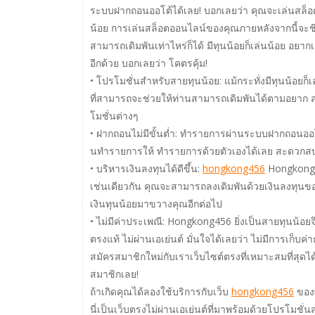
ระบบฝากถอนออโต้ได้เลย! บอกเลยว่า คุณจะเล่นสล็อตแ
น้อย การเล่นสล็อตออนไลน์ของคุณภายหลังจากนี้จะช
สามารถเดิมพันเท่าไหร่ก็ได้ มีทุนน้อยก็เล่นน้อย อยา
อีกด้วย บอกเลยว่า โคตรคุ้ม!
• โปรโมชั่นสำหรับสายทุนน้อย: แม้กระทั่งมีทุนน้อยก
ที่สามารถจะช่วยให้ท่านสามารถเดิมพันได้ตามอยาก ส
โมชั่นต่างๆ
• ฝากถอนไม่มีขั้นต่ำ: ทำรายการผ่านระบบฝากถอนออโ
นทำรายการให้ ทำรายการด้วยตัวเองได้เลย สะดวกส
• บริหารเงินลงทุนได้ดีขึ้น:
hongkong456
Hongkong45
เช่นเดียวกัน คุณจะสามารถลงเดิมพันด้วยเงินลงทุนของต
เงินทุนน้อยมาขวางคุณอีกต่อไป
• ไม่มีค่าประเพณี: Hongkong456 ยิ่งเป็นสายทุนน้อย
ตรงแท้ ไม่ผ่านเอเย่นต์ มั่นใจได้เลยว่า ไม่มีการเก็บ
สมัครสมาชิกใหม่กับเราเว็บไซต์ตรงที่เหมาะสมที่สุดได
สมาชิกเลย!
ถ้าเกิดคุณได้ลองใช้บริการกับเว็บ
hongkong456
ของพ
นี่เป็นเว็บตรงไม่ผ่านเอเย่นต์ที่มาพร้อมด้วยโปรโมชั