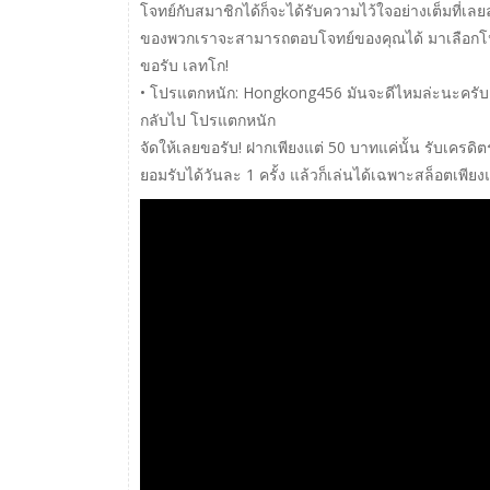
โจทย์กับสมาชิกได้ก็จะได้รับความไว้ใจอย่างเต็มที่เลย
ของพวกเราจะสามารถตอบโจทย์ของคุณได้ มาเลือกโปรโมช
ขอรับ เลทโก!
• โปรแตกหนัก: Hongkong456 มันจะดีไหมล่ะนะครับ ถ้า
กลับไป โปรแตกหนัก
จัดให้เลยขอรับ! ฝากเพียงแต่ 50 บาทแค่นั้น รับเครด
ยอมรับได้วันละ 1 ครั้ง แล้วก็เล่นได้เฉพาะสล็อตเพีย