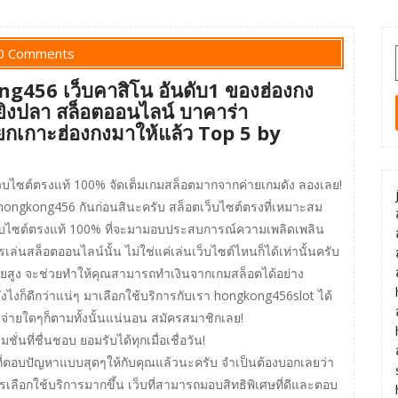
0 Comments
456 เว็บคาสิโน อันดับ1 ของฮ่องกง
ยยิงปลา สล็อตออนไลน์ บาคาร่า
เกาะฮ่องกงมาให้แล้ว Top 5 by
็บไซต์ตรงแท้ 100% จัดเต็มเกมสล็อตมากจากค่ายเกมดัง ลองเลย!
hongkong456 กันก่อนสินะครับ สล็อตเว็บไซต์ตรงที่เหมาะสม
ง เว็บไซต์ตรงแท้ 100% ที่จะมามอบประสบการณ์ความเพลิดเพลิน
่นสล็อตออนไลน์นั้น ไม่ใช่แค่เล่นเว็บไซต์ไหนก็ได้เท่านั้นครับ
ัยสูง จะช่วยทำให้คุณสามารถทำเงินจากเกมสล็อตได้อย่าง
ังไงก็ดีกว่าแน่ๆ มาเลือกใช้บริการกับเรา hongkong456slot ได้
ช้จ่ายใดๆก็ตามทั้งนั้นแน่นอน สมัครสมาชิกเลย!
นที่ชื่นชอบ ยอมรับได้ทุกเมื่อเชื่อวัน!
่ตอบปัญหาแบบสุดๆให้กับคุณแล้วนะครับ จำเป็นต้องบอกเลยว่า
เลือกใช้บริการมากขึ้น เว็บที่สามารถมอบสิทธิพิเศษที่ดีและตอบ