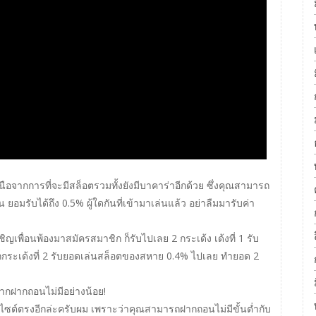
จากการที่จะมีสล็อตรวมทั้งยังมีบาคาร่าอีกด้วย ซึ่งคุณสามารถ
ยอมรับได้ถึง 0.5% ผู้ใดกันที่เข้ามาเล่นแล้ว อย่าลืมมารับค่า
ชิญเพื่อนพ้องมาสมัครสมาชิก ก็รับไปเลย 2 กระเด้ง เด้งที่ 1 รับ
วก็กระเด้งที่ 2 รับยอดเล่นสล็อตของสหาย 0.4% ไปเลย ทำยอด 2
ากฝากถอนไม่มีอย่างน้อย!
ไซต์ตรงอีกล่ะครับผม เพราะว่าคุณสามารถฝากถอนไม่มีขั้นต่ำกับ