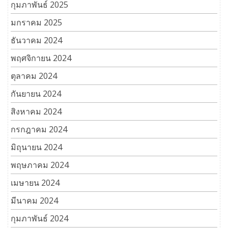
กุมภาพันธ์ 2025
มกราคม 2025
ธันวาคม 2024
พฤศจิกายน 2024
ตุลาคม 2024
กันยายน 2024
สิงหาคม 2024
กรกฎาคม 2024
มิถุนายน 2024
พฤษภาคม 2024
เมษายน 2024
มีนาคม 2024
กุมภาพันธ์ 2024