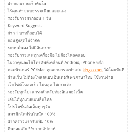
ฝากถอนรวดเร็วทันใจ
ไร้คุณค่าขนบธรรมเนียมแอบแฝง
รองรับการฝากถอน 1 วัน
Keyword Suggest:
ฝาก 1 บาทก็ถอนได้
ถอนสูงสุดไม่จำกัด
ระบบมั่นคง ไม่มีอันตราย
รองรับการเล่นทุกเครื่องมือ ไม่ต้องโหลดแอป
ไม่ว่าคุณจะใช้โทรศัพท์เคลื่อนที่ Android, iPhone หรือ
คอมพิวเตอร์ PC/Mac คุณสามารถเข้าเล่น
kingxxxbet
ได้โดยทันที
ผ่านเว็บ ไม่ต้องโหลดแอป อินเทอร์เฟซภาษาไทย ใช้งานง่าย
เว็บไซต์โหลดเร็ว ไม่หลุด ไม่กระเด้ง
รองรับทุกโปรแกรมสำหรับท่องอินเตอร์เน็ต
เล่นได้ทุกเกมแบบลื่นไหล
โปรโมชั่นจัดเต็มทุกๆวัน
สมาชิกใหม่รับโบนัส 100%
ฝากคราวแรกรับเพิ่ม 10%
คืนยอดเสีย 5% รายสัปดาห์