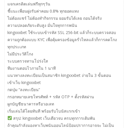
แจกเครดิตเล่นฟรีทุกๆวัน
ชี้แนะเพื่อนฝูงรับค่าคอม 0.8% ทุกยอดแทง
ไม่ต้องแชร์ ไม่ต้องทำกิจกรรม ยอมรับได้เลย ถอนได้จริง
ความปลอดภัยระดับสูง มั่นใจทุกการพนัน
kingxxxbet ใช้ระบบเข้ารหัส SSL 256-bit แล้วก็ระบบตรวจสอบ
ความถูกต้องแบบ KYC เพื่อคุ้มครองข้อมูลรั่วไหลแล้วก็การคดโกง
ทุกประเภท
ไม่มีประวัติโกง
ระบบตรวจทานโปร่งใส
ทีมงานตอบไวภายใน 1 นาที
แนวทางลงทะเบียนเป็นสมาชิก kingxxxbet ง่ายใน 3 ขั้นตอน
เข้าเว็บ kingxxxbet
กดปุ่ม “ลงทะเบียน”
กรอกหมายเลขโทรศัพท์ + รหัส OTP + ตั้งรหัสผ่าน
ผูกบัญชีธนาคารหรือวอเลท
เริ่มเล่นได้โดยทันที พร้อมรับโบนัสแรกเข้า
สรุป: kingxxxbet เว็บเดียวจบ ครบทุกการเดิมพัน
ถ้าคุณกำลังมองหาเว็บพนันออนไลน์ป้อมปราการอาจจะ ไม่เป็น