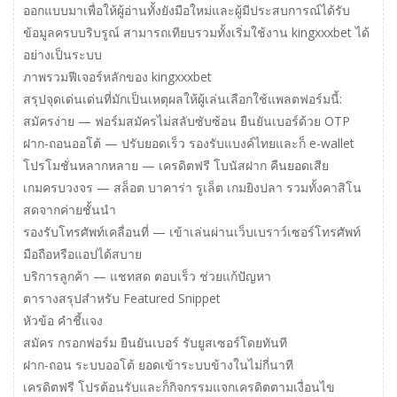
ออกแบบมาเพื่อให้ผู้อ่านทั้งยังมือใหม่และผู้มีประสบการณ์ได้รับ
ข้อมูลครบบริบรูณ์ สามารถเทียบรวมทั้งเริ่มใช้งาน kingxxxbet ได้
อย่างเป็นระบบ
ภาพรวมฟีเจอร์หลักของ kingxxxbet
สรุปจุดเด่นเด่นที่มักเป็นเหตุผลให้ผู้เล่นเลือกใช้แพลตฟอร์มนี้:
สมัครง่าย — ฟอร์มสมัครไม่สลับซับซ้อน ยืนยันเบอร์ด้วย OTP
ฝาก-ถอนออโต้ — ปรับยอดเร็ว รองรับแบงค์ไทยและก็ e-wallet
โปรโมชั่นหลากหลาย — เครดิตฟรี โบนัสฝาก คืนยอดเสีย
เกมครบวงจร — สล็อต บาคาร่า รูเล็ต เกมยิงปลา รวมทั้งคาสิโน
สดจากค่ายชั้นนำ
รองรับโทรศัพท์เคลื่อนที่ — เข้าเล่นผ่านเว็บเบราว์เซอร์โทรศัพท์
มือถือหรือแอปได้สบาย
บริการลูกค้า — แชทสด ตอบเร็ว ช่วยแก้ปัญหา
ตารางสรุปสำหรับ Featured Snippet
หัวข้อ คำชี้แจง
สมัคร กรอกฟอร์ม ยืนยันเบอร์ รับยูสเซอร์โดยทันที
ฝาก-ถอน ระบบออโต้ ยอดเข้าระบบข้างในไม่กี่นาที
เครดิตฟรี โปรต้อนรับและก็กิจกรรมแจกเครดิตตามเงื่อนไข