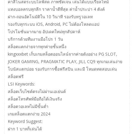
คาสิโนสดระบบไลฟ์สด ภาพชัดเจน เล่นได้แบบเรียลไทม์
แทงบอลครบทุกลีก ราคาน้ำดีที่สุด ค่าน้ำประปา 4 ตังค์
ฝาก-ถอนอัตโนมัติใน 10 วินาที รองรับทรูวอเลท
รองรับทุกระบบ iOS, Android, PC ไม่ต้องโหลดแอป
โปรโมชั่นมากมาย อัปเดตใหม่ทุกสัปดาห์
บริการด้วยทีมงานมือโปร 1 วัน
สล็อตแตกง่ายจากทุกค่ายชั้นหนึ่ง
kingxxxbet เก็บเกมสล็อตออนไลน์จากค่ายดังอย่าง PG SLOT,
JOKER GAMING, PRAGMATIC PLAY, JILI, CQ9 ทุกเกมเล่นง่าย
โบนัสแตกบ่อย รองรับการซื้อฟรีสปิน และมี โหมดทดสอบเล่น
สล็อตฟรี
LSI Keywords:
สล็อตเว็บไซต์ตรงไม่ผ่านเอเย่นต์
สล็อตโทรศัพท์มือถือได้เงินจริง
สล็อตวอเลทไม่มีขั้นต่ำ
เกมสล็อตแตกง่าย 2024
Keyword Suggest:
ฝาก 1 บาทก็เล่นได้