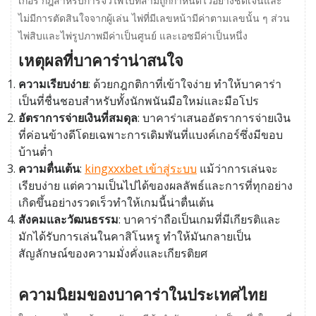
เกอร์ กฎสำหรับการจั่วไพ่ใบที่สามถูกกำหนดไว้อย่างชัดเจนและ
ไม่มีการตัดสินใจจากผู้เล่น ไพ่ที่มีเลขหน้ามีค่าตามเลขนั้น ๆ ส่วน
ไพ่สิบและไพ่รูปภาพมีค่าเป็นศูนย์ และเอซมีค่าเป็นหนึ่ง
เหตุผลที่บาคาร่าน่าสนใจ
ความเรียบง่าย
: ด้วยกฎกติกาที่เข้าใจง่าย ทำให้บาคาร่า
เป็นที่ชื่นชอบสำหรับทั้งนักพนันมือใหม่และมือโปร
อัตราการจ่ายเงินที่สมดุล
: บาคาร่าเสนออัตราการจ่ายเงิน
ที่ค่อนข้างดีโดยเฉพาะการเดิมพันที่แบงค์เกอร์ซึ่งมีขอบ
บ้านต่ำ
ความตื่นเต้น
:
kingxxxbet เข้าสู่ระบบ
แม้ว่าการเล่นจะ
เรียบง่าย แต่ความเป็นไปได้ของผลลัพธ์และการที่ทุกอย่าง
เกิดขึ้นอย่างรวดเร็วทำให้เกมนี้น่าตื่นเต้น
สังคมและวัฒนธรรม
: บาคาร่าถือเป็นเกมที่มีเกียรติและ
มักได้รับการเล่นในคาสิโนหรู ทำให้มันกลายเป็น
สัญลักษณ์ของความมั่งคั่งและเกียรติยศ
ความนิยมของบาคาร่าในประเทศไทย