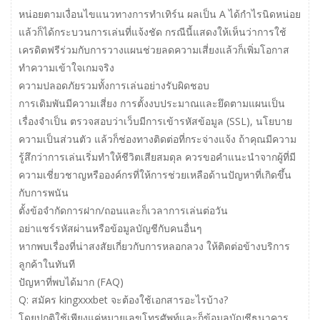
หน่อยตามเงื่อนไขแนวทางการทำเทิร์น ผลเป็น A ได้กำไรนิดหน่อย
แล้วก็ได้กระบวนการเล่นที่แจ้งชัด กรณีนี้แสดงให้เห็นว่าการใช้
เครดิตฟรีร่วมกับการวางแผนช่วยลดความเสี่ยงแล้วก็เพิ่มโอกาส
ทำความเข้าใจเกมจริง
ความปลอดภัยรวมทั้งการเล่นอย่างรับผิดชอบ
การเดิมพันมีความเสี่ยง การตั้งงบประมาณและยึดตามแผนเป็น
เรื่องจำเป็น ตรวจสอบว่าเว็บมีการเข้ารหัสข้อมูล (SSL), นโยบาย
ความเป็นส่วนตัว แล้วก็ช่องทางติดต่อที่กระจ่างแจ้ง ถ้าคุณมีความ
รู้สึกว่าการเล่นเริ่มทำให้ชีวิตเสียสมดุล ควรขอคำแนะนำจากผู้ที่มี
ความเชี่ยวชาญหรือองค์กรที่ให้การช่วยเหลือด้านปัญหาที่เกิดขึ้น
กับการพนัน
ตั้งข้อจำกัดการฝาก/ถอนและก็เวลาการเล่นต่อวัน
อย่าแชร์รหัสผ่านหรือข้อมูลบัญชีกับคนอื่นๆ
หากพบเรื่องที่น่าสงสัยเกี่ยวกับการหลอกลวง ให้ติดต่อข้างบริการ
ลูกค้าในทันที
ปัญหาที่พบได้มาก (FAQ)
Q: สมัคร kingxxxbet จะต้องใช้เอกสารอะไรบ้าง?
โดยปกติใช้เพียงแค่หมายเลขโทรศัพท์และก็ข้อมูลบัญชีธนาคาร