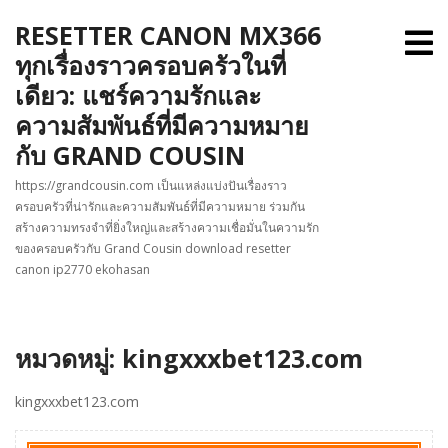
Skip
RESETTER CANON MX366
to
O
M
content
ทุกเรื่องราวครอบครัวในที่
เดียว: แชร์ความรักและ
ความสัมพันธ์ที่มีความหมาย
กับ GRAND COUSIN
https://grandcousin.com เป็นแหล่งแบ่งปันเรื่องราว
ครอบครัวที่น่ารักและความสัมพันธ์ที่มีความหมาย ร่วมกัน
สร้างความทรงจำที่ยิ่งใหญ่และสร้างความเชื่อมั่นในความรัก
ของครอบครัวกับ Grand Cousin download resetter
canon ip2770 ekohasan
หมวดหมู่:
kingxxxbet123.com
kingxxxbet123.com