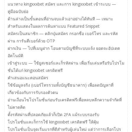
แนวทาง kingxxxbet สมัคร และการ kingxxxbet เข้าระบบ —
คู่มือฉบับย่อ
ด้านล่างเป็นขั้นตอนที่อ่านจบแล้วเอาอย่างได้ทันที — เหมาะ
สำหรับแสดงในผลการค้นหาแบบ Featured Snippet
สมัครเป็นสมาชิก — คลิกปุ่มสมัคร กรอกชื่อ เบอร์โทร และรหัส
ผ่าน การันตีเบอร์ด้วย OTP
ฝากเงิน — ไปที่เมนูฝาก โอนตามบัญชีที่ระบบแจ้ง ยอดจะอัปเดต
อัตโนมัติ
เข้าสู่ระบบ — ใช้ยูสเซอร์และก็รหัสผ่าน เพื่อเริ่มเล่นหรือรับโปรโม
ชั่นได้แก่ kingxxxbet เครดิตฟรี
คำเสนอแนะตอนสมัคร
ใช้ข้อมูลจริง (เบอร์โทรรวมทั้งบัญชีธนาคาร) เพื่อลดปัญหาที่
เกี่ยวข้องกับการรับรองตัวตน
อ่านเงื่อนไขโปรโมชั่นก่อนรับเครดิตฟรีเพื่อหลบหลีกความจำกัดที่
ไม่คาดคิด
ตั้งรหัสผ่านที่ปลอดภัยแล้วก็เปิด 2FA แม้ระบบรองรับ
โปรโมชั่นและก็การใช้ kingxxxbet เครดิตฟรี ให้คุ้ม
โปรโมชั่นเป็นจุดเริ่มแรกที่ดีสำหรับผู้เล่นใหม่ แต่ว่าการเลือกโปร