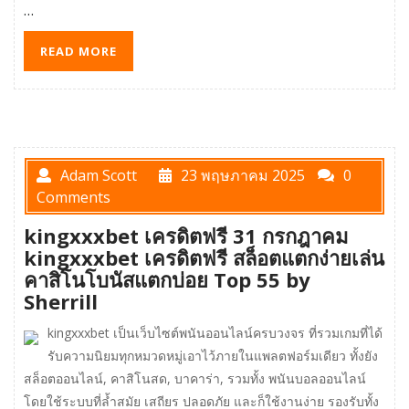
…
READ MORE
Adam Scott
23 พฤษภาคม 2025
0
Comments
kingxxxbet เครดิตฟรี 31 กรกฎาคม
kingxxxbet เครดิตฟรี สล็อตแตกง่ายเล่น
คาสิโนโบนัสแตกบ่อย Top 55 by
Sherrill
kingxxxbet เป็นเว็บไซต์พนันออนไลน์ครบวงจร ที่รวมเกมที่ได้
รับความนิยมทุกหมวดหมู่เอาไว้ภายในแพลตฟอร์มเดียว ทั้งยัง
สล็อตออนไลน์, คาสิโนสด, บาคาร่า, รวมทั้ง พนันบอลออนไลน์
โดยใช้ระบบที่ล้ำสมัย เสถียร ปลอดภัย และก็ใช้งานง่าย รองรับทั้ง