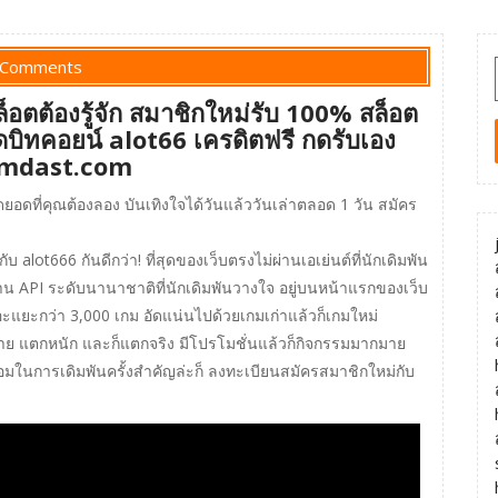
 Comments
็อตต้องรู้จัก สมาชิกใหม่รับ 100% สล็อต
ดบิทคอยน์ alot66 เครดิตฟรี กดรับเอง
.amdast.com
ยอดที่คุณต้องลอง บันเทิงใจได้วันแล้ววันเล่าตลอด 1 วัน สมัคร
alot666 กันดีกว่า! ที่สุดของเว็บตรงไม่ผ่านเอเย่นต์ที่นักเดิมพัน
น API ระดับนานาชาติที่นักเดิมพันวางใจ อยู่บนหน้าแรกของเว็บ
ะแยะกว่า 3,000 เกม อัดแน่นไปด้วยเกมเก่าแล้วก็เกมใหม่
 แตกหนัก และก็แตกจริง มีโปรโมชั่นแล้วก็กิจกรรมมากมาย
้อมในการเดิมพันครั้งสำคัญล่ะก็ ลงทะเบียนสมัครสมาชิกใหม่กับ