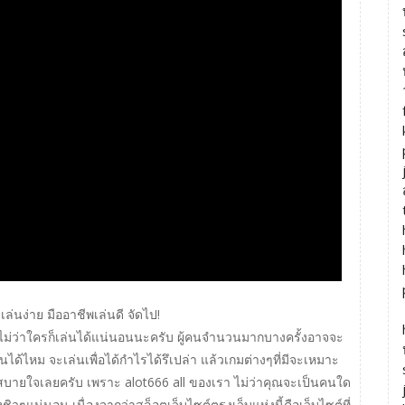
เล่นง่าย มืออาชีพเล่นดี จัดไป!
ไม่ว่าใครก็เล่นได้แน่นอนนะครับ ผู้คนจำนวนมากบางครั้งอาจจะ
ด้ไหม จะเล่นเพื่อได้กำไรได้รึเปล่า แล้วเกมต่างๆที่มีจะเหมาะ
ไม่สบายใจเลยครับ เพราะ alot666 all ของเรา ไม่ว่าคุณจะเป็นคนใด
วๆแน่นอน เนื่องจากว่าสล็อตเว็บไซต์ตรงเว็บแห่งนี้คือเว็บไซต์ที่