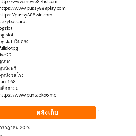
http://www.movie87hd.com
https://www.pussy888play.com
https://pussy888win.com
sexybaccarat
pgslot
pg slot
pgslot เว็บตรง
fullslotpg
live22
ดูหนัง
ดูหนังฟรี
ดูหนังชนโรง
faro168
สล็อต456
https://www.puntaek66.me
คลังเก็บ
กรกฎาคม 2026