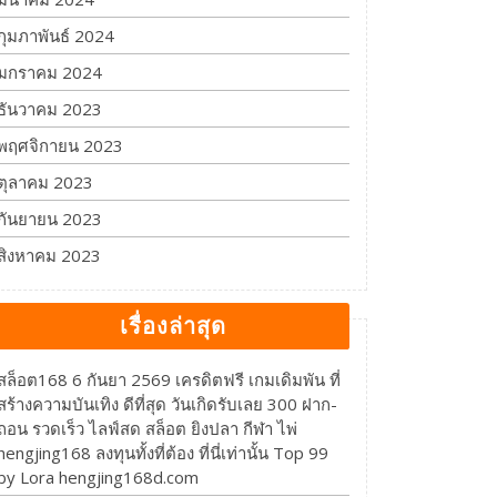
กุมภาพันธ์ 2024
มกราคม 2024
ธันวาคม 2023
พฤศจิกายน 2023
ตุลาคม 2023
กันยายน 2023
สิงหาคม 2023
เรื่องล่าสุด
สล็อต168 6 กันยา 2569 เครดิตฟรี เกมเดิมพัน ที่
สร้างความบันเทิง ดีที่สุด วันเกิดรับเลย 300 ฝาก-
ถอน รวดเร็ว ไลฟ์สด สล็อต ยิงปลา กีฬา ไพ่
hengjing168 ลงทุนทั้งที่ต้อง ที่นี่เท่านั้น Top 99
by Lora hengjing168d.com