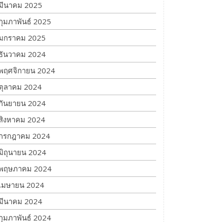
มีนาคม 2025
กุมภาพันธ์ 2025
มกราคม 2025
ธันวาคม 2024
พฤศจิกายน 2024
ตุลาคม 2024
กันยายน 2024
สิงหาคม 2024
กรกฎาคม 2024
มิถุนายน 2024
พฤษภาคม 2024
เมษายน 2024
มีนาคม 2024
กุมภาพันธ์ 2024