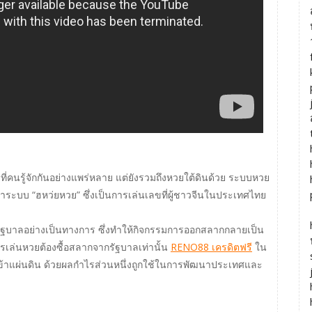
ี่คนรู้จักกันอย่างแพร่หลาย แต่ยังรวมถึงหวยใต้ดินด้วย ระบบหวย
ำระบบ “ฮหว่ยหวย” ซึ่งเป็นการเล่นเลขที่ผู้ชาวจีนในประเทศไทย
งรัฐบาลอย่างเป็นทางการ ซึ่งทำให้กิจกรรมการออกสลากกลายเป็น
ารเล่นหวยต้องซื้อสลากจากรัฐบาลเท่านั้น
RENO88 เครดิตฟรี
ใน
ินเข้าแผ่นดิน ด้วยผลกำไรส่วนหนึ่งถูกใช้ในการพัฒนาประเทศและ