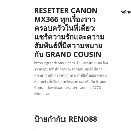
Skip
RESETTER CANON
to
หน้า
content
MX366 ทุกเรื่องราว
ครอบครัวในที่เดียว:
แชร์ความรักและความ
สัมพันธ์ที่มีความหมาย
กับ GRAND COUSIN
https://grandcousin.com เป็นแหล่งแบ่งปันเรื่อง
ราวครอบครัวที่น่ารักและความสัมพันธ์ที่มีความ
หมาย ร่วมกันสร้างความทรงจำที่ยิ่งใหญ่และสร้าง
ความเชื่อมั่นในความรักของครอบครัวกับ Grand
Cousin download resetter canon ip2770
ekohasan
ป้ายกำกับ:
RENO88