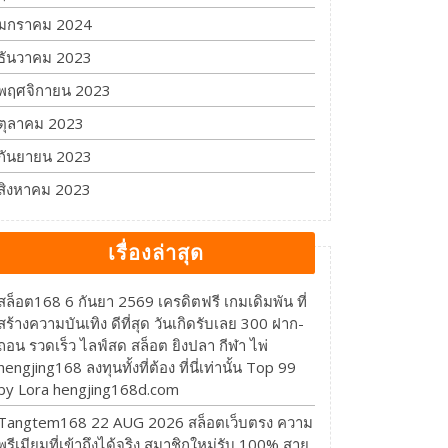
มกราคม 2024
ธันวาคม 2023
พฤศจิกายน 2023
ตุลาคม 2023
กันยายน 2023
สิงหาคม 2023
เรื่องล่าสุด
สล็อต168 6 กันยา 2569 เครดิตฟรี เกมเดิมพัน ที่
สร้างความบันเทิง ดีที่สุด วันเกิดรับเลย 300 ฝาก-
ถอน รวดเร็ว ไลฟ์สด สล็อต ยิงปลา กีฬา ไพ่
hengjing168 ลงทุนทั้งที่ต้อง ที่นี่เท่านั้น Top 99
by Lora hengjing168d.com
Tangtem168 22 AUG 2026 สล็อตเว็บตรง ความ
พรีเมียมที่เข้าถึงได้จริง สมาชิกใหม่รับ 100% สาย