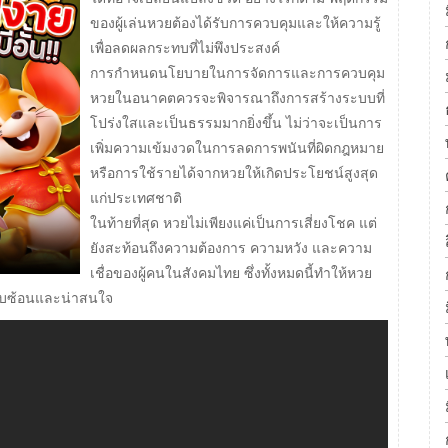
ของผู้เล่นหวยต้องได้รับการควบคุมและให้ความรู้
เพื่อลดผลกระทบที่ไม่พึงประสงค์
การกำหนดนโยบายในการจัดการและการควบคุม
หวยในอนาคตควรจะพิจารณาถึงการสร้างระบบที่
โปร่งใสและเป็นธรรมมากยิ่งขึ้น ไม่ว่าจะเป็นการ
เพิ่มความเข้มงวดในการลดการพนันที่ผิดกฎหมาย
หรือการใช้รายได้จากหวยให้เกิดประโยชน์สูงสุด
แก่ประเทศชาติ
ในท้ายที่สุด หวยไม่เพียงแค่เป็นการเสี่ยงโชค แต่
ยังสะท้อนถึงความต้องการ ความหวัง และความ
เชื่อของผู้คนในสังคมไทย ซึ่งทั้งหมดนี้ทำให้หวย
ับซ้อนและน่าสนใจ