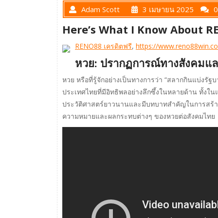
Adam Scott
3 เมษายน 2025
0
Here’s What I Know About 
RENO88 เครดิตฟรี
,
https://www.reno88win.c
หวย: ปรากฏการณ์ทางสังคมแ
หวย หรือที่รู้จักอย่างเป็นทางการว่า “สลากกินแบ่
ประเทศไทยที่มีอิทธิพลอย่างลึกซึ้งในหลายด้าน ทั้ง
ประวัติศาสตร์ยาวนานและมีบทบาทสำคัญในการสร้างร
ความหมายและผลกระทบต่างๆ ของหวยต่อสังคมไทย