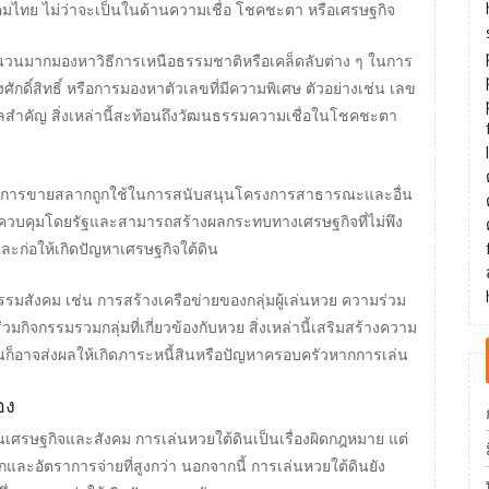
คมไทย ไม่ว่าจะเป็นในด้านความเชื่อ โชคชะตา หรือเศรษฐกิจ
ำนวนมากมองหาวิธีการเหนือธรรมชาติหรือเคล็ดลับต่าง ๆ ในการ
ักดิ์สิทธิ์ หรือการมองหาตัวเลขที่มีความพิเศษ ตัวอย่างเช่น เลข
คคลสำคัญ สิ่งเหล่านี้สะท้อนถึงวัฒนธรรมความเชื่อในโชคชะตา
ากการขายสลากถูกใช้ในการสนับสนุนโครงการสาธารณะและอื่น
มีการควบคุมโดยรัฐและสามารถสร้างผลกระทบทางเศรษฐกิจที่ไม่พึง
ละก่อให้เกิดปัญหาเศรษฐกิจใต้ดิน
มสังคม เช่น การสร้างเครือข่ายของกลุ่มผู้เล่นหวย ความร่วม
กิจกรรมรวมกลุ่มที่เกี่ยวข้องกับหวย สิ่งเหล่านี้เสริมสร้างความ
ันก็อาจส่งผลให้เกิดภาระหนี้สินหรือปัญหาครอบครัวหากการเล่น
อง
นเศรษฐกิจและสังคม การเล่นหวยใต้ดินเป็นเรื่องผิดกฎหมาย แต่
และอัตราการจ่ายที่สูงกว่า นอกจากนี้ การเล่นหวยใต้ดินยัง