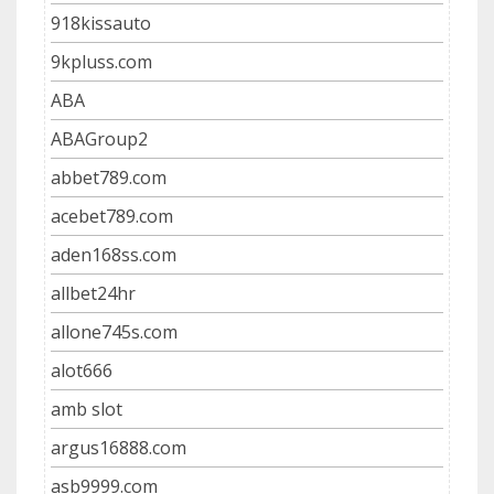
918kissauto
9kpluss.com
ABA
ABAGroup2
abbet789.com
acebet789.com
aden168ss.com
allbet24hr
allone745s.com
alot666
amb slot
argus16888.com
asb9999.com