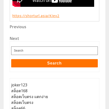
https://shorturl.asia/KIev2
แนะแนว
Previous
Previous
Post
เรื่อง
Next
Next
Post
Search
for:
Search
joker123
สล็อต168
สล็อตเว็บตรง แตกง่าย
สล็อตเว็บตรง
สล็อต66