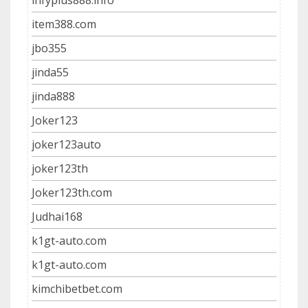
item388.com
jbo355
jinda55
jinda888
Joker123
joker123auto
joker123th
Joker123th.com
Judhai168
k1gt-auto.com
k1gt-auto.com
kimchibetbet.com