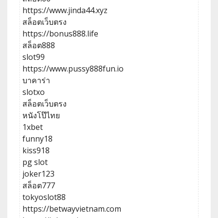
https://www.jinda44.xyz
สล็อตเว็บตรง
https://bonus888.life
สล็อต888
slot99
https://www.pussy888fun.io
บาคาร่า
slotxo
สล็อตเว็บตรง
หนังโป๊ไทย
1xbet
funny18
kiss918
pg slot
joker123
สล็อต777
tokyoslot88
https://betwayvietnam.com