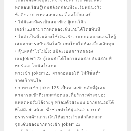
ทดสอบเรียนรู้เกมสล็อตก่อนที่จะเริ่มพนันจริง
ข้อดีของการทดสอบเล่นสล็อตโจ๊กเกอร์
• ไม่ต้องสมัครเป็นสมาชิก: ผู้เล่นโจ๊ก
เกอร์123สามารถทดลองเล่นเกมได้โดยทันที
• ไม่จำเป็นที่จะต้องใช้เงินจริง: ระบบทดลองเล่นให้ผู้
เล่นสามารถบันเทิงใจกับเกมโดยไม่ต้องเสี่ยงเงินทุน
• ลุ้นผลกำไรไม่ยั้ง: แม้จะเป็นการทดลอง
เล่นJoker123 ผู้เล่นยังได้โอกาสทดสอบสัมผัสกับฟี
พบร์และโบนัสในเกม
ทางเข้า joker123 ฝากถอนออโต้ ไม่มีขั้นต่ำ
รวดเร็วทันใจ
ปากทางเข้า joker123 เป็นทางเข้าหลักที่ผู้เล่น
สามารถเข้าถึงเกมสล็อตและก็บริการต่างๆของ
แพลตฟอร์มได้ง่ายๆ พร้อมด้วยระบบ ฝากถอนออโต้
ที่ไม่มีอย่างน้อย ซึ่งช่วยทำให้ผู้เล่นสามารถทำ
ธุรกรรมด้านการเงินได้อย่างเร็วแล้วก็สะดวก
จุดเด่นของปากทางเข้า joker123