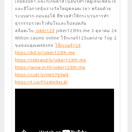
เกมยิงปลา และก็เกมคาสิโนอื่นๆทำให้ผู้เล่นเพลินใจ
และมีโอกาสลุ้นรางวัลใหญ่ตลอดเวลา พร้อมด้วย
ระบบฝาก-ถอนออโต้ ที่ช่วยทำให้กระบวนการทำ
ธุรกรรมรวดเร็วทันใจและก็ปลอดภัย
สล็อตเว็บ
joker123
joker123ths.me 3 ตุลาคม 24
Wilton casino online โจ๊กเกอร์123แตกง่าย Top 2
ขอขอบคุณwebsite
โจ๊กเกอร์123
https://bit.ly/joker123th-me
https://rebrand.ly/joker123th-me
https://wow.in.th/joker123th-me
https://cutt.ly/HeS7g3w9
https://t.co/PSsdm5eL8l