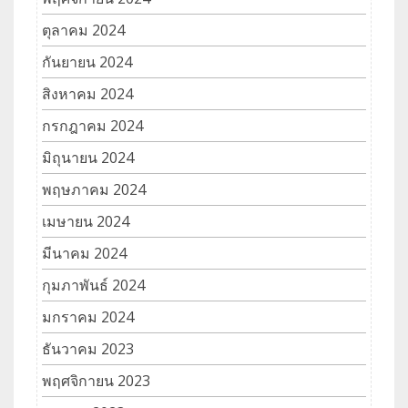
ตุลาคม 2024
กันยายน 2024
สิงหาคม 2024
กรกฎาคม 2024
มิถุนายน 2024
พฤษภาคม 2024
เมษายน 2024
มีนาคม 2024
กุมภาพันธ์ 2024
มกราคม 2024
ธันวาคม 2023
พฤศจิกายน 2023