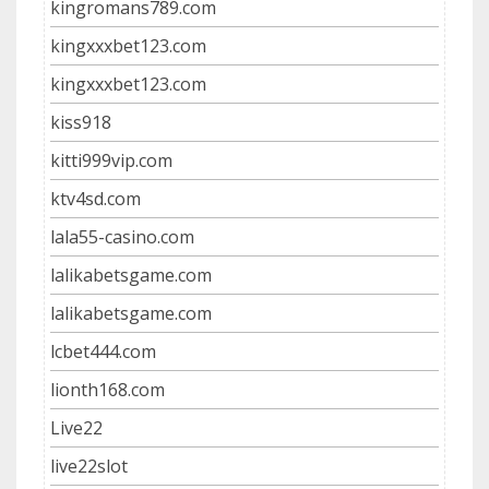
kingromans789.com
kingxxxbet123.com
kingxxxbet123.com
kiss918
kitti999vip.com
ktv4sd.com
lala55-casino.com
lalikabetsgame.com
lalikabetsgame.com
lcbet444.com
lionth168.com
Live22
live22slot