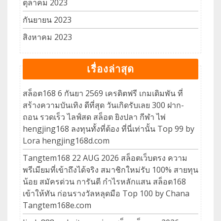
ตุลาคม 2023
กันยายน 2023
สิงหาคม 2023
เรื่องล่าสุด
สล็อต168 6 กันยา 2569 เครดิตฟรี เกมเดิมพัน ที่
สร้างความบันเทิง ดีที่สุด วันเกิดรับเลย 300 ฝาก-
ถอน รวดเร็ว ไลฟ์สด สล็อต ยิงปลา กีฬา ไพ่
hengjing168 ลงทุนทั้งที่ต้อง ที่นี่เท่านั้น Top 99 by
Lora hengjing168d.com
Tangtem168 22 AUG 2026 สล็อตเว็บตรง ความ
พรีเมียมที่เข้าถึงได้จริง สมาชิกใหม่รับ 100% สายทุน
น้อย สมัครด่วน การันตี กำไรหลักแสน สล็อต168
เข้าให้ทัน ก่อนรางวัลหลุดมือ Top 100 by Chana
Tangtem168e.com