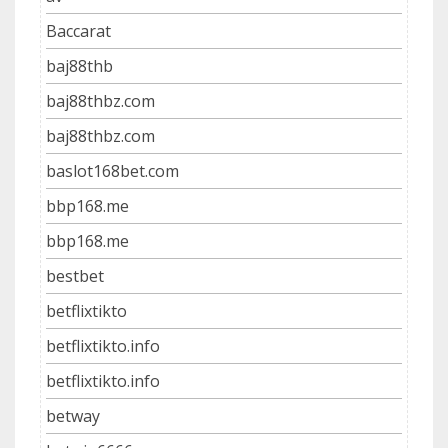
Baccarat
baj88thb
baj88thbz.com
baj88thbz.com
baslot168bet.com
bbp168.me
bbp168.me
bestbet
betflixtikto
betflixtikto.info
betflixtikto.info
betway