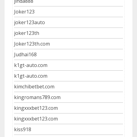
jinda888
Joker123
joker123auto
joker123th
Joker123th.com
Judhai168
k1gt-auto.com
k1gt-auto.com
kimchibetbet.com
kingromans789.com
kingxxxbet123.com
kingxxxbet123.com
kiss918