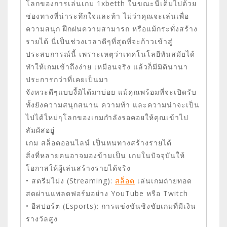
โลกของการเล่นเกม 1xbetth ในขณะนี้เต็มไปด้วย
ช่องทางที่น่าระทึกใจและท้า ไม่ว่าคุณจะเล่นเพื่อ
ความสนุก ฝึกฝนความสามารถ หรือแม้กระทั่งสร้าง
รายได้ นี่เป็นช่วงเวลาดีๆที่สุดที่จะก้าวเข้าสู่
ประสบการณ์นี้ เพราะเหตุว่าเทคโนโลยีทันสมัยได้
ทำให้เกมเข้าถึงง่าย เหมือนจริง แล้วก็มีมิตินานา
ประการกว่าที่เคยเป็นมา
จังหวะดีๆแบบงี้มิได้มาบ่อย แม้คุณพร้อมที่จะเปิดรับ
ทั้งยังความสนุกสนาน ความท้า และความน่าจะเป็น
ไปได้ใหม่ๆโลกของเกมกำลังรอคอยให้คุณเข้าไป
สัมผัสอยู่
เกม สล็อตออนไลน์ เป็นหนทางสร้างรายได้
สิ่งที่หลายคนอาจมองข้ามเป็น เกมในปัจจุบันให้
โอกาสให้ผู้เล่นสร้างรายได้จริง
• สตรีมไม่ง (Streaming):
สล็อต
เล่นเกมถ่ายทอด
สดผ่านแพลตฟอร์มอย่าง YouTube หรือ Twitch
• อีสปอร์ต (Esports): การแข่งขันชิงชัยเกมที่มีเงิน
รางวัลสูง