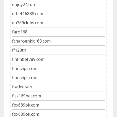
enjoy24.fun
etbet16888.com
eu369clubs.com
faro168
fcharoenkit168.com
ff123th
finfinbet789.com
finnivips.com
finnivips.com
fiwdee.win
fizz169bet.com
fox689ok.com
fox689ok.com