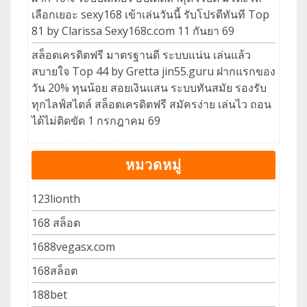
เลือกเยอะ sexy168 เข้าเล่นวันนี้ รับโปรดีทันที Top
81 by Clarissa Sexy168c.com 11 กันยา 69
สล็อตเครดิตฟรี มาตรฐานดี ระบบแน่น เล่นแล้ว
สบายใจ Top 44 by Gretta jin55.guru ฝากแรกของ
วัน 20% ทุนน้อย สอยเงินแสน ระบบทันสมัย รองรับ
ทุกไลฟ์สไตล์ สล็อตเครดิตฟรี สมัครง่าย เล่นไว ถอน
ได้ไม่ติดขัด 1 กรกฎาคม 69
หมวดหมู่
123lionth
168 สล็อต
1688vegasx.com
168สล็อต
188bet