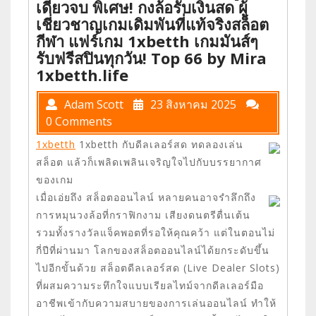
เดียวจบ พิเศษ! กงล้อรับเงินสด ผู้
เชี่ยวชาญเกมเดิมพันที่แท้จริงสล็อต
กีฬา แฟร์เกม 1xbetth เกมมันส์ๆ
รับฟรีสปินทุกวัน! Top 66 by Mira
1xbetth.life
Adam Scott
23 สิงหาคม 2025
0 Comments
1xbetth
1xbetth กับดีลเลอร์สด ทดลองเล่น
สล็อต แล้วก็เพลิดเพลินเจริญใจไปกับบรรยากาศ
ของเกม
เมื่อเอ่ยถึง สล็อตออนไลน์ หลายคนอาจรำลึกถึง
การหมุนวงล้อที่กราฟิกงาม เสียงดนตรีตื่นเต้น
รวมทั้งรางวัลแจ็คพอตที่รอให้คุณคว้า แต่ในตอนไม่
กี่ปีที่ผ่านมา โลกของสล็อตออนไลน์ได้ยกระดับขึ้น
ไปอีกขั้นด้วย สล็อตดีลเลอร์สด (Live Dealer Slots)
ที่ผสมความระทึกใจแบบเรียลไทม์จากดีลเลอร์มือ
อาชีพเข้ากับความสบายของการเล่นออนไลน์ ทำให้