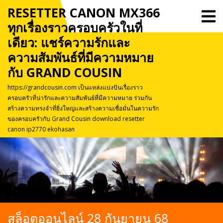
Skip
RESETTER CANON MX366
O
to
M
ทุกเรื่องราวครอบครัวในที่
content
เดียว: แชร์ความรักและ
ความสัมพันธ์ที่มีความหมาย
กับ GRAND COUSIN
https://grandcousin.com เป็นแหล่งแบ่งปันเรื่องราว
ครอบครัวที่น่ารักและความสัมพันธ์ที่มีความหมาย ร่วมกัน
สร้างความทรงจำที่ยิ่งใหญ่และสร้างความเชื่อมั่นในความรัก
ของครอบครัวกับ Grand Cousin download resetter
canon ip2770 ekohasan
สล็อตออนไลน์ 28 กันยายน 68