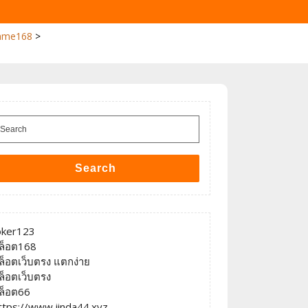
ame168
>
earch
or:
Search
oker123
ล็อต168
ล็อตเว็บตรง แตกง่าย
ล็อตเว็บตรง
ล็อต66
ttps://www.jinda44.xyz