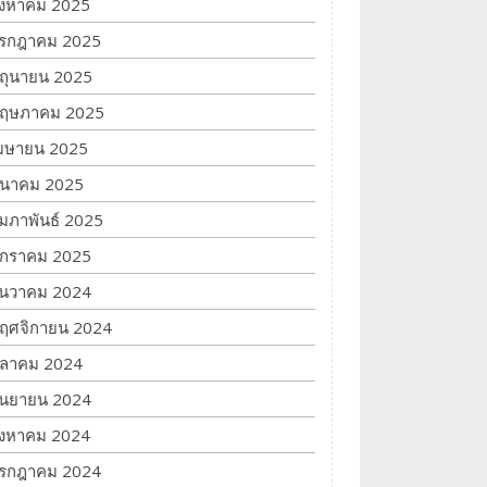
ิงหาคม 2025
รกฎาคม 2025
ิถุนายน 2025
ฤษภาคม 2025
มษายน 2025
ีนาคม 2025
ุมภาพันธ์ 2025
กราคม 2025
ันวาคม 2024
ฤศจิกายน 2024
ุลาคม 2024
ันยายน 2024
ิงหาคม 2024
รกฎาคม 2024