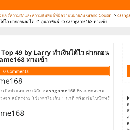
ยว: แชร์ความรักและความสัมพันธ์ที่มีความหมายกับ Grand Cousin
>
cashg
ได้ไว ฝากถอนออโต้ 21 กุมภาพันธ์ 25 cashgame168 ทางเข้า
Top 49 by Larry ทำเงินได้ไว ฝากถอน
S
hgame168 ทางเข้า
f
0 Comments
ame168
่ ลองเปิดประสบการณ์กับ
cashgame168
ที่รวมทุกความ
j
จร สมัครง่าย ใช้เวลาไม่เกิน 1 นาที พร้อมรับโบนัสฟรี
ส
ส
ame168
ส
ส
h