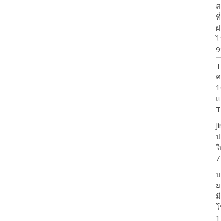
ส
ท
ฝ
ไ
9
T
ค
1
แ
T
J
ป
ใ
7
บ
ย
ม
โ
1