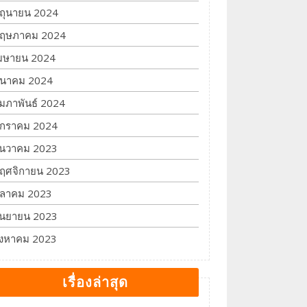
ิถุนายน 2024
ฤษภาคม 2024
มษายน 2024
ีนาคม 2024
ุมภาพันธ์ 2024
กราคม 2024
ันวาคม 2023
ฤศจิกายน 2023
ุลาคม 2023
ันยายน 2023
ิงหาคม 2023
เรื่องล่าสุด