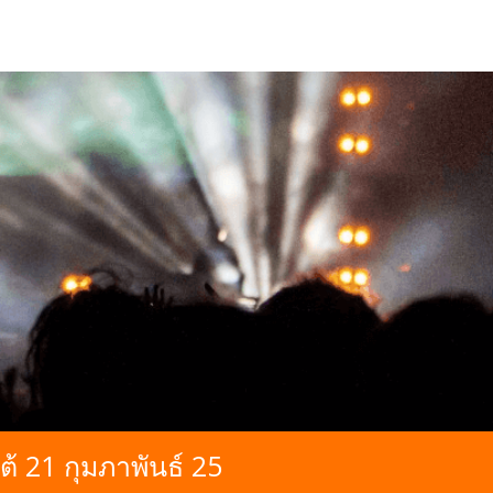
 21 กุมภาพันธ์ 25