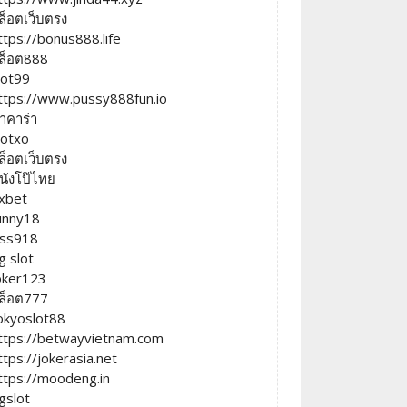
ล็อตเว็บตรง
ttps://bonus888.life
ล็อต888
lot99
ttps://www.pussy888fun.io
าคาร่า
lotxo
ล็อตเว็บตรง
นังโป๊ไทย
xbet
unny18
iss918
g slot
oker123
ล็อต777
okyoslot88
ttps://betwayvietnam.com
ttps://jokerasia.net
ttps://moodeng.in
gslot