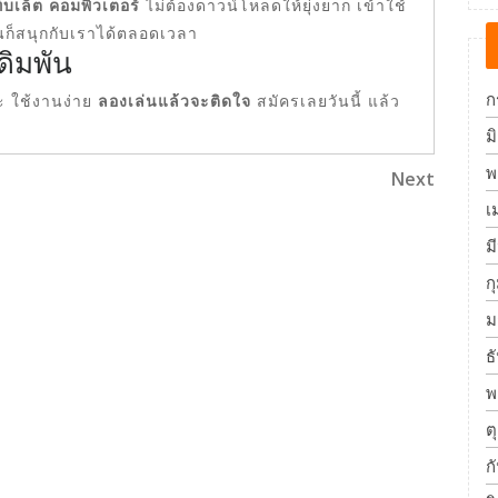
ท็บเล็ต คอมพิวเตอร์
ไม่ต้องดาวน์โหลดให้ยุ่งยาก เข้าใช้
ไหนก็สนุกกับเราได้ตลอดเวลา
ิมพัน
ก
ะ ใช้งานง่าย
ลองเล่นแล้วจะติดใจ
สมัครเลยวันนี้ แล้ว
ม
พ
Next
Next
Post
เ
ม
ก
ม
ธ
พ
ต
ก