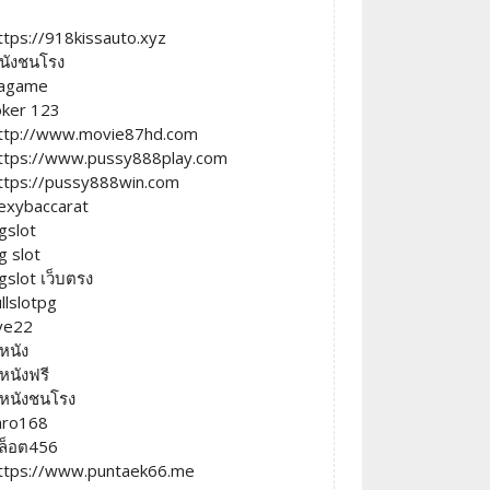
ttps://918kissauto.xyz
นังชนโรง
agame
oker 123
ttp://www.movie87hd.com
ttps://www.pussy888play.com
ttps://pussy888win.com
exybaccarat
gslot
g slot
gslot เว็บตรง
ullslotpg
ive22
ูหนัง
ูหนังฟรี
ูหนังชนโรง
aro168
ล็อต456
ttps://www.puntaek66.me