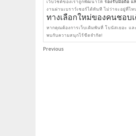
เว็บไซต์ของเราถูกพัฒนาให้
รองรับมือถือ แ
งานผ่านเบราว์เซอร์ได้ทันที ไม่ว่าจะอยู่ที่
ทางเลือกใหม่ของคนชอบเด
หากคุณต้องการเว็บเดิมพันที่ โบนัสเยอะ แล
พบกับความสนุกไร้ขีดจำกัด!
แนะแนว
Previous
Previous
Post
เรื่อง