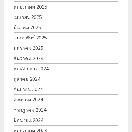
พฤษภาคม 2025
เมษายน 2025
มีนาคม 2025
กุมภาพันธ์ 2025
มกราคม 2025
ธันวาคม 2024
พฤศจิกายน 2024
ตุลาคม 2024
กันยายน 2024
สิงหาคม 2024
กรกฎาคม 2024
มิถุนายน 2024
พฤษภาคม 2024