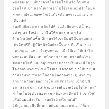
ทดสอบเล่น” ที่ทางคาสิโนออนไลน์หรือเว็บพนัน
ออนไลน์เขา แจกให้เราเอาไปใช้เล่นเกมฟรีๆโดยที่
พวกเรายังไม่ต้องควักเงินตังค์ตัวเองจ่ายแม้แต่บาท
เดียวค่ะ!
ลองนึกถึงเวลาเราเดินไปห้างแล้วมีแบรนด์น้ำหอ
มดังๆเอา Tester มาฉีดให้พวกเราดม หรือ
ร้านค้าเค้กตัดชิ้นเล็กๆมาให้เราชิมฟรีนั่นแหละค่ะ
เครดิตฟรีก็ปฏิบัติหน้าที่อย่างนั้นเลย คือเป็น “ของ
สมนาคุณ” และ “วัสดุทดลอง” เพื่อให้เราได้เข้าไป
ทดลองสัมผัสระบบ หน้าตาของเกม ความลื่นไหล
ของเว็บไซต์ และก็ลุ้นรางวัลมองว่าเว็บแห่งนี้มันถูก
โฉลกกับพวกเราไหม โดยเงินเครดิตที่เขาให้มาเนี่ย
ถ้าหากพวกเราเล่นได้ตามข้อตกลงที่ระบุ พวกเรา
สามารถ “ถอนออกมาเป็นเงินสดจริงๆ” เข้าบัญชี
ธนาคารพวกเราได้ด้วยนะเออ! ยอดเยี่ยมใช่ไหมล่ะ?
ทำไมเว็บไซต์จะต้องแจก สล็อตเครดิตฟรี ? เขาใจดี
หรือมีแผนสำหรับการอะไรบ้างในกอไผ่?
มีปัญหายอดฮิตที่คนถามกันมาเยอะมากว่า “พี่คะ…