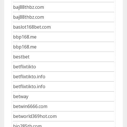
baj88thbz.com
baj88thbz.com
baslot168bet.com
bbp168.me
bbp168.me
bestbet
betflixtikto
betflixtikto.info
betflixtikto.info
betway
betwin6666.com
betworld369hot.com
bio285th.com