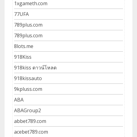
1xgameth.com
77UFA
789plus.com
789plus.com
8lots.me
918Kiss
918kiss ดาวน์โหลด
918kissauto
9kpluss.com
ABA
ABAGroup2
abbet789.com
acebet789.com