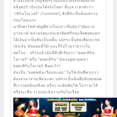
อาจมีเงินเข้าบัญชีทุกๆวันแบบงวยงงๆเลยล่ะจ้ะ
สล็อต55 เบิกเงินได้จริงไหม? สืบเสาะหาคำว่า
“เทิร์นโอเวอร์” (Turnover) สิ่งที่จำเป็นต้องทราบ
ก่อนโดนแกง
มาถึงพาร์ทสำคัญที่หากไม่กล่าวถึงนับว่าผิดบาป
มากมาย! หลายๆคนเล่นเครดิตฟรีจนแจ็คพอตแตก
ได้เงินมาเป็นพันเป็นหมื่น แม้กระนั้นพอเพียงจะกด
เบิกเงิน ดันถอนมิได้! และก็ไปโวยวายว่าเว็บ
คดโกง… จริงๆแล้วมันมีสิ่งที่เรียกว่า “ยอดเทิร์น
โอเวอร์” หรือ “ยอดเทิร์น” ซ่อนอยู่ค่ะคุณขา
ยอดเทิร์นโอเวอร์ คืออะไร?
มันเป็น “ยอดพนันเวียนสะสม” ไม่ใช่เงินที่พวกเรา
ต้องหามาจ่ายเพิ่มนะคะ แม้กระนั้นมันคือนับทุกยอด
ที่เรากดสปินสล็อต หรือวางเดิมพันไพ่ ไม่ว่าจะได้
หรือจะเสีย ระบบจะนับรวมกันไปเรื่อย