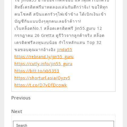
สิทธิ์เครดิตฟรีมาทดลองเล่นกันดีกว่าจ้ะ! ขอให้ทุก
คนโชคดี สปินแตกรัวๆไพ่เข้าข้าง ได้เบิกเงินเข้า
บัญชีกันแบบปังๆทุกคนเลยจ้าค้าาา!
เว็บสล็อตNo.1 สล็อตเครดิตฟรี Jin55.guru 12
กรกฎาคม 26 Gretta ดูรีวิวจากลูกค้าจริง สล็อต
เครดิตฟรีลงทุนงบน้อย กำไรหลักแสน Top 32
ขอขอบคุณมากอ้างอิง
jinda55
https://rebrand.ly/jin55_guru
https://cutly.info/jin55_guru
https://bitt.to/xb5353
https://shorturl.asia/Qyzv5
https://t.co/D7vDfDcowk
แนะแนว
Previous
Previous
Post
เรื่อง
Next
Next
Post
Search