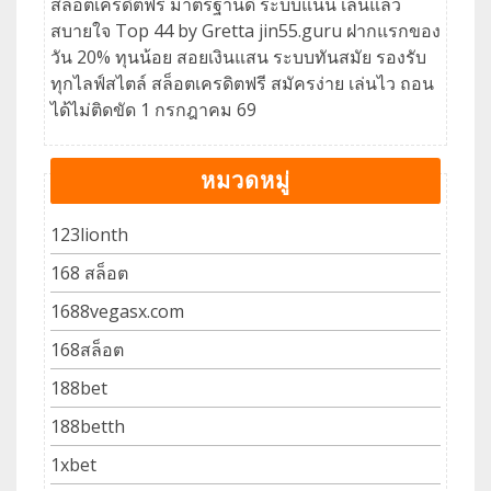
สล็อตเครดิตฟรี มาตรฐานดี ระบบแน่น เล่นแล้ว
สบายใจ Top 44 by Gretta jin55.guru ฝากแรกของ
วัน 20% ทุนน้อย สอยเงินแสน ระบบทันสมัย รองรับ
ทุกไลฟ์สไตล์ สล็อตเครดิตฟรี สมัครง่าย เล่นไว ถอน
ได้ไม่ติดขัด 1 กรกฎาคม 69
หมวดหมู่
123lionth
168 สล็อต
1688vegasx.com
168สล็อต
188bet
188betth
1xbet