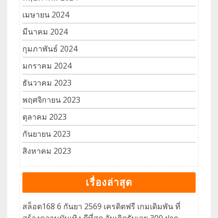
เมษายน 2024
มีนาคม 2024
กุมภาพันธ์ 2024
มกราคม 2024
ธันวาคม 2023
พฤศจิกายน 2023
ตุลาคม 2023
กันยายน 2023
สิงหาคม 2023
เรื่องล่าสุด
สล็อต168 6 กันยา 2569 เครดิตฟรี เกมเดิมพัน ที่
สร้างความบันเทิง ดีที่สุด วันเกิดรับเลย 300 ฝาก-