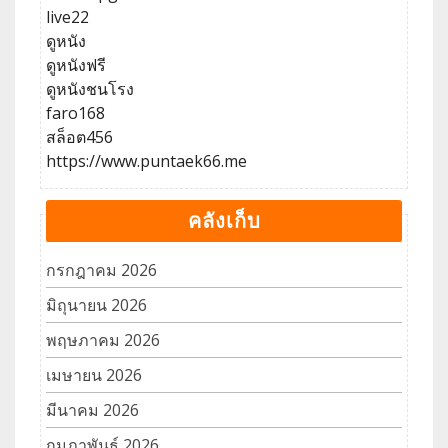
live22
ดูหนัง
ดูหนังฟรี
ดูหนังชนโรง
faro168
สล็อต456
https://www.puntaek66.me
คลังเก็บ
กรกฎาคม 2026
มิถุนายน 2026
พฤษภาคม 2026
เมษายน 2026
มีนาคม 2026
กุมภาพันธ์ 2026