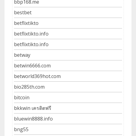
bbp168.me
bestbet
betflixtikto
betflixtikto.info
betflixtikto.info
betway
betwin6666.com
betworld369hot.com
bio285th.com
bitcoin
bkkwin เครดิตฟรี
bluewin8888.info
bng55