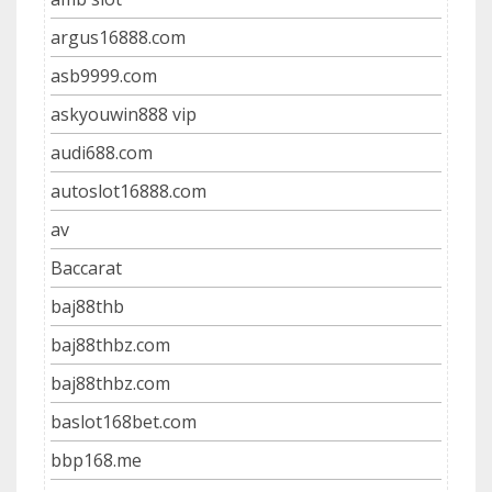
argus16888.com
asb9999.com
askyouwin888 vip
audi688.com
autoslot16888.com
av
Baccarat
baj88thb
baj88thbz.com
baj88thbz.com
baslot168bet.com
bbp168.me