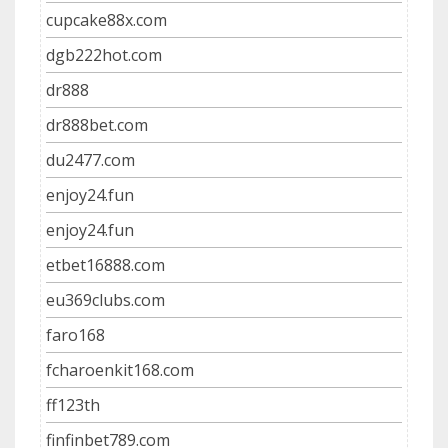
cupcake88x.com
dgb222hot.com
dr888
dr888bet.com
du2477.com
enjoy24.fun
enjoy24.fun
etbet16888.com
eu369clubs.com
faro168
fcharoenkit168.com
ff123th
finfinbet789.com