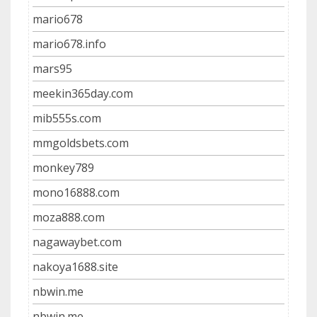
mario678
mario678.info
mars95
meekin365day.com
mib555s.com
mmgoldsbets.com
monkey789
mono16888.com
moza888.com
nagawaybet.com
nakoya1688.site
nbwin.me
nbwin.me