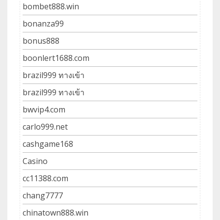
bombet888.win
bonanza99
bonus888
boonlert1688.com
brazil999 ทางเข้า
brazil999 ทางเข้า
bwvip4.com
carlo999.net
cashgame168
Casino
cc11388.com
chang7777
chinatown888.win