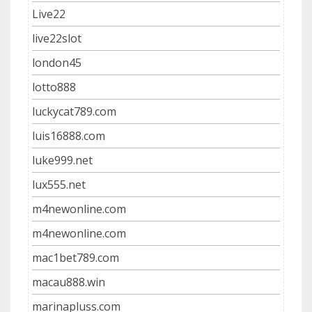
Live22
live22slot
london45
lotto888
luckycat789.com
luis16888.com
luke999.net
lux555.net
m4newonline.com
m4newonline.com
mac1bet789.com
macau888.win
marinapluss.com