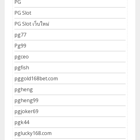
PG
PG Slot
PG Slot เว็บใหม่
pg77
Pg99
pgceo
pgfish
pggold168bet.com
pgheng
pgheng99
pgjoker69
pgk44
pglucky168.com