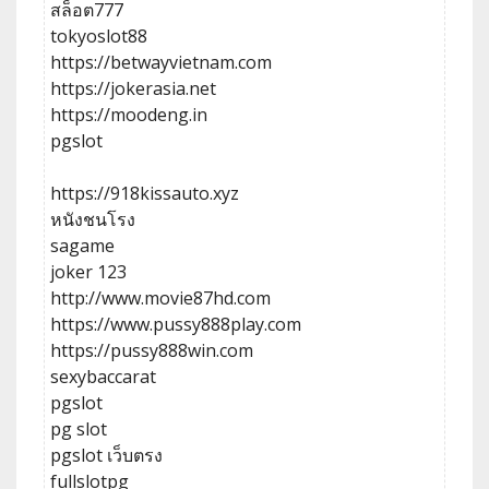
สล็อต777
tokyoslot88
https://betwayvietnam.com
https://jokerasia.net
https://moodeng.in
pgslot
https://918kissauto.xyz
หนังชนโรง
sagame
joker 123
http://www.movie87hd.com
https://www.pussy888play.com
https://pussy888win.com
sexybaccarat
pgslot
pg slot
pgslot เว็บตรง
fullslotpg