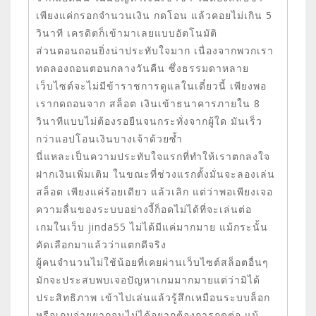
เพียงแค่กรอกจำนวนเงิน กดโอน แล้วคอยไม่เกิน 5
วินาที เครดิตก็เข้ามาเลยแบบอัตโนมัติ
ส่วนตอนถอนยิ่งน่าประทับใจมาก เนื่องจากพวกเรา
ทดลองถอนตอนกลางวันคืน ซึ่งธรรมดาหลาย
เว็บไซต์จะไม่มีข้าราชการดูแลในเดี๋ยวนี้ เพียงพอ
เรากดถอนจาก สล็อต เงินเข้าธนาคารภายใน 8
วินาทีแบบไม่ต้องรอยืนจนกระทั่งจากผู้ใด มันเร็ว
กว่าแอปโอนเงินบางเจ้าด้วยซ้ำ
นี่แหละเป็นความประทับใจแรกที่ทำให้เราตกลงใจ
ฝากเงินเพิ่มเติม ในขณะที่ช่วงแรกตั้งมั่นจะลองเล่น
สล็อต เพียงแค่ร้อยเดียว แล้วเลิก แต่ว่าพอเพียงเจอ
ความลื่นของระบบอย่างงี้ก็อดไม่ได้ที่จะเล่นต่อ
เกมในเว็บ jinda55 ไม่ได้มีแค่มากมาย แม้กระนั้น
คัดเลือกมาแล้วว่าแตกดีจริง
ผู้คนจำนวนไม่ใช้น้อยที่เคยผ่านเว็บไซต์สล็อตอื่นๆ
มักจะประสบพบเจอปัญหาเกมมากมายแต่ว่ามิได้
ประสิทธิภาพ เข้าไปเล่นแล้วรู้สึกเหมือนระบบล็อก
หรือเกมจ่ายยากจนไม่ได้อยากต้องการกดต่อ แม้