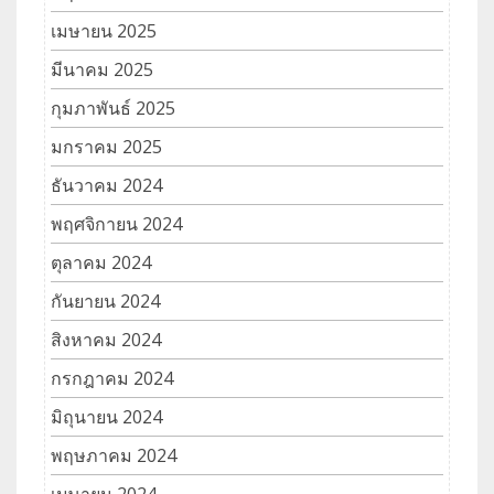
เมษายน 2025
มีนาคม 2025
กุมภาพันธ์ 2025
มกราคม 2025
ธันวาคม 2024
พฤศจิกายน 2024
ตุลาคม 2024
กันยายน 2024
สิงหาคม 2024
กรกฎาคม 2024
มิถุนายน 2024
พฤษภาคม 2024