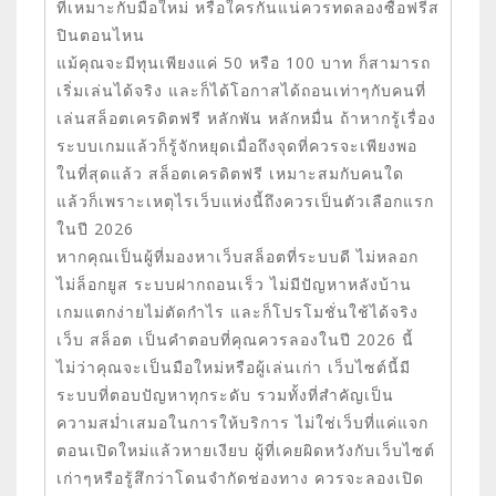
ที่เหมาะกับมือใหม่ หรือใครกันแน่ควรทดลองซื้อฟรีส
ปินตอนไหน
แม้คุณจะมีทุนเพียงแค่ 50 หรือ 100 บาท ก็สามารถ
เริ่มเล่นได้จริง และก็ได้โอกาสได้ถอนเท่าๆกับคนที่
เล่นสล็อตเครดิตฟรี หลักพัน หลักหมื่น ถ้าหากรู้เรื่อง
ระบบเกมแล้วก็รู้จักหยุดเมื่อถึงจุดที่ควรจะเพียงพอ
ในที่สุดแล้ว สล็อตเครดิตฟรี เหมาะสมกับคนใด
แล้วก็เพราะเหตุไรเว็บแห่งนี้ถึงควรเป็นตัวเลือกแรก
ในปี 2026
หากคุณเป็นผู้ที่มองหาเว็บสล็อตที่ระบบดี ไม่หลอก
ไม่ล็อกยูส ระบบฝากถอนเร็ว ไม่มีปัญหาหลังบ้าน
เกมแตกง่ายไม่ตัดกำไร และก็โปรโมชั่นใช้ได้จริง
เว็บ สล็อต เป็นคำตอบที่คุณควรลองในปี 2026 นี้
ไม่ว่าคุณจะเป็นมือใหม่หรือผู้เล่นเก่า เว็บไซต์นี้มี
ระบบที่ตอบปัญหาทุกระดับ รวมทั้งที่สำคัญเป็น
ความสม่ำเสมอในการให้บริการ ไม่ใช่เว็บที่แค่แจก
ตอนเปิดใหม่แล้วหายเงียบ ผู้ที่เคยผิดหวังกับเว็บไซต์
เก่าๆหรือรู้สึกว่าโดนจำกัดช่องทาง ควรจะลองเปิด