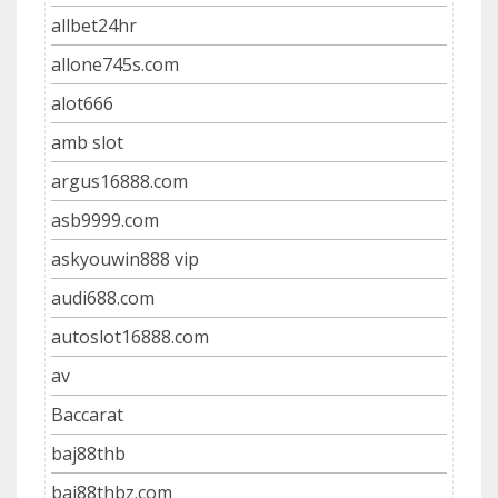
allbet24hr
allone745s.com
alot666
amb slot
argus16888.com
asb9999.com
askyouwin888 vip
audi688.com
autoslot16888.com
av
Baccarat
baj88thb
baj88thbz.com