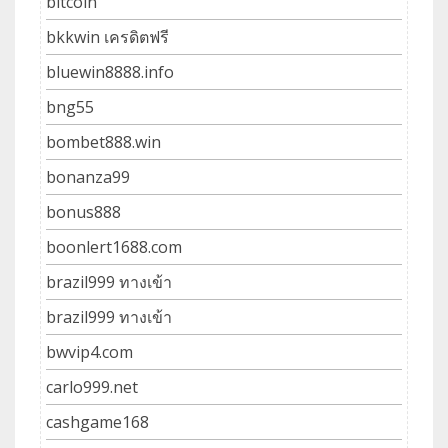
bitcoin
bkkwin เครดิตฟรี
bluewin8888.info
bng55
bombet888.win
bonanza99
bonus888
boonlert1688.com
brazil999 ทางเข้า
brazil999 ทางเข้า
bwvip4.com
carlo999.net
cashgame168