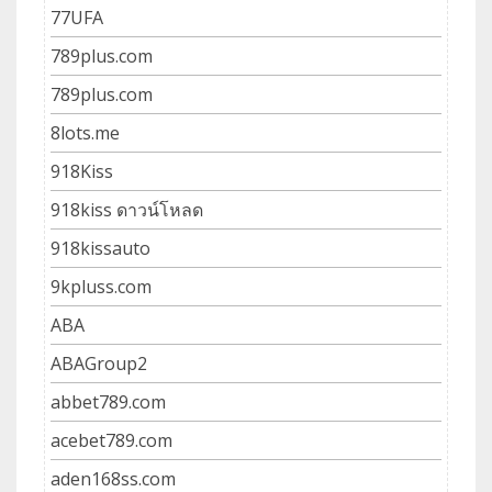
77UFA
789plus.com
789plus.com
8lots.me
918Kiss
918kiss ดาวน์โหลด
918kissauto
9kpluss.com
ABA
ABAGroup2
abbet789.com
acebet789.com
aden168ss.com