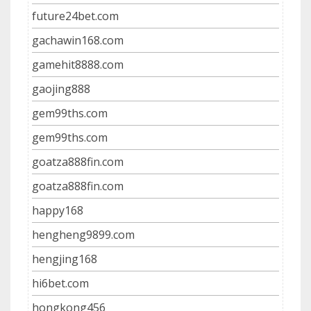
future24bet.com
gachawin168.com
gamehit8888.com
gaojing888
gem99ths.com
gem99ths.com
goatza888fin.com
goatza888fin.com
happy168
hengheng9899.com
hengjing168
hi6bet.com
hongkong456