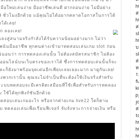
h
ด มือใหม่เล่นง่าย มืออาชีพเล่นดี ฝากถอนง่าย ไม่มีอย่าง
ส
ชั่วโมงอีกด้วย แม้คุณไม่ได้อยากคลาดโอกาสในการได้
h
าได้เลย!
ส
าก ลองเลย!
s
ลงสู่สนามจริงกำลังได้รับความนิยมอย่างมาก ไม่ว่า
h
ักพนันมืออาชีพ ทุกคนต่างเข้ามาทดสอบเล่นเกม slot ก่อน
บ
s
่นอนว่า การทดลองเล่นนั้น ไม่ต้องสมัครสมาชิก ไม่ต้อง
ส
อนไลน์บนเว็บตรงของเราได้ ซึ่งการทดสอบเล่นนั้นก็จะ
ห
 และก็ยังมาพร้อมจุดเด่นอีกเพียบเลยเยอะมาก มาดูกันเลย!
1
งพวกเรานั้น คุณจะไม่จำเป็นที่จะต้องใช้เงินจริงสำหรับ
f
นระบบทดสอบจะมีเครดิตเสมือนที่ใช้เพื่อสำหรับการทดลอง
k
ใช้ได้ทุกฟังก์ชันอีกด้วย
p
ารทดสอบเล่นเกมอะไร หรือจากค่ายเกม live22 ใดก็ตาม
j
ส
ดลองเล่นเพื่อเรียนฟีเจอร์ จับจังหวะการจ่ายเงิน หรือ
t
h
h
h