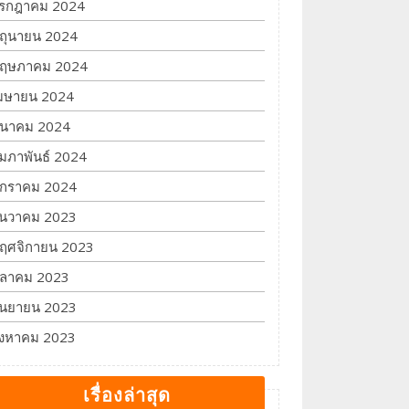
รกฎาคม 2024
ิถุนายน 2024
ฤษภาคม 2024
มษายน 2024
ีนาคม 2024
ุมภาพันธ์ 2024
กราคม 2024
ันวาคม 2023
ฤศจิกายน 2023
ุลาคม 2023
ันยายน 2023
ิงหาคม 2023
เรื่องล่าสุด