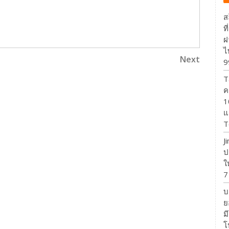
ส
ท
ฝ
ไ
Next
Next
9
Post
T
ค
1
แ
T
J
ป
ใ
7
บ
ย
ม
โ