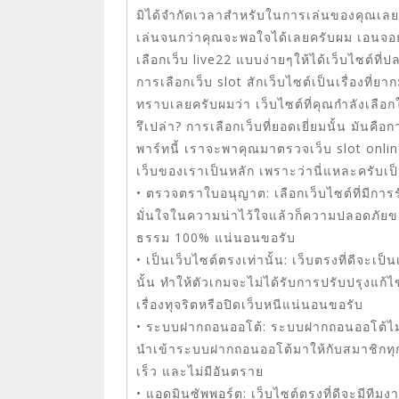
มิได้จำกัดเวลาสำหรับในการเล่นของคุณเลย
เล่นจนกว่าคุณจะพอใจได้เลยครับผม เอนจอย
เลือกเว็บ live22 แบบง่ายๆให้ได้เว็บไซต์ที่ปล
การเลือกเว็บ slot สักเว็บไซต์เป็นเรื่อง
ทราบเลยครับผมว่า เว็บไซต์ที่คุณกำลังเลือกใช
รึเปล่า? การเลือกเว็บที่ยอดเยี่ยมนั้น มันคื
พาร์ทนี้ เราจะพาคุณมาตรวจเว็บ slot onli
เว็บของเราเป็นหลัก เพราะว่านี่แหละครับเป็น
• ตรวจตราใบอนุญาต: เลือกเว็บไซต์ที่มีการ
มั่นใจในความน่าไว้ใจแล้วก็ความปลอดภัยขอ
ธรรม 100% แน่นอนขอรับ
• เป็นเว็บไซต์ตรงเท่านั้น: เว็บตรงที่ดีจะเป็น
นั้น ทำให้ตัวเกมจะไม่ได้รับการปรับปรุงแก
เรื่องทุจริตหรือปิดเว็บหนีแน่นอนขอรับ
• ระบบฝากถอนออโต้: ระบบฝากถอนออโต้ไม่ได้
นำเข้าระบบฝากถอนออโต้มาให้กับสมาชิกทุ
เร็ว และไม่มีอันตราย
• แอดมินซัพพอร์ต: เว็บไซต์ตรงที่ดีจะมีที