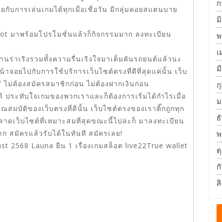
ก
ับการเล่นเกมได้ทุกเมื่อเชื่อวัน มีกลุ่มคอยสแตนบาย
ม
slot มาพร้อมโปรโมชั่นแล้วก็กิจกรรมมาก ลงทะเบียน
พ
เ
ร่าเริงรวมทั้งความรื่นเริงใจมาเต็มคันรถยนต์แล้วนะ
ม
้าจอยไปกับการใช้บริการเว็บไซต์ตรงที่ดีที่สุดแค่นั้น เว็บ
่ต้องสมัครสมาชิกก่อน ไม่ต้องฝากเงินก่อน
ก
้ ประทับใจเกมของพวกเราและก็ต้องการเริ่มได้กำไรเมื่อ
ม
คุณสมบัติของเว็บตรงที่ดีนั้น เว็บไซต์ตรงของเราติ๊กถูกทุก
ธ
ลาดเว็บไซต์ที่เหมาะสมที่สุดขณะนี้ไปล่ะก็ มาลงทะเบียน
ก สมัครแล้วรับได้ในทันที สมัครเลย!
พ
st 2568 Launa ยืน 1 เรื่องเกมสล็อต live22True wallet
ต
ก
ส