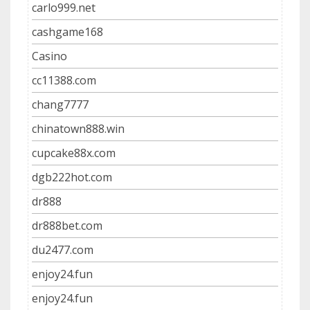
carlo999.net
cashgame168
Casino
cc11388.com
chang7777
chinatown888.win
cupcake88x.com
dgb222hot.com
dr888
dr888bet.com
du2477.com
enjoy24.fun
enjoy24.fun