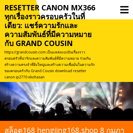
Skip
RESETTER CANON MX366
O
to
M
ทุกเรื่องราวครอบครัวในที่
content
เดียว: แชร์ความรักและ
ความสัมพันธ์ที่มีความหมาย
กับ GRAND COUSIN
https://grandcousin.com เป็นแหล่งแบ่งปันเรื่องราว
ครอบครัวที่น่ารักและความสัมพันธ์ที่มีความหมาย ร่วมกัน
สร้างความทรงจำที่ยิ่งใหญ่และสร้างความเชื่อมั่นในความรัก
ของครอบครัวกับ Grand Cousin download resetter
canon ip2770 ekohasan
สล็อต168 hengjing168.shop 8 กุมภา