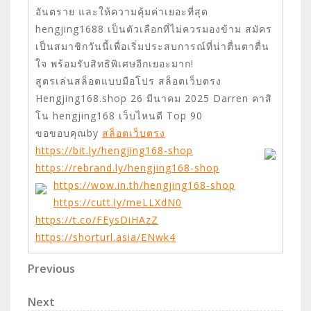
อันตราย และให้ความคุ้มค่าเยอะที่สุด
hengjing1688 เป็นตัวเลือกที่ไม่ควรมองข้าม สมัคร
เป็นสมาชิกวันนี้เพื่อเริ่มประสบการณ์ที่น่าตื่นตาตื่น
ใจ พร้อมรับสิทธิพิเศษอีกเยอะมาก!
สูตรเล่นสล็อตแบบมือโปร สล็อตเว็บตรง
Hengjing168.shop 26 มีนาคม 2025 Darren คาสิ
โน hengjing168 เว็บไหนดี Top 90
ขอขอบคุณby
สล็อตเว็บตรง
https://bit.ly/hengjing168-shop
https://rebrand.ly/hengjing168-shop
https://wow.in.th/hengjing168-shop
https://cutt.ly/meLLXdN0
https://t.co/FEysDiHAzZ
https://shorturl.asia/ENwk4
แนะแนว
Previous
Previous
Post
เรื่อง
Next
Next