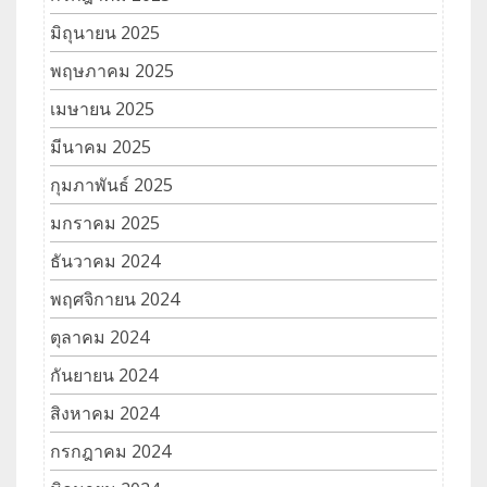
มิถุนายน 2025
พฤษภาคม 2025
เมษายน 2025
มีนาคม 2025
กุมภาพันธ์ 2025
มกราคม 2025
ธันวาคม 2024
พฤศจิกายน 2024
ตุลาคม 2024
กันยายน 2024
สิงหาคม 2024
กรกฎาคม 2024