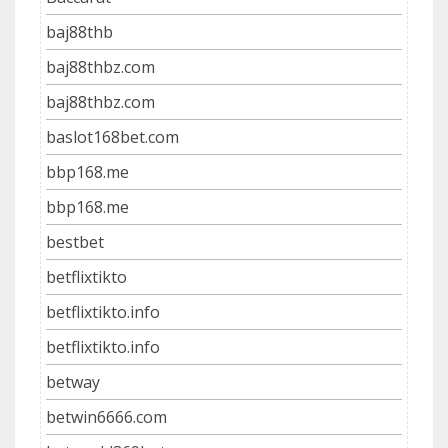
baj88thb
baj88thbz.com
baj88thbz.com
baslot168bet.com
bbp168.me
bbp168.me
bestbet
betflixtikto
betflixtikto.info
betflixtikto.info
betway
betwin6666.com