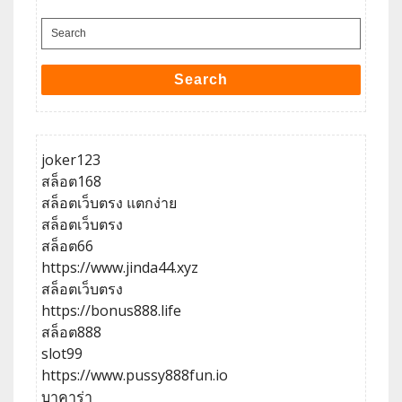
Post
Search
for:
Search
joker123
สล็อต168
สล็อตเว็บตรง แตกง่าย
สล็อตเว็บตรง
สล็อต66
https://www.jinda44.xyz
สล็อตเว็บตรง
https://bonus888.life
สล็อต888
slot99
https://www.pussy888fun.io
บาคาร่า