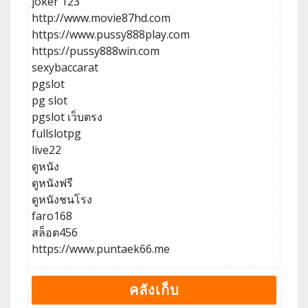
joker 123
http://www.movie87hd.com
https://www.pussy888play.com
https://pussy888win.com
sexybaccarat
pgslot
pg slot
pgslot เว็บตรง
fullslotpg
live22
ดูหนัง
ดูหนังฟรี
ดูหนังชนโรง
faro168
สล็อต456
https://www.puntaek66.me
คลังเก็บ