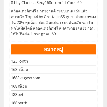
81 by Clarissa Sexy168c.com 11 กันยา 69
สล็อตเครดิตฟรี มาตรฐานดี ระบบแน่น เล่นแล้ว
สบายใจ Top 44 by Gretta jin55.guru ฝากแรกของ
วัน 20% ทุนน้อย สอยเงินแสน ระบบทันสมัย รองรับ
ทุกไลฟ์สไตล์ สล็อตเครดิตฟรี สมัครง่าย เล่นไว ถอน
ได้ไม่ติดขัด 1 กรกฎาคม 69
หมวดหมู่
123lionth
168 สล็อต
1688vegasx.com
168สล็อต
188bet
188betth