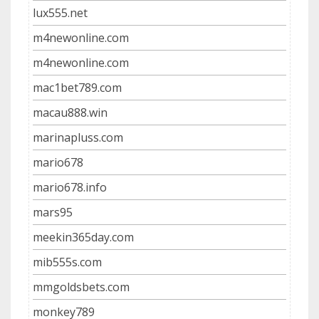
lux555.net
m4newonline.com
m4newonline.com
mac1bet789.com
macau888.win
marinapluss.com
mario678
mario678.info
mars95
meekin365day.com
mib555s.com
mmgoldsbets.com
monkey789