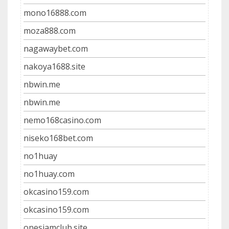
mono16888.com
moza888.com
nagawaybet.com
nakoya1688.site
nbwin.me
nbwin.me
nemo168casino.com
niseko168bet.com
no1huay
no1huay.com
okcasino159.com
okcasino159.com
onesiamclub.site