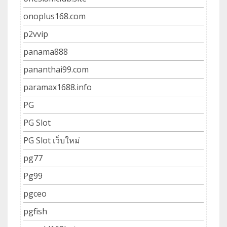
onoplus168.com
p2vvip
panama888
pananthai99.com
paramax1688.info
PG
PG Slot
PG Slot เว็บใหม่
pg77
Pg99
pgceo
pgfish