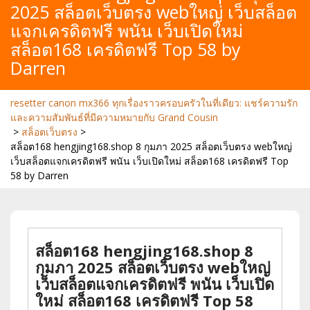
2025 สล็อตเว็บตรง webใหญ่ เว็บสล็อต
แจกเครดิตฟรี พนัน เว็บเปิดใหม่
สล็อต168 เครดิตฟรี Top 58 by
Darren
resetter canon mx366 ทุกเรื่องราวครอบครัวในที่เดียว: แชร์ความรัก
และความสัมพันธ์ที่มีความหมายกับ Grand Cousin
>
สล็อตเว็บตรง
>
สล็อต168 hengjing168.shop 8 กุมภา 2025 สล็อตเว็บตรง webใหญ่
เว็บสล็อตแจกเครดิตฟรี พนัน เว็บเปิดใหม่ สล็อต168 เครดิตฟรี Top
58 by Darren
สล็อต168 hengjing168.shop 8
กุมภา 2025 สล็อตเว็บตรง webใหญ่
เว็บสล็อตแจกเครดิตฟรี พนัน เว็บเปิด
ใหม่ สล็อต168 เครดิตฟรี Top 58