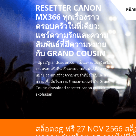
Skip
RESETTER CANON
หน้า
to
MX366 ทุกเรื่องราว
content
ครอบครัวในที่เดียว:
แชร์ความรักและความ
สัมพันธ์ที่มีความหมาย
กับ GRAND COUSIN
https://grandcousin.com เป็นแหล่งแบ่งปันเรื่อง
ราวครอบครัวที่น่ารักและความสัมพันธ์ที่มีความ
หมาย ร่วมกันสร้างความทรงจำที่ยิ่งใหญ่และสร้าง
ความเชื่อมั่นในความรักของครอบครัวกับ Grand
Cousin download resetter canon ip2770
ekohasan
สล็อตpg ฟรี 27 NOV 2566 สล็