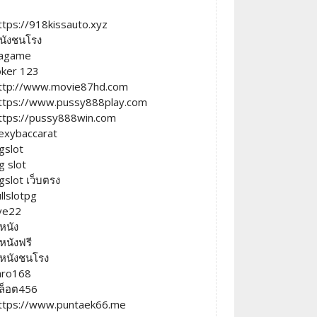
ttps://918kissauto.xyz
นังชนโรง
agame
oker 123
ttp://www.movie87hd.com
ttps://www.pussy888play.com
ttps://pussy888win.com
exybaccarat
gslot
g slot
gslot เว็บตรง
ullslotpg
ive22
ูหนัง
ูหนังฟรี
ูหนังชนโรง
aro168
ล็อต456
ttps://www.puntaek66.me