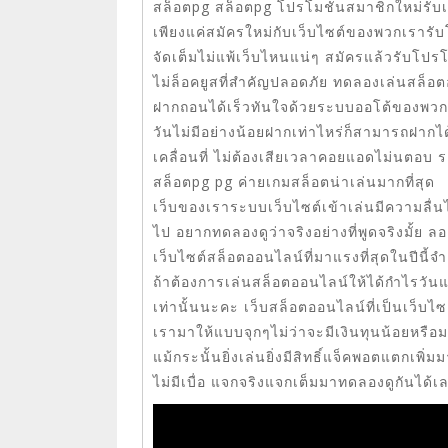
สล็อตpg สล็อตpg โปรโมชั่นสมาชิกใหม่รับเ
เพียงแค่สมัครใหม่กับเว็บไซต์ของพวกเราร
จัดเต็มไม่แพ้เว็บไหนแน่ๆ สมัครแล้วรับโปรโ
ไม่ล็อคยูสที่สำคัญปลอดภัย ทดลองเล่นสล็อ
ฝากถอนได้เร็วทันใจด้วยระบบออโต้ของพวก
วันไม่มีอย่างน้อยฝากเท่าไหร่ก็สามารถฝาก
เคลื่อนที่ ไม่ต้องเสียเวลาคอยแอดไม่นตอบ
สล็อตpg pg ค่ายเกมสล็อตน่าเล่นมากที่สุด
เว็บของเราระบบเว็บไซต์เข้าเล่นมีความลื่น
ไป อยากทดลองดูว่าจริงอย่างที่พูดจริงมั้ย 
เว็บไซต์สล็อตออนไลน์ที่มาแรงที่สุดในปีนี้จ
ถ้าต้องการเล่นสล็อตออนไลน์ให้ได้กำไรวันแ
เท่านั้นนะคะ เว็บสล็อตออนไลน์ที่เป็นเว็บไ
เรามาให้แบบจุกๆไม่ว่าจะมีเงินทุนน้อยหรือ
แม้กระนั้นยิ่งเล่นยิ่งมีสิทธิ์แจ็คพอตแตกเพิ
ไม่มีเบื่อ แจกจริงแจกเต็มมาทดลองดูกันได้เ