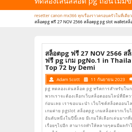
ทดลองเล่นสล็อต pg ถอนไม่มีขั
resetter canon mx366 ทุกเรื่องราวครอบครัวในที่เดี
สล็อตpg ฟรี 27 NOV 2566 สล็อตpg pg slot walletสล็
สล็อตpg ฟรี 27 NOV 2566 สล
ฟรี pg เกม pgNo.1 in Thailan
Top 72 by Demi
Adam Scott
11 กันยายน 2023
pg ทดลองเล่นสล็อต pg ทริคการสำหรับในกา
พวกเราจะต้องเลือกเว็บสล็อตออนไลน์ที่มีความ
ก่อนเลย เราขอแนะนำ เว็บไซต์สล็อตออนไลน์
เกมค่าย pgslot สล็อตpg เกมสล็อตจากเว็บไซ
อันดับหนึ่งในปีนี้เลย มีเกมให้เลือกเล่นมากที
เรื่อยๆไปอีก สามารถทำให้หลายๆคนมีผลกำไรได้