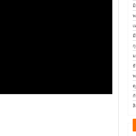
ม
พ
เ
ม
ก
ม
ธ
พ
ต
ก
ส