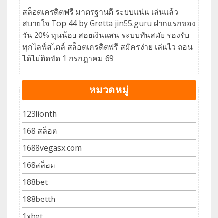
สล็อตเครดิตฟรี มาตรฐานดี ระบบแน่น เล่นแล้ว
สบายใจ Top 44 by Gretta jin55.guru ฝากแรกของ
วัน 20% ทุนน้อย สอยเงินแสน ระบบทันสมัย รองรับ
ทุกไลฟ์สไตล์ สล็อตเครดิตฟรี สมัครง่าย เล่นไว ถอน
ได้ไม่ติดขัด 1 กรกฎาคม 69
หมวดหมู่
123lionth
168 สล็อต
1688vegasx.com
168สล็อต
188bet
188betth
1xbet