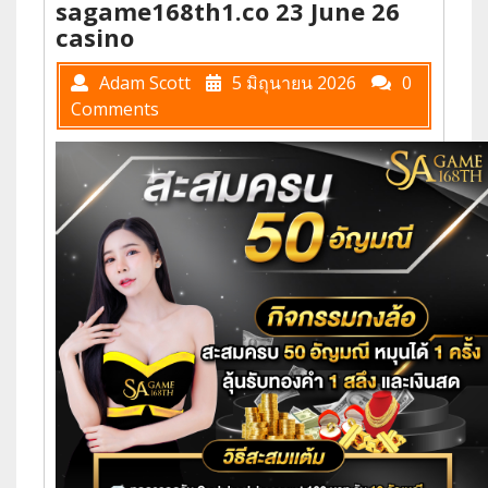
sagame168th1.co 23 June 26
casino
Adam Scott
5 มิถุนายน 2026
0
Comments