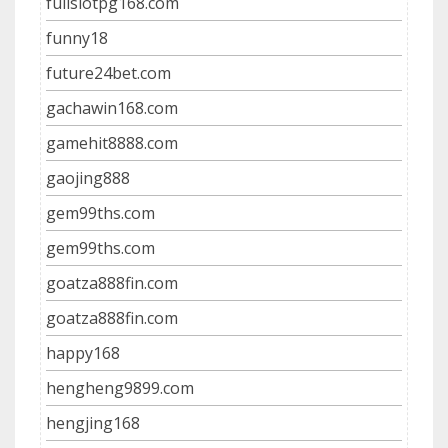
fullslotpg168.com
funny18
future24bet.com
gachawin168.com
gamehit8888.com
gaojing888
gem99ths.com
gem99ths.com
goatza888fin.com
goatza888fin.com
happy168
hengheng9899.com
hengjing168