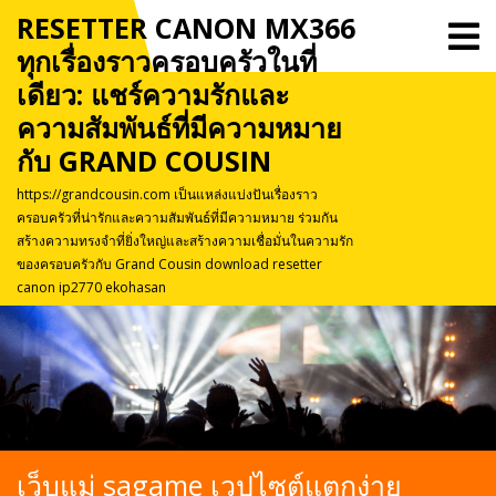
Skip
RESETTER CANON MX366
O
to
M
ทุกเรื่องราวครอบครัวในที่
content
เดียว: แชร์ความรักและ
ความสัมพันธ์ที่มีความหมาย
กับ GRAND COUSIN
https://grandcousin.com เป็นแหล่งแบ่งปันเรื่องราว
ครอบครัวที่น่ารักและความสัมพันธ์ที่มีความหมาย ร่วมกัน
สร้างความทรงจำที่ยิ่งใหญ่และสร้างความเชื่อมั่นในความรัก
ของครอบครัวกับ Grand Cousin download resetter
canon ip2770 ekohasan
เว็บแม่ sagame เวปไซต์แตกง่าย