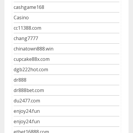
cashgame168
Casino
cc11388.com
chang7777
chinatown888.win
cupcake88x.com
dgb222hot.com
dr888
dr888bet.com
du2477.com
enjoy24.fun
enjoy24.fun
etbet16888.com