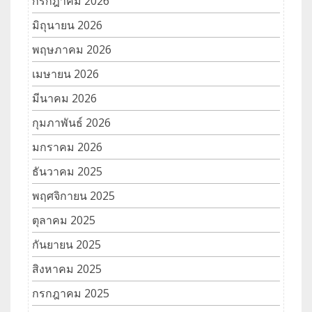
กรกฎาคม 2026
มิถุนายน 2026
พฤษภาคม 2026
เมษายน 2026
มีนาคม 2026
กุมภาพันธ์ 2026
มกราคม 2026
ธันวาคม 2025
พฤศจิกายน 2025
ตุลาคม 2025
กันยายน 2025
สิงหาคม 2025
กรกฎาคม 2025