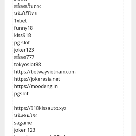
สล็อตเว็บตรง
หนังโป๊ไทย
1xbet
funny18
kiss918
pg slot
joker123
สล็อต777
tokyoslot88
https://betwayvietnam.com
https://jokerasia.net
https://moodeng.in
pgslot
https://918kissauto.xyz
หนังชนโรง
sagame
joker 123