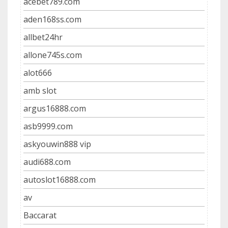
acebet789.com
aden168ss.com
allbet24hr
allone745s.com
alot666
amb slot
argus16888.com
asb9999.com
askyouwin888 vip
audi688.com
autoslot16888.com
av
Baccarat