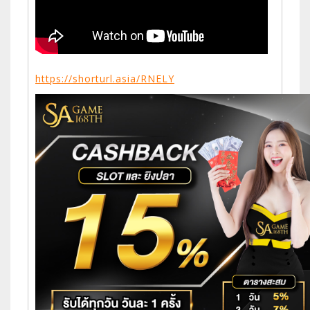
https://shorturl.asia/RNELY