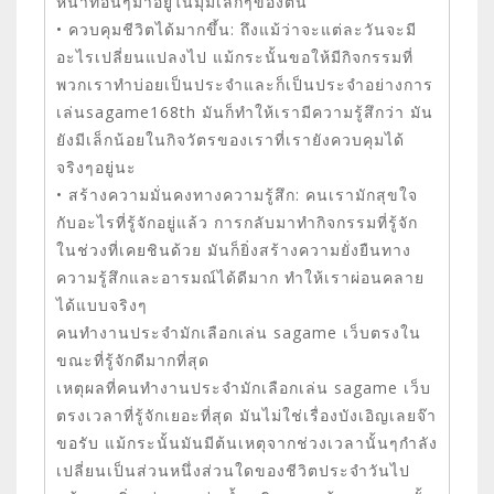
หน้าที่อื่นๆมาอยู่ในมุมเล็กๆของตน
• ควบคุมชีวิตได้มากขึ้น: ถึงแม้ว่าจะแต่ละวันจะมี
อะไรเปลี่ยนแปลงไป แม้กระนั้นขอให้มีกิจกรรมที่
พวกเราทำบ่อยเป็นประจำและก็เป็นประจำอย่างการ
เล่นsagame168th มันก็ทำให้เรามีความรู้สึกว่า มัน
ยังมีเล็กน้อยในกิจวัตรของเราที่เรายังควบคุมได้
จริงๆอยู่นะ
• สร้างความมั่นคงทางความรู้สึก: คนเรามักสุขใจ
กับอะไรที่รู้จักอยู่แล้ว การกลับมาทำกิจกรรมที่รู้จัก
ในช่วงที่เคยชินด้วย มันก็ยิ่งสร้างความยั่งยืนทาง
ความรู้สึกและอารมณ์ได้ดีมาก ทำให้เราผ่อนคลาย
ได้แบบจริงๆ
คนทำงานประจำมักเลือกเล่น sagame เว็บตรงใน
ขณะที่รู้จักดีมากที่สุด
เหตุผลที่คนทำงานประจำมักเลือกเล่น sagame เว็บ
ตรงเวลาที่รู้จักเยอะที่สุด มันไม่ใช่เรื่องบังเอิญเลยจ๊า
ขอรับ แม้กระนั้นมันมีต้นเหตุจากช่วงเวลานั้นๆกำลัง
เปลี่ยนเป็นส่วนหนึ่งส่วนใดของชีวิตประจำวันไป