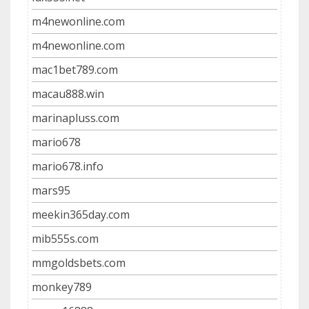
m4newonline.com
m4newonline.com
mac1bet789.com
macau888.win
marinapluss.com
mario678
mario678.info
mars95
meekin365day.com
mib555s.com
mmgoldsbets.com
monkey789