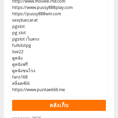
http://www.movie87hd.com
https://www.pussy888play.com
https://pussy888win.com
sexybaccarat
pgslot
pg slot
pgslot เว็บตรง
fullslotpg
live22
ดูหนัง
ดูหนังฟรี
ดูหนังชนโรง
faro168
สล็อต456
https://www.puntaek66.me
คลังเก็บ