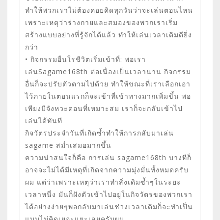
ทำให้พวกเราไม่ต้องคอยคิดทุกวันว่าจะเล่นตอนไหน
เพราะเหตุว่าร่างกายและสมองของพวกเราเริ่ม
สร้างแบบอย่างที่รู้จักได้แล้ว ทำให้เล่นเวลาเดิมดียิ่ง
กว่า
• กิจกรรมอื่นใรชีวิตเริ่มเข้าที่: พอเรา
เล่นSagame168th ต่อเนื่องเป็นเวลานาน กิจกรรม
อื่นก็จะปรับตัวตามไปด้วย ทำให้ขณะที่เราเลือกเอา
ไว้ภายในตอนแรกก็จะเข้าที่เข้าทางมากเพิ่มขึ้น พอ
เพียงมีจังหวะตอนที่เหมาะสม เราก็จะกลับเข้าไป
เล่นได้ทันที
กิจวัตรประจำวันที่เกิดซ้ำทำให้การกลับมาเล่น
sagame สม่ำเสมอมากขึ้น
ความน่าสนใจก็คือ การเล่น sagame168th บางทีก็
อาจจะไม่ได้มีเหตุที่เกิดจากความมุ่งมั่นทั้งหมดครับ
ผม แต่ว่าเพราะเหตุว่าเราทำสิ่งเดิมซ้ำๆในระยะ
เวลาหนึ่ง มันก็ฝังตัวเข้าไปอยู่ในกิจวัตรของพวกเรา
ได้อย่างง่ายๆพอกลับมาเล่นช่วงเวลาเดิมก็จะทำเป็น
แบบไม่คิดเยอะแยะเลยครับผม