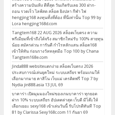
สร้างความบันเทิง ดีที่สุด วันเกิดรับเลย 300 ฝาก-
ถอน รวดเร็ว ไลฟ์สด สล็อต ยิงปลา กีฬา ไพ่
hengjing168 ลงทุนทั้งที่ต้อง ที่นี่เท่านั้น Top 99 by
Lora hengjing168d.com
Tangtem168 22 AUG 2026 สล็อตเว็บตรง ความ
พรีเมียมที่เข้าถึงได้จริง สมาชิกใหม่รับ 100% สายทุน
น้อย สมัครด่วน การันตี กำไรหลักแสน สล็อต168
เข้าให้ทัน ก่อนรางวัลหลุดมือ Top 100 by Chana
Tangtem168e.com
Jinda888 websiteแตกง่าย สล็อตเว็บตรง 2026
ประสบการณ์เล่นยุคใหม่ ระบบเสถียร พร้อมเกมให้
เลือกมากมาย คาสิโน เว็บแม่ เครดิตฟรี Top 7 by
Nydia jin888.asia 13 JUL 69
บาคาร่า เปิดมุมมองใหม่ของเกมบาคาร่า ทุกยอด
ฝาก 10% ระบบเสถียร อัปเดตล่าสุด เว็บดี มีโต๊ะให้
เลือกเยอะ sexy168 เข้าเล่นวันนี้ รับโปรดีทันที Top
81 by Clarissa Sexy168c.com 11 กันยา 69