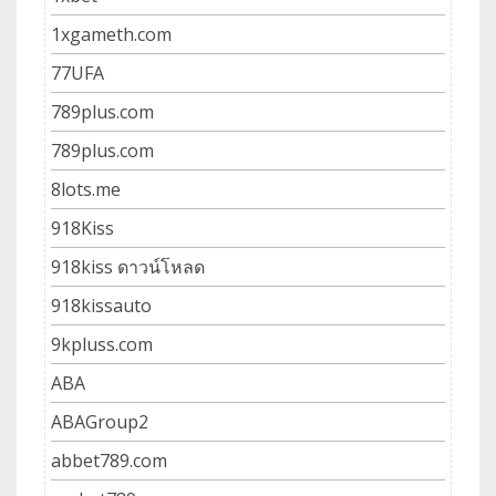
1xgameth.com
77UFA
789plus.com
789plus.com
8lots.me
918Kiss
918kiss ดาวน์โหลด
918kissauto
9kpluss.com
ABA
ABAGroup2
abbet789.com