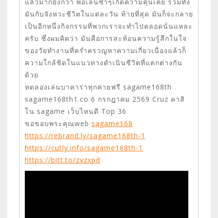
แล้วมากยิ่งกว่า พอเล่นซ้ำๆเกิดความคุ้นเคย รวมทั้ง
มันกับจังหวะชีวิตในแต่ละวัน ท้ายที่สุด มันก็จะกลาย
เป็นอีกหนึ่งกิจกรรมที่พวกเราจะทำไปตลอดนั่นแหละ
ครับ ซึ่งผมคิดว่า มันคือการสะท้อนความรู้สึกในใจ
ของวัยทำงานที่คร่ำครวญหาความเกี่ยวเนื่องแล้วก็
ความใกล้ชิดในแนวทางดำเนินชีวิตที่แตกต่างกัน
ด้วย
ทดลองเล่นบาคาร่าทุกค่ายฟรี sagame168th
sagame168th1.co 6 กรกฎาคม 2569 Cruz คาสิ
โน sagame เว็บไหนดี Top 36
ขอขอบพระคุณweb
sagame168
https://rebrand.ly/sagame168th-1
https://cutly.info/sagame168th-1
https://bitt.to/zvzxpd