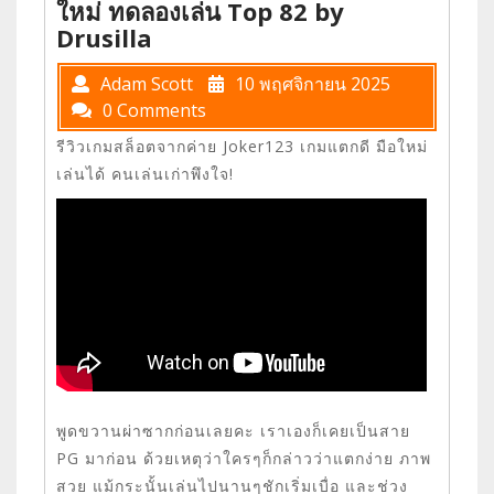
ใหม่ ทดลองเล่น Top 82 by
Drusilla
Adam Scott
10 พฤศจิกายน 2025
0 Comments
รีวิวเกมสล็อตจากค่าย Joker123 เกมแตกดี มือใหม่
เล่นได้ คนเล่นเก่าพึงใจ!
พูดขวานผ่าซากก่อนเลยคะ เราเองก็เคยเป็นสาย
PG มาก่อน ด้วยเหตุว่าใครๆก็กล่าวว่าแตกง่าย ภาพ
สวย แม้กระนั้นเล่นไปนานๆชักเริ่มเบื่อ และช่วง