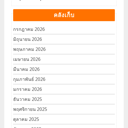
คลังเก็บ
กรกฎาคม 2026
มิถุนายน 2026
พฤษภาคม 2026
เมษายน 2026
มีนาคม 2026
กุมภาพันธ์ 2026
มกราคม 2026
ธันวาคม 2025
พฤศจิกายน 2025
ตุลาคม 2025