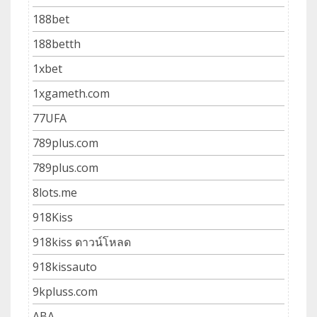
188bet
188betth
1xbet
1xgameth.com
77UFA
789plus.com
789plus.com
8lots.me
918Kiss
918kiss ดาวน์โหลด
918kissauto
9kpluss.com
ABA