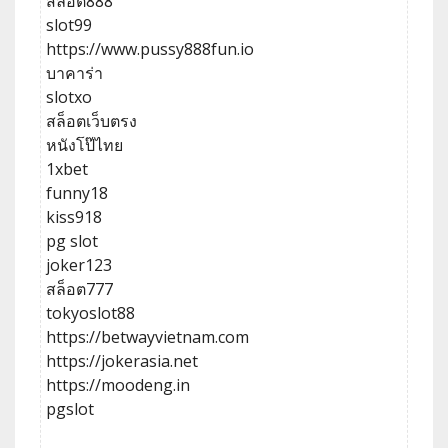
สล็อต888
slot99
https://www.pussy888fun.io
บาคาร่า
slotxo
สล็อตเว็บตรง
หนังโป๊ไทย
1xbet
funny18
kiss918
pg slot
joker123
สล็อต777
tokyoslot88
https://betwayvietnam.com
https://jokerasia.net
https://moodeng.in
pgslot