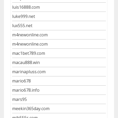
luis16888.com
luke999.net
lux555.net
m4newonline.com
m4newonline.com
mac1bet789.com
macau888.win
marinapluss.com
mario678
mario678.info
mars95
meekin365day.com
mib555s.com