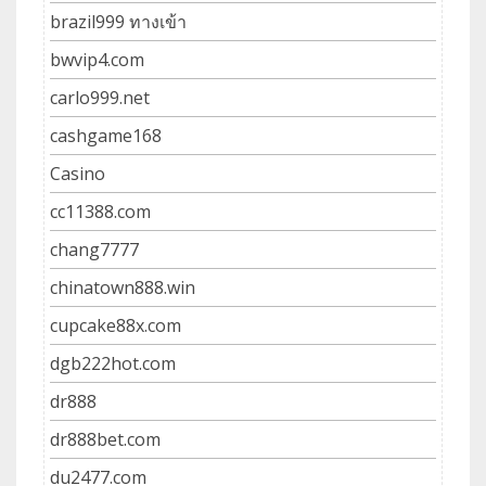
brazil999 ทางเข้า
bwvip4.com
carlo999.net
cashgame168
Casino
cc11388.com
chang7777
chinatown888.win
cupcake88x.com
dgb222hot.com
dr888
dr888bet.com
du2477.com