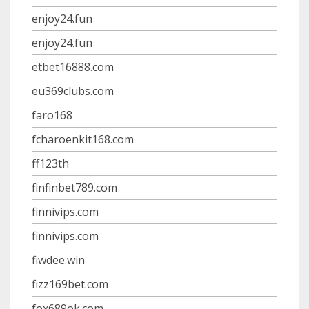
enjoy24.fun
enjoy24.fun
etbet16888.com
eu369clubs.com
faro168
fcharoenkit168.com
ff123th
finfinbet789.com
finnivips.com
finnivips.com
fiwdee.win
fizz169bet.com
fox689ok.com