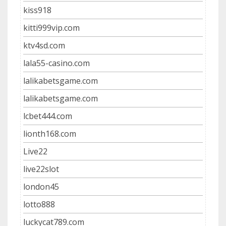
kiss918
kitti999vip.com
ktv4sd.com
lala55-casino.com
lalikabetsgame.com
lalikabetsgame.com
lcbet444.com
lionth168.com
Live22
live22slot
london45
lotto888
luckycat789.com