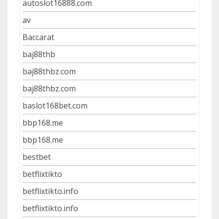
autoslot16888.com
av
Baccarat
baj88thb
baj88thbz.com
baj88thbz.com
baslot168bet.com
bbp168.me
bbp168.me
bestbet
betflixtikto
betflixtikto.info
betflixtikto.info