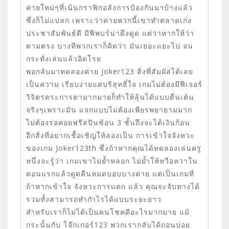
ค่ายใหม่ๆที่เน้นกราฟิกอลังการป้องกันมาบ้างแล้ว
ซึ่งก็ไม่แปลก เพราะว่าค่ายพวกนี้เขาทำตลาดเก่ง
ประชาสัมพันธ์ดี มีฟีพบร์น่าดึงดูด แต่ว่าหากให้ว่า
ตามตรง บางทีพวกเราก็คิดว่า มันเยอะแยะไป จน
กระทั่งเล่นแล้วอิดโรย
พอกลับมาทดลองค่าย Joker123 สิ่งที่สัมผัสได้เลย
เป็นความ เรียบง่ายแต่บริสุทธิ์ใจ เกมไม่ต้องมีฟีเจอร์
วิจิตรตระการตามากมายก็ทำให้ลุ้นได้แบบตื่นเต้น
จริงๆเพราะมัน แจกแบบไม่ต้องเพียรพยายามมาก
ไม่ต้องรอคอยฟรีสปินซ้อน 3 ชั้นถึงจะได้เงินก้อน
อีกสิ่งที่อยากเชื้อเชิญให้ลองเป็น การเข้าใจจังหวะ
ของเกม Joker123th ซึ่งถ้าหากคุณได้ทดลองเล่นครู่
หนึ่งจะรู้ว่า เกมเขาไม่ย้ำหลอก ไม่ย้ำให้หวือหวาใน
ตอนแรกแล้วดูดคืนหมดบอบบางค่าย แต่เป็นเกมที่
ถ้าหากเข้าใจ จังหวะการแตก แล้ว คุณจะจับทางได้
รวมทั้งสามารถทำกำไรได้แบบระยะยาว
สำหรับเราก็ไม่ได้เป็นคนโชคดีอะไรมากมาย แม้
กระนั้นกับ โจ๊กเกอร์123 พวกเรากลับได้ถอนบ่อย