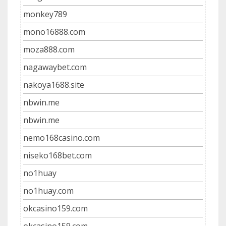
monkey789
mono16888.com
moza888.com
nagawaybet.com
nakoya1688.site
nbwin.me
nbwin.me
nemo168casino.com
niseko168bet.com
no1huay
no1huay.com
okcasino159.com