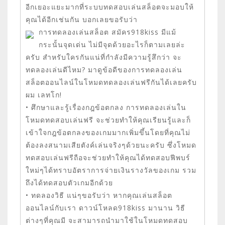
อีกเยอะแยะมากที่ระบบทดสอบเล่นสล็อตจะมอบให้
คุณได้อีกเช่นกัน บอกเลยขอรับว่า
การทดลองเล่นสล็อต สมัคร918kiss มีแม้
กระนั้นจุดเด่น ไม่มีจุดด้วยอะไรก็ตามเลยล่ะ
ครับ สำหรับใครกันแน่ที่กำลังมีความรู้สึกว่า จะ
ทดลองเล่นดีไหม? มาดูข้อดีของการทดลองเล่น
สล็อตออนไลน์ในโหมดทดลองเล่นฟรีกันได้เลยครับ
ผม เลทโก!
• ศึกษาและรู้เรื่องกฎข้อตกลง การทดลองเล่นใน
โหมดทดสอบเล่นฟรี จะช่วยทำให้คุณเรียนรู้และก็
เข้าใจกฎข้อตกลงของเกมมากเพิ่มขึ้นโดยที่คุณไม่
ต้องลงสนามเสียตังค์เล่นจริงๆด้วยนะครับ ซึ่งโหมด
ทดสอบเล่นฟรีถือจะช่วยทำให้คุณได้ทดสอบฟีพบร์
ใหม่ๆได้ทราบอัตราการจ่ายเงินรางวัลของเกม รวม
ถึงได้ทดสอบตัวเกมอีกด้วย
• ทดลองวิธี แน่ๆขอรับว่า หากคุณเล่นสล็อต
ออนไลน์กับเรา ดาวน์โหลด918kiss มานาน วิธี
ต่างๆที่คุณมี จะสามารถนำมาใช้ในโหมดทดสอบ