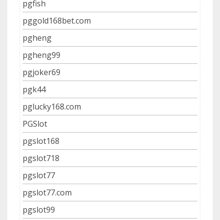
pgfish
pggold168bet.com
pgheng
pgheng99
pgjoker69
pgk44
pglucky168.com
PGSlot
pgslot168
pgslot718
pgslot77
pgslot77.com
pgslot99