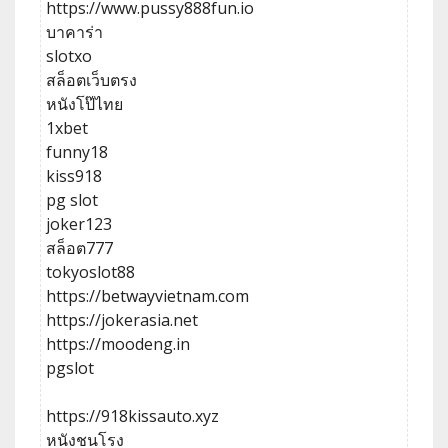
https://www.pussy888fun.io
บาคาร่า
slotxo
สล็อตเว็บตรง
หนังโป๊ไทย
1xbet
funny18
kiss918
pg slot
joker123
สล็อต777
tokyoslot88
https://betwayvietnam.com
https://jokerasia.net
https://moodeng.in
pgslot
https://918kissauto.xyz
หนังชนโรง