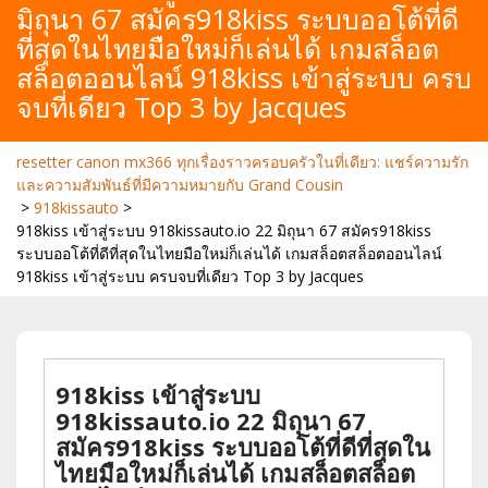
มิถุนา 67 สมัคร918kiss ระบบออโต้ที่ดี
ที่สุดในไทยมือใหม่ก็เล่นได้ เกมสล็อต
สล็อตออนไลน์ 918kiss เข้าสู่ระบบ ครบ
จบที่เดียว Top 3 by Jacques
resetter canon mx366 ทุกเรื่องราวครอบครัวในที่เดียว: แชร์ความรัก
และความสัมพันธ์ที่มีความหมายกับ Grand Cousin
>
918kissauto
>
918kiss เข้าสู่ระบบ 918kissauto.io 22 มิถุนา 67 สมัคร918kiss
ระบบออโต้ที่ดีที่สุดในไทยมือใหม่ก็เล่นได้ เกมสล็อตสล็อตออนไลน์
918kiss เข้าสู่ระบบ ครบจบที่เดียว Top 3 by Jacques
918kiss เข้าสู่ระบบ
918kissauto.io 22 มิถุนา 67
สมัคร918kiss ระบบออโต้ที่ดีที่สุดใน
ไทยมือใหม่ก็เล่นได้ เกมสล็อตสล็อต