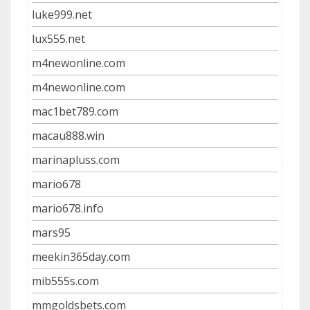
luke999.net
lux555.net
m4newonline.com
m4newonline.com
mac1bet789.com
macau888.win
marinapluss.com
mario678
mario678.info
mars95
meekin365day.com
mib555s.com
mmgoldsbets.com