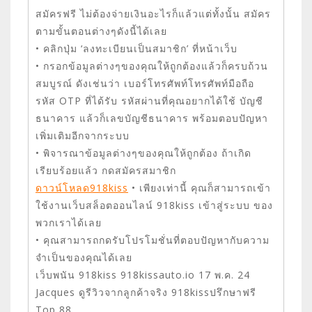
สมัครฟรี ไม่ต้องจ่ายเงินอะไรก็แล้วแต่ทั้งนั้น สมัคร
ตามขั้นตอนต่างๆดังนี้ได้เลย
• คลิกปุ่ม ‘ลงทะเบียนเป็นสมาชิก’ ที่หน้าเว็บ
• กรอกข้อมูลต่างๆของคุณให้ถูกต้องแล้วก็ครบถ้วน
สมบูรณ์ ดังเช่นว่า เบอร์โทรศัพท์โทรศัพท์มือถือ
รหัส OTP ที่ได้รับ รหัสผ่านที่คุณอยากได้ใช้ บัญชี
ธนาคาร แล้วก็เลขบัญชีธนาคาร พร้อมตอบปัญหา
เพิ่มเติมอีกจากระบบ
• พิจารณาข้อมูลต่างๆของคุณให้ถูกต้อง ถ้าเกิด
เรียบร้อยแล้ว กดสมัครสมาชิก
ดาวน์โหลด918kiss
• เพียงเท่านี้ คุณก็สามารถเข้า
ใช้งานเว็บสล็อตออนไลน์ 918kiss เข้าสู่ระบบ ของ
พวกเราได้เลย
• คุณสามารถกดรับโปรโมชั่นที่ตอบปัญหากับความ
จำเป็นของคุณได้เลย
เว็บพนัน 918kiss 918kissauto.io 17 พ.ค. 24
Jacques ดูรีวิวจากลูกค้าจริง 918kissปรึกษาฟรี
Top 88