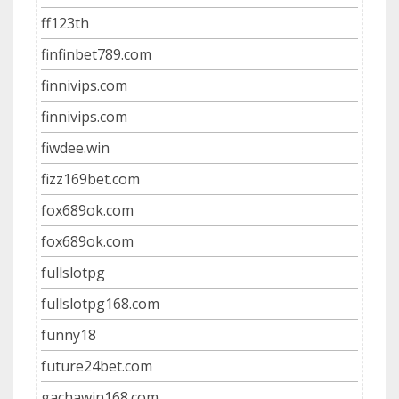
ff123th
finfinbet789.com
finnivips.com
finnivips.com
fiwdee.win
fizz169bet.com
fox689ok.com
fox689ok.com
fullslotpg
fullslotpg168.com
funny18
future24bet.com
gachawin168.com