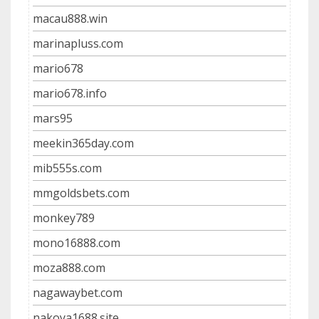
macau888.win
marinapluss.com
mario678
mario678.info
mars95
meekin365day.com
mib555s.com
mmgoldsbets.com
monkey789
mono16888.com
moza888.com
nagawaybet.com
nakoya1688.site