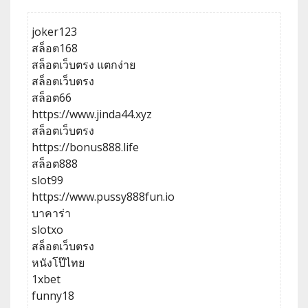
joker123
สล็อต168
สล็อตเว็บตรง แตกง่าย
สล็อตเว็บตรง
สล็อต66
https://www.jinda44.xyz
สล็อตเว็บตรง
https://bonus888.life
สล็อต888
slot99
https://www.pussy888fun.io
บาคาร่า
slotxo
สล็อตเว็บตรง
หนังโป๊ไทย
1xbet
funny18