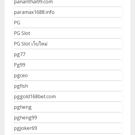
pananthai99.com
paramax1688.info
PG
PG Slot
PG Slot เว็บใหม่
pg77
Pg99
pgceo
pgfish
pggold168bet.com
pgheng
pgheng99
pgjoker69