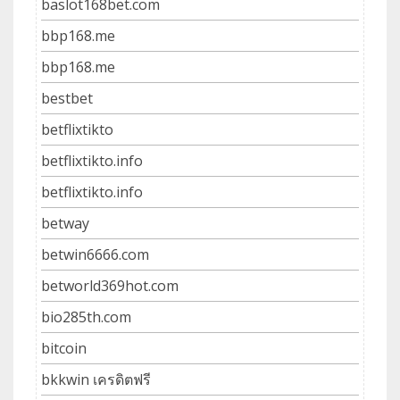
baslot168bet.com
bbp168.me
bbp168.me
bestbet
betflixtikto
betflixtikto.info
betflixtikto.info
betway
betwin6666.com
betworld369hot.com
bio285th.com
bitcoin
bkkwin เครดิตฟรี