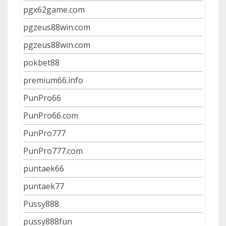
pgx62game.com
pgzeus88win.com
pgzeus88win.com
pokbet88
premium66.info
PunPro66
PunPro66.com
PunPro777
PunPro777.com
puntaek66
puntaek77
Pussy888
pussy888fun