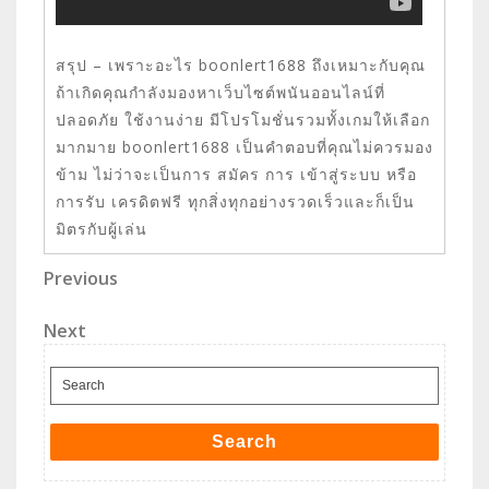
สรุป – เพราะอะไร boonlert1688 ถึงเหมาะกับคุณ
ถ้าเกิดคุณกำลังมองหาเว็บไซต์พนันออนไลน์ที่
ปลอดภัย ใช้งานง่าย มีโปรโมชั่นรวมทั้งเกมให้เลือก
มากมาย boonlert1688 เป็นคำตอบที่คุณไม่ควรมอง
ข้าม ไม่ว่าจะเป็นการ สมัคร การ เข้าสู่ระบบ หรือ
การรับ เครดิตฟรี ทุกสิ่งทุกอย่างรวดเร็วและก็เป็น
มิตรกับผู้เล่น
แนะแนว
Previous
Previous
Post
เรื่อง
Next
Next
Post
Search
for:
Search