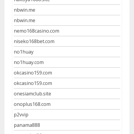
nbwin.me
nbwin.me
nemo168casino.com
niseko168bet.com
no1huay
no1huay.com
okcasino159.com
okcasino159.com
onesiamclub.site
onoplus168.com
p2vvip
panama888