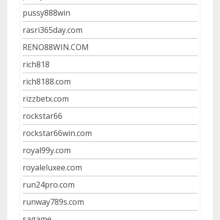
pussy888win
rasri365day.com
RENO88WIN.COM
rich818
rich8188.com
rizzbetx.com
rockstar66
rockstar66win.com
royal99y.com
royaleluxee.com
run24pro.com
runway789s.com
sagame