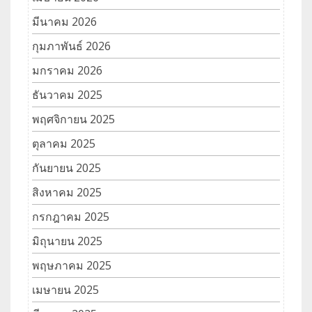
มีนาคม 2026
กุมภาพันธ์ 2026
มกราคม 2026
ธันวาคม 2025
พฤศจิกายน 2025
ตุลาคม 2025
กันยายน 2025
สิงหาคม 2025
กรกฎาคม 2025
มิถุนายน 2025
พฤษภาคม 2025
เมษายน 2025