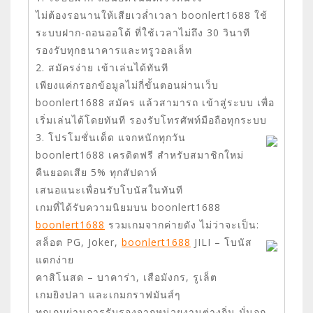
ไม่ต้องรอนานให้เสียเวล่ำเวลา boonlert1688 ใช้
ระบบฝาก-ถอนออโต้ ที่ใช้เวลาไม่ถึง 30 วินาที
รองรับทุกธนาคารและทรูวอลเล็ท
2. สมัครง่าย เข้าเล่นได้ทันที
เพียงแค่กรอกข้อมูลไม่กี่ขั้นตอนผ่านเว็บ
boonlert1688 สมัคร แล้วสามารถ เข้าสู่ระบบ เพื่อ
เริ่มเล่นได้โดยทันที รองรับโทรศัพท์มือถือทุกระบบ
3. โปรโมชั่นเด็ด แจกหนักทุกวัน
boonlert1688 เครดิตฟรี สำหรับสมาชิกใหม่
คืนยอดเสีย 5% ทุกสัปดาห์
เสนอแนะเพื่อนรับโบนัสในทันที
เกมที่ได้รับความนิยมบน boonlert1688
boonlert1688
รวมเกมจากค่ายดัง ไม่ว่าจะเป็น:
สล็อต PG, Joker,
boonlert1688
JILI – โบนัส
แตกง่าย
คาสิโนสด – บาคาร่า, เสือมังกร, รูเล็ต
เกมยิงปลา และเกมกราฟมันส์ๆ
ทุกเกมผ่านการรับรองจากหน่วยงานต่างถิ่น มั่นอก