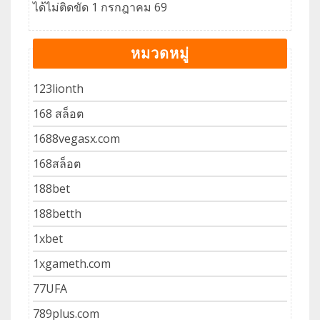
ได้ไม่ติดขัด 1 กรกฎาคม 69
หมวดหมู่
123lionth
168 สล็อต
1688vegasx.com
168สล็อต
188bet
188betth
1xbet
1xgameth.com
77UFA
789plus.com