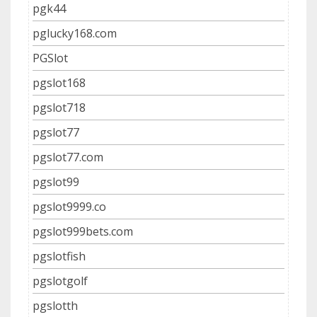
pgk44
pglucky168.com
PGSlot
pgslot168
pgslot718
pgslot77
pgslot77.com
pgslot99
pgslot9999.co
pgslot999bets.com
pgslotfish
pgslotgolf
pgslotth