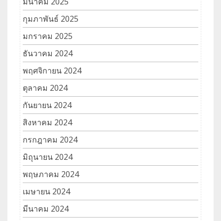
มีนาคม 2025
กุมภาพันธ์ 2025
มกราคม 2025
ธันวาคม 2024
พฤศจิกายน 2024
ตุลาคม 2024
กันยายน 2024
สิงหาคม 2024
กรกฎาคม 2024
มิถุนายน 2024
พฤษภาคม 2024
เมษายน 2024
มีนาคม 2024