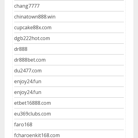
chang7777
chinatown888.win
cupcake88x.com
dgb222hot.com
dr888
dr888bet.com
du2477.com
enjoy24.fun
enjoy24.fun
etbet16888.com
eu369clubs.com
faro168
fcharoenkit168.com