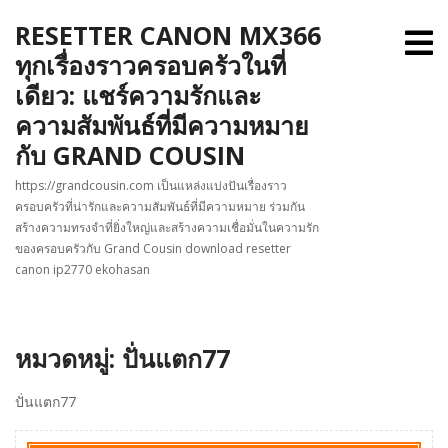
Skip
RESETTER CANON MX366
to
O
M
content
ทุกเรื่องราวครอบครัวในที่
เดียว: แชร์ความรักและ
ความสัมพันธ์ที่มีความหมาย
กับ GRAND COUSIN
https://grandcousin.com เป็นแหล่งแบ่งปันเรื่องราว
ครอบครัวที่น่ารักและความสัมพันธ์ที่มีความหมาย ร่วมกัน
สร้างความทรงจำที่ยิ่งใหญ่และสร้างความเชื่อมั่นในความรัก
ของครอบครัวกับ Grand Cousin download resetter
canon ip2770 ekohasan
หมวดหมู่:
ปั่นแตก77
ปั่นแตก77