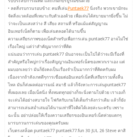
รับประสบการณ์ที่ดี และเกมก็บริบูรณ์ขึ้นด้วย
• ลดสิ่งรบกวนรอบข้าง: คนที่เล่น
Puntaek77
นิ่งจริง พวกเขามักจะ
จัดสิ่งแวดล้อมที่เหมาะกับตัวเองด้วย เพื่อเล่นได้สบายมากยิ่งขึ้น ไม่
ว่าจะเป็นแสงสว่าง สี เสียง สถานที่ หรือแม้แต่สัญญาณ
อินเทอร์เน็ตก็ตาม เพื่อเล่นตลอดได้นานขึ้น
ความเสถียรภาพของเน็ตสำหรับเพื่อการเล่น puntaek77 อาจไม่ใช่
เรื่องใหญ่ แต่ว่าสำคัญมากกว่าที่คิด
แน่นอนว่าการเล่น puntaek77 มันอาจจะเป็นไปได้ว่าจะมีเรื่องที่
สำคัญหรือใหญ่กว่าเรื่องสัญญาณอินเทอร์เน็ตของพวกเราเอง แต่
ผมบอกเลยว่า มันก็ยังคงเป็นเรื่องจำเป็นมากกว่าที่คิดครับผม
เนื่องจากถ้าสังเกตดีๆการเชื่อมต่ออินเทอร์เน็ตที่เสถียรรวมทั้งลื่น
ไหล มันก็ส่งผลต่ออารมณ์ สมาธิ แล้วก็จังหวะการเล่นpuntaek77
ทั้งผองเลย เมื่อเน็ตนิ่ง ทั้งหมดทุกอย่างก็จะนิ่งตามไปด้วย เราเองก็
จะเล่นได้อย่างสบายใจ โฟกัสกับเกมได้เต็มกำลังกว่าเดิม แล้วก็ยัง
สามารถเล่นสม่ำเสมอได้นานเท่าที่ใจคิดได้เลยล่ะนะครับ เพราะ
ฉะนั้น อย่าปล่อยให้เรื่องความเสถียรของอินเทอร์เน็ตห่วยแตกๆ
มารบกวนการเล่นของคุณครับผม
เว็บตรงสล็อต puntaek77 puntaek77.fun 30 JUL 26 Steve คาสิ