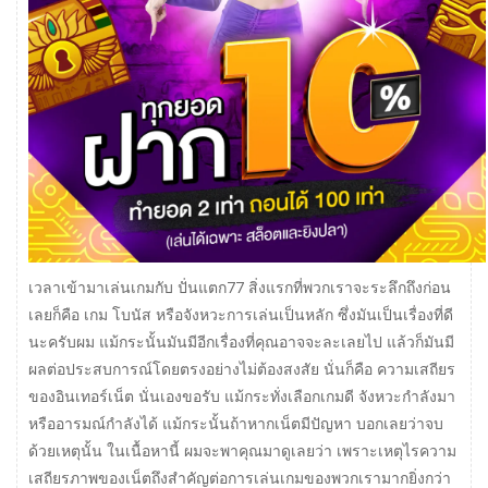
เวลาเข้ามาเล่นเกมกับ ปั่นแตก77 สิ่งแรกที่พวกเราจะระลึกถึงก่อน
เลยก็คือ เกม โบนัส หรือจังหวะการเล่นเป็นหลัก ซึ่งมันเป็นเรื่องที่ดี
นะครับผม แม้กระนั้นมันมีอีกเรื่องที่คุณอาจจะละเลยไป แล้วก็มันมี
ผลต่อประสบการณ์โดยตรงอย่างไม่ต้องสงสัย นั่นก็คือ ความเสถียร
ของอินเทอร์เน็ต นั่นเองขอรับ แม้กระทั่งเลือกเกมดี จังหวะกำลังมา
หรืออารมณ์กำลังได้ แม้กระนั้นถ้าหากเน็ตมีปัญหา บอกเลยว่าจบ
ด้วยเหตุนั้น ในเนื้อหานี้ ผมจะพาคุณมาดูเลยว่า เพราะเหตุไรความ
เสถียรภาพของเน็ตถึงสำคัญต่อการเล่นเกมของพวกเรามากยิ่งกว่า