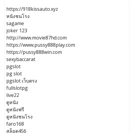
https://918kissauto.xyz
หนังชนโรง
sagame
joker 123
http://www.movie87hd.com
https://www.pussy888play.com
https://pussy888win.com
sexybaccarat
pgslot
pg slot
pgslot เว็บตรง
fullslotpg
live22
ดูหนัง
ดูหนังฟรี
ดูหนังชนโรง
faro168
สล็อต456