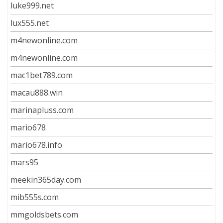
luke999.net
lux555.net
m4newonline.com
m4newonline.com
mac1bet789.com
macau888.win
marinapluss.com
mario678
mario678.info
mars95
meekin365day.com
mib555s.com
mmgoldsbets.com