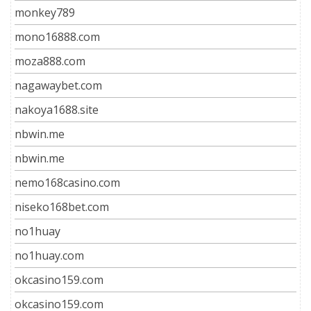
monkey789
mono16888.com
moza888.com
nagawaybet.com
nakoya1688.site
nbwin.me
nbwin.me
nemo168casino.com
niseko168bet.com
no1huay
no1huay.com
okcasino159.com
okcasino159.com