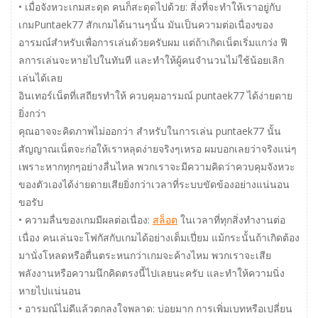
• เมื่อจังหวะเกมสะดุด คนก็สะดุดไปด้วย: สิ่งที่จะทำให้เราอยู่กับ
เกมPuntaek77 สักเกมได้นานๆนั้น มันเป็นความต่อเนื่องของ
อารมณ์สำหรับเพื่อการเล่นด้วยครับผม แต่ถ้าเกิดเน็ตเริ่มแกว่ง ฟี
ลการเล่นจะหายไปในทันที และทำให้ผู้คนจำนวนไม่ใช้น้อยเลิก
เล่นได้เลย
อินเทอร์เน็ตที่เสถียรทำให้ ควบคุมอารมณ์ puntaek77 ได้ง่ายดาย
ยิ่งกว่า
คุณอาจจะคิดภาพไม่ออกว่า สำหรับในการเล่น puntaek77 นั้น
สัญญาณเน็ตจะก่อให้เราหลุดง่ายจริงๆเหรอ ผมบอกเลยว่าจริงแน่ๆ
เพราะหากทุกๆอย่างลื่นไหล พวกเราจะมีความคิดว่าควบคุมจังหวะ
ของตัวเองได้ง่ายดายเสียยิ่งกว่าเวลาที่ระบบขัดข้องอย่างแน่นอน
ขอรับ
• ความลื่นของเกมมีผลต่อเนื่อง:
สล็อต
ในเวลาที่ทุกสิ่งทำงานต่อ
เนื่อง คนเล่นจะโฟกัสกับเกมได้อย่างเต็มเปี่ยม แม้กระนั้นถ้าเกิดต้อง
มานั่งโหลดหรือตื่นตระหนกว่าเกมจะค้างไหม พวกเราจะเสีย
พลังงานหรือความนึกคิดตรงนี้ไปเลยนะครับ และทำให้ความนิ่ง
หายไปแน่นอน
• อารมณ์ไม่ดีแล้วตกลงใจพลาด: บ่อยมาก การเพิ่มเบทหรือเปลี่ยน