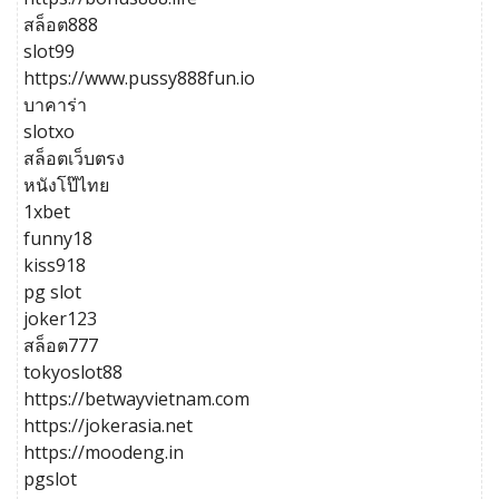
สล็อต888
slot99
https://www.pussy888fun.io
บาคาร่า
slotxo
สล็อตเว็บตรง
หนังโป๊ไทย
1xbet
funny18
kiss918
pg slot
joker123
สล็อต777
tokyoslot88
https://betwayvietnam.com
https://jokerasia.net
https://moodeng.in
pgslot