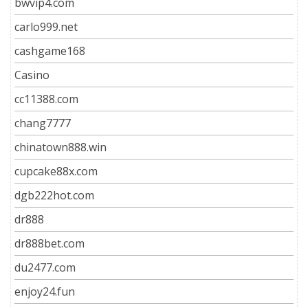
bwvip4.com
carlo999.net
cashgame168
Casino
cc11388.com
chang7777
chinatown888.win
cupcake88x.com
dgb222hot.com
dr888
dr888bet.com
du2477.com
enjoy24.fun