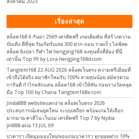
สิงหาคม 2023
เรื่องล่าสุด
สล็อต168 6 กันยา 2569 เครดิตฟรี เกมเดิมพัน ที่สร้างความ
บันเทิง ดีที่สุด วันเกิดรับเลย 300 ฝาก-ถอน รวดเร็ว ไลฟ์สด
สล็อต ยิงปลา กีฬา ไพ่ hengjing168 ลงทุนทั้งที่ต้อง ที่นี่
เท่านั้น Top 99 by Lora hengjing168d.com
Tangtem168 22 AUG 2026 สล็อตเว็บตรง ความพรีเมียมที่
เข้าถึงได้จริง สมาชิกใหม่รับ 100% สายทุนน้อย สมัครด่วน
การันตี กำไรหลักแสน สล็อต168 เข้าให้ทัน ก่อนรางวัลหลุด
มือ Top 100 by Chana Tangtem168e.com
Jinda888 websiteแตกง่าย สล็อตเว็บตรง 2026
ประสบการณ์เล่นยุคใหม่ ระบบเสถียร พร้อมเกมให้เลือก
มากมาย คาสิโน เว็บแม่ เครดิตฟรี Top 7 by Nydia
jin888.asia 13 JUL 69
บาคาร่า เปิดมุมมองใหม่ของเกมบาคาร่า ทุกยอดฝาก 10%