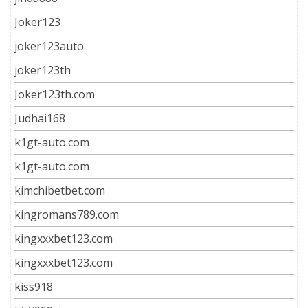
Joker123
joker123auto
joker123th
Joker123th.com
Judhai168
k1gt-auto.com
k1gt-auto.com
kimchibetbet.com
kingromans789.com
kingxxxbet123.com
kingxxxbet123.com
kiss918