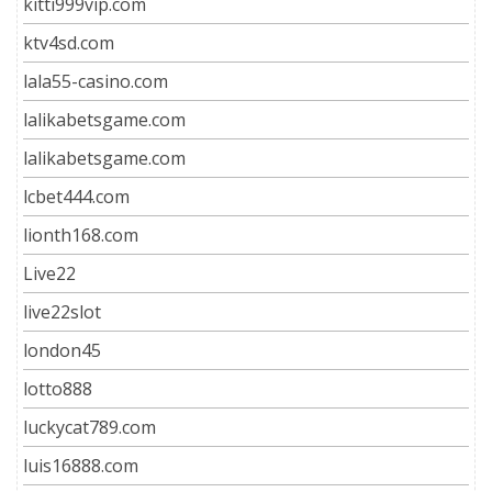
kitti999vip.com
ktv4sd.com
lala55-casino.com
lalikabetsgame.com
lalikabetsgame.com
lcbet444.com
lionth168.com
Live22
live22slot
london45
lotto888
luckycat789.com
luis16888.com