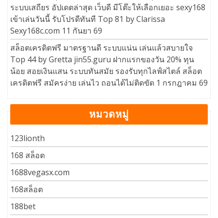
ระบบเสถียร อัปเดตล่าสุด เว็บดี มีโต๊ะให้เลือกเยอะ sexy168
เข้าเล่นวันนี้ รับโปรดีทันที Top 81 by Clarissa
Sexy168c.com 11 กันยา 69
สล็อตเครดิตฟรี มาตรฐานดี ระบบแน่น เล่นแล้วสบายใจ
Top 44 by Gretta jin55.guru ฝากแรกของวัน 20% ทุน
น้อย สอยเงินแสน ระบบทันสมัย รองรับทุกไลฟ์สไตล์ สล็อต
เครดิตฟรี สมัครง่าย เล่นไว ถอนได้ไม่ติดขัด 1 กรกฎาคม 69
หมวดหมู่
123lionth
168 สล็อต
1688vegasx.com
168สล็อต
188bet