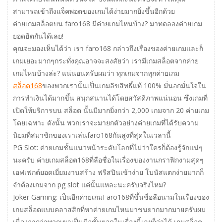
สามารถเข้าถึงแจ็คพอตของเกมได้ง่ายมากยิ่งขึ้นอีกด้วย
ค่ายเกมสล็อตบน faro168 มีค่ายเกมไหนบ้าง? มาทดลองค่ายเกม
ยอดฮิตกันได้เลย!
คุณจะมองเห็นได้ว่า เรา faro168 กล่าวถึงเรื่องของค่ายเกมและก็
เกมเยอะมากๆกระทั่งคุณอาจจะสงสัยว่า เรามีเกมสล็อตจากค่าย
เกมไหนบ้างล่ะ? แน่นอนครับผมว่า ทุกเกมจากทุกค่ายเกม
สล็อต168
ของพวกเรานั้นเป็นเกมลิขสิทธิ์แท้ 100% มั่นอกมั่นใจใน
การทำเงินได้มากขึ้น สนุกสนานได้โดยสวัสดิภาพแน่นอน ซึ่งเกมที่
เปิดให้บริการบน สล็อต นั้นมีมากยิ่งกว่า 2,000 เกมจาก 20 ค่ายเกม
โดยเฉพาะ ดังนั้น พวกเราจะมายกตัวอย่างค่ายเกมที่ได้รับความ
นิยมที่สมาชิกของเราเล่นfaro168กันสูงที่สุดในเวลานี้
PG Slot: ค่ายเกมชั้นแนวหน้าระดับโลกที่ไม่ว่าใครก็ต้องรู้จักแน่ๆ
นะครับ ค่ายเกมสล็อต168ที่ลือชื่อในเรื่องของงานกราฟิกงามสุดๆ
เอฟเฟกต์ยอดเยี่ยมงานสร้าง ฟรีสปินเข้าง่าย โบนัสแตกง่ายมากก็
จำต้องเกมจาก pg slot แค่นั้นแหละนะครับจริงไหม?
Joker Gaming: เป็นอีกค่ายเกมFaro168ที่ขึ้นชื่อลือนามในเรื่องของ
เกมสล็อตแบบคลาสสิกที่หาค่ายเกมไหนมาชนยากมากมายครับผม
เนื่องจากว่าพวกเขาเป็นมือชั้นยอดในเรื่องนี้เลยก็ว่าได้ เกมสล็อต