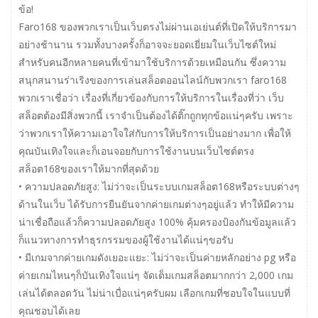
ข้อ!
Faro168 ของพวกเราเป็นเว็บตรงไม่ผ่านเอเย่นต์ที่เปิดให้บริการมา
อย่างช้านาน รวมทั้งบางครั้งก็อาจจะยอดเยี่ยมในเว็บไซต์ใหม่
สำหรับคนอีกหลายคนที่เข้ามาใช้บริการด้วยเหมือนกัน ซึ่งความ
สนุกสนานร่าเริงของการเล่นสล็อตออนไลน์กับพวกเรา faro168
พวกเราเชื่อว่า เรื่องที่เกี่ยวข้องกับการให้บริการในเรื่องที่ว่า เว็บ
สล็อตต้องมีสิ่งพวกนี้ เราจำเป็นต้องได้ติ๊กถูกทุกข้อแน่ๆครับ เพราะ
ว่าพวกเราให้ความเอาใจใส่กับการให้บริการเป็นอย่างมาก เพื่อให้
คุณบันเทิงใจและก็เอนจอยกับการใช้งานบนเว็บไซต์ตรง
สล็อต168ของเราให้มากที่สุดด้วย
• ความปลอดภัยสูง: ไม่ว่าจะเป็นระบบเกมสล็อต168หรือระบบต่างๆ
ด้านในเว็บ ได้รับการยืนยันจากค่ายเกมต่างๆอยู่แล้ว ทำให้มีความ
น่าเชื่อถือแล้วก็ความปลอดภัยสูง 100% คุ้มครองป้องกันข้อมูลแล้ว
ก็แนวทางการทำธุรกรรมของผู้ใช้งานได้แน่ๆขอรับ
• มีเกมจากค่ายเกมดังเยอะแยะ: ไม่ว่าจะเป็นค่ายหลักอย่าง pg หรือ
ค่ายเกมไหนๆก็บันเทิงใจแน่ๆ จัดเต็มเกมสล็อตมากกว่า 2,000 เกม
เล่นได้ตลอดวัน ไม่น่าเบื่อแน่ๆครับผม เลือกเกมที่ชอบใจในแบบที่
คุณชอบได้เลย