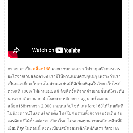
กว่าจะมาเป็น
สล็อต168
พวกเราบอกเลยว่า ไม่ว่าคุณจึงควรการ
อะไรจากเว็บสล็อต168 เรามีให้ท่านแบบครบๆแน่ๆ เพราะว่าเรา
เป็นยอดเยี่ยมเว็บตรงไม่ผ่านเอเย่นต์ที่ดีเยี่ยมที่สุดในไทย เว็บไซต์
ตรงแท้ 100% ไม่ผ่านเอเย่นต์ ลิขสิทธิ์แท้จากค่ายเกมชั้นหนึ่งระดับ
นานาชาติมากมาย นำโดยค่ายหลักอย่าง pg มาพร้อมเกม
สล็อต168มากกว่า 2,000 เกมบนเว็บไซต์ เล่นfaro168ได้โดยทันที
ไม่ต้องดาวน์โหลดหรือติดตั้ง โปรโมชั่นรวมทั้งกิจกรรมจัดเต็ม รับ
เครดิตฟรีได้ตั้งแต่ลงทะเบียนใหม่ ไม่พลาดทุกความเพลิดเพลินที่ดี
เยี่ยมที่สุดในตอนนี้ ลงทะเบียนสมัครสมาชิกใหม่กับเรา faro168