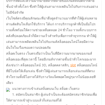
บริการที่ดีและความมากมายหลากหลายของเกมส์สล็อตจากค่าย
ชั้นนำทั่วทั้งโลก ซึ่งทำให้ผู้เล่นสามารถเพลินใจไปกับการเล่นอย่าง
ไม่มีข้อจำกัด
เว็บไซต์ตรงมีคุณลักษณะที่น่าดึงดูดจำนวนมากที่ทำให้ผู้เล่นหลาย
ท่านตัดสินใจเลือกใช้บริการ ได้แก่ การบริการลูกค้าที่เป็นมือโปร
รวมทั้งพร้อมให้ความช่วยเหลือตลอด 24 ชั่วโมง รวมทั้งระบบการ
คลังที่ปลอดภัยแล้วก็มีความเร็วสำหรับเพื่อการทำธุรกรรม ทำให้ผู้
เล่นสามารถเพลิดเพลินใจไปกับเกมส์สล็อตออนไลน์โดยมีความ
มั่นใจในเรื่องของความปลอดภัย
สล็อตเว็บตรง เว็บตรงถือว่าเป็นเว็บที่มีความมากมายของเกมส์
สล็อตเยอะที่สุดเวลานี้ โดยมีเกมส์จากค่ายชั้นนำทั่วโลกเยอะมาก
ดังเช่นว่า สล็อตออนไลน์ 3D, สล็อตคลาสสิก,
slot
สล็อตออนไลน์
ที่มีโบนัสให้เลือกเล่น ซึ่งทำให้ผู้เล่นสามารถเลือกเล่นเกมส์ที่ตรง
หัวใจรวมทั้งมีโอกาสได้รับรางวัลแจ็คพอตใหญ่ๆมากไม่น้อยเลยที
เดียว
แนวทางการเข้าเล่นสล็อตบนเว็บ สล็อต เว็บตรง
1. สมัครเป็นสมาชิก ผู้เล่นจำเป็นจะต้องสมัครสมาชิกก่อนเพื่อ
ให้สามารถเข้าสู่ระบบแล้วก็เล่นเกมส์ได้