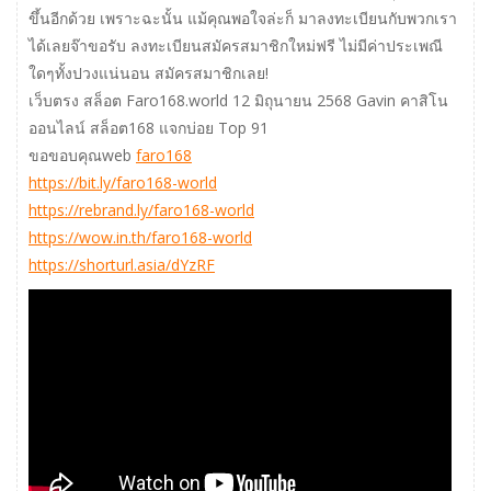
ขึ้นอีกด้วย เพราะฉะนั้น แม้คุณพอใจล่ะก็ มาลงทะเบียนกับพวกเรา
ได้เลยจ๊าขอรับ ลงทะเบียนสมัครสมาชิกใหม่ฟรี ไม่มีค่าประเพณี
ใดๆทั้งปวงแน่นอน สมัครสมาชิกเลย!
เว็บตรง สล็อต Faro168.world 12 มิถุนายน 2568 Gavin คาสิโน
ออนไลน์ สล็อต168 แจกบ่อย Top 91
ขอขอบคุณweb
faro168
https://bit.ly/faro168-world
https://rebrand.ly/faro168-world
https://wow.in.th/faro168-world
https://shorturl.asia/dYzRF