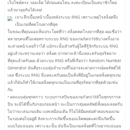
เว็บไซต์ตรง วอลเล็ต ได้ก่อนคนไหน ลงทะเบียนเป็นสมาชิกใหม่
แล้วมาลุยกันได้เลย!
เจาะลึกเบื้องหน้าเบื้องหลังระบบ RNG เพราะเหตุไรสล็อตถึง
เป็นเกมที่คดโกงยากที่สุด
ในขณะที่คุณมองเห็นประโยคที่ว่า สล็อตคดโกงยากที่สุด ผมเชื่อว่า
หลายๆคนที่ไม่เคยทราบระบบ RNG ของเกมfaro168บางครั้งอาจ
จะส่ายหน้าเลยก็ว่าได้ แม้กระนั้นสำหรับผู้ใดที่รู้จักกับระบบ RNG
อยู่แล้วจะทราบเลยว่า สล็อต ปากทางเข้านี่แหละครับทุจริตยาก
ที่สุดแล้วครับผม ด้วยระบบ RNG หรือที่เรียกว่า Random Number
Generator มันคือระบบสุ่มจำนวนที่ไม่อาจจะคาดการณ์ผลลัพธ์ได้
เลย ซึ่งระบบ RNG นี่แหละครับผมเป็นสิ่งที่มีอยู่ในเกมสล็อตทุกเกม
แล้วก็มันก็ทำให้เกมสล็อตทุกเกมเป็นเกมที่ทุจริตยากที่สุดด้วยเช่น
กัน
• ผลแบบสุ่มทุกคราว: ระบบการสปินของเกมFaro168ในทุกๆการส
ปิน จะมิได้ขึ้นกับรอบก่อนหน้า จะเป็นการสุ่มผลลัพธ์ทั้งผองเลยครับ
ไม่ว่าจะเล่นเกมเดิม เบทเหมือนเดิม ก็ไม่ได้มีผลต่อคำตอบของเกม
ในรอบต่อไปอยู่ดี จังหวะการเกิดขึ้นของแจ็คพอตแตกจึงเกิดขึ้น
แบบไม่แน่นอน เพราะฉะนั้น มันจึงเป็นเกมสล็อตที่โกงยากแน่นอน