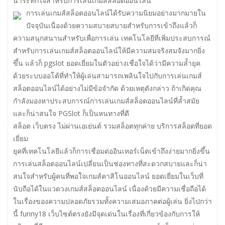
น่าระทึกใจสำหรับการเล่นเกมส์สล็อตออนไลน์
การเล่นเกมส์สล็อตออนไลน์ได้รับความนิยมอย่างมากมายใน
ปัจจุบันเนื่องด้วยความสบายสบายสำหรับการเข้าถึงแล้วก็
ความสนุกสนานสำหรับเพื่อการเล่น เทคโนโลยีที่เพิ่มประสบการณ์
สำหรับการเล่นเกมส์สล็อตออนไลน์ให้มีความสมจริงสมจังมากยิ่ง
ขึ้น แล้วก็ pgslot ยอดเยี่ยมในตัวอย่างเชื่อใจได้ว่ามีความล้ำยุค
ด้วยระบบออโต้ที่ทำให้ผู้เล่นสามารถเพลินใจไปกับการเล่นเกมส์
สล็อตออนไลน์ได้อย่างไม่มีข้อจำกัด ด้วยเหตุดังกล่าว ถ้าเกิดคุณ
กำลังมองหาประสบการณ์การเล่นเกมส์สล็อตออนไลน์ที่ล้ำสมัย
และก็น่าสนใจ PGSlot ก็เป็นหนทางที่ดี
สล็อต เว็บตรง ไม่ผ่านเอเย่นต์ รวมสล็อตทุกค่าย บริการสล็อตที่ยอด
เยี่ยม
ยุคที่เทคโนโลยีแล้วก็การเชื่อมต่ออินเทอร์เน็ตเข้าถึงง่ายมากยิ่งขึ้น
การเล่นสล็อตออนไลน์เปลี่ยนเป็นช่องทางที่สะดวกสบายและก็น่า
สนใจสำหรับผู้คนที่พอใจเกมส์คาสิโนออนไลน์ ยอดเยี่ยมในเว็บที่
นับถือได้ในแวดวงเกมส์สล็อตออนไลน์ เนื่องด้วยมีความเชื่อถือได้
ในเรื่องของความปลอดภัยรวมทั้งความเสมอภาคต่อผู้เล่น ยิ่งไปกว่า
นี้ funny18 เว็บไซต์ตรงยังมีจุดเด่นในเรื่องที่เกี่ยวข้องกับการให้