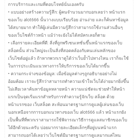
การบริการและเกมที่ตอบโจทย์นั่นเองครับ
• แบบอย่างสร้างความรู้สึก: ผู้คนจำนวนมากบอกเลยว่า หน้าแรก
ของเว็บ alot666 นั้นวางแบบเรียบร้อย อ่านง่าย และก็ค้นหาข้อมูล
ได้สบายมาก ทำให้ผู้เล่นมีความรู้สึกว่าสามารถใช้งานส่วนอื่นๆ
ของเว็บไซต์ก้าวหน้า แม้ว่าจะยังไม่ได้สมัครเลยก็ตาม
• เลือกรายละเอียดที่ดี: สิ่งที่ถูกพรีเซนเทชั่นขึ้นหน้าแรกของเว็บ
สล็อตนั้น ส่วนใหญ่จะเป็นสิ่งที่สอดคล้องกับคนเล่นหลักของ
เว็บไซต์อยู่แล้ว ถ้าหากพวกเราดูได้ว่าเว็บย้ำไปทางไหน เราก็จะใช้
ในการประเมินแนวทางการให้บริการของเว็บได้มากขึ้น
• ความกระจ่างของข้อมูล: เมื่อข้อมูลต่างๆถูกอธิบายอย่างไม่
อ้อมค้อม เราจะรู้สึกว่าสามารถทำความเข้าใจเว็บได้ง่ายมากยิ่งขึ้น
ไม่เสียเวลาค้นหาข้อมูลหลายหน้า ความแน่ชัดจะช่วยทำให้หน้า
แรกเป็นจุดเริ่มแรกสำหรับการทำความรู้จักเว็บ สล็อต ด้วย
หน้าแรกของ เว็บสล็อต สะท้อนมาตรฐานการดูแลผู้เล่นของเว็บ
นอกเหนือจากการบอกแนวทางของเว็บ alot666 แล้ว หน้าแรกยัง
เป็นพื้นที่ที่พวกเราสามารถใช้พิจารณาวิธีการดูแลสมาชิกของเว็บ
ได้อีกด้วยนะครับ บ่อยมากรายละเอียดเล็กๆที่อยู่บนหน้าแรก
สามารถบอกได้เลยว่าเว็บไซต์มีมาตรฐานการดูแลมากแค่ไหน