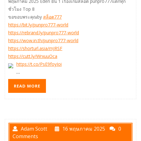
พฤษภาคม 2025 Eden ยืน 1 เรื่องเกมสล็อต punpro777แตกทุก
ชั่วโมง Top 8
ขอขอบพระคุณby
สล็อต777
https://bit.ly/punpro777-world
https://rebrand.ly/punpro777-world
https://wow.in.th/punpro777-world
https://shorturl.asia/mJRSF
https://cutt.ly/WrxuuOca
https://t.co/PsE9foyIoi
…
READ MORE
Adam Scott
16 พฤษภาคม 2025
0
Comments