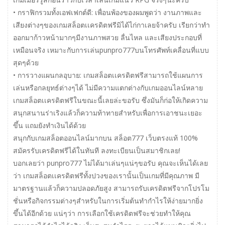
• กราฟิกรวมทั้งเอฟเฟกต์ดี: เพื่อนพ้องของผมพูดว่า งานภาพและ
เสียงต่างๆของเกมสล็อตเเครดิตฟรีมิได้ไก่กาเลยจ้าครับ เรียกว่าทำ
ออกมาก้าวหน้ามากๆมีงานภาพสวย ลื่นไหล และเสียงประกอบที่
เหมือนจริง เหมาะกับการเล่นpunpro777บนโทรศัพท์เคลื่อนที่แบบ
สุดๆด้วย
• การวางแผนกลอุบาย: เกมสล็อตเเครดิตฟรีสามารถใช้แผนการ
เล่นหรือกลยุทธ์ต่างๆได้ ไม่มีความแตกต่างกับเกมออนไลน์หลาย
เกมสล็อตเเครดิตฟรีในขณะนี้เลยล่ะขอรับ ซึ่งมันก็ก่อให้เกิดความ
สนุกสนานร่าเริงแล้วก็ความท้าทายสำหรับเพื่อการเอาชนะเยอะ
ขึ้น แถมยังทำเงินได้ด้วย
สนุกกับเกมสล็อตออนไลน์มากบน สล็อต777 เว็บตรงแท้ 100%
สมัครรับเครดิตฟรีได้ในทันที ลงทะเบียนเป็นสมาชิกเลย!
บอกเลยว่า punpro777 ไม่ได้มาเล่นๆแน่ๆขอรับ คุณจะเห็นได้เลย
ว่า เกมสล็อตเเครดิตฟรีทั้งปวงของเรานั้นเป็นเกมที่มีคุณภาพ มี
มาตรฐานแล้วก็ความปลอดภัยสูง สามารถรับเครดิตฟรีจากโปรโม
ชั่นหรือกิจกรรมต่างๆสำหรับในการเริ่มต้นทำกำไรให้ง่ายมากยิ่ง
ขึ้นได้อีกด้วย แน่ๆว่า การเลือกใช้เครดิตฟรีจะช่วยทำให้คุณ