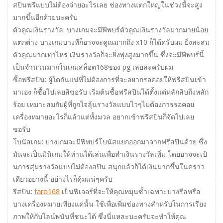
สปินฟรีแบบไม่ต้องจ่ายอะไรเลย ช่องทางแตกใหญ่ในช่วงนี้จะสูง
มากขึ้นอีกด้วยนะครับ
ตัวคูณเงินรางวัล: บางเกมจะมีฟีพบร์ตัวคูณเงินรางวัลมากมายน้อย
แตกต่าง บางเกมบางทีก็อาจจะคูณมากถึง x10 ก็ได้ครับผม ยิ่งสะสม
ตัวคูณมากเท่าไหร่ เงินรางวัลก็จะยิ่งพุ่งสูงมากขึ้น ซึ่งจะมีฟีพบร์นี้
เป็นจำนวนมากในเกมสล็อต168ของ pg เลยล่ะครับผม
ซื้อฟรีสปิน: ผู้ใดกันแน่ที่ไม่ต้องการที่จะอยากรอคอยให้ฟรีสปินเข้า
มาเอง ก็ซื้อไปเลยสิขอรับ เริ่มต้นซื้อฟรีสปินได้ตั้งแต่หลักสิบถึงหลัก
ร้อย เหมาะสมกับผู้ที่ถูกใจลุ้นรางวัลแบบไวๆไม่ต้องการรอคอย
เครื่องหมายอะไรก็แล้วแต่ทั้งมวล อยากเข้าฟรีสปินก็จัดไปเลย
ขอรับ
โบนัสเกม: บางเกมจะมีฟีพบร์โบนัสแยกออกมาจากฟรีสปินด้วย ซึ่ง
มันจะเป็นมินิเกมให้ท่านได้เล่นเพื่อทำเงินรางวัลเพิ่ม โดยอาจจะเป้
นการสุ่มรางวัลแบบไม่ต้องสปิน สนุกแล้วก็ได้เงินมากขึ้นในคราว
เดียวอย่างนี้ อย่างไรก็คุ้มแน่ๆครับ
รีสปิน:
faro168
เป็นฟีเจอร์ที่จะให้คุณหมุนซ้ำเฉพาะบางรีลหรือ
บางเครื่องหมายเพียงแค่นั้น ใช้เพื่อเพิ่มช่องทางสำหรับในการเรียง
ภาพให้กับไลน์พนันที่ชนะได้ ซึ่งนี่แหละนะครับจะทำให้คุณ