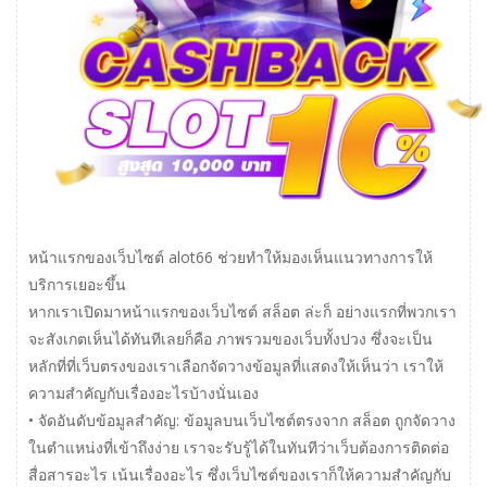
หน้าแรกของเว็บไซต์ alot66 ช่วยทำให้มองเห็นแนวทางการให้
บริการเยอะขึ้น
หากเราเปิดมาหน้าแรกของเว็บไซต์ สล็อต ล่ะก็ อย่างแรกที่พวกเรา
จะสังเกตเห็นได้ทันทีเลยก็คือ ภาพรวมของเว็บทั้งปวง ซึ่งจะเป็น
หลักที่ที่เว็บตรงของเราเลือกจัดวางข้อมูลที่แสดงให้เห็นว่า เราให้
ความสำคัญกับเรื่องอะไรบ้างนั่นเอง
• จัดอันดับข้อมูลสำคัญ: ข้อมูลบนเว็บไซต์ตรงจาก สล็อต ถูกจัดวาง
ในตำแหน่งที่เข้าถึงง่าย เราจะรับรู้ได้ในทันทีว่าเว็บต้องการติดต่อ
สื่อสารอะไร เน้นเรื่องอะไร ซึ่งเว็บไซต์ของเราก็ให้ความสำคัญกับ