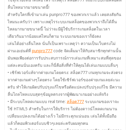
ลื่นไหลมากมายขนาดนี้!
สำหรับใครที่เข้ามาเล่น punpro777 ของพวกเราแล้ว เคยสงสัยกัน
ไหมนะครับว่า เพราะเหตุไรระบบเกมสล็อตของพวกเราถึงได้ลื่น
ไหลมากมายขนาดนี้ ไม่ว่าจะมีผู้ใช้บริการเกมสล็อตในเวลา
เดียวกันมากน้อยแค่ไหนก็ตาม ระบบเกมของเราก็ยังคง
เล่นได้อย่างลื่นไหล นั่นก็เป็นเพราะเหตุว่า ความเป็นเว็บตรงไม่
ผ่านเอเย่นต์ที่
punpro777
code จัดเต็มมาให้กับสมาชิกทุกท่านนั้น
มันพอเพียงต่อการรับประสบการณ์การเล่นเกมที่เหมาะสมที่สุดของ
แต่ละคนนั่นเองครับ และก็นี่คือสิ่งที่ทำให้คุณได้เล่นเกมแบบลื่นๆ
• เซิร์ฟเวอร์แท้จากค่ายเกมโดยตรง: สล็อต777 เกมทุกเกมจะส่งตรง
จากค่ายเกมต่างๆโดยตรง โดยใช้เซิร์ฟเวอร์ของค่ายเกมเลยล่ะนะ
ครับ ทำให้เกมผิดปรับปรุงแก้ไขหรือดัดแปลงปรับปรุงแก้ไข มีความ
ลื่นไถลไหลแบบสุดๆข้อมูลตรงจากผู้พัฒนาเกมอย่างแท้จริง
• มีระบบโหลดเกมแบบ real time:
สล็อต777
ระบบเกมของเราจะ
ใช้ HTML5 สำหรับในการให้บริการ ไม่ต้องดาวน์โหลดเกมนาน
เปลี่ยนแปลงเกมได้อย่างเร็ว ไม่มีกระตุกแน่นอน เล่นได้ทั้งมือถือ
แล้วก็คอมพิวเตอร์แบบชิวๆเลยล่ะครับผมทุกคน