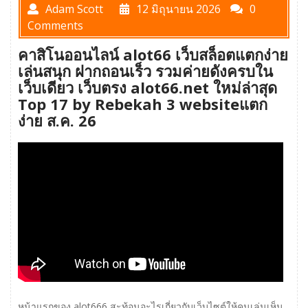
Adam Scott
12 มิถุนายน 2026
0
Comments
คาสิโนออนไลน์ alot66 เว็บสล็อตแตกง่าย
เล่นสนุก ฝากถอนเร็ว รวมค่ายดังครบใน
เว็บเดียว เว็บตรง alot66.net ใหม่ล่าสุด
Top 17 by Rebekah 3 websiteแตก
ง่าย ส.ค. 26
หน้าแรกของ alot666 สะท้อนอะไรเกี่ยวกับเว็บไซต์ให้คนเล่นเห็น