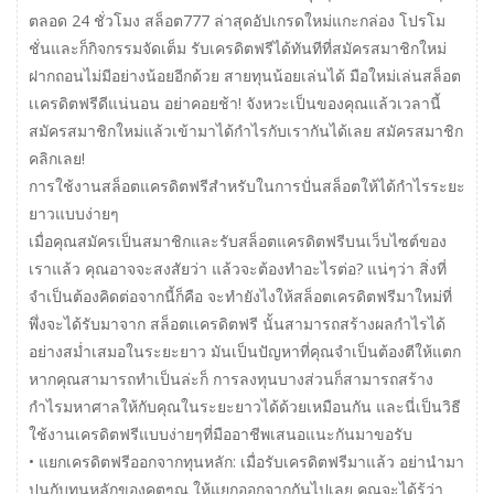
ตลอด 24 ชั่วโมง สล็อต777 ล่าสุดอัปเกรดใหม่แกะกล่อง โปรโม
ชั่นและก็กิจกรรมจัดเต็ม รับเครดิตฟรีได้ทันทีที่สมัครสมาชิกใหม่
ฝากถอนไม่มีอย่างน้อยอีกด้วย สายทุนน้อยเล่นได้ มือใหม่เล่นสล็อต
เเครดิตฟรีดีแน่นอน อย่าคอยช้า! จังหวะเป็นของคุณแล้วเวลานี้
สมัครสมาชิกใหม่แล้วเข้ามาได้กำไรกับเรากันได้เลย สมัครสมาชิก
คลิกเลย!
การใช้งานสล็อตแครดิตฟรีสำหรับในการปั่นสล็อตให้ได้กำไรระยะ
ยาวแบบง่ายๆ
เมื่อคุณสมัครเป็นสมาชิกและรับสล็อตแครดิตฟรีบนเว็บไซต์ของ
เราแล้ว คุณอาจจะสงสัยว่า แล้วจะต้องทำอะไรต่อ? แน่ๆว่า สิ่งที่
จำเป็นต้องคิดต่อจากนี้ก็คือ จะทำยังไงให้สล็อตเครดิตฟรีมาใหม่ที่
พึ่งจะได้รับมาจาก สล็อตเเครดิตฟรี นั้นสามารถสร้างผลกำไรได้
อย่างสม่ำเสมอในระยะยาว มันเป็นปัญหาที่คุณจำเป็นต้องตีให้แตก
หากคุณสามารถทำเป็นล่ะก็ การลงทุนบางส่วนก็สามารถสร้าง
กำไรมหาศาลให้กับคุณในระยะยาวได้ด้วยเหมือนกัน และนี่เป็นวิธี
ใช้งานเครดิตฟรีแบบง่ายๆที่มืออาชีพเสนอแนะกันมาขอรับ
• แยกเครดิตฟรีออกจากทุนหลัก: เมื่อรับเครดิตฟรีมาแล้ว อย่านำมา
ปนกับทุนหลักของคตุๆณ ให้แยกออกจากกันไปเลย คุณจะได้รู้ว่า