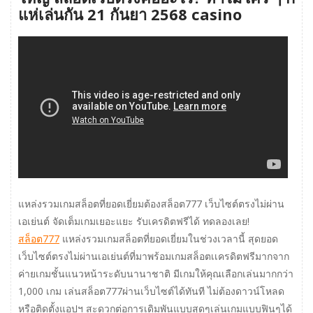
แห่เล่นกัน 21 กันยา 2568 casino
แหล่งรวมเกมสล็อตที่ยอดเยี่ยมต้องสล็อต777 เว็บไซต์ตรงไม่ผ่าน
เอเย่นต์ จัดเต็มเกมเยอะแยะ รับเครดิตฟรีได้ ทดลองเลย!
สล็อต777
แหล่งรวมเกมสล็อตที่ยอดเยี่ยมในช่วงเวลานี้ สุดยอด
เว็บไซต์ตรงไม่ผ่านเอเย่นต์ที่มาพร้อมเกมสล็อตเเครดิตฟรีมากจาก
ค่ายเกมชั้นแนวหน้าระดับนานาชาติ มีเกมให้คุณเลือกเล่นมากกว่า
1,000 เกม เล่นสล็อต777ผ่านเว็บไซต์ได้ทันที ไม่ต้องดาวน์โหลด
หรือติดตั้งแอปฯ สะดวกต่อการเดิมพันแบบสุดๆเล่นเกมแบบฟินๆได้