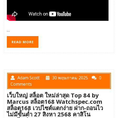
…
READ MORE
Adam Scott
30 พฤษภาคม 2025
0
Comments
เว็บใหญ่ สล็อต ใหม่ล่าสุด Top 84 by
Marcus สล็อต168 Watchspec.com
สล็อต168 เวปไซต์แตกง่าย ฝาก-ถอนไว
ไม่มีขั้นต่ำ 27 สิงหา 2568 คาสิโน