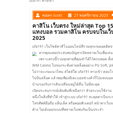
ufa191 ทางเข้า
Adam Scott
27 พฤศจิกายน 2025
คาสิโน เว็บตรง ใหม่ล่าสุด Top 
แทงบอล รวมคาสิโน ครบจบในเว็บเด
2025
ufa191 เว็บไซต์คาสิโนออนไลน์ที่รวมทุกเกมยอดฮิตจากท
หากคุณเคยประสบพบปัญหาเปิดหลายเว็บเพื่อเล่น
เพราะตรงนี้รวมทุกค่ายที่คุณจำได้ไว้ครบหมด ทั
WM Casino ไปจนกระทั่งค่ายสล็อตอย่าง PG Soft, J
ไม่ว่าจะเกมแนวไหน สไตล์ใด ufa191 ทางเข้า ตอบโจ
ไปปั่นสล็อต แล้วพอเพียงมีเตะบอลช่วงค่ำก็ไปแทงบอล
บ้านรองรับการสับเปลี่ยนหมู่ได้ลื่น ไม่มีสะดุด
เปิดประสบการณ์เดิมพันที่เหนือกว่า ด้วยระบบใช้งาน u
หนึ่งในสิ่งที่ทำให้ เข้าสู่ระบบ ufa191 สะดุดตาเป็นร
โทรศัพท์มือถือ แท็บเล็ต หรือคอมพิวเตอร์ หน้าตาเว็บจ
ค้าง ไม่เด้งออกแบบที่หลายเว็บพบกันเป็นประจำ