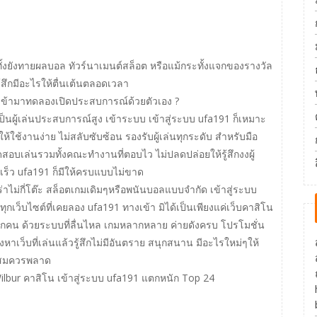
ๆทั้งยังทายผลบอล ทัวร์นาเมนต์สล็อต หรือแม้กระทั้งแจกของรางวัล
ู้สึกมีอะไรให้ตื่นเต้นตลอดเวลา
วรเข้ามาทดลองเปิดประสบการณ์ด้วยตัวเอง ?
อเป็นผู้เล่นประสบการณ์สูง เข้าระบบ เข้าสู่ระบบ ufa191 ก็เหมาะ
ให้ใช้งานง่าย ไม่สลับซับซ้อน รองรับผู้เล่นทุกระดับ สำหรับมือ
ทดสอบเล่นรวมทั้งคณะทำงานที่ตอบไว ไม่ปลดปล่อยให้รู้สึกงงผู้
ร็ว ufa191 ก็มีให้ครบแบบไม่ขาด
าคาร่าไม่กี่โต๊ะ สล็อตเกมเดิมๆหรือพนันบอลแบบจำกัด เข้าสู่ระบบ
ุกเว็บไซต์ที่เคยลอง ufa191 ทางเข้า มิได้เป็นเพียงแค่เว็บคาสิโน
่นทุกคน ด้วยระบบที่ลื่นไหล เกมหลากหลาย ค่ายดังครบ โปรโมชั่น
าเว็บที่เล่นแล้วรู้สึกไม่มีอันตราย สนุกสนาน มีอะไรใหม่ๆให้
ไม่สมควรพลาด
Wilbur คาสิโน เข้าสู่ระบบ ufa191 แตกหนัก Top 24