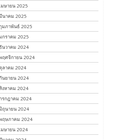
เมษายน 2025
มีนาคม 2025
กุมภาพันธ์ 2025
มกราคม 2025
ธันวาคม 2024
พฤศจิกายน 2024
ตุลาคม 2024
กันยายน 2024
สิงหาคม 2024
กรกฎาคม 2024
มิถุนายน 2024
พฤษภาคม 2024
เมษายน 2024
มีนาคม 2024