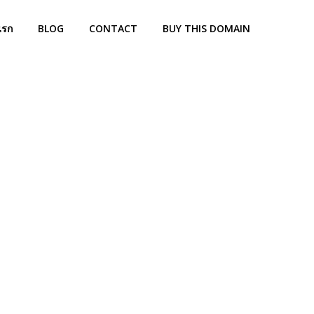
แรก
BLOG
CONTACT
BUY THIS DOMAIN