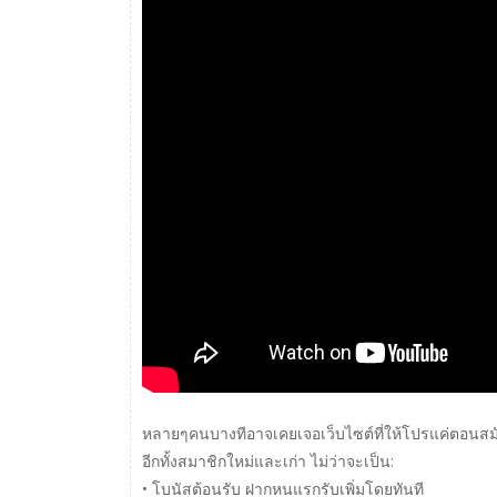
หลายๆคนบางทีอาจเคยเจอเว็บไซต์ที่ให้โปรแค่ตอนสมัค
อีกทั้งสมาชิกใหม่และเก่า ไม่ว่าจะเป็น:
• โบนัสต้อนรับ ฝากหนแรกรับเพิ่มโดยทันที