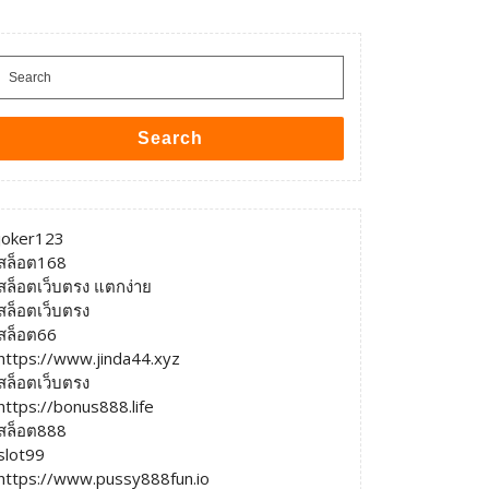
Search
for:
Search
joker123
สล็อต168
สล็อตเว็บตรง แตกง่าย
สล็อตเว็บตรง
สล็อต66
https://www.jinda44.xyz
สล็อตเว็บตรง
https://bonus888.life
สล็อต888
slot99
https://www.pussy888fun.io