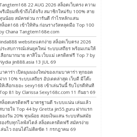
Tangtem168 22 AUG 2026 สล็อตเว็บตรง ความ
พรีเมียมที่เข้าถึงได้จริง สมาชิกใหม่รับ 100% สาย
ทุนน้อย สมัครด่วน การันตี กำไรหลักแสน
สล็อต168 เข้าให้ทัน ก่อนรางวัลหลุดมือ Top 100
by Chana Tangtem168e.com
Jinda888 websiteแตกง่าย สล็อตเว็บตรง 2026
ประสบการณ์เล่นยุคใหม่ ระบบเสถียร พร้อมเกมให้
เลือกมากมาย คาสิโน เว็บแม่ เครดิตฟรี Top 7 by
Nydia jin888.asia 13 JUL 69
บาคาร่า เปิดมุมมองใหม่ของเกมบาคาร่า ทุกยอด
ฝาก 10% ระบบเสถียร อัปเดตล่าสุด เว็บดี มีโต๊ะ
ให้เลือกเยอะ sexy168 เข้าเล่นวันนี้ รับโปรดีทันที
Top 81 by Clarissa Sexy168c.com 11 กันยา 69
สล็อตเครดิตฟรี มาตรฐานดี ระบบแน่น เล่นแล้ว
สบายใจ Top 44 by Gretta jin55.guru ฝากแรก
ของวัน 20% ทุนน้อย สอยเงินแสน ระบบทันสมัย
รองรับทุกไลฟ์สไตล์ สล็อตเครดิตฟรี สมัครง่าย
เล่นไว ถอนได้ไม่ติดขัด 1 กรกฎาคม 69