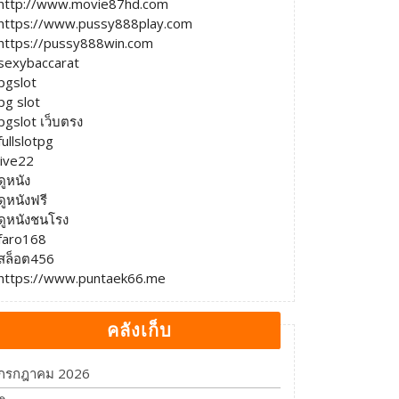
http://www.movie87hd.com
https://www.pussy888play.com
https://pussy888win.com
sexybaccarat
pgslot
pg slot
pgslot เว็บตรง
fullslotpg
live22
ดูหนัง
ดูหนังฟรี
ดูหนังชนโรง
faro168
สล็อต456
https://www.puntaek66.me
คลังเก็บ
กรกฎาคม 2026