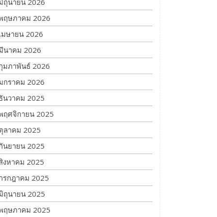
มิถุนายน 2026
พฤษภาคม 2026
เมษายน 2026
มีนาคม 2026
กุมภาพันธ์ 2026
มกราคม 2026
ธันวาคม 2025
พฤศจิกายน 2025
ตุลาคม 2025
กันยายน 2025
สิงหาคม 2025
กรกฎาคม 2025
มิถุนายน 2025
พฤษภาคม 2025