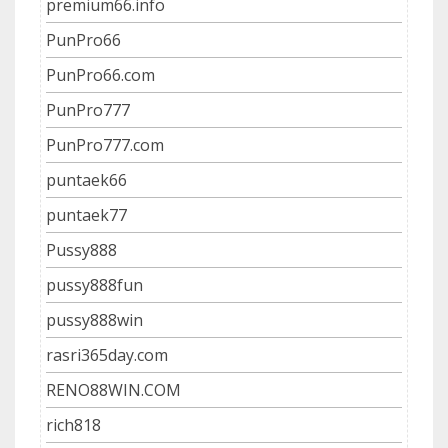
premium66.info
PunPro66
PunPro66.com
PunPro777
PunPro777.com
puntaek66
puntaek77
Pussy888
pussy888fun
pussy888win
rasri365day.com
RENO88WIN.COM
rich818