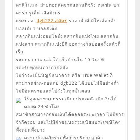
คาสิโนสด: ถ่ายทอดสดจากสถานที่จริง ดังเช่น บา
คาร่า รูเล็ต เสือมังกร
แทงบอล:
dgb222 สมัคร
ราคาน้ำดี มีให้เลือกทั้ง
บอลเดี่ยว บอลสเต็ป
สลากกินแบ่งออนไลน์: สลากกินแบ่งไทย สลากกิน
แบ่งลาว สลากกินแบ่งยี่กี ออกรางวัลบ่อยครั้งแล้วก็
เร็ว
ระบบฝาก-ถอนออโต้ เร็วด้านใน 10 วินาที
รองรับทุกหนทางการคลัง
ไม่ว่าจะเป็นบัญชีธนาคาร หรือ True Wallet ก็
สามารถฝาก-ถอนกับ dgb222 ได้แบบไม่มีอย่างต่ำ
ไม่มีอันตรายและโปร่งใสทุกขั้นตอน
ไร้คุณค่าขนบธรรมเนียมประเพณี เบิกเงินได้
ตลอด 24 ชั่วโมง
สมาชิกสามารถถอนเงินได้ตลอดระยะเวลา ไม่มีการ
จำกัดรอบ และไม่มีค่าขนบธรรมเนียมประเพณีใดๆ
ทั้งหมดทั้งปวง
ความปลอดภัยรวมทั้งการบริการลูกค้า