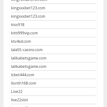
kingxxxbet123.com
kingxxxbet123.com
kiss918
kitti999vip.com
ktv4sd.com
lala55-casino.com
lalikabetsgame.com
lalikabetsgame.com
lcbet444.com
lionth168.com
Live22
live22slot