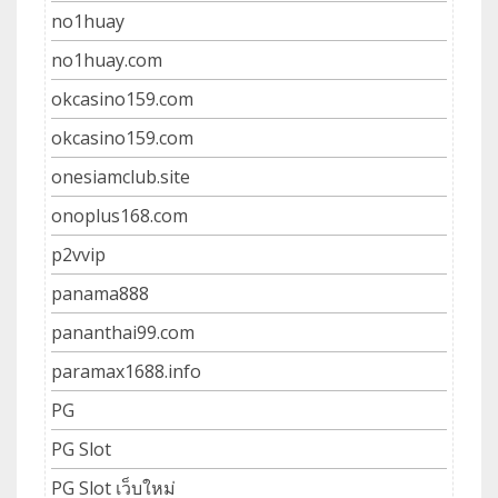
no1huay
no1huay.com
okcasino159.com
okcasino159.com
onesiamclub.site
onoplus168.com
p2vvip
panama888
pananthai99.com
paramax1688.info
PG
PG Slot
PG Slot เว็บใหม่