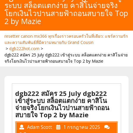
ระบบ สล็อตแตกง่าย คาสิโนจ่ายจริง
โยกเงินไวปานสายฟ้าถอนสบายใจ Top
2 by Mazie
resetter canon mx366 ทุกเรื่องราวครอบครัวในที่เดียว: แชร์ความรัก
และความสัมพันธ์ที่มีความหมายกับ Grand Cousin
>
dgb222hot.com
>
dgb222 สมัคร 25 July dgb222 เข้าสู่ระบบ สล็อตแตกง่าย คาสิโนจ่าย
จริงโยกเงินไวปานสายฟ้าถอนสบายใจ Top 2 by Mazie
dgb222 สมัคร 25 July dgb222
เข้าสู่ระบบ สล็อตแตกง่าย คาสิโน
จ่ายจริงโยกเงินไวปานสายฟ้าถอน
สบายใจ Top 2 by Mazie
Adam Scott
1 กรกฎาคม 2025