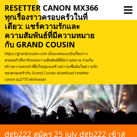
Skip
RESETTER CANON MX366
O
to
M
ทุกเรื่องราวครอบครัวในที่
content
เดียว: แชร์ความรักและ
ความสัมพันธ์ที่มีความหมาย
กับ GRAND COUSIN
https://grandcousin.com เป็นแหล่งแบ่งปันเรื่องราว
ครอบครัวที่น่ารักและความสัมพันธ์ที่มีความหมาย ร่วมกัน
สร้างความทรงจำที่ยิ่งใหญ่และสร้างความเชื่อมั่นในความรัก
ของครอบครัวกับ Grand Cousin download resetter
canon ip2770 ekohasan
dgb222 สมัคร 25 July dgb222 เข้าสู่