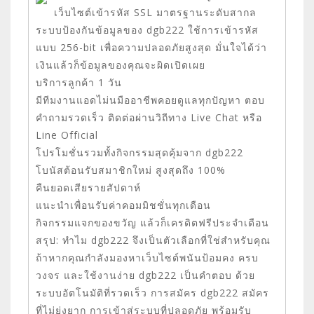
เว็บไซต์เข้ารหัส SSL มาตรฐานระดับสากล
ระบบป้องกันข้อมูลของ dgb222 ใช้การเข้ารหัส
แบบ 256-bit เพื่อความปลอดภัยสูงสุด มั่นใจได้ว่า
เงินแล้วก็ข้อมูลของคุณจะผิดเปิดเผย
บริการลูกค้า 1 วัน
มีทีมงานแอดไม่นมืออาชีพคอยดูแลทุกปัญหา ตอบ
คำถามรวดเร็ว ติดต่อผ่านวิถีทาง Live Chat หรือ
Line Official
โปรโมชั่นรวมทั้งกิจกรรมสุดคุ้มจาก dgb222
โบนัสต้อนรับสมาชิกใหม่ สูงสุดถึง 100%
คืนยอดเสียรายสัปดาห์
แนะนำเพื่อนรับค่าคอมมิชชั่นทุกเดือน
กิจกรรมแจกของขวัญ แล้วก็เครดิตฟรีประจำเดือน
สรุป: ทำไม dgb222 จึงเป็นตัวเลือกที่ใช่สำหรับคุณ
ถ้าหากคุณกำลังมองหาเว็บไซต์พนันป้อมคง ครบ
วงจร และใช้งานง่าย dgb222 เป็นคำตอบ ด้วย
ระบบอัตโนมัติที่รวดเร็ว การสมัคร dgb222 สมัคร
ที่ไม่ยุ่งยาก การเข้าสู่ระบบที่ปลอดภัย พร้อมรับ