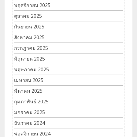
พฤศจิกายน 2025
ตุลาคม 2025
กันยายน 2025
สิงหาคม 2025
กรกฎาคม 2025
มิถุนายน 2025
พฤษภาคม 2025
เมษายน 2025
มีนาคม 2025
กุมภาพันธ์ 2025
มกราคม 2025
ธันวาคม 2024
พฤศจิกายน 2024