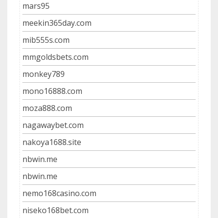
mars95
meekin365day.com
mib555s.com
mmgoldsbets.com
monkey789
mono16888.com
moza888.com
nagawaybet.com
nakoya1688.site
nbwin.me
nbwin.me
nemo168casino.com
niseko168bet.com