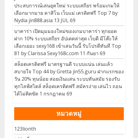
ประสบการณ์เล่นยุคใหม่ ระบบเสถียร พร้อมเกมให้
เลือกมากมาย คาสิโน เว็บแม่ เครดิตฟรี Top 7 by
Nydia jin888.asia 13 JUL 69
บาคาร่า เปิดมุมมองใหม่ของเกมบาคาร่า ทุกยอด
ฝาก 10% ระบบเสถียร อัปเดตล่าสุด เว็บดี มีโต๊ะให้
เลือกเยอะ sexy168 เข้าเล่นวันนี้ รับโปรดีทันที Top
81 by Clarissa Sexy168c.com 11 กันยา 69
สล็อตเครดิตฟรี มาตรฐานดี ระบบแน่น เล่นแล้ว
สบายใจ Top 44 by Gretta jin55.guru ฝากแรกของ
วัน 20% ทุนน้อย สอยเงินแสน ระบบทันสมัย รองรับ
ทุกไลฟ์สไตล์ สล็อตเครดิตฟรี สมัครง่าย เล่นไว ถอน
ได้ไม่ติดขัด 1 กรกฎาคม 69
หมวดหมู่
123lionth