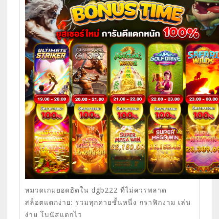
หมวดเกมยอดฮิตใน dgb222 ที่ไม่ควรพลาด
สล็อตแตกง่าย: รวมทุกค่ายชั้นหนึ่ง กราฟิกงาม เล่น
ง่าย โบนัสแตกไว