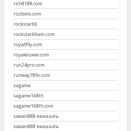
rich8188.com
rizzbetx.com
rockstar66
rockstar66win.com
royal99y.com
royaleluxee.com
run24pro.com
runway789s.com
sagame
sagame168th
sagame168th.com
sawan888 ทดลองเล่น
sawan888 ทดลองเล่น