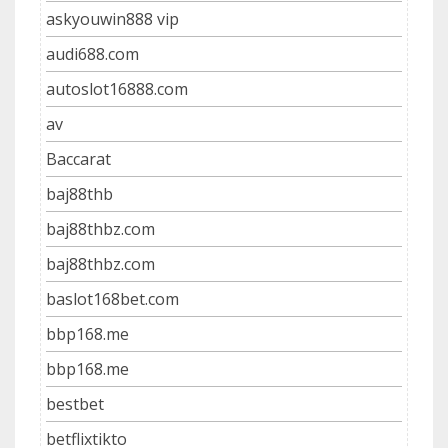
askyouwin888 vip
audi688.com
autoslot16888.com
av
Baccarat
baj88thb
baj88thbz.com
baj88thbz.com
baslot168bet.com
bbp168.me
bbp168.me
bestbet
betflixtikto