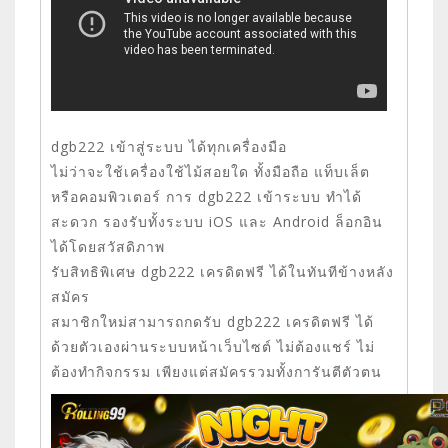
dgb222 เข้าสู่ระบบ ได้ทุกเครื่องมือ
ไม่ว่าจะใช้เครื่องใช้ไม้สอยใด ทั้งมือถือ แท็บเล็ต
หรือคอมพิวเตอร์ การ dgb222 เข้าระบบ ทำได้
สะดวก รองรับทั้งระบบ iOS และ Android ล็อกอิน
ได้โดยสวัสดิภาพ
รับสิทธิพิเศษ dgb222 เครดิตฟรี ได้ในทันทีข้างหลัง
สมัคร
สมาชิกใหม่สามารถกดรับ dgb222 เครดิตฟรี ได้
ด้วยตัวเองผ่านระบบหน้าเว็บไซต์ ไม่ต้องแชร์ ไม่
ต้องทำกิจกรรม เพียงแต่สมัครรวมทั้งการันตีตัวตน