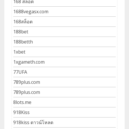
168 สล็อต
1688vegasx.com
168สล็อต
188bet
188betth
1xbet
1xgameth.com
77UFA
789plus.com
789plus.com
8lots.me
918Kiss
918kiss ดาวน์โหลด