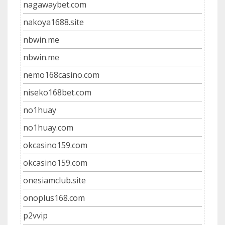
nagawaybet.com
nakoya1688.site
nbwin.me
nbwin.me
nemo168casino.com
niseko168bet.com
no1huay
no1huay.com
okcasino159.com
okcasino159.com
onesiamclub.site
onoplus168.com
p2vvip