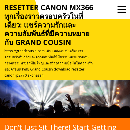
Skip
RESETTER CANON MX366
O
to
M
ทุกเรื่องราวครอบครัวในที่
content
เดียว: แชร์ความรักและ
ความสัมพันธ์ที่มีความหมาย
กับ GRAND COUSIN
https://grandcousin.com เป็นแหล่งแบ่งปันเรื่องราว
ครอบครัวที่น่ารักและความสัมพันธ์ที่มีความหมาย ร่วมกัน
สร้างความทรงจำที่ยิ่งใหญ่และสร้างความเชื่อมั่นในความรัก
ของครอบครัวกับ Grand Cousin download resetter
canon ip2770 ekohasan
Don’t Just Sit There! Start Getting