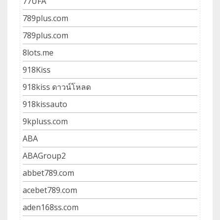
77UFA
789plus.com
789plus.com
8lots.me
918Kiss
918kiss ดาวน์โหลด
918kissauto
9kpluss.com
ABA
ABAGroup2
abbet789.com
acebet789.com
aden168ss.com