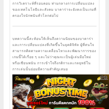
การวิเคราะห์ที่รอบคอบ ท่ามกลางการเปลี่ยนแปลง
ของเทคโนโลยีและสังคม บาคาร่าจะยังคงเป็นเกมที่
ครองใจนักพนันทั่วโลกต่อไป
บทความนี้สะท้อนให้เห็นถึงความนิยมของบาคาร่า
และการเปลี่ยนแปลงที่เกิดขึ้นในยุคดิจิทัล ผู้ที่สนใจ
สามารถติดตามความเคลื่อนไหวและพัฒนาการของ
เกมนี้ได้เรื่อย ๆ และไม่ว่าคุณจะเป็นผู้เล่นมือใหม่
หรือเซียนพนัน การเข้าใจถึงกติกาและกลยุทธ์ใน
การเล่นนั้นย่อมมีความสำคัญเสมอ