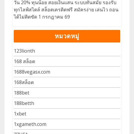
วัน 20% ทุนน้อย สอยเงินแสน ระบบทันสมัย รองรับ
ทุกไลฟ์สไตล์ สล็อตเครดิตฟรี สมัครง่าย เล่นไว ถอน
ได้ไม่ติดขัด 1 กรกฎาคม 69
หมวดหมู่
123lionth
168 สล็อต
1688vegasx.com
168สล็อต
188bet
188betth
1xbet
1xgameth.com