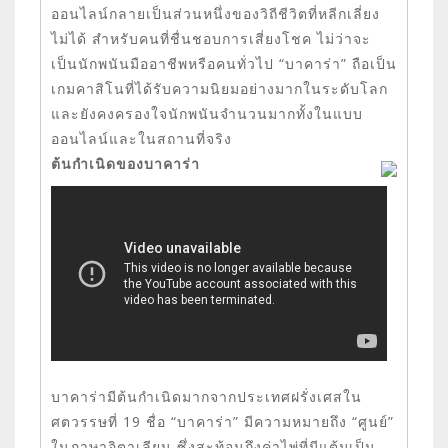
ออนไลน์กลายเป็นส่วนหนึ่งของวิถีชีวิตที่หลีกเลี่ยง
ไม่ได้ สำหรับคนที่ชื่นชอบการเสี่ยงโชค ไม่ว่าจะ
เป็นนักพนันมืออาชีพหรือคนทั่วไป “บาคาร่า” ถือเป็น
เกมคาสิโนที่ได้รับความนิยมอย่างมากในระดับโลก
และยังคงครองใจนักพนันจำนวนมากทั้งในแบบ
ออนไลน์และในสถานที่จริง
ต้นกำเนิดของบาคาร่า
บาคาร่ามีต้นกำเนิดมากจากประเทศฝรั่งเศสใน
ศตวรรษที่ 19 ชื่อ “บาคาร่า” มีความหมายถึง “ศูนย์”
ในภาษาอิตาเลียน ซึ่งสะท้อนถึงค่าไพ่ที่มีแต้มเป็น