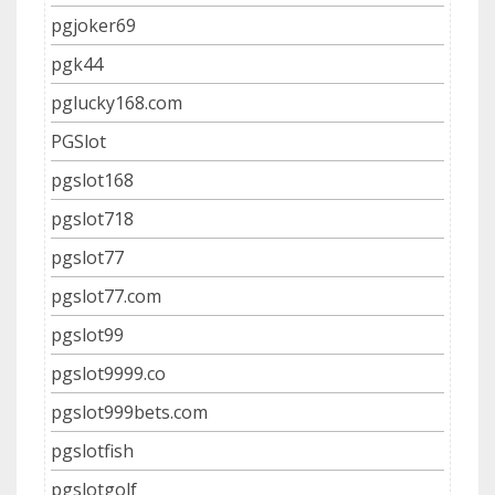
pgjoker69
pgk44
pglucky168.com
PGSlot
pgslot168
pgslot718
pgslot77
pgslot77.com
pgslot99
pgslot9999.co
pgslot999bets.com
pgslotfish
pgslotgolf