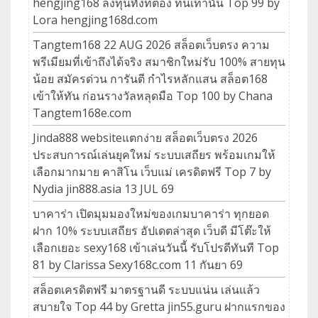
hengjing168 ลงทุนทั้งที่ต้อง ที่นี่เท่านั้น Top 99 by
Lora hengjing168d.com
Tangtem168 22 AUG 2026 สล็อตเว็บตรง ความ
พรีเมียมที่เข้าถึงได้จริง สมาชิกใหม่รับ 100% สายทุน
น้อย สมัครด่วน การันตี กำไรหลักแสน สล็อต168
เข้าให้ทัน ก่อนรางวัลหลุดมือ Top 100 by Chana
Tangtem168e.com
Jinda888 websiteแตกง่าย สล็อตเว็บตรง 2026
ประสบการณ์เล่นยุคใหม่ ระบบเสถียร พร้อมเกมให้
เลือกมากมาย คาสิโน เว็บแม่ เครดิตฟรี Top 7 by
Nydia jin888.asia 13 JUL 69
บาคาร่า เปิดมุมมองใหม่ของเกมบาคาร่า ทุกยอด
ฝาก 10% ระบบเสถียร อัปเดตล่าสุด เว็บดี มีโต๊ะให้
เลือกเยอะ sexy168 เข้าเล่นวันนี้ รับโปรดีทันที Top
81 by Clarissa Sexy168c.com 11 กันยา 69
สล็อตเครดิตฟรี มาตรฐานดี ระบบแน่น เล่นแล้ว
สบายใจ Top 44 by Gretta jin55.guru ฝากแรกของ