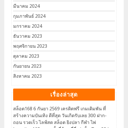
มีนาคม 2024
กุมภาพันธ์ 2024
มกราคม 2024
ธันวาคม 2023
พฤศจิกายน 2023
ตุลาคม 2023
กันยายน 2023
สิงหาคม 2023
เรื่องล่าสุด
สล็อต168 6 กันยา 2569 เครดิตฟรี เกมเดิมพัน ที่
สร้างความบันเทิง ดีที่สุด วันเกิดรับเลย 300 ฝาก-
ถอน รวดเร็ว ไลฟ์สด สล็อต ยิงปลา กีฬา ไพ่