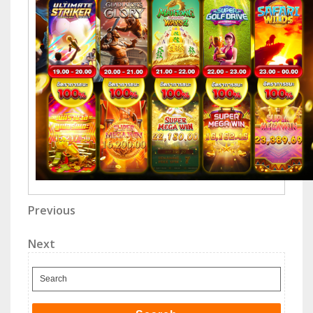
แนะแนว
Previous
Previous
Post
เรื่อง
Next
Next
Post
Search
for: