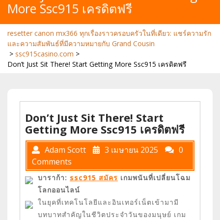
More Ssc915 เครดิตฟรี
resetter canon mx366 ทุกเรื่องราวครอบครัวในที่เดียว: แชร์ความรัก
และความสัมพันธ์ที่มีความหมายกับ Grand Cousin
>
ssc915casino.com
>
Don’t Just Sit There! Start Getting More Ssc915 เครดิตฟรี
Don’t Just Sit There! Start
Getting More Ssc915 เครดิตฟรี
Adam Scott
3 เมษายน 2025
0
Comments
บาราก้า:
ssc915 สมัคร
เกมพนันที่เปลี่ยนโฉม
โลกออนไลน์
ในยุคที่เทคโนโลยีและอินเทอร์เน็ตเข้ามามี
บทบาทสำคัญในชีวิตประจำวันของมนุษย์ เกม