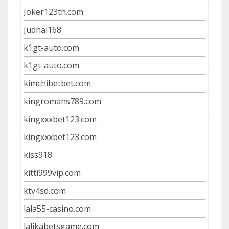
Joker123th.com
Judhai168
k1gt-auto.com
k1gt-auto.com
kimchibetbet.com
kingromans789.com
kingxxxbet123.com
kingxxxbet123.com
kiss918
kitti999vip.com
ktv4sd.com
lala55-casino.com
lalikabetsgame.com