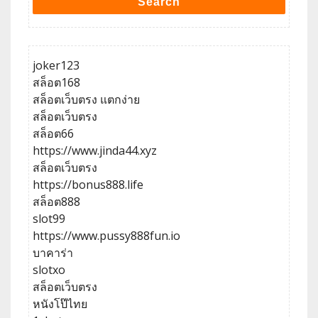
Search
joker123
สล็อต168
สล็อตเว็บตรง แตกง่าย
สล็อตเว็บตรง
สล็อต66
https://www.jinda44.xyz
สล็อตเว็บตรง
https://bonus888.life
สล็อต888
slot99
https://www.pussy888fun.io
บาคาร่า
slotxo
สล็อตเว็บตรง
หนังโป๊ไทย