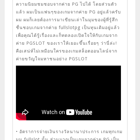
ความนิยมชมชอบจากค่าย PG ไปได้ โดยส่วนตัว
แล้ว ผมเป็นแฟนๆของเกมจากค่าย PG อยู่แล้วครับ
ผม ผมก็เลยต้องการมาเขียนเล่าในมุมของผู้ที่รู้สึก
ชื่นชอบเกมจากค่าย fullslotpg เป็นทุนเดิมอยู่แล้ว
เพื่อคุณได้รู้เรื่องและก็ทดลองเปิดใจให้กับเกมจาก
ค่าย PGSLOT ของเราให้เยอะขึ้นเรื่อยๆ ว่านี่ล่ะ!
คือเสน่ห์ไม่เหมือนใครของเกมสล็อตออนไลน์จาก
ค่ายขวัญใจมหาชนอย่าง PGSLOT
• อัตราการจ่ายเงินรางวัลนานาประการ เกมทุกเกม
บน fullslot นั้น ส่วนมากเป็นเกมจากค่าย PG เป็น