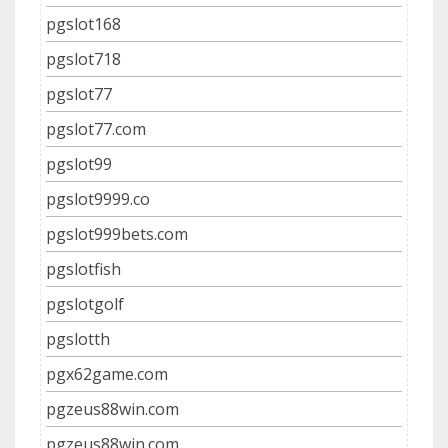
pgslot168
pgslot718
pgslot77
pgslot77.com
pgslot99
pgslot9999.co
pgslot999bets.com
pgslotfish
pgslotgolf
pgslotth
pgx62game.com
pgzeus88win.com
pgzeus88win.com