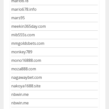
mario678
mario678.info
mars95
meekin365day.com
mib555s.com
mmgoldsbets.com
monkey789
mono16888.com
moza888.com
nagawaybet.com
nakoya1688.site
nbwin.me
nbwin.me