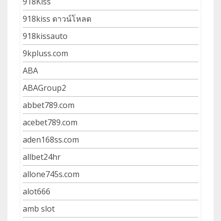
918Kiss
918kiss ดาวน์โหลด
918kissauto
9kpluss.com
ABA
ABAGroup2
abbet789.com
acebet789.com
aden168ss.com
allbet24hr
allone745s.com
alot666
amb slot