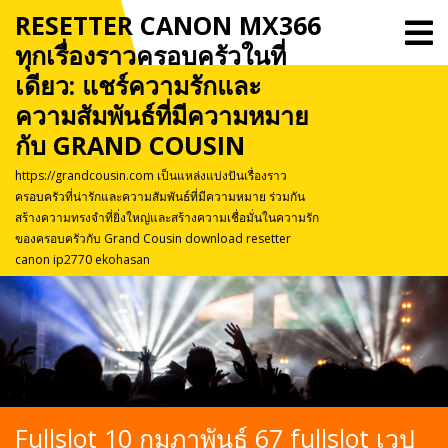
Skip
RESETTER CANON MX366
O
to
M
ทุกเรื่องราวครอบครัวในที่
content
เดียว: แชร์ความรักและ
ความสัมพันธ์ที่มีความหมาย
กับ GRAND COUSIN
https://grandcousin.com เป็นแหล่งแบ่งปันเรื่องราว
ครอบครัวที่น่ารักและความสัมพันธ์ที่มีความหมาย ร่วมกัน
สร้างความทรงจำที่ยิ่งใหญ่และสร้างความเชื่อมั่นในความรัก
ของครอบครัวกับ Grand Cousin download resetter
canon ip2770 ekohasan
Fullslot 10 กุมภาพันธ์ 67 fullslot เวป