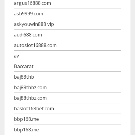
argus16888.com
asb9999.com
askyouwin888 vip
audi688.com
autoslot16888.com
av
Baccarat
baj88thb
baj88thbz.com
baj88thbz.com
baslot168bet.com
bbp168.me
bbp168.me