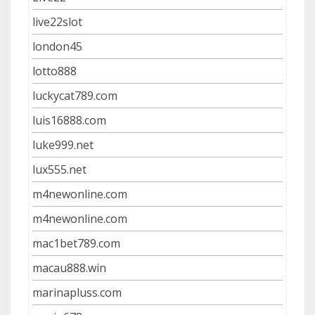
live22slot
london45
lotto888
luckycat789.com
luis16888.com
luke999.net
lux555.net
m4newonline.com
m4newonline.com
mac1bet789.com
macau888.win
marinapluss.com