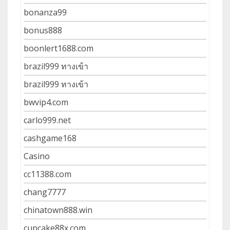
bonanza99
bonus888
boonlert1688.com
brazil999 ทางเข้า
brazil999 ทางเข้า
bwvip4.com
carlo999.net
cashgame168
Casino
cc11388.com
chang7777
chinatown888.win
cupcake88x.com