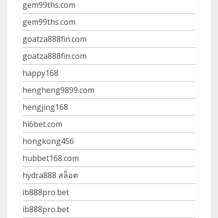
gem99ths.com
gem99ths.com
goatza888fin.com
goatza888fin.com
happy168
hengheng9899.com
hengjing168
hi6bet.com
hongkong456
hubbet168.com
hydra888 สล็อต
ib888pro.bet
ib888pro.bet