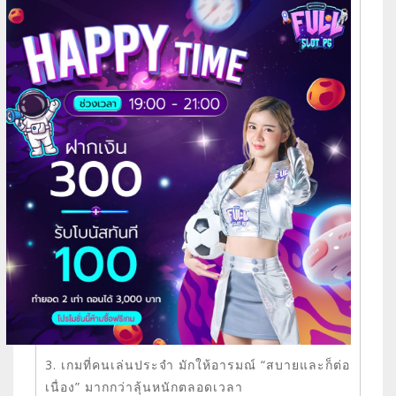
3. เกมที่คนเล่นประจำ มักให้อารมณ์ “สบายและก็ต่อ
เนื่อง” มากกว่าลุ้นหนักตลอดเวลา