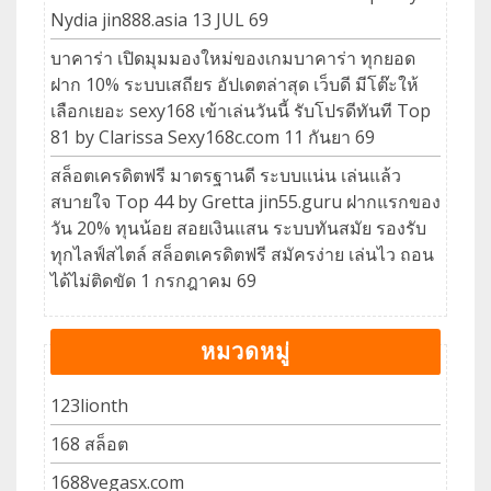
Nydia jin888.asia 13 JUL 69
บาคาร่า เปิดมุมมองใหม่ของเกมบาคาร่า ทุกยอด
ฝาก 10% ระบบเสถียร อัปเดตล่าสุด เว็บดี มีโต๊ะให้
เลือกเยอะ sexy168 เข้าเล่นวันนี้ รับโปรดีทันที Top
81 by Clarissa Sexy168c.com 11 กันยา 69
สล็อตเครดิตฟรี มาตรฐานดี ระบบแน่น เล่นแล้ว
สบายใจ Top 44 by Gretta jin55.guru ฝากแรกของ
วัน 20% ทุนน้อย สอยเงินแสน ระบบทันสมัย รองรับ
ทุกไลฟ์สไตล์ สล็อตเครดิตฟรี สมัครง่าย เล่นไว ถอน
ได้ไม่ติดขัด 1 กรกฎาคม 69
หมวดหมู่
123lionth
168 สล็อต
1688vegasx.com