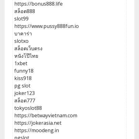
https://bonus888.life
สล็อต888
slot99
https://www.pussy888fun.io
บาคาร่า
slotxo
สล็อตเว็บตรง
หนังโป๊ไทย
1xbet
funny18
kiss918
pg slot
joker123
สล็อต777
tokyoslot88
https://betwayvietnam.com
https://jokerasia.net
https://moodeng.in
pgslot