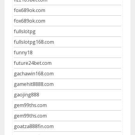
fox689ok.com
fox689ok.com
fullslotpg
fullslotpg168.com
funny18
future24bet.com
gachawin168.com
gamehit8888.com
gaojing888
gem99ths.com
gem99ths.com
goatza888fin.com