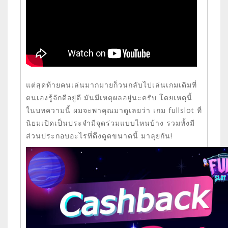
แต่สุดท้ายคนเล่นมากมายก็วนกลับไปเล่นเกมเดิมที่
ตนเองรู้จักดีอยู่ดี มันมีเหตุผลอยู่นะครับ โดยเหตุนี้
ในบทความนี้ ผมจะพาคุณมาดูเลยว่า เกม fullslot ที่
นิยมเปิดเป็นประจำมีจุดร่วมแบบไหนบ้าง รวมทั้งมี
ส่วนประกอบอะไรที่ดึงดูดขนาดนี้ มาลุยกัน!