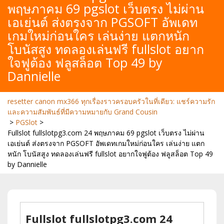
พฤษภาคม 69 pgslot เว็บตรง ไม่ผ่าน
เอเย่นต์ ส่งตรงจาก PGSOFT อัพเดท
เกมใหม่ก่อนใคร เล่นง่าย แตกหนัก
โบนัสสูง ทดลองเล่นฟรี fullslot อยาก
ใจฟูต้อง ฟลูสล็อต Top 49 by
Dannielle
resetter canon mx366 ทุกเรื่องราวครอบครัวในที่เดียว: แชร์ความรัก
และความสัมพันธ์ที่มีความหมายกับ Grand Cousin
>
PGSlot
>
Fullslot fullslotpg3.com 24 พฤษภาคม 69 pgslot เว็บตรง ไม่ผ่าน
เอเย่นต์ ส่งตรงจาก PGSOFT อัพเดทเกมใหม่ก่อนใคร เล่นง่าย แตก
หนัก โบนัสสูง ทดลองเล่นฟรี fullslot อยากใจฟูต้อง ฟลูสล็อต Top 49
by Dannielle
Fullslot fullslotpg3.com 24