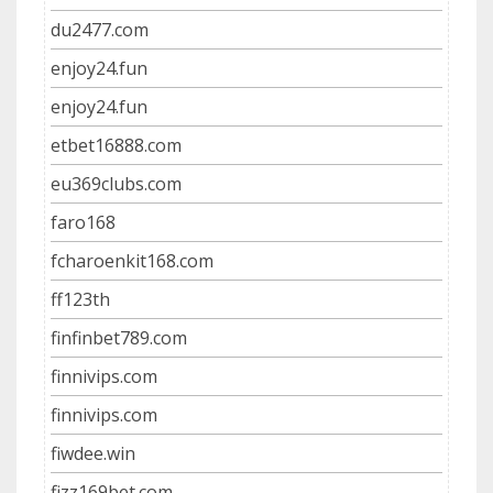
du2477.com
enjoy24.fun
enjoy24.fun
etbet16888.com
eu369clubs.com
faro168
fcharoenkit168.com
ff123th
finfinbet789.com
finnivips.com
finnivips.com
fiwdee.win
fizz169bet.com