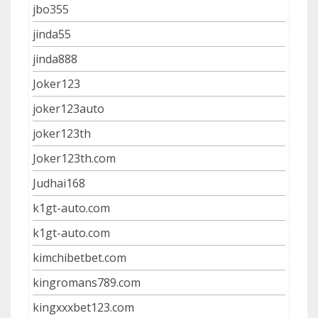
jbo355
jinda55
jinda888
Joker123
joker123auto
joker123th
Joker123th.com
Judhai168
k1gt-auto.com
k1gt-auto.com
kimchibetbet.com
kingromans789.com
kingxxxbet123.com