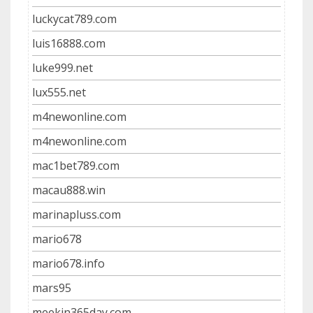
luckycat789.com
luis16888.com
luke999.net
lux555.net
m4newonline.com
m4newonline.com
mac1bet789.com
macau888.win
marinapluss.com
mario678
mario678.info
mars95
meekin365day.com