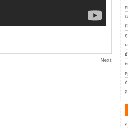
พ
เ
ม
ก
ม
ธ
Next
Next
พ
Post
ต
ก
ส
ส