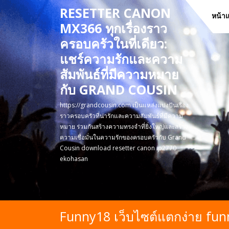
Skip
RESETTER CANON
หน้า
to
MX366 ทุกเรื่องราว
content
ครอบครัวในที่เดียว:
แชร์ความรักและความ
สัมพันธ์ที่มีความหมาย
กับ GRAND COUSIN
https://grandcousin.com เป็นแหล่งแบ่งปันเรื่อง
ราวครอบครัวที่น่ารักและความสัมพันธ์ที่มีความ
หมาย ร่วมกันสร้างความทรงจำที่ยิ่งใหญ่และสร้าง
ความเชื่อมั่นในความรักของครอบครัวกับ Grand
Cousin download resetter canon ip2770
ekohasan
Funny18 เว็บไซต์แตกง่าย fun