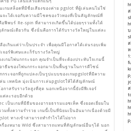
กค่าย PG เล่นแล้วแตกแน่ๆ
h
นเกมสล็อตที่มีชื่อเสียงของค่าย pgslot ที่ผู้เล่นคนไม่ใช่
ส
จะได้เจอกับความมีโชคของวัวทองที่เป็นสัญลักษณ์ที่
s
ีพบร์ Re-spin ที่สามารถเกิดขึ้นได้บ่อยๆรวมทั้งได้
h
บ
ักษณ์เดียวกัน ซึ่งนั่นคือการได้รับรางวัลใหญ่ในแต่ละ
s
ส
ือเกินแต่ว่าเป็นประจำ เพื่อคุณมีโอกาสได้เล่นรอบเพิ่ม
ห
่ฟีเจอร์พิเศษและก็รับรางวัลใหญ่
1
เกมไพ่นกกระจอก คุณจำเป็นที่จะต้องประทับใจเกมนี้
f
เอาธีมของไพ่นกกระจอกมาเป็นพื้นฐานในการดีไซน์
k
กระจอกที่ถูกแปลงเป็นรูปแบบของเกมpgslotที่มีความ
p
่น เทคนิค มุ่งเน้นการเล่นpgslotให้ได้สัญลักษณ์
j
ส
ีโอกาสรับรางวัลสูงที่สุด นอกเหนือจากนี้ยังมีฟีเจอร์
t
ในแต่ละรอบอีกด้วย
h
c เป็นเกมที่มีธีมของอารยธรรมแอซเท็ค ซึ่งยอดเยี่ยมใน
h
ั้งความร่ำรวย เกมนี้เป็นที่นิยมเป็นอันมากเนื่องด้วยมี
h
นpgslot ทางเข้าสามารถทำกำไรได้ไม่ยาก
p
รื่องหมาย Wild ซึ่งสามารถแทนที่สัญลักษณ์อื่นๆได้ นอก