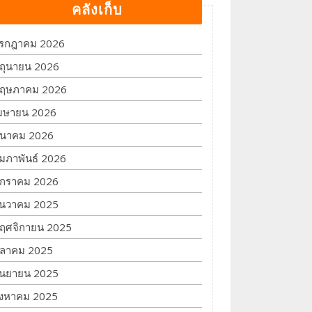
คลังเก็บ
รกฎาคม 2026
ิถุนายน 2026
ฤษภาคม 2026
มษายน 2026
ีนาคม 2026
ุมภาพันธ์ 2026
กราคม 2026
ันวาคม 2025
ฤศจิกายน 2025
ุลาคม 2025
ันยายน 2025
ิงหาคม 2025