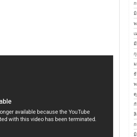
ก
ม
พ
เ
ม
ก
ม
ธ
พ
ต
ก
ส
ก
ม