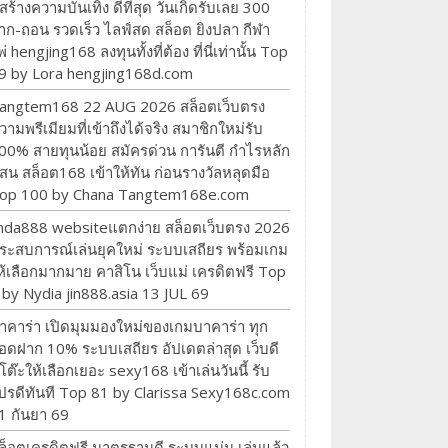
ี่สร้างความบันเทิง ดีที่สุด วันเกิดรับเลย 300
าก-ถอน รวดเร็ว ไลฟ์สด สล็อต ยิงปลา กีฬา
พ่ hengjing168 ลงทุนทั้งที่ต้อง ที่นี่เท่านั้น Top
9 by Lora hengjing168d.com
angtem168 22 AUG 2026 สล็อตเว็บตรง
วามพรีเมียมที่เข้าถึงได้จริง สมาชิกใหม่รับ
00% สายทุนน้อย สมัครด่วน การันตี กำไรหลัก
สน สล็อต168 เข้าให้ทัน ก่อนรางวัลหลุดมือ
op 100 by Chana Tangtem168e.com
inda888 websiteแตกง่าย สล็อตเว็บตรง 2026
ระสบการณ์เล่นยุคใหม่ ระบบเสถียร พร้อมเกม
ห้เลือกมากมาย คาสิโน เว็บแม่ เครดิตฟรี Top
 by Nydia jin888.asia 13 JUL 69
าคาร่า เปิดมุมมองใหม่ของเกมบาคาร่า ทุก
อดฝาก 10% ระบบเสถียร อัปเดตล่าสุด เว็บดี
ีโต๊ะให้เลือกเยอะ sexy168 เข้าเล่นวันนี้ รับ
ปรดีทันที Top 81 by Clarissa Sexy168c.com
1 กันยา 69
ล็อตเครดิตฟรี มาตรฐานดี ระบบแน่น เล่นแล้ว