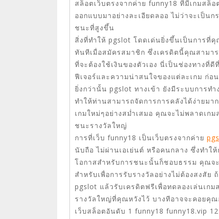
สล็อตเว็บตรงจากค่าย funny18 ที่มีเกมสล็
ออกแบบมาอย่างละเอียดลออ ไม่ว่าจะเป็นกรา
ชนะที่สูงขึ้น
สิ่งที่ทำให้ pgslot โดดเด่นยิ่งขึ้นเป็นการ
ทันทีเมื่อสมัครสมาชิก ซึ่งเครดิตนี้คุณสา
ที่จะต้องใช้เงินของตัวเอง นี่เป็นช่องทางที
ฟีเจอร์และความน่าสนใจของแต่ละเกม ก่อนท
ยิ่งกว่านั้น pgslot ทางเข้า ยังมีระบบการท
ทำให้ท่านสามารถจัดการการคลังได้ง่ายมาก ไม
เกมใหม่ๆอย่างสม่ำเสมอ คุณจะไม่พลาดเกมสล็อ
ชนะรางวัลใหญ่
การที่เว็บ funny18 เป็นเว็บตรงจากค่าย
pgs
นับถือ ไม่ผ่านเอเย่นต์ หรือคนกลาง ซึ่งทำ
โอกาสสำหรับการชนะนั้นก็ชอบธรรม คุณจะไ
สำหรับเพื่อการรับรางวัลอย่างไม่ต้องสงสัย
pgslot แล้วรับเครดิตฟรีเพื่อทดลองเล่นเกมส
รางวัลใหญ่ที่คุณหวังไว้ บางทีอาจจะคอยคุณอยู
เว็บสล็อตอันดับ 1 funny18 funny18.vip 1