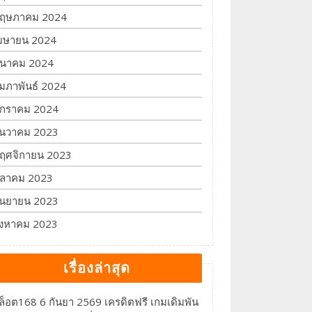
ฤษภาคม 2024
มษายน 2024
ีนาคม 2024
ุมภาพันธ์ 2024
กราคม 2024
ันวาคม 2023
ฤศจิกายน 2023
ุลาคม 2023
ันยายน 2023
ิงหาคม 2023
เรื่องล่าสุด
ล็อต168 6 กันยา 2569 เครดิตฟรี เกมเดิมพัน