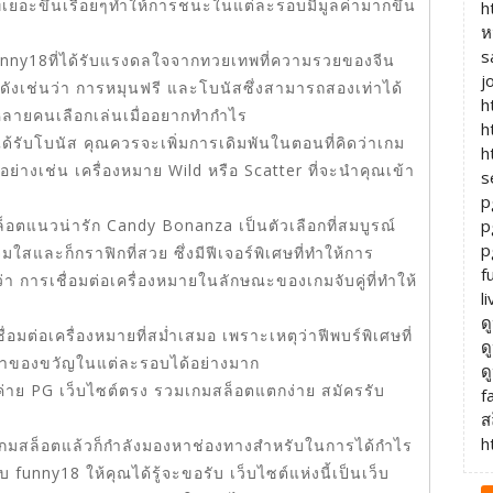
ูณที่เยอะขึ้นเรื่อยๆทำให้การชนะในแต่ละรอบมีมูลค่ามากขึ้น
h
ห
s
unny18ที่ได้รับแรงดลใจจากทวยเทพที่ความรวยของจีน
j
าก ดังเช่นว่า การหมุนฟรี และโบนัสซึ่งสามารถสองเท่าได้
h
่นหลายคนเลือกเล่นเมื่ออยากทำกำไร
h
้รับโบนัส คุณควรจะเพิ่มการเดิมพันในตอนที่คิดว่าเกม
h
วอย่างเช่น เครื่องหมาย Wild หรือ Scatter ที่จะนำคุณเข้า
s
p
p
็อตแนวน่ารัก Candy Bonanza เป็นตัวเลือกที่สมบูรณ์
p
มใสและก็กราฟิกที่สวย ซึ่งมีฟีเจอร์พิเศษที่ทำให้การ
f
า การเชื่อมต่อเครื่องหมายในลักษณะของเกมจับคู่ที่ทำให้
l
ด
่อมต่อเครื่องหมายที่สม่ำเสมอ เพราะเหตุว่าฟีพบร์พิเศษที่
ด
มค่าของขวัญในแต่ละรอบได้อย่างมาก
ด
่าย PG เว็บไซต์ตรง รวมเกมสล็อตแตกง่าย สมัครรับ
f
ส
h
ล่นเกมสล็อตแล้วก็กำลังมองหาช่องทางสำหรับในการได้กำไร
unny18 ให้คุณได้รู้จะขอรับ เว็บไซต์แห่งนี้เป็นเว็บ