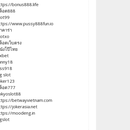
ttps://bonus888.life
ล็อต888
lot99
ttps://www.pussy888fun.io
าคาร่า
lotxo
ล็อตเว็บตรง
นังโป๊ไทย
xbet
unny18
iss918
g slot
oker123
ล็อต777
okyoslot88
ttps://betwayvietnam.com
ttps://jokerasia.net
ttps://moodeng.in
gslot