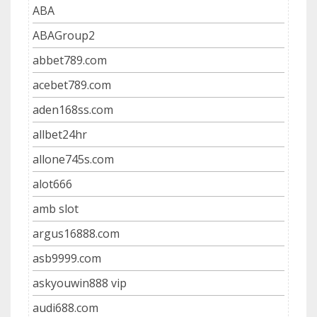
ABA
ABAGroup2
abbet789.com
acebet789.com
aden168ss.com
allbet24hr
allone745s.com
alot666
amb slot
argus16888.com
asb9999.com
askyouwin888 vip
audi688.com