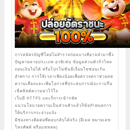
การสมัครบัญชีโดยไม่สำรวจก่อนบางทีอาจนำมาซึ่ง
ปัญหาหลายประเภท อาทิเช่น ข้อมูลส่วนตัวรั่วไหล
ถอนเงินไม่ได้ หรือโปรโมชั่นมีเงื่อนไขซ่อนเร้น
อำพราง การใช้เวลาเพียงน้อยเพื่อตรวจตราช่วยลด
ความเสี่ยงและเพิ่มโอกาสที่ประสบการณ์จะราบรื่น
เช็คลิสต์ความน่าไว้ใจ
เว็บมี HTTPS และก็การเข้ารหัส
แนวนโยบายความเป็นส่วนตัวแล้วก็ข้อกำหนดการ
ให้บริการกระจ่างแจ้ง
มีช่องทางติดต่อที่ตอบกลับได้จริง (อีเมล หมายเลข
โทรศัพท์ หรือแชทสด)