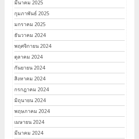
มีนาคม 2025
กุมภาพันธ์ 2025
มกราคม 2025
ธันวาคม 2024
พฤศจิกายน 2024
ตุลาคม 2024
กันยายน 2024
สิงหาคม 2024
กรกฎาคม 2024
มิถุนายน 2024
พฤษภาคม 2024
เมษายน 2024
มีนาคม 2024