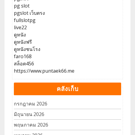
pg slot
pgslot เว็บตรง
fullslotpg
live22
ดูหนัง
ดูหนังฟรี
ดูหนังชนโรง
faro168
สล็อต456
https://www.puntaek66.me
คลังเก็บ
กรกฎาคม 2026
มิถุนายน 2026
พฤษภาคม 2026