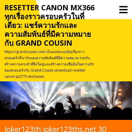
Skip
RESETTER CANON MX366
O
to
M
ทุกเรื่องราวครอบครัวในที่
content
เดียว: แชร์ความรักและ
ความสัมพันธ์ที่มีความหมาย
กับ GRAND COUSIN
https://grandcousin.com เป็นแหล่งแบ่งปันเรื่องราว
ครอบครัวที่น่ารักและความสัมพันธ์ที่มีความหมาย ร่วมกัน
สร้างความทรงจำที่ยิ่งใหญ่และสร้างความเชื่อมั่นในความรัก
ของครอบครัวกับ Grand Cousin download resetter
canon ip2770 ekohasan
Joker123th joker123ths.net 30