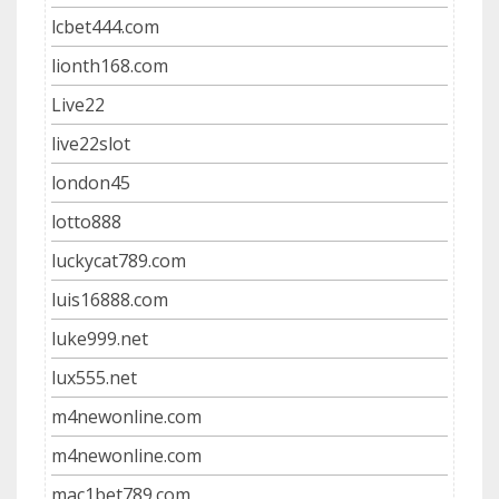
lcbet444.com
lionth168.com
Live22
live22slot
london45
lotto888
luckycat789.com
luis16888.com
luke999.net
lux555.net
m4newonline.com
m4newonline.com
mac1bet789.com