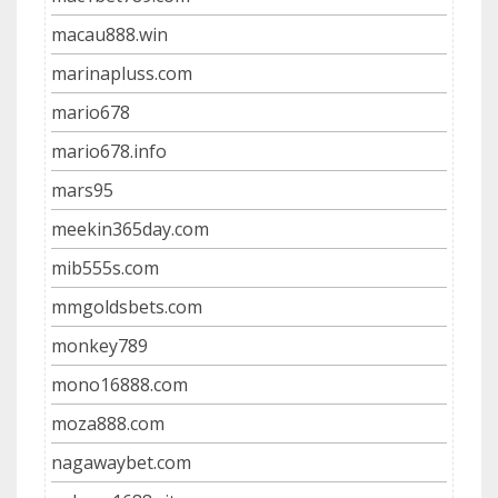
macau888.win
marinapluss.com
mario678
mario678.info
mars95
meekin365day.com
mib555s.com
mmgoldsbets.com
monkey789
mono16888.com
moza888.com
nagawaybet.com