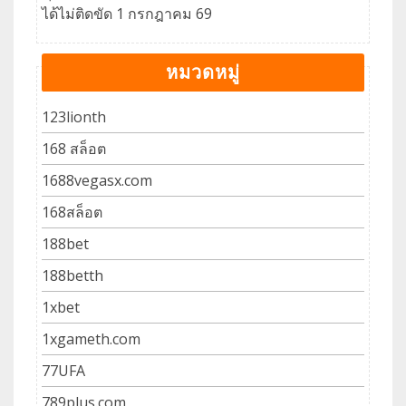
ได้ไม่ติดขัด 1 กรกฎาคม 69
หมวดหมู่
123lionth
168 สล็อต
1688vegasx.com
168สล็อต
188bet
188betth
1xbet
1xgameth.com
77UFA
789plus.com