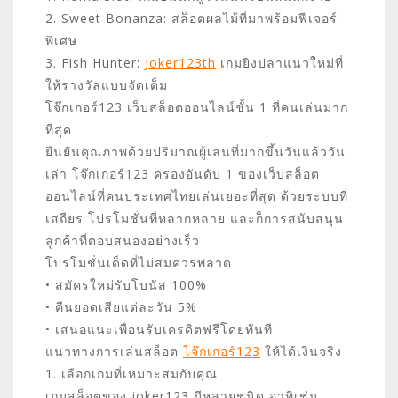
2. Sweet Bonanza: สล็อตผลไม้ที่มาพร้อมฟีเจอร์
พิเศษ
3. Fish Hunter:
Joker123th
เกมยิงปลาแนวใหม่ที่
ให้รางวัลแบบจัดเต็ม
โจ๊กเกอร์123 เว็บสล็อตออนไลน์ชั้น 1 ที่คนเล่นมาก
ที่สุด
ยืนยันคุณภาพด้วยปริมาณผู้เล่นที่มากขึ้นวันแล้ววัน
เล่า โจ๊กเกอร์123 ครองอันดับ 1 ของเว็บสล็อต
ออนไลน์ที่คนประเทศไทยเล่นเยอะที่สุด ด้วยระบบที่
เสถียร โปรโมชั่นที่หลากหลาย และก็การสนับสนุน
ลูกค้าที่ตอบสนองอย่างเร็ว
โปรโมชั่นเด็ดที่ไม่สมควรพลาด
• สมัครใหม่รับโบนัส 100%
• คืนยอดเสียแต่ละวัน 5%
• เสนอแนะเพื่อนรับเครดิตฟรีโดยทันที
แนวทางการเล่นสล็อต
โจ๊กเกอร์123
ให้ได้เงินจริง
1. เลือกเกมที่เหมาะสมกับคุณ
เกมสล็อตของ joker123 มีหลายชนิด อาทิเช่น