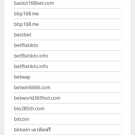
baslot168bet.com
bbp168.me
bbp168.me
bestbet
betflixtikto
betflixtikto.info
betflixtikto.info
betway
betwin6666.com
betworld369hot.com
bio285th.com
bitcoin
bkkwin เครดิตฟรี