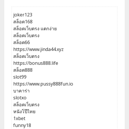
joker123
สล็อต168
สล็อตเว็บตรง แตกง่าย
สล็อตเว็บตรง
สล็อต66
https://www.jinda44.xyz
สล็อตเว็บตรง
https://bonus888.life
สล็อต888
slot99
https://www.pussy888fun.io
บาคาร่า
slotxo
สล็อตเว็บตรง
หนังโป๊ไทย
1xbet
funny18