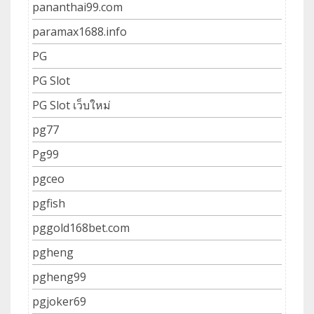
pananthai99.com
paramax1688.info
PG
PG Slot
PG Slot เว็บใหม่
pg77
Pg99
pgceo
pgfish
pggold168bet.com
pgheng
pgheng99
pgjoker69