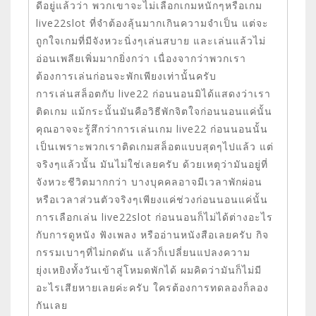
ดีอยู่แล้วว่า พวกเขาจะไม่เลือกเกมหนักๆหรือเกม
live22slot ที่จำต้องลุ้นมากเกินความจำเป็น แต่จะ
ถูกใจเกมที่มีจังหวะนิ่งๆเล่นสบาย และเล่นแล้วไม่
อ่อนเพลียเพิ่มมากยิ่งกว่า เนื่องจากว่าพวกเรา
ต้องการเล่นก่อนจะพักเพียงเท่านั้นครับ
การเล่นสล็อตกับ live22 ก่อนนอนมิได้แสดงว่าเรา
ติดเกม แม้กระนั้นมันคือวิธีพักจิตใจก่อนนอนแค่นั้น
คุณอาจจะรู้สึกว่าการเล่นเกม live22 ก่อนนอนนั้น
เป็นเพราะพวกเราติดเกมสล็อตแบบสุดๆไปแล้ว แต่
จริงๆแล้วนั้น มันไม่ใช่เลยครับ ด้วยเหตุว่ามันอยู่ที่
จังหวะชีวิตมากกว่า บางบุคคลอาจมีเวลาพักผ่อน
หรือเวลาส่วนตัวจริงๆเพียงแค่ช่วงก่อนนอนแค่นั้น
การเลือกเล่น live22slot ก่อนนอนก็ไม่ได้ต่างอะไร
กับการดูหนัง ฟังเพลง หรืออ่านหนังสือเลยครับ กิจ
กรรมเบาๆที่ไม่กดดัน แล้วก็เปลี่ยนแปลงความ
ยุ่งเหยิงทั้งวันเข้าสู่โหมดพักได้ ผมคิดว่ามันก็ไม่มี
อะไรเสียหายเลยค่ะครับ ใครต้องการทดลองก็ลอง
กันเลย