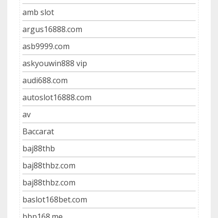
amb slot
argus16888.com
asb9999.com
askyouwin888 vip
audi688.com
autoslot16888.com
av
Baccarat
baj88thb
baj88thbz.com
baj88thbz.com
baslot168bet.com
bbp168.me