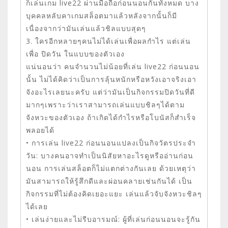
ก็เล่นเกม live22 ผ่านมือถือก่อนนอนกันทั้งหมด บาง
บุคคลหลับคาเกมสล็อตมาแล้วหลังจากนั้นก็มี
เนื่องจากว่ามันเล่นแล้วชิลแบบสุดๆ
3. ใครอีกหลายๆคนไม่ได้เล่นเพื่อผลกำไร แต่เล่น
เพื่อ ปิดวัน ในแบบของตัวเอง
แน่นอนว่า คนจำนวนไม่น้อยที่เล่น live22 ก่อนนอน
นั้น ไม่ได้คิดว่าเป็นการลุ้นหนักหรือหวังเอาจริงเอา
จังอะไรเลยนะครับ แต่ว่ามันเป็นกิจกรรมปิดวันที่ดี
มากๆเพราะว่าเราสามารถเล่นแบบชิลๆได้ตาม
จังหวะของตัวเอง ถ้าเกิดได้กำไรหรือโบนัสก็สำเร็จ
พลอยได้
• การเล่น live22 ก่อนนอนแปลงเป็นกิจวัตรประจำ
วัน: บางคนอาจทำเป็นนิสัยหาอะไรดูหรืออ่านก่อน
นอน การเล่นสล็อตก็ไม่แตกต่างกันเลย ด้วยเหตุว่า
มันสามารถให้รู้สึกดีและผ่อนคลายเช่นกันได้ เป็น
กิจกรรมที่ไม่ต้องคิดเยอะแยะ เล่นแล้วจับจังหวะชิลๆ
ได้เลย
• เล่นง่ายและไม่รีบอารมณ์: ผู้ที่เล่นก่อนนอนจะรู้กัน