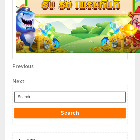
แนะแนว
Previous
Previous
Post
เรื่อง
Next
Next
Post
Search
for:
Search