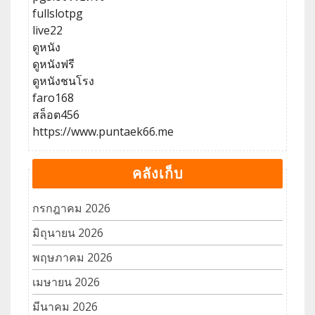
fullslotpg
live22
ดูหนัง
ดูหนังฟรี
ดูหนังชนโรง
faro168
สล็อต456
https://www.puntaek66.me
คลังเก็บ
กรกฎาคม 2026
มิถุนายน 2026
พฤษภาคม 2026
เมษายน 2026
มีนาคม 2026