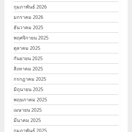
กุมภาพันธ์ 2026
มกราคม 2026
ธันวาคม 2025
พฤศจิกายน 2025
ตุลาคม 2025
กันยายน 2025
สิงหาคม 2025
กรกฎาคม 2025
มิถุนายน 2025
พฤษภาคม 2025
เมษายน 2025
มีนาคม 2025
กุมภาพันธ์ 2025