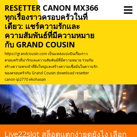
Skip
RESETTER CANON MX366
O
to
M
ทุกเรื่องราวครอบครัวในที่
content
เดียว: แชร์ความรักและ
ความสัมพันธ์ที่มีความหมาย
กับ GRAND COUSIN
https://grandcousin.com เป็นแหล่งแบ่งปันเรื่องราว
ครอบครัวที่น่ารักและความสัมพันธ์ที่มีความหมาย ร่วมกัน
สร้างความทรงจำที่ยิ่งใหญ่และสร้างความเชื่อมั่นในความรัก
ของครอบครัวกับ Grand Cousin download resetter
canon ip2770 ekohasan
Live22slot สล็อตแตกง่ายดูยังไง เลือก