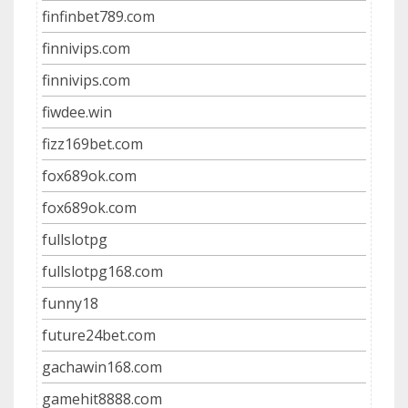
finfinbet789.com
finnivips.com
finnivips.com
fiwdee.win
fizz169bet.com
fox689ok.com
fox689ok.com
fullslotpg
fullslotpg168.com
funny18
future24bet.com
gachawin168.com
gamehit8888.com