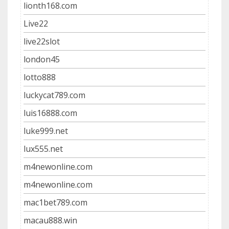
lionth168.com
Live22
live22slot
london45
lotto888
luckycat789.com
luis16888.com
luke999.net
lux555.net
m4newonline.com
m4newonline.com
mac1bet789.com
macau888.win