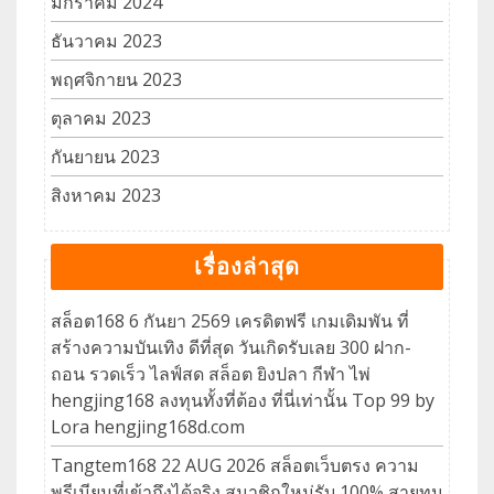
มกราคม 2024
ธันวาคม 2023
พฤศจิกายน 2023
ตุลาคม 2023
กันยายน 2023
สิงหาคม 2023
เรื่องล่าสุด
สล็อต168 6 กันยา 2569 เครดิตฟรี เกมเดิมพัน ที่
สร้างความบันเทิง ดีที่สุด วันเกิดรับเลย 300 ฝาก-
ถอน รวดเร็ว ไลฟ์สด สล็อต ยิงปลา กีฬา ไพ่
hengjing168 ลงทุนทั้งที่ต้อง ที่นี่เท่านั้น Top 99 by
Lora hengjing168d.com
Tangtem168 22 AUG 2026 สล็อตเว็บตรง ความ
พรีเมียมที่เข้าถึงได้จริง สมาชิกใหม่รับ 100% สายทุน