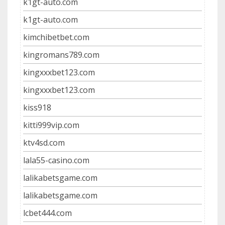
k1gt-auto.com
k1gt-auto.com
kimchibetbet.com
kingromans789.com
kingxxxbet123.com
kingxxxbet123.com
kiss918
kitti999vip.com
ktv4sd.com
lala55-casino.com
lalikabetsgame.com
lalikabetsgame.com
lcbet444.com