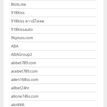
8lots.me
918Kiss
918kiss ดาวน์โหลด
918kissauto
9kpluss.com
ABA
ABAGroup2
abbet789.com
acebet789.com
aden168ss.com
allbet24hr
allone745s.com
alot666