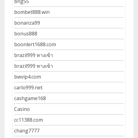
bng55
bombet888.win
bonanza99
bonus888
boonlert1688.com
brazil999 ทางเข้า
brazil999 ทางเข้า
bwvip4.com
carlo999.net
cashgame168
Casino
cc11388.com
chang7777