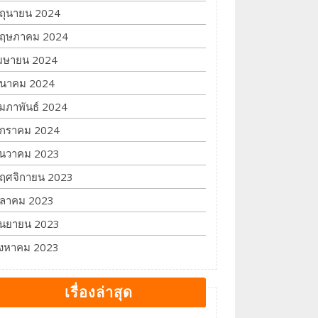
ิถุนายน 2024
ฤษภาคม 2024
มษายน 2024
ีนาคม 2024
ุมภาพันธ์ 2024
กราคม 2024
ันวาคม 2023
ฤศจิกายน 2023
ุลาคม 2023
ันยายน 2023
ิงหาคม 2023
เรื่องล่าสุด