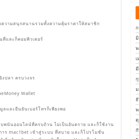
พิ่มความสนุกสนานรวมทั้งความคุ้มราคาให้สมาชิก
ก
ม
นที่และก็คอมพิวเตอร์
พ
เ
ม
กมยิงปลา ครบวงจร
ก
ม
rueMoney Wallet
ธ
อมูลและยืนยันเบอร์โทรก็เพียงพอ
พ
ต
ว็บพนันออนไลน์ที่ครบถ้วน ไม่เป็นอันตราย และก็ใช้งาน
ก
 การ mac1bet เข้าสู่ระบบ ที่สบาย และก็โปรโมชั่น