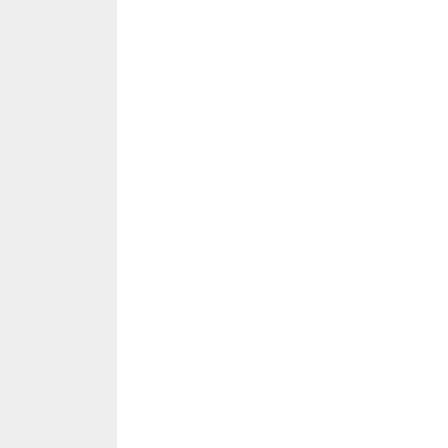
Post
เรื่อง