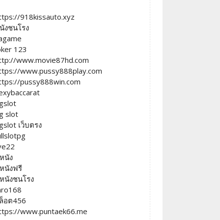
ttps://918kissauto.xyz
นังชนโรง
agame
oker 123
ttp://www.movie87hd.com
ttps://www.pussy888play.com
ttps://pussy888win.com
exybaccarat
gslot
g slot
gslot เว็บตรง
ullslotpg
ive22
ูหนัง
ูหนังฟรี
ูหนังชนโรง
aro168
ล็อต456
ttps://www.puntaek66.me