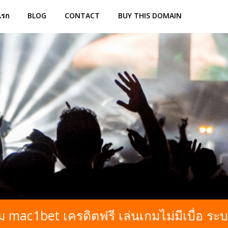
แรก
BLOG
CONTACT
BUY THIS DOMAIN
mac1bet เครดิตฟรี เล่นเกมไม่มีเบื่อ ระบบใ