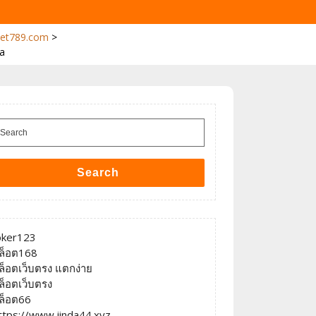
et789.com
>
ta
earch
or:
Search
oker123
ล็อต168
ล็อตเว็บตรง แตกง่าย
ล็อตเว็บตรง
ล็อต66
ttps://www.jinda44.xyz