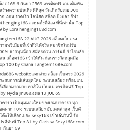
ล็อต168 6 กันยา 2569 เครดิตฟรี เกมเดิมพัน
ี่สร้างความบันเทิง ดีที่สุด วันเกิดรับเลย 300
าก-ถอน รวดเร็ว ไลฟ์สด สล็อต ยิงปลา กีฬา
พ่ hengjing168 ลงทุนทั้งที่ต้อง ที่นี่เท่านั้น Top
9 by Lora hengjing168d.com
angtem168 22 AUG 2026 สล็อตเว็บตรง
วามพรีเมียมที่เข้าถึงได้จริง สมาชิกใหม่รับ
00% สายทุนน้อย สมัครด่วน การันตี กำไรหลัก
สน สล็อต168 เข้าให้ทัน ก่อนรางวัลหลุดมือ
op 100 by Chana Tangtem168e.com
inda888 websiteแตกง่าย สล็อตเว็บตรง 2026
ระสบการณ์เล่นยุคใหม่ ระบบเสถียร พร้อมเกม
ห้เลือกมากมาย คาสิโน เว็บแม่ เครดิตฟรี Top
 by Nydia jin888.asia 13 JUL 69
าคาร่า เปิดมุมมองใหม่ของเกมบาคาร่า ทุก
อดฝาก 10% ระบบเสถียร อัปเดตล่าสุด เว็บดี
ีโต๊ะให้เลือกเยอะ sexy168 เข้าเล่นวันนี้ รับ
ปรดีทันที Top 81 by Clarissa Sexy168c.com
1 กันยา 69