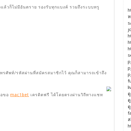
แล้วก็ไม่มีอันตราย รองรับทุกแบงค์ รวมถึงระบบทรู
h
ห
s
j
h
h
h
s
p
p
ทรศัพท์/รหัสผ่านที่สมัครสมาชิกไว้ คุณก็สามารถเข้าถึง
p
f
l
ด
ื่อขอ
mac1bet
เครดิตฟรี ได้โดยตรงผ่านวิถีทางแชท
ด
ด
f
ส
h