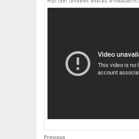
mac1bet เครดิตฟรี ที่จัดเต็ม หากคุณอยากไ
แนะแนว
Previous
Previous