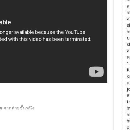
ส
h
ส
s
h
บ
s
ส
ห
1
f
k
p
j
ส
t
h
ต จากค่ายชั้นหนึ่ง
h
h
p