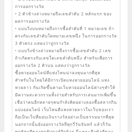
การออกรางวัล
• 2 ตัวข้างล่างหมายถึงเลขลำดับ 2 หลักแรก ของ
ผลการออกรางวัล
• แบบวิ่งบนหมายถึงการซื้อลำดับที่ 1 หมายเลข ถ้า
ตรงกับเลขลำดับใดหมายเลขหนึ่ง ในการออกรางวัล
3 ตัวตรง แสดงว่าถูกรางวัล
• แบบวิ่งข้างล่างหมายถึงการซื้อเลขลำดับ 2 เลข
ถ้าเกิดตรงกับเลขใดเลขลำดับหนึ่ง สำหรับเพื่อการ
ออกรางวัล 2 ตัวบน แสดงว่าถูกรางวัล
ซื้อหวยออนไลน์ที่แห่งไหนน่าลงทุนมากที่สุด
สำหรับในไทยได้มีการเปิดแทงหวยออนไลน์ แทง
หวยลาว กันเกิดขึ้นตามเว็บหวยออนไลน์ต่างๆทำให้
มีความสะดวกรวมทั้งง่ายสำหรับการเล่นมากเพิ่มขึ้น
เชื่อว่าคนอีกหลายๆคนกำลังคิดอย่างลองซื้อสลากกิน
แบ่งออนไลน์ เว็บไหนดีแทงหวยลาวในเว็บของเรา
ถือเป็นเว็บที่มอบเงินรางวัลอย่างเป็นธรรมมากที่สุด
นอกจากนั้นยังออกรางวัลถี่ทุกวี่วันจันทร์ แล้วก็วัน
พฤหัสบดีของทุกสัปดาห์อีกด้วย นี่แหละคือข้อดีของ