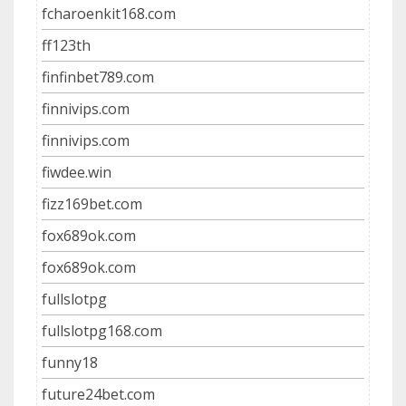
fcharoenkit168.com
ff123th
finfinbet789.com
finnivips.com
finnivips.com
fiwdee.win
fizz169bet.com
fox689ok.com
fox689ok.com
fullslotpg
fullslotpg168.com
funny18
future24bet.com