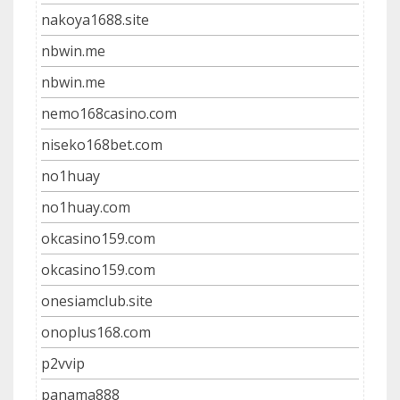
nakoya1688.site
nbwin.me
nbwin.me
nemo168casino.com
niseko168bet.com
no1huay
no1huay.com
okcasino159.com
okcasino159.com
onesiamclub.site
onoplus168.com
p2vvip
panama888