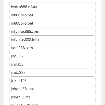
hydra888 สล็อต
ib888pro.bet
ib888pro.bet
infyplus888.com
infyplus888.info
item388.com
jbo355
jinda55
jinda888
Joker123
joker123auto
joker123th