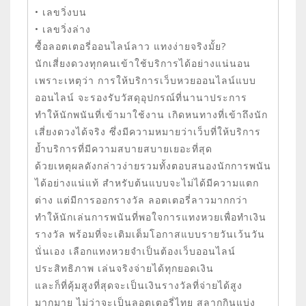
• เลขวิ่งบน
• เลขวิ่งล่าง
ซื้อลอตเตอรี่ออนไลน์ลาว แทงง่ายจริงมั้ย?
นักเสี่ยงดวงทุกคนเข้าใช้บริการได้อย่างแน่นอน
เพราะเหตุว่า การให้บริการเว็บหวยออนไลน์แบบ
ออนไลน์ จะรองรับวัสดุอุปกรณ์ที่นานาประการ
ทำให้นักพนันที่เข้ามาใช้งาน เกิดหนทางที่เข้าถึงนัก
เสี่ยงดวงได้จริง ซึ่งมีความหมายว่าเว็บที่ให้บริการ
ย้ำบริการที่มีความสบายสบายเยอะที่สุด
ด้วยเหตุผลดังกล่าวง่ายรวมทั้งตอบสนองนักการพนัน
ได้อย่างแน่แท้ สำหรับต้นแบบจะไม่ได้มีความแตก
ต่าง แต่มีการออกรางวัล ลอตเตอรี่ลาวมากกว่า
ทำให้นักเล่นการพนันที่พอใจการแทงหวยเพื่อทำเงิน
รางวัล พร้อมที่จะเติมเต็มโอกาสแบบรายวันเว้นวัน
นั่นเอง เลือกแทงหวยจำเป็นต้องเว็บออนไลน์
ประสิทธิภาพ เล่นจริงจ่ายได้ทุกยอดเงิน
และก็ที่คุ้มสูงที่สุดจะเป็นเงินรางวัลที่จ่ายได้สูง
มากมาย ไม่ว่าจะเป็นลอตเตอรี่ไทย สลากกินแบ่ง