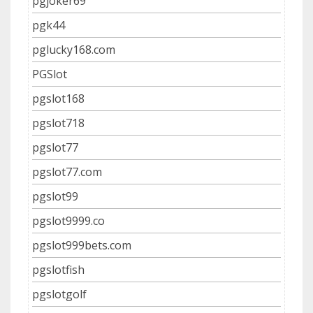
pgjoker69
pgk44
pglucky168.com
PGSlot
pgslot168
pgslot718
pgslot77
pgslot77.com
pgslot99
pgslot9999.co
pgslot999bets.com
pgslotfish
pgslotgolf