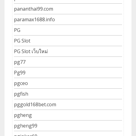
pananthai99.com
paramax1688.info
PG
PG Slot
PG Slot เว็บใหม่
pg77
Pg99
pgceo
pgfish
pggold168bet.com
pgheng
pgheng99