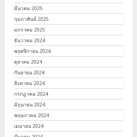
มีนาคม 2025
กุมภาพันธ์ 2025
มกราคม 2025
ธันวาคม 2024
พฤศจิกายน 2024
ตุลาคม 2024
กันยายน 2024
สิงหาคม 2024
กรกฎาคม 2024
มิถุนายน 2024
พฤษภาคม 2024
เมษายน 2024
มีนาคม 2024