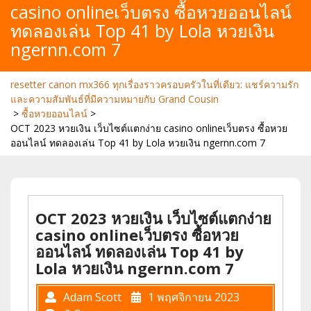
casino onlineเว็บตรง ซื้อหวยออนไลน์
ทดลองเล่น Top 41 by Lola หวยเงิน
ngernn.com 7
resetter canon mx366 ทุกเรื่องราวครอบครัวในที่เดียว: แชร์ความรัก
และความสัมพันธ์ที่มีความหมายกับ Grand Cousin
>
ซื้อหวยออนไลน์
>
OCT 2023 หวยเงิน เว็บไซต์แตกง่าย casino onlineเว็บตรง ซื้อหวย
ออนไลน์ ทดลองเล่น Top 41 by Lola หวยเงิน ngernn.com 7
OCT 2023 หวยเงิน เว็บไซต์แตกง่าย
casino onlineเว็บตรง ซื้อหวย
ออนไลน์ ทดลองเล่น Top 41 by
Lola หวยเงิน ngernn.com 7
Adam Scott
1 พฤศจิกายน 2023