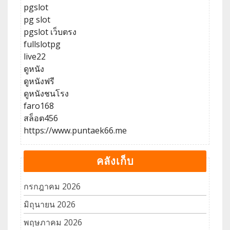
pgslot
pg slot
pgslot เว็บตรง
fullslotpg
live22
ดูหนัง
ดูหนังฟรี
ดูหนังชนโรง
faro168
สล็อต456
https://www.puntaek66.me
คลังเก็บ
กรกฎาคม 2026
มิถุนายน 2026
พฤษภาคม 2026