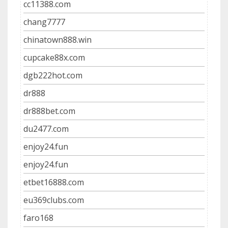
cc11388.com
chang7777
chinatown888.win
cupcake88x.com
dgb222hot.com
dr888
dr888bet.com
du2477.com
enjoy24.fun
enjoy24.fun
etbet16888.com
eu369clubs.com
faro168