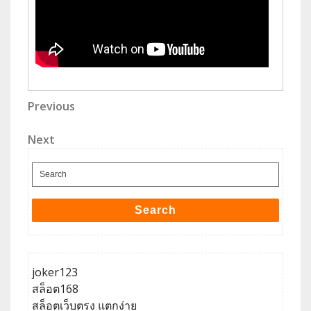
แนะแนว
Previous
Previous
Post
เรื่อง
Next
Next
Post
Search
for:
Search
joker123
สล็อต168
สล็อตเว็บตรง แตกง่าย