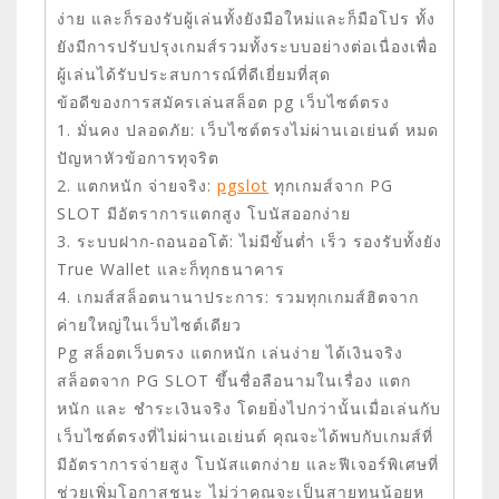
ง่าย และก็รองรับผู้เล่นทั้งยังมือใหม่และก็มือโปร ทั้ง
ยังมีการปรับปรุงเกมส์รวมทั้งระบบอย่างต่อเนื่องเพื่อ
ผู้เล่นได้รับประสบการณ์ที่ดีเยี่ยมที่สุด
ข้อดีของการสมัครเล่นสล็อต pg เว็บไซต์ตรง
1. มั่นคง ปลอดภัย: เว็บไซต์ตรงไม่ผ่านเอเย่นต์ หมด
ปัญหาหัวข้อการทุจริต
2. แตกหนัก จ่ายจริง:
pgslot
ทุกเกมส์จาก PG
SLOT มีอัตราการแตกสูง โบนัสออกง่าย
3. ระบบฝาก-ถอนออโต้: ไม่มีขั้นต่ำ เร็ว รองรับทั้งยัง
True Wallet และก็ทุกธนาคาร
4. เกมส์สล็อตนานาประการ: รวมทุกเกมส์ฮิตจาก
ค่ายใหญ่ในเว็บไซต์เดียว
Pg สล็อตเว็บตรง แตกหนัก เล่นง่าย ได้เงินจริง
สล็อตจาก PG SLOT ขึ้นชื่อลือนามในเรื่อง แตก
หนัก และ ชำระเงินจริง โดยยิ่งไปกว่านั้นเมื่อเล่นกับ
เว็บไซต์ตรงที่ไม่ผ่านเอเย่นต์ คุณจะได้พบกับเกมส์ที่
มีอัตราการจ่ายสูง โบนัสแตกง่าย และฟีเจอร์พิเศษที่
ช่วยเพิ่มโอกาสชนะ ไม่ว่าคุณจะเป็นสายทุนน้อยห