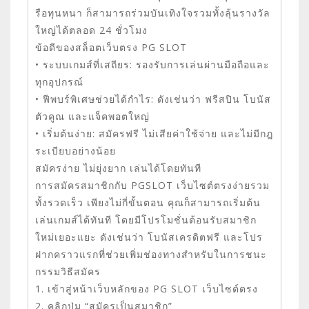
รือทุนหนา ก็สามารถร่วมบันเทิงใจรวมทั้งลุ้นรางวัล
ใหญ่ได้ตลอด 24 ชั่วโมง
ข้อดีของสล็อตเว็บตรง PG SLOT
• ระบบเกมส์ที่เสถียร: รองรับการเล่นผ่านมือถือและ
ทุกอุปกรณ์
• ฟีพบร์พิเศษช่วยได้กำไร: ดังเช่นว่า ฟรีสปิน โบนัส
ตัวคูณ และแจ็คพอตใหญ่
• เริ่มต้นง่าย: สมัครฟรี ไม่เสียค่าใช้จ่าย และไม่มีกฎ
ระเบียบอย่างน้อย
สมัครง่าย ไม่ยุ่งยาก เล่นได้โดยทันที
การสมัครสมาชิกกับ PGSLOT เว็บไซต์ตรงง่ายรวม
ทั้งรวดเร็ว เพียงไม่กี่ขั้นตอน คุณก็สามารถเริ่มต้น
เล่นเกมส์ได้ทันที โดยมีโปรโมชั่นต้อนรับสมาชิก
ใหม่เยอะแยะ ดังเช่นว่า โบนัสเครดิตฟรี และโปร
ฝากคราวแรกที่ช่วยเพิ่มช่องทางสำหรับในการชนะ
กรรมวิธีสมัคร
1. เข้าสู่หน้าเว็บหลักของ PG SLOT เว็บไซต์ตรง
2. คลิกปุ่ม “สมัครเป็นสมาชิก”